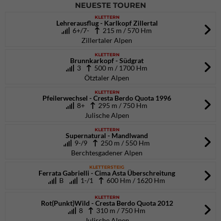
NEUESTE TOUREN
KLETTERN
Lehrerausflug - Karlkopf Zillertal
6+/7-
215 m / 570 Hm
Zillertaler Alpen
KLETTERN
Brunnkarkopf - Südgrat
3
500 m / 1700 Hm
Ötztaler Alpen
KLETTERN
Pfeilerwechsel - Cresta Berdo Quota 1996
8+
295 m / 750 Hm
Julische Alpen
KLETTERN
Supernatural - Mandlwand
9-/9
250 m / 550 Hm
Berchtesgadener Alpen
KLETTERSTEIG
Ferrata Gabrielli - Cima Asta Überschreitung
B
1-/1
600 Hm / 1620 Hm
KLETTERN
Rot(Punkt)Wild - Cresta Berdo Quota 2012
8
310 m / 750 Hm
Julische Alpen