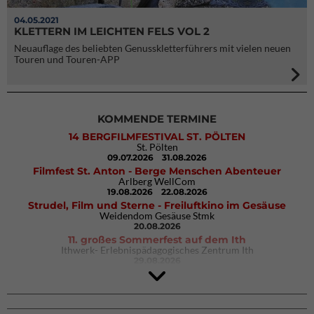
04.05.2021
KLETTERN IM LEICHTEN FELS VOL 2
Neuauflage des beliebten Genusskletterführers mit vielen neuen
Touren und Touren-APP
KOMMENDE TERMINE
14 BERGFILMFESTIVAL ST. PÖLTEN
St. Pölten
09.07.2026
31.08.2026
Filmfest St. Anton - Berge Menschen Abenteuer
Arlberg WellCom
19.08.2026
22.08.2026
Strudel, Film und Sterne - Freiluftkino im Gesäuse
Weidendom Gesäuse Stmk
20.08.2026
11. großes Sommerfest auf dem Ith
Ithwerk- Erlebnispädagogisches Zentrum Ith
29.08.2026
4Blocs KIDS 2026
DAV Kletter- & Boulderzentrum München Süd (Thalkirchen)
26.09.2026