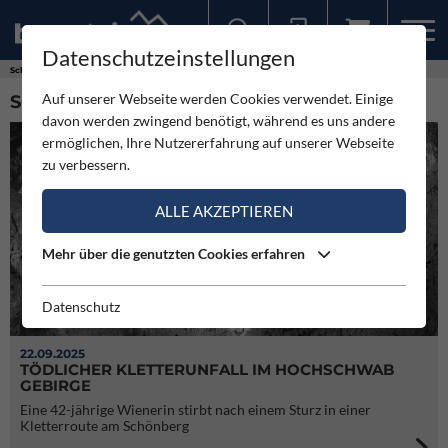
Datenschutzeinstellungen
Sollten Sie bereits ein Konto für unsere App haben, können Sie sich mit diesen Daten auch hier anmelden.
Schlagworte
Hochschwab
Auf unserer Webseite werden Cookies verwendet. Einige
SCHLAGWORT: HOCHSCHWAB (4)
davon werden zwingend benötigt, während es uns andere
ermöglichen, Ihre Nutzererfahrung auf unserer Webseite
zu verbessern.
ALLE AKZEPTIEREN
Mehr über die genutzten Cookies erfahren
Datenschutz
22.09.2025
TÖDLICHER KLETTERUNFALL IM HOCHSCHWAB
GEBIRGE
Eine 42-jährige Wienerin stirbt nach einem Sturz in einer
Kletterroute am Schönberg