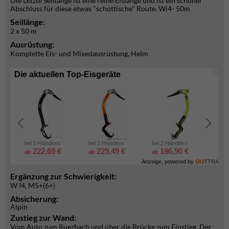
Die Letzte Seillänge ist eine reine Eislänge und ist ein schöner
Abschluss für diese etwas "schottische" Route. Wi4- 50m
Seillänge:
2 x 50 m
Ausrüstung:
Komplette Eis- und Mixedausrüstung, Helm
i
Die aktuellen Top-Eisgeräte
bei 5 Händlern
bei 2 Händlern
bei 2 Händlern
bei 2
222,69 €
229,49 €
186,90 €
6
ab
ab
ab
ab
Anzeige, powered by
OUT
TRA
Ergänzung zur Schwierigkeit:
W I4, M5+(6+)
Absicherung:
Alpin
Zustieg zur Wand:
Vom Auto zum Ruezbach und über die Brücke zum Einstieg. Der