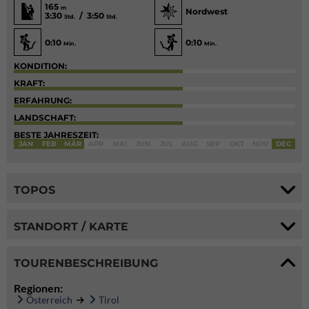
165
m
Nordwest
3:30
/ 3:50
Std.
Std.
0:10
0:10
Min.
Min.
KONDITION:
KRAFT:
ERFAHRUNG:
LANDSCHAFT:
BESTE JAHRESZEIT:
JAN
FEB
MÄR
APR
MAI
JUN
JUL
AUG
SEP
OKT
NOV
DEC
TOPOS
STANDORT / KARTE
TOURENBESCHREIBUNG
Regionen:
Österreich
Tirol