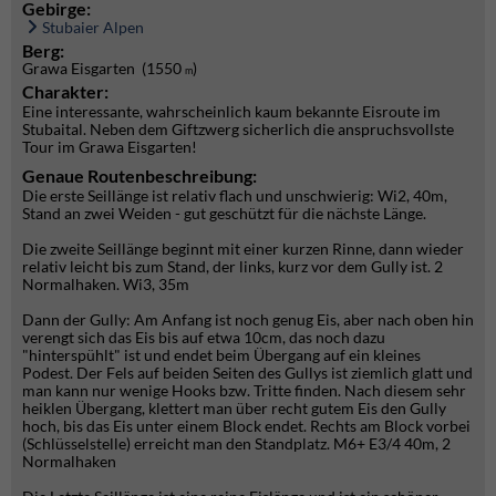
Gebirge:
Stubaier Alpen
Berg:
Grawa Eisgarten (1550
)
m
Charakter:
Eine interessante, wahrscheinlich kaum bekannte Eisroute im
Stubaital. Neben dem Giftzwerg sicherlich die anspruchsvollste
Tour im Grawa Eisgarten!
Genaue Routenbeschreibung:
Die erste Seillänge ist relativ flach und unschwierig: Wi2, 40m,
Stand an zwei Weiden - gut geschützt für die nächste Länge.
Die zweite Seillänge beginnt mit einer kurzen Rinne, dann wieder
relativ leicht bis zum Stand, der links, kurz vor dem Gully ist. 2
Normalhaken. Wi3, 35m
Dann der Gully: Am Anfang ist noch genug Eis, aber nach oben hin
verengt sich das Eis bis auf etwa 10cm, das noch dazu
"hinterspühlt" ist und endet beim Übergang auf ein kleines
Podest. Der Fels auf beiden Seiten des Gullys ist ziemlich glatt und
man kann nur wenige Hooks bzw. Tritte finden. Nach diesem sehr
heiklen Übergang, klettert man über recht gutem Eis den Gully
hoch, bis das Eis unter einem Block endet. Rechts am Block vorbei
(Schlüsselstelle) erreicht man den Standplatz. M6+ E3/4 40m, 2
Normalhaken