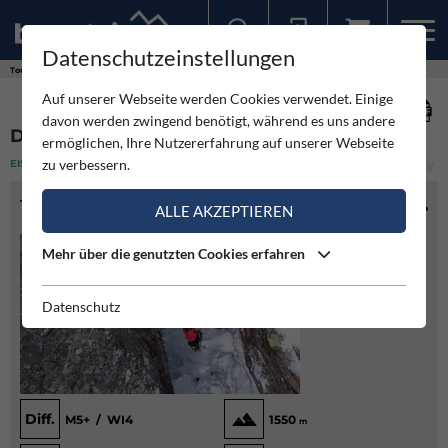
Datenschutzeinstellungen
Sollten Sie bereits ein Konto für unsere App haben, können Sie sich mit diesen Daten auch hier anmelden.
Touren
Eisklettern
Der Grawa-Gully (Botanikerkamin)
Auf unserer Webseite werden Cookies verwendet. Einige
davon werden zwingend benötigt, während es uns andere
DER GRAWA-GULLY (BOTANIKERKAMIN)
ermöglichen, Ihre Nutzererfahrung auf unserer Webseite
zu verbessern.
EISKLETTERN
(1)
MITTEL
TOURENINFO
ALLE AKZEPTIEREN
Mehr über die genutzten Cookies erfahren
Datenschutz
Diff.
M5+ / WI4
1550
m