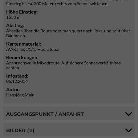
Einstieg ist ca. 300 Meter rechts vom Schneewittchen.
Höhe Einstieg:
1550 m
Abstieg:
Abseilen über die Route oder man quert nach links, und seilt über
Bäume ab.
Kartenmaterial:
AV-Karte; 31/1; Hochstubai
Bemerkungen:
Anspruchsvolle Mixedroute. Auf sichere Schneeverhältnisse
achten.
Infostand:
06.12.2004
Autor:
Hansjörg Mair
AUSGANGSPUNKT / ANFAHRT
BILDER (11)