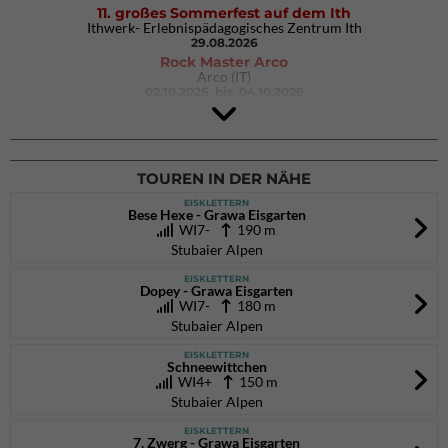
11. großes Sommerfest auf dem Ith
Ithwerk- Erlebnispädagogisches Zentrum Ith
29.08.2026
Rock Master Arco
Arco (IT)
02.10.2026
bis 04.10.2026
9. Eiskletter Festival Osttirol
Eisparkt Osttirol
08.01.2027
bis 10.01.2027
TOUREN IN DER NÄHE
EISKLETTERN
Bese Hexe - Grawa Eisgarten
WI7-
190 m
Stubaier Alpen
EISKLETTERN
Dopey - Grawa Eisgarten
WI7-
180 m
Stubaier Alpen
EISKLETTERN
Schneewittchen
WI4+
150 m
Stubaier Alpen
EISKLETTERN
7. Zwerg - Grawa Eisgarten