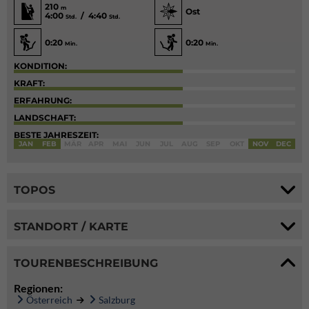
210
m
Ost
4:00
/ 4:40
Std.
Std.
0:20
0:20
Min.
Min.
KONDITION:
KRAFT:
ERFAHRUNG:
LANDSCHAFT:
BESTE JAHRESZEIT:
JAN
FEB
MÄR
APR
MAI
JUN
JUL
AUG
SEP
OKT
NOV
DEC
TOPOS
STANDORT / KARTE
TOURENBESCHREIBUNG
Regionen:
Österreich
Salzburg