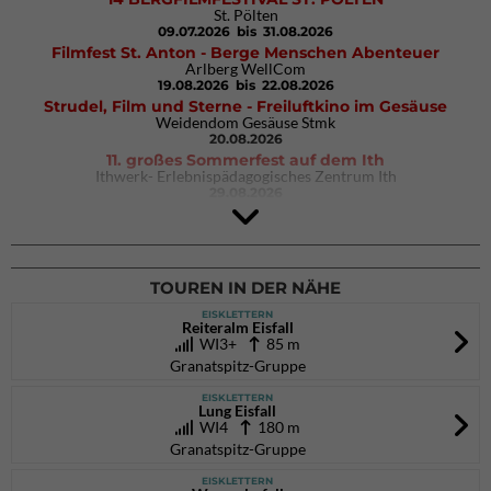
St. Pölten
09.07.2026
bis 31.08.2026
Filmfest St. Anton - Berge Menschen Abenteuer
Arlberg WellCom
19.08.2026
bis 22.08.2026
Strudel, Film und Sterne - Freiluftkino im Gesäuse
Weidendom Gesäuse Stmk
20.08.2026
11. großes Sommerfest auf dem Ith
Ithwerk- Erlebnispädagogisches Zentrum Ith
29.08.2026
4Blocs KIDS 2026
DAV Kletter- & Boulderzentrum München Süd (Thalkirchen)
26.09.2026
TOUREN IN DER NÄHE
EISKLETTERN
Reiteralm Eisfall
WI3+
85 m
Granatspitz-Gruppe
EISKLETTERN
Lung Eisfall
WI4
180 m
Granatspitz-Gruppe
EISKLETTERN