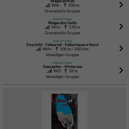
Wageralmfall
WI6-
200 m
Granatspitz-Gruppe
EISKLETTERN
Wageralm Gully
WI5+
178 m
Granatspitz-Gruppe
EISKLETTERN
Eisschild - Felbertal - Felbertauern Nord
WI4+
100 m / 500 Hm
Venediger-Gruppe
EISKLETTERN
Seezapfen - Hintersee
WI5
18 m
Venediger-Gruppe