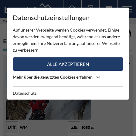
Datenschutzeinstellungen
Sollten Sie bereits ein Konto für unsere App haben, können Sie sich mit diesen Daten auch hier anmelden.
Touren
Eisklettern
Eisiges Klassenzimmer - Felbertauern
Auf unserer Webseite werden Cookies verwendet. Einige
davon werden zwingend benötigt, während es uns andere
EISIGES KLASSENZIMMER - FELBERTAUERN
ermöglichen, Ihre Nutzererfahrung auf unserer Webseite
zu verbessern.
EISKLETTERN
(1)
MITTEL
TOURENINFO
ALLE AKZEPTIEREN
Mehr über die genutzten Cookies erfahren
Datenschutz
Diff.
WI4
1050
m