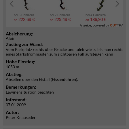
bei 6 Händlern
bei 2 Händlern
bei 4 Händlern
bei 2
222,69 €
229,49 €
186,90 €
5
ab
ab
ab
ab
Anzeige, powered by
OUT
TRA
Absicherung:
Alpin
Zustieg zur Wand:
Vom Parkplatz rechts über Brücke und taleinwärts, bis man rechts
eines Starkstrommasten zum sichtbaren Fall aufsteigen kann
Höhe Einstieg:
1050 m
Abstieg:
Abseilen über den Eisfall (Eissanduhren).
Bemerkungen:
Lawinensituation beachten
Infostand:
07.01.2009
Autor:
Peter Knauseder