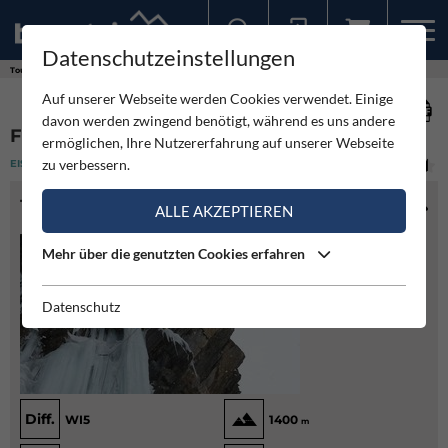
Datenschutzeinstellungen
Sollten Sie bereits ein Konto für unsere App haben, können Sie sich mit diesen Daten auch hier anmelden.
Touren
Eisklettern
Frosnitzfall
Auf unserer Webseite werden Cookies verwendet. Einige
davon werden zwingend benötigt, während es uns andere
FROSNITZFALL
ermöglichen, Ihre Nutzererfahrung auf unserer Webseite
zu verbessern.
EISKLETTERN
(2)
MITTEL
TOURENINFO
ALLE AKZEPTIEREN
Mehr über die genutzten Cookies erfahren
Datenschutz
Diff.
WI5
1400
m