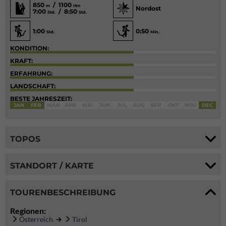
850
/ 1100
m
Hm
Nordost
7:00
/ 8:50
Std.
Std.
1:00
0:50
Std.
Min.
KONDITION:
KRAFT:
ERFAHRUNG:
LANDSCHAFT:
BESTE JAHRESZEIT:
JAN
FEB
MÄR
APR
MAI
JUN
JUL
AUG
SEP
OKT
NOV
DEC
TOPOS
STANDORT / KARTE
TOURENBESCHREIBUNG
Regionen:
Österreich
Tirol