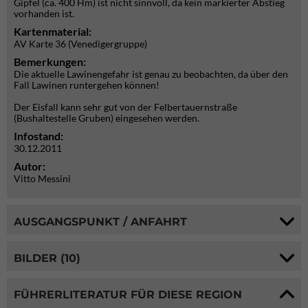
Gipfel (ca. 400 Hm) ist nicht sinnvoll, da kein markierter Abstieg
vorhanden ist.
Kartenmaterial:
AV Karte 36 (Venedigergruppe)
Bemerkungen:
Die aktuelle Lawinengefahr ist genau zu beobachten, da über den
Fall Lawinen runtergehen können!
Der Eisfall kann sehr gut von der Felbertauernstraße
(Bushaltestelle Gruben) eingesehen werden.
Infostand:
30.12.2011
Autor:
Vitto Messini
AUSGANGSPUNKT / ANFAHRT
BILDER (10)
FÜHRERLITERATUR FÜR DIESE REGION