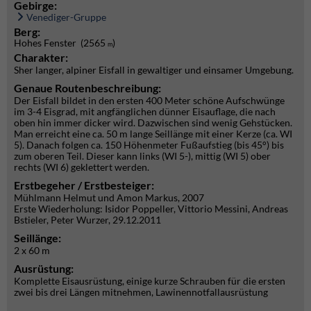
Gebirge:
Venediger-Gruppe
Berg:
Hohes Fenster (2565
)
m
Charakter:
Sher langer, alpiner Eisfall in gewaltiger und einsamer Umgebung.
Genaue Routenbeschreibung:
Der Eisfall bildet in den ersten 400 Meter schöne Aufschwünge
im 3-4 Eisgrad, mit angfänglichen dünner Eisauflage, die nach
oben hin immer dicker wird. Dazwischen sind wenig Gehstücken.
Man erreicht eine ca. 50 m lange Seillänge mit einer Kerze (ca. WI
5). Danach folgen ca. 150 Höhenmeter Fußaufstieg (bis 45°) bis
zum oberen Teil. Dieser kann links (WI 5-), mittig (WI 5) ober
rechts (WI 6) geklettert werden.
Erstbegeher / Erstbesteiger:
Mühlmann Helmut und Amon Markus, 2007
Erste Wiederholung: Isidor Poppeller, Vittorio Messini, Andreas
Bstieler, Peter Wurzer, 29.12.2011
Seillänge:
2 x 60 m
Ausrüstung:
Komplette Eisausrüstung, einige kurze Schrauben für die ersten
zwei bis drei Längen mitnehmen, Lawinennotfallausrüstung