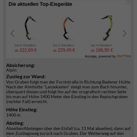
i
Die aktuellen Top-Eisgeräte
bei 6 Händlern
bei 2 Händlern
bei 4 Händlern
bei 2
222,69 €
229,49 €
186,90 €
5
ab
ab
ab
ab
Anzeige, powered by
OUT
TRA
Absicherung:
Alpin
Zustieg zur Wand:
Von Gruben folgt man der Forststraße in Richtung Badener Hütte.
Nach der Almhütte "Lanzekasten" steigt man zum Bach hinunter,
überquert diesen und folgt ihn auf der orografisch rechten Seite
bis man auf Höhe 1400 Meter den Einstieg in den Repischgraben
(rechter Fall) erreicht.
Höhe Einstieg:
1400 m
Abstieg:
Abseilen/Absteigen über den Eisfall (ca. 11 Mal abseilen), dann auf
dem Zustiegsweg zurück nach Gruben. Der Weiterweg auf den