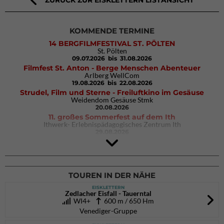
KOMMENDE TERMINE
14 BERGFILMFESTIVAL ST. PÖLTEN
St. Pölten
09.07.2026
bis 31.08.2026
Filmfest St. Anton - Berge Menschen Abenteuer
Arlberg WellCom
19.08.2026
bis 22.08.2026
Strudel, Film und Sterne - Freiluftkino im Gesäuse
Weidendom Gesäuse Stmk
20.08.2026
11. großes Sommerfest auf dem Ith
Ithwerk- Erlebnispädagogisches Zentrum Ith
29.08.2026
4Blocs KIDS 2026
DAV Kletter- & Boulderzentrum München Süd (Thalkirchen)
26.09.2026
TOUREN IN DER NÄHE
EISKLETTERN
Zedlacher Eisfall - Tauerntal
WI4+
600 m / 650 Hm
Venediger-Gruppe