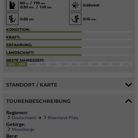
80
/ 170
m
Hm
Südwest
0:30
/ 1:10
Min.
Std.
0:30
0:10
Min.
Min.
KONDITION:
KRAFT:
ERFAHRUNG:
LANDSCHAFT:
BESTE JAHRESZEIT:
JAN
FEB
MÄR
APR
MAI
JUN
JUL
AUG
SEP
OKT
NOV
DEC
STANDORT / KARTE
TOURENBESCHREIBUNG
Regionen:
Deutschland
Rheinland-Pfalz
Gebirge:
Moselberge
Berg: