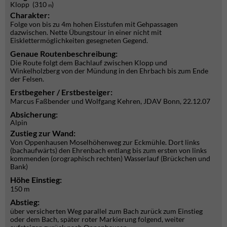
Klopp (310
)
m
Charakter:
Folge von bis zu 4m hohen Eisstufen mit Gehpassagen
dazwischen. Nette Übungstour in einer nicht mit
Eisklettermöglichkeiten gesegneten Gegend.
Genaue Routenbeschreibung:
Die Route folgt dem Bachlauf zwischen Klopp und
Winkelholzberg von der Mündung in den Ehrbach bis zum Ende
der Felsen.
Erstbegeher / Erstbesteiger:
Marcus Faßbender und Wolfgang Kehren, JDAV Bonn, 22.12.07
Absicherung:
Alpin
Zustieg zur Wand:
Von Oppenhausen Moselhöhenweg zur Eckmühle. Dort links
(bachaufwärts) den Ehrenbach entlang bis zum ersten von links
kommenden (orographisch rechten) Wasserlauf (Brückchen und
Bank)
Höhe Einstieg:
150 m
Abstieg:
über versicherten Weg parallel zum Bach zurück zum Einstieg
oder dem Bach, später roter Markierung folgend, weiter