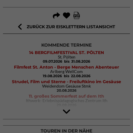
ZURÜCK ZUR EISKLETTERN LISTANSICHT
KOMMENDE TERMINE
14 BERGFILMFESTIVAL ST. PÖLTEN
St. Pölten
09.07.2026
bis 31.08.2026
Filmfest St. Anton - Berge Menschen Abenteuer
Arlberg WellCom
19.08.2026
bis 22.08.2026
Strudel, Film und Sterne - Freiluftkino im Gesäuse
Weidendom Gesäuse Stmk
20.08.2026
11. großes Sommerfest auf dem Ith
Ithwerk- Erlebnispädagogisches Zentrum Ith
29.08.2026
Rock Master Arco
Arco (IT)
02.10.2026
bis 04.10.2026
TOUREN IN DER NÄHE