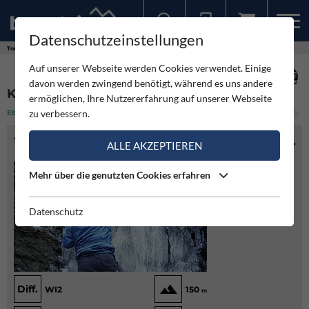
Datenschutzeinstellungen
Sollten Sie bereits ein Konto für unsere App haben, können Sie sich mit diesen Daten auch hier anmelden.
Touren
Eisklettern
Kloppbachfälle
Auf unserer Webseite werden Cookies verwendet. Einige
davon werden zwingend benötigt, während es uns andere
KLOPPBACHFÄLLE
ermöglichen, Ihre Nutzererfahrung auf unserer Webseite
zu verbessern.
EISKLETTERN
(1)
LEICHT
TOURENINFO
ALLE AKZEPTIEREN
Mehr über die genutzten Cookies erfahren
Datenschutz
Diff.
WI2
150
m