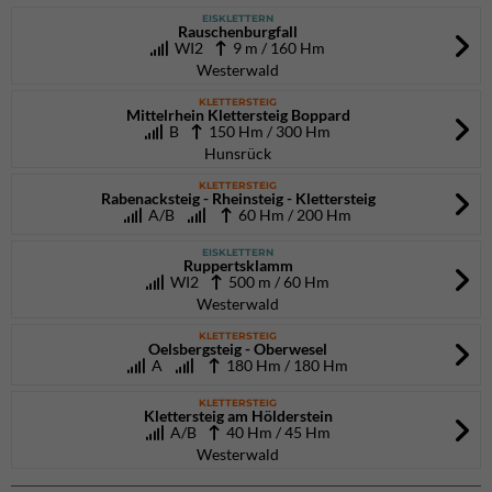
EISKLETTERN
Rauschenburgfall
WI2
9 m / 160 Hm
Westerwald
KLETTERSTEIG
Mittelrhein Klettersteig Boppard
B
150 Hm / 300 Hm
Hunsrück
KLETTERSTEIG
Rabenacksteig - Rheinsteig - Klettersteig
A/B
60 Hm / 200 Hm
EISKLETTERN
Ruppertsklamm
WI2
500 m / 60 Hm
Westerwald
KLETTERSTEIG
Oelsbergsteig - Oberwesel
A
180 Hm / 180 Hm
KLETTERSTEIG
Klettersteig am Hölderstein
A/B
40 Hm / 45 Hm
Westerwald