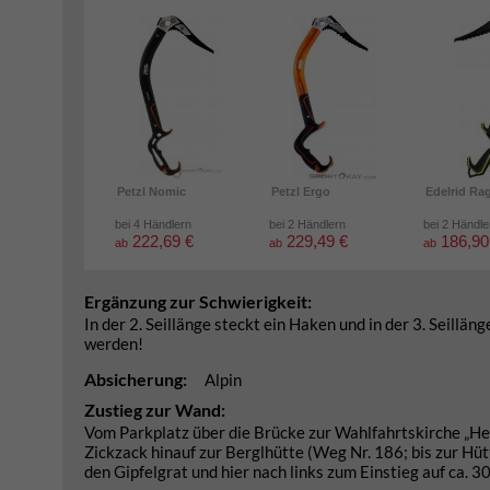
Petzl Nomic
Petzl Ergo
Edelrid Ra
bei 4 Händlern
bei 2 Händlern
bei 2 Händle
222,69 €
229,49 €
186,90
ab
ab
ab
Ergänzung zur Schwierigkeit:
In der 2. Seillänge steckt ein Haken und in der 3. Seill
werden!
Absicherung:
Alpin
Zustieg zur Wand:
Vom Parkplatz über die Brücke zur Wahlfahrtskirche „He
Zickzack hinauf zur Berglhütte (Weg Nr. 186; bis zur Hüt
den Gipfelgrat und hier nach links zum Einstieg auf ca. 