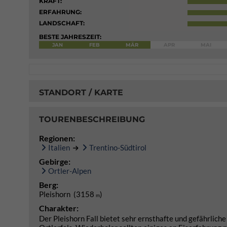
KRAFT:
ERFAHRUNG:
LANDSCHAFT:
BESTE JAHRESZEIT:
JAN
FEB
MÄR
APR
MAI
STANDORT / KARTE
TOURENBESCHREIBUNG
Regionen:
Italien
Trentino-Südtirol
Gebirge:
Ortler-Alpen
Berg:
Pleishorn (3158
)
m
Charakter:
Der Pleishorn Fall bietet sehr ernsthafte und gefährlich