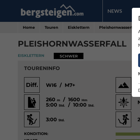
NEWS
PR
Home
Touren
Eisklettern
Pleishornwasserfall
PLEISHORNWASSERFALL
EISKLETTERN
SCHWER
TOURENINFO
Diff.
WI6 / M7+
260
/ 1600
m
Hm
5:00
/ 10:00
Std.
Std.
3:00
Std.
KONDITION: