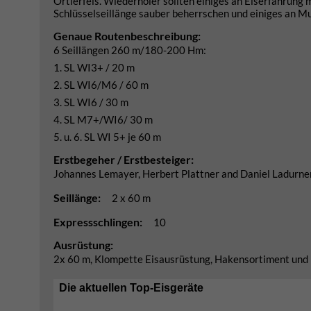
Ortlerfels. Wiederholer sollten einiges an Eiserfahrung 
Schlüsselseillänge sauber beherrschen und einiges an Mu
Genaue Routenbeschreibung:
6 Seillängen 260 m/180-200 Hm:
1. SL WI3+ / 20 m
2. SL WI6/M6 / 60 m
3. SL WI6 / 30 m
4. SL M7+/WI6/ 30 m
5. u. 6. SL WI 5+ je 60 m
Erstbegeher / Erstbesteiger:
Johannes Lemayer, Herbert Plattner and Daniel Ladurn
Seillänge:
2 x 60 m
Expressschlingen:
10
Ausrüstung:
2x 60 m, Klompette Eisausrüstung, Hakensortiment und 
Die aktuellen Top-Eisgeräte