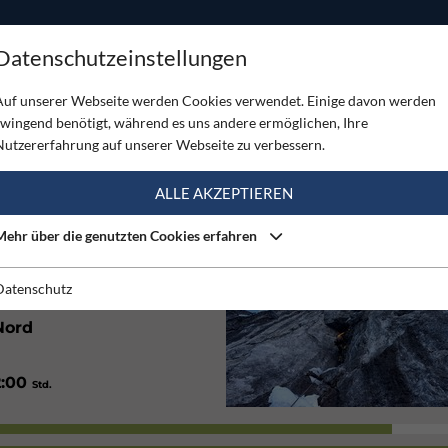
ODUKTE
TOUREN
SERVICE
SHOP
MAGAZINE
Datenschutzeinstellungen
Auf unserer Webseite werden Cookies verwendet. Einige davon werden
zwingend benötigt, während es uns andere ermöglichen, Ihre
Nutzererfahrung auf unserer Webseite zu verbessern.
(1)
ALLE AKZEPTIEREN
Mehr über die genutzten Cookies erfahren
3000
m
Datenschutz
Nord
2:00
Std.