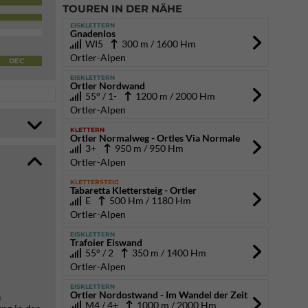
TOUREN IN DER NÄHE
EISKLETTERN
Gnadenlos
WI5
300 m / 1600 Hm
Ortler-Alpen
DEC
EISKLETTERN
Ortler Nordwand
55° / 1-
1200 m / 2000 Hm
Ortler-Alpen
KLETTERN
Ortler Normalweg - Ortles Via Normale
3+
950 m / 950 Hm
Ortler-Alpen
KLETTERSTEIG
Tabaretta Klettersteig - Ortler
E
500 Hm / 1180 Hm
Ortler-Alpen
EISKLETTERN
Trafoier Eiswand
55° / 2
350 m / 1400 Hm
Ortler-Alpen
EISKLETTERN
Ortler Nordostwand - Im Wandel der Zeit
n
M4 / 4+
1000 m / 2000 Hm