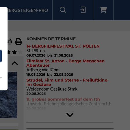
BERGSTEIGEN-PRO
Sollten Sie bereits ein Konto für unsere App haben, können Sie sich mit diesen Daten auch hier anmelden.
KOMMENDE TERMINE
14 BERGFILMFESTIVAL ST. PÖLTEN
St. Pölten
09.07.2026
bis 31.08.2026
Filmfest St. Anton - Berge Menschen
Abenteuer
Arlberg WellCom
19.08.2026
bis 22.08.2026
Strudel, Film und Sterne - Freiluftkino
im Gesäuse
Weidendom Gesäuse Stmk
20.08.2026
11. großes Sommerfest auf dem Ith
Ithwerk- Erlebnispädagogisches Zentrum Ith
29.08.2026
4Blocs KIDS 2026
DAV Kletter- & Boulderzentrum München
Süd (Thalkirchen)
26.09.2026