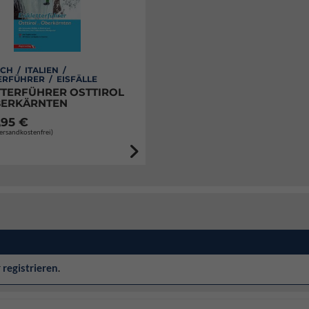
CH / ITALIEN /
ERFÜHRER / EISFÄLLE
TTERFÜHRER OSTTIROL
BERKÄRNTEN
,95 €
Versandkostenfrei)
r
registrieren
.