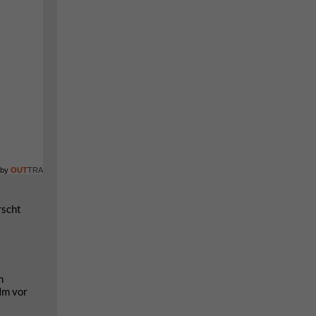
 by
OUT
TRA
rscht
m
Hm vor