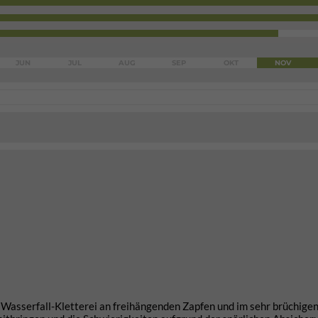
JUN
JUL
AUG
SEP
OKT
NOV
e Wasserfall-Kletterei an freihängenden Zapfen und im sehr brüchige