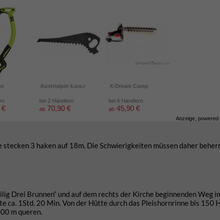
ge
Austrialpin k.ice.r
X-Dream Camp
rn
bei 2 Händlern
bei 6 Händlern
 €
70,90 €
45,90 €
ab
ab
Anzeige, powered
änge stecken 3 haken auf 18m. Die Schwierigkeiten müssen daher beher
ilig Drei Brunnen“ und auf dem rechts der Kirche beginnenden Weg i
te ca. 1Std. 20 Min. Von der Hütte durch das Pleishornrinne bis 150 
3000 m queren.