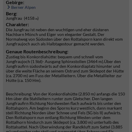
Gebirge:
Berner Alpen
Berg:
Jungfrau (4158
)
m
Charakter:
Die Jungfrau ist neben den wuchtigen und eher düsteren
Nachbarn Mönch und Eiger von eleganter Gestalt. Der
Normalweg von Südosten über den Rottalsporn kann direkt vom
Jungfraujoch auch als Halbtagestour gemacht werden.
Genaue Routenbeschreibung:
Zustieg bis Konkordiahütte: bequem und schnell vom
Jungfraujoch (1 Std)- Ausgang Sphinxstollen (3464 m).Über den
Jungfraufirn südostwärts auf den Konkordiaplatz hinunter und
über die weite Fläche an seinem Ostrand zum Skidepot der Hütte
(ca. 2700 m) am Fuss der Metallleitern. Über die Metallleiter zur
Hütte (ca. 150 Hm).
Beschreibung: Von der Konkordiahütte (2.850 m) anfangs die 150
Hm über die Stahlleitern runter zum Gletscher. Den langen
Jungfraufirn Richtung Nordwesten flach aufwärts bis unter den
Rottalsporn. Am beginn des Sporns kurz westlich, dann markant
steil Richtung Norden über Schnee und Fels (SG bis II) aufwärts.
Den Rottalsporn nun entlang Richtung Westen unter dem
Rottalhorn hindurch zum Skidepot (ca. 3.800 m) unterhalb des
Rottalsattel. Nach Überwindung der Randkluft zum Sattel (3.885
m) und weiter sehr steil und ausgesetzt über Schnee und Eis