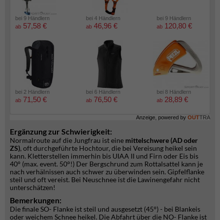
bei 9 Händlern
bei 4 Händlern
bei 9 Händlern
57,58 €
46,96 €
120,80 €
ab
ab
ab
bei 2 Händlern
bei 6 Händlern
bei 8 Händlern
71,50 €
76,50 €
28,89 €
ab
ab
ab
Anzeige, powered by
OUT
TRA
Ergänzung zur Schwierigkeit:
Normalroute auf die Jungfrau ist eine
mittelschwere (AD oder
ZS)
, oft durchgeführte Hochtour, die bei Vereisung heikel sein
kann. Kletterstellen immerhin bis UIAA II und Firn oder Eis bis
40° (max. event. 50°!) Der Bergschrund zum Rottalsattel kann je
nach verhälnissen auch schwer zu überwinden sein. Gipfelflanke
steil und oft vereist. Bei Neuschnee ist die Lawinengefahr nicht
unterschätzen!
Bemerkungen:
Die finale SO- Flanke ist steil und ausgesetzt (45°) - bei Blankeis
oder weichem Schnee heikel. Die Abfahrt über die NO- Flanke ist