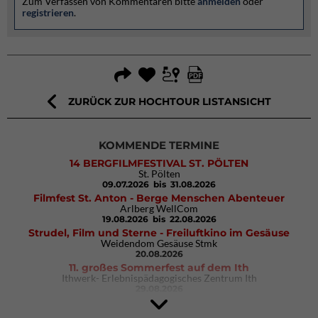
Zum Verfassen von Kommentaren bitte
anmelden
oder
registrieren
.
ZURÜCK ZUR HOCHTOUR LISTANSICHT
KOMMENDE TERMINE
14 BERGFILMFESTIVAL ST. PÖLTEN
St. Pölten
09.07.2026
bis 31.08.2026
Filmfest St. Anton - Berge Menschen Abenteuer
Arlberg WellCom
19.08.2026
bis 22.08.2026
Strudel, Film und Sterne - Freiluftkino im Gesäuse
Weidendom Gesäuse Stmk
20.08.2026
11. großes Sommerfest auf dem Ith
Ithwerk- Erlebnispädagogisches Zentrum Ith
29.08.2026
Rock Master Arco
Arco (IT)