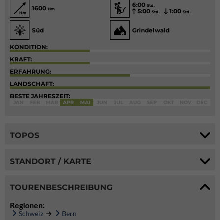
6:00
Std.
1600
Hm
5:00
1:00
Std.
Std.
Süd
Grindelwald
KONDITION:
KRAFT:
ERFAHRUNG:
LANDSCHAFT:
BESTE JAHRESZEIT:
JAN
FEB
MÄR
APR
MAI
JUN
JUL
AUG
SEP
OKT
NOV
DEC
TOPOS
STANDORT / KARTE
TOURENBESCHREIBUNG
Regionen:
Schweiz
Bern