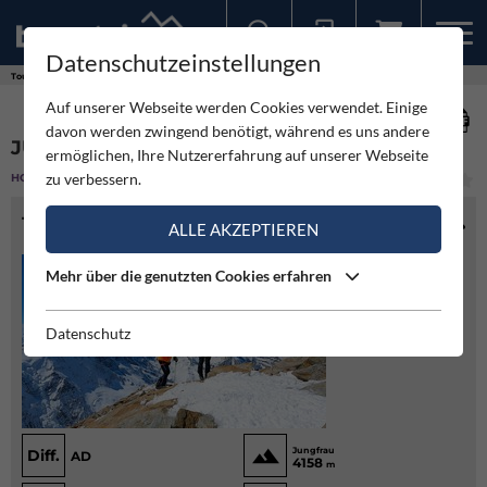
Datenschutzeinstellungen
Sollten Sie bereits ein Konto für unsere App haben, können Sie sich mit diesen Daten auch hier anmelden.
Touren
Hochtour
Jungfrau - Normalweg
Auf unserer Webseite werden Cookies verwendet. Einige
davon werden zwingend benötigt, während es uns andere
JUNGFRAU - NORMALWEG
ermöglichen, Ihre Nutzererfahrung auf unserer Webseite
zu verbessern.
HOCHTOUR
(0)
MITTEL
TOURENINFO
ALLE AKZEPTIEREN
Mehr über die genutzten Cookies erfahren
Datenschutz
Jungfrau
Diff.
AD
4158
m