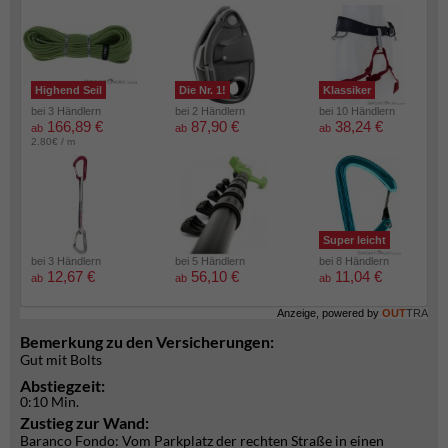
Highend Seil
Die Nr. 1!
Klassiker
bei 3 Händlern
bei 2 Händlern
bei 10 Händlern
166,89 €
87,90 €
38,24 €
ab
ab
ab
2.80€ / m
Super leicht
bei 3 Händlern
bei 5 Händlern
bei 8 Händlern
12,67 €
56,10 €
11,04 €
ab
ab
ab
Anzeige, powered by
OUT
TRA
Bemerkung zu den Versicherungen:
Gut mit Bolts
Abstiegzeit:
0:10 Min.
Zustieg zur Wand:
Baranco Fondo: Vom Parkplatz der rechten Straße in einen