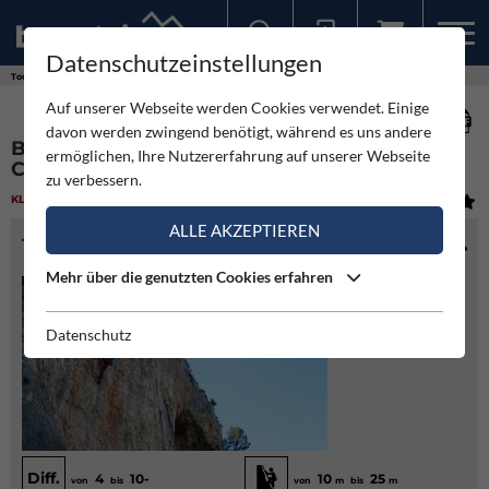
Datenschutzeinstellungen
Sollten Sie bereits ein Konto für unsere App haben, können Sie sich mit diesen Daten auch hier anmelden.
Touren
Klettergarten
Bellús Cueva Pechina und L'Altet - Costa Blanca
Auf unserer Webseite werden Cookies verwendet. Einige
davon werden zwingend benötigt, während es uns andere
BELLÚS CUEVA PECHINA UND L'ALTET -
ermöglichen, Ihre Nutzererfahrung auf unserer Webseite
COSTA BLANCA
zu verbessern.
KLETTERGARTEN
(1)
MITTEL
ALLE AKZEPTIEREN
TOURENINFO
Mehr über die genutzten Cookies erfahren
Datenschutz
Diff.
4
10-
10
25
von
bis
von
m
bis
m