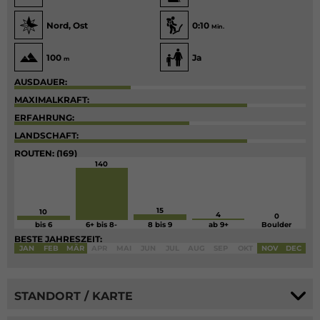
Nord, Ost
0:10
Min.
100
Ja
m
AUSDAUER:
MAXIMALKRAFT:
ERFAHRUNG:
LANDSCHAFT:
ROUTEN: (169)
140
15
10
4
0
bis 6
6+ bis 8-
8 bis 9
ab 9+
Boulder
BESTE JAHRESZEIT:
JAN
FEB
MÄR
APR
MAI
JUN
JUL
AUG
SEP
OKT
NOV
DEC
STANDORT / KARTE