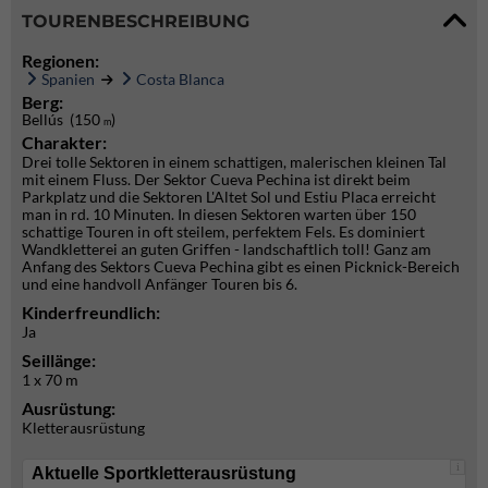
TOURENBESCHREIBUNG
Regionen:
Spanien
Costa Blanca
Berg:
Bellús (150
)
m
Charakter:
Drei tolle Sektoren in einem schattigen, malerischen kleinen Tal
mit einem Fluss. Der Sektor Cueva Pechina ist direkt beim
Parkplatz und die Sektoren L'Altet Sol und Estiu Placa erreicht
man in rd. 10 Minuten. In diesen Sektoren warten über 150
schattige Touren in oft steilem, perfektem Fels. Es dominiert
Wandkletterei an guten Griffen - landschaftlich toll! Ganz am
Anfang des Sektors Cueva Pechina gibt es einen Picknick-Bereich
und eine handvoll Anfänger Touren bis 6.
Kinderfreundlich:
Ja
Seillänge:
1 x 70 m
Ausrüstung:
Kletterausrüstung
i
Aktuelle Sportkletterausrüstung