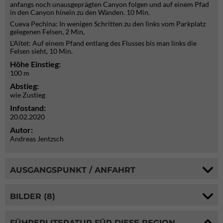
anfangs noch unausgeprägten Canyon folgen und auf einem Pfad
in den Canyon hinein zu den Wänden. 10 Min.
Cueva Pechina: In wenigen Schritten zu den links vom Parkplatz
gelegenen Felsen, 2 Min,
L'Altet: Auf einem Pfand entlang des Flusses bis man links die
Felsen sieht, 10 Min.
Höhe Einstieg:
100 m
Abstieg:
wie Zustieg
Infostand:
20.02.2020
Autor:
Andreas Jentzsch
AUSGANGSPUNKT / ANFAHRT
BILDER (8)
FÜHRERLITERATUR FÜR DIESE REGION