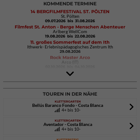
KOMMENDE TERMINE
14 BERGFILMFESTIVAL ST. PÖLTEN
St. Pölten
09.07.2026
bis 31.08.2026
Filmfest St. Anton - Berge Menschen Abenteuer
Arlberg WellCom
19.08.2026
bis 22.08.2026
11. großes Sommerfest auf dem Ith
Ithwerk- Erlebnispädagogisches Zentrum Ith
29.08.2026
Rock Master Arco
Arco (IT)
02.10.2026
bis 04.10.2026
9. Eiskletter Festival Osttirol
Eisparkt Osttirol
08.01.2027
bis 10.01.2027
TOUREN IN DER NÄHE
KLETTERGARTEN
Bellús Baranco Fondo - Costa Blanca
4+ bis 10-
KLETTERGARTEN
Aventador - Costa Blanca
4+ bis 10-
KLETTERSTEIG