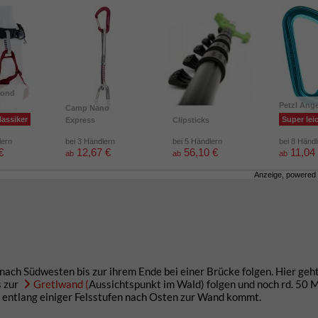
mond
m
Petzl Ang
Camp Nano
lassiker
Super lei
Express
Clipsticks
lern
bei 3 Händlern
bei 5 Händlern
bei 8 Händ
€
12,67 €
56,10 €
11,04
ab
ab
ab
Anzeige, powered
nach Südwesten bis zur ihrem Ende bei einer Brücke folgen. Hier geht
s zur
Gretlwand (
Aussichtspunkt im Wald) folgen und noch rd. 50 
d entlang einiger Felsstufen nach Osten zur Wand kommt.