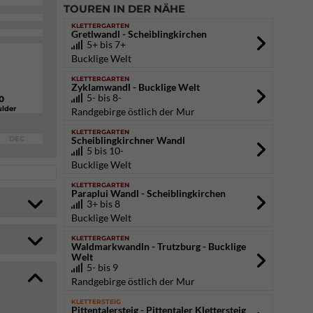
TOUREN IN DER NÄHE
KLETTERGARTEN
Gretlwandl - Scheiblingkirchen
5+ bis 7+
Bucklige Welt
KLETTERGARTEN
Zyklamwandl - Bucklige Welt
5- bis 8-
0
lder
Randgebirge östlich der Mur
KLETTERGARTEN
DEC
Scheiblingkirchner Wandl
5 bis 10-
Bucklige Welt
KLETTERGARTEN
Paraplui Wandl - Scheiblingkirchen
3+ bis 8
Bucklige Welt
KLETTERGARTEN
Waldmarkwandln - Trutzburg - Bucklige
Welt
5- bis 9
Randgebirge östlich der Mur
KLETTERSTEIG
Pittentalersteig - Pittentaler Klettersteig