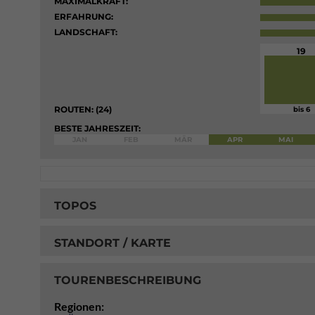
MAXIMALKRAFT:
ERFAHRUNG:
LANDSCHAFT:
19
ROUTEN: (24)
bis 6
BESTE JAHRESZEIT:
JAN
FEB
MÄR
APR
MAI
TOPOS
STANDORT / KARTE
TOURENBESCHREIBUNG
Regionen: