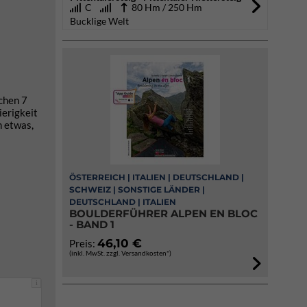
C
80 Hm / 250 Hm
Bucklige Welt
schen 7
ierigkeit
n etwas,
ÖSTERREICH | ITALIEN | DEUTSCHLAND |
SCHWEIZ | SONSTIGE LÄNDER |
DEUTSCHLAND | ITALIEN
BOULDERFÜHRER ALPEN EN BLOC
- BAND 1
46,10 €
Preis:
(inkl. MwSt. zzgl. Versandkosten*)
i