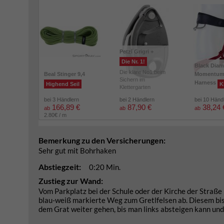
Petzl Grigri +
Die Nr. 1!
Black Dia
Die klare No1 beim
Beal Stinger 9,4
Momentu
Sichern im
Harness
Highend Seil
K
Klettergarten
bei 3 Händlern
bei 2 Händlern
bei 10 Händ
166,89 €
87,90 €
38,24 
ab
ab
ab
2.80€ / m
Bemerkung zu den Versicherungen:
Sehr gut mit Bohrhaken
Abstiegzeit:
0:20 Min.
Zustieg zur Wand:
Vom Parkplatz bei der Schule oder der Kirche der Straße 
blau-weiß markierte Weg zum Gretlfelsen ab. Diesem bi
dem Grat weiter gehen, bis man links absteigen kann un