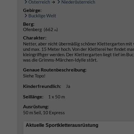
Österreich
Niederösterreich
Gebirge:
Bucklige Welt
Berg:
Ofenberg (662
)
m
Charakter:
Netter, aber nicht übermäßig schöner Klettergarten mit v
und max. 15 Meter hoch. Von der Kletterei her findet man
kleingriffiger werden. Der Klettergarten liegt tief im B
was die Grimms-Märchen-Idylle stört.
Genaue Routenbeschreibung:
Siehe Topo!
Kinderfreundlich:
Ja
Seillänge:
1 x 50 m
Ausrüstung:
50 m Seil, 10 Express
Aktuelle Sportkletterausrüstung