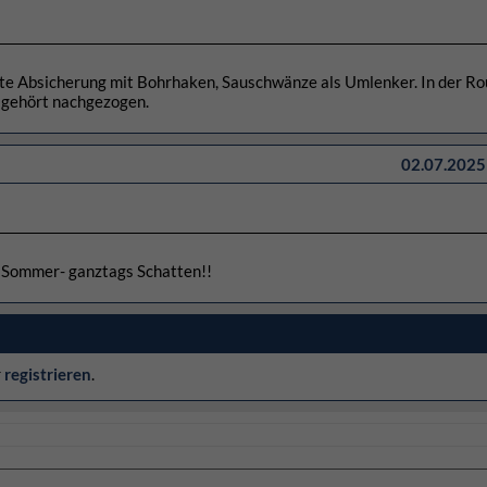
ute Absicherung mit Bohrhaken, Sauschwänze als Umlenker. In der Ro
d gehört nachgezogen.
02.07.2025 
n Sommer- ganztags Schatten!!
r
registrieren
.