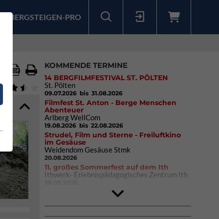
BERGSTEIGEN-PRO
Sollten Sie bereits ein Konto für unsere App haben, können Sie sich mit diesen Daten auch hier anmelden.
KOMMENDE TERMINE
14 BERGFILMFESTIVAL ST. PÖLTEN
St. Pölten
09.07.2026
bis 31.08.2026
Filmfest St. Anton - Berge Menschen
Abenteuer
Arlberg WellCom
19.08.2026
bis 22.08.2026
Strudel, Film und Sterne - Freiluftkino
im Gesäuse
Weidendom Gesäuse Stmk
20.08.2026
11. großes Sommerfest auf dem Ith
Ithwerk- Erlebnispädagogisches Zentrum Ith
29.08.2026
4Blocs KIDS 2026
DAV Kletter- & Boulderzentrum München
Süd (Thalkirchen)
26.09.2026