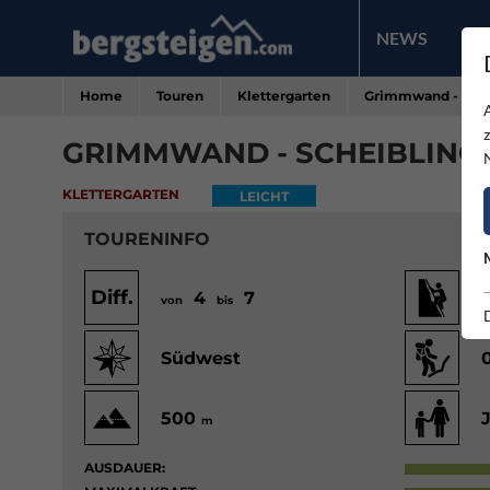
NEWS
PR
Home
Touren
Klettergarten
Grimmwand - Sche
GRIMMWAND - SCHEIBLING
KLETTERGARTEN
LEICHT
TOURENINFO
Diff.
4
7
von
bis
v
Südwest
500
m
AUSDAUER: