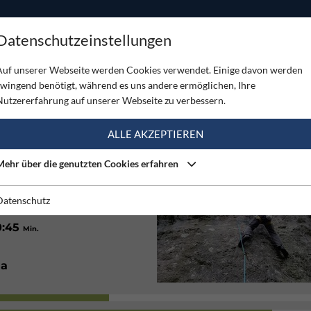
ODUKTE
TOUREN
SERVICE
SHOP
MAGAZINE
Datenschutzeinstellungen
iblingkirchen
Auf unserer Webseite werden Cookies verwendet. Einige davon werden
zwingend benötigt, während es uns andere ermöglichen, Ihre
KIRCHEN
Nutzererfahrung auf unserer Webseite zu verbessern.
(2)
ALLE AKZEPTIEREN
Mehr über die genutzten Cookies erfahren
7
20
on
m
bis
m
Datenschutz
0:45
Min.
Ja