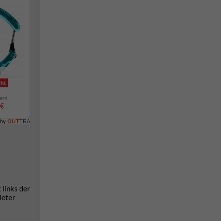
e
cht
lern
 €
 by
OUT
TRA
 links der
Meter