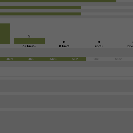
5
0
0
6+ bis 8-
8 bis 9
ab 9+
Bou
JUN
JUL
AUG
SEP
OKT
NOV