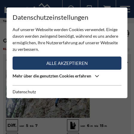
Datenschutzeinstellungen
Sollten Sie bereits ein Konto für unsere App haben, können Sie sich mit diesen Daten auch hier anmelden.
Touren
Klettergarten
Gsolberg - Scheiblingkirchen
Auf unserer Webseite werden Cookies verwendet. Einige
davon werden zwingend benötigt, während es uns andere
GSOLBERG - SCHEIBLINGKIRCHEN
ermöglichen, Ihre Nutzererfahrung auf unserer Webseite
zu verbessern.
KLETTERGARTEN
(1)
LEICHT
TOURENINFO
ALLE AKZEPTIEREN
Mehr über die genutzten Cookies erfahren
Datenschutz
Diff.
5
7
6
15
von
bis
von
m
bis
m