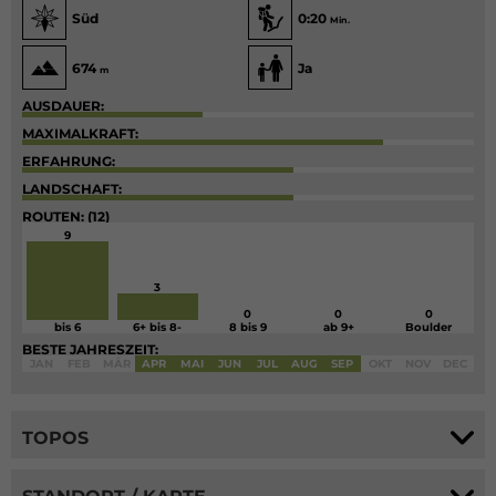
Süd
0:20
Min.
674
Ja
m
AUSDAUER:
MAXIMALKRAFT:
ERFAHRUNG:
LANDSCHAFT:
ROUTEN: (12)
9
3
0
0
0
bis 6
6+ bis 8-
8 bis 9
ab 9+
Boulder
BESTE JAHRESZEIT:
JAN
FEB
MÄR
APR
MAI
JUN
JUL
AUG
SEP
OKT
NOV
DEC
TOPOS