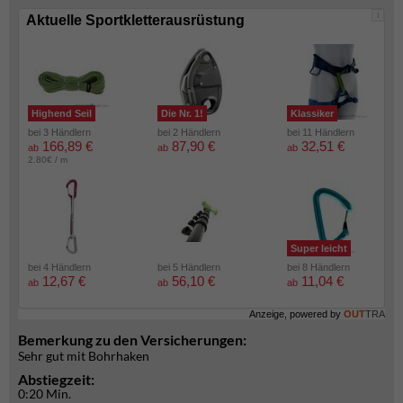
i
Aktuelle Sportkletterausrüstung
Highend Seil
Die Nr. 1!
Klassiker
bei 3 Händlern
bei 2 Händlern
bei 11 Händlern
166,89 €
87,90 €
32,51 €
ab
ab
ab
2.80€ / m
Super leicht
bei 4 Händlern
bei 5 Händlern
bei 8 Händlern
12,67 €
56,10 €
11,04 €
ab
ab
ab
Anzeige, powered by
OUT
TRA
Bemerkung zu den Versicherungen:
Sehr gut mit Bohrhaken
Abstiegzeit:
0:20 Min.