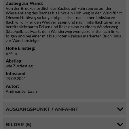
Zustieg zur Wand:
Von der Brücke nördlich des Baches auf Fahrspuren auf der
Wiese entlang des Baches bis links ein Hohlweg in den Wald führt.
Diesem Hohlweg so lange folgen, bis er nach einer Linkskurve
flach wird. Hier den Weg verlassen und nach links flach zu einem
bereits sichtbaren Felsen und links davon zu einem Wanderweg
(blau/gelb) aufwärts dem Wanderweg wenige Schritte nach links
folgen und bei einer mit blau roten Kreisen markerten Buch links
zur Wand absteigen.
Höhe Einstieg:
674 m
Abstieg:
wie Zustiestieg
Infostand:
19.09.2021
Autor:
Andreas Jentzsch
AUSGANGSPUNKT / ANFAHRT
BILDER (5)