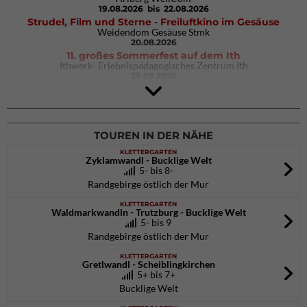
19.08.2026
bis 22.08.2026
Strudel, Film und Sterne - Freiluftkino im Gesäuse
Weidendom Gesäuse Stmk
20.08.2026
11. großes Sommerfest auf dem Ith
Ithwerk- Erlebnispädagogisches Zentrum Ith
29.08.2026
4Blocs KIDS 2026
DAV Kletter- & Boulderzentrum München Süd (Thalkirchen)
26.09.2026
TOUREN IN DER NÄHE
KLETTERGARTEN
Zyklamwandl - Bucklige Welt
5- bis 8-
Randgebirge östlich der Mur
KLETTERGARTEN
Waldmarkwandln - Trutzburg - Bucklige Welt
5- bis 9
Randgebirge östlich der Mur
KLETTERGARTEN
Gretlwandl - Scheiblingkirchen
5+ bis 7+
Bucklige Welt