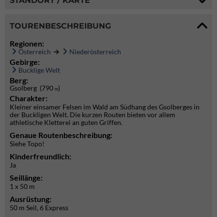
STANDORT / KARTE
TOURENBESCHREIBUNG
Regionen:
Österreich
Niederösterreich
Gebirge:
Bucklige Welt
Berg:
Gsolberg (790
)
m
Charakter:
Kleiner einsamer Felsen im Wald am Südhang des Gsolberges in
der Buckligen Welt. Die kurzen Routen bieten vor allem
athletische Kletterei an guten Griffen.
Genaue Routenbeschreibung:
Siehe Topo!
Kinderfreundlich:
Ja
Seillänge:
1 x 50 m
Ausrüstung:
50 m Seil, 6 Express