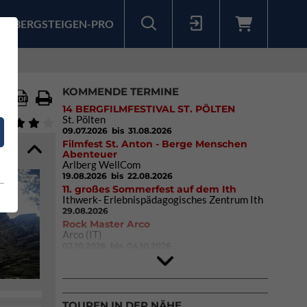
BERGSTEIGEN-PRO
Sollten Sie bereits ein Konto für unsere App haben, können Sie sich mit diesen Daten auch hier anmelden.
KOMMENDE TERMINE
14 BERGFILMFESTIVAL ST. PÖLTEN
St. Pölten
09.07.2026
bis 31.08.2026
Filmfest St. Anton - Berge Menschen
Abenteuer
Arlberg WellCom
19.08.2026
bis 22.08.2026
11. großes Sommerfest auf dem Ith
Ithwerk- Erlebnispädagogisches Zentrum Ith
29.08.2026
Rock Master Arco
Arco (IT)
02.10.2026
bis 04.10.2026
9. Eiskletter Festival Osttirol
Eisparkt Osttirol
08.01.2027
bis 10.01.2027
TOUREN IN DER NÄHE