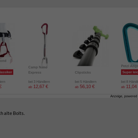
mond
m
Petzl Ang
Camp Nano
lassiker
Super lei
Express
Clipsticks
lern
bei 3 Händlern
bei 5 Händlern
bei 8 Händ
€
12,67 €
56,10 €
11,04
ab
ab
ab
Anzeige, powered
 alte Bolts.