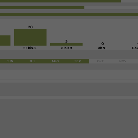
20
3
0
6+ bis 8-
8 bis 9
ab 9+
Bou
JUN
JUL
AUG
SEP
OKT
NOV