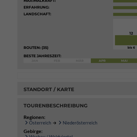
MAXIMALKRAFT:
ERFAHRUNG:
LANDSCHAFT:
12
ROUTEN: (35)
bis 6
BESTE JAHRESZEIT:
JAN
FEB
MÄR
APR
MAI
STANDORT / KARTE
TOURENBESCHREIBUNG
Regionen:
Österreich
Niederösterreich
Gebirge:
Wachau / Waldviertel