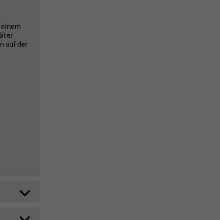
h einem
äter
n auf der