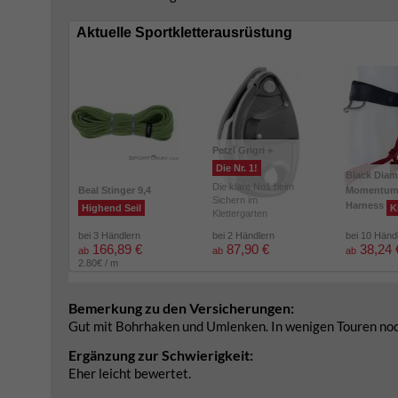
Aktuelle Sportkletterausrüstung
Petzl Grigri +
Die Nr. 1!
Black Dia
Die klare No1 beim
Beal Stinger 9,4
Momentu
Sichern im
Harness
Highend Seil
K
Klettergarten
bei 3 Händlern
bei 2 Händlern
bei 10 Händ
166,89 €
87,90 €
38,24 
ab
ab
ab
2.80€ / m
Bemerkung zu den Versicherungen:
Gut mit Bohrhaken und Umlenken. In wenigen Touren noch
Ergänzung zur Schwierigkeit:
Eher leicht bewertet.