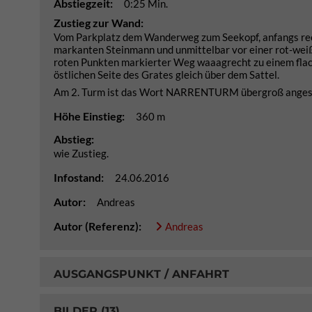
Abstiegzeit:
0:25 Min.
Zustieg zur Wand:
Vom Parkplatz dem Wanderweg zum Seekopf, anfangs recht
markanten Steinmann und unmittelbar vor einer rot-weiß
roten Punkten markierter Weg waaagrecht zu einem flac
östlichen Seite des Grates gleich über dem Sattel.
Am 2. Turm ist das Wort NARRENTURM übergroß anges
Höhe Einstieg:
360 m
Abstieg:
wie Zustieg.
Infostand:
24.06.2016
Autor:
Andreas
Autor (Referenz):
Andreas
AUSGANGSPUNKT / ANFAHRT
BILDER (13)