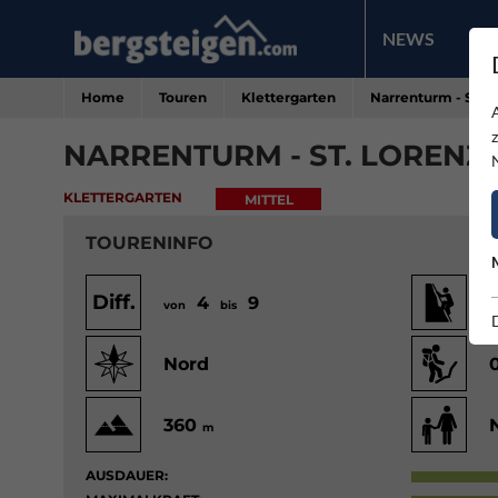
NEWS
PR
Home
Touren
Klettergarten
Narrenturm - St. 
NARRENTURM - ST. LORENZ
KLETTERGARTEN
MITTEL
TOURENINFO
Diff.
4
9
von
bis
v
Nord
360
m
AUSDAUER: