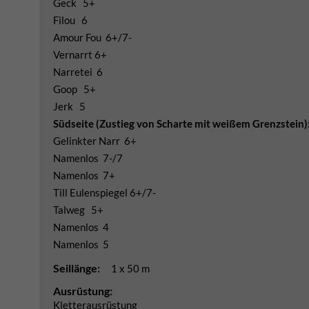
Geck 5+
Filou 6
Amour Fou 6+/7-
Vernarrt 6+
Narretei 6
Goop 5+
Jerk 5
Südseite (Zustieg von Scharte mit weißem Grenzstein)
Gelinkter Narr 6+
Namenlos 7-/7
Namenlos 7+
Till Eulenspiegel 6+/7-
Talweg 5+
Namenlos 4
Namenlos 5
Seillänge:
1 x 50 m
Ausrüstung:
Kletterausrüstung