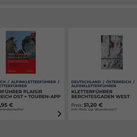
CH / ALPINKLETTERFÜHRER /
DEUTSCHLAND / ÖSTERREICH /
ETTERFÜHRER
ALPINKLETTERFÜHRER
RFÜHRER PLAISIR
KLETTERFÜHRER
EICH OST + TOUREN-APP
BERCHTESGADEN WEST
,95 €
51,20 €
Preis:
Versandkostenfrei)
(inkl. MwSt. zzgl. Versandkosten*)