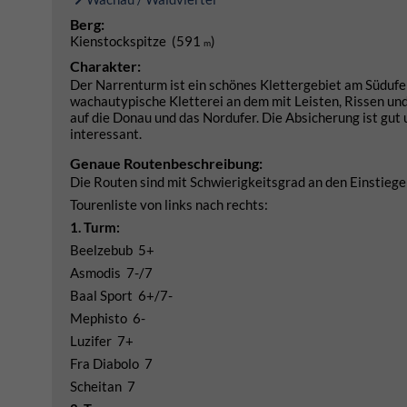
Berg:
Kienstockspitze (591
)
m
Charakter:
Der Narrenturm ist ein schönes Klettergebiet am Südufer
wachautypische Kletterei an dem mit Leisten, Rissen un
auf die Donau und das Nordufer. Die Absicherung ist gu
interessant.
Genaue Routenbeschreibung:
Die Routen sind mit Schwierigkeitsgrad an den Einstieg
Tourenliste von links nach rechts:
1. Turm:
Beelzebub 5+
Asmodis 7-/7
Baal Sport 6+/7-
Mephisto 6-
Luzifer 7+
Fra Diabolo 7
Scheitan 7