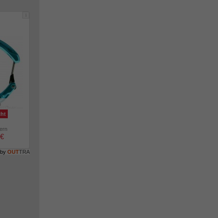
i
e
cht
lern
 €
 by
OUT
TRA