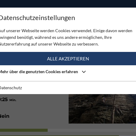
ODUKTE
TOUREN
SERVICE
SHOP
MAGAZINE
Datenschutzeinstellungen
Lorenz - Wachau
Auf unserer Webseite werden Cookies verwendet. Einige davon werden
zwingend benötigt, während es uns andere ermöglichen, Ihre
 - WACHAU
Nutzererfahrung auf unserer Webseite zu verbessern.
(2)
ALLE AKZEPTIEREN
Mehr über die genutzten Cookies erfahren
10
25
on
m
bis
m
Datenschutz
0:25
Min.
Nein