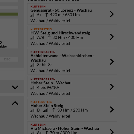
KLETTERN
Genussgrat - St. Lorenz - Wachau
5+
420 m / 630 Hm
Wachau / Waldviertel
KLETTERSTEIG
H.W. Steig und Hirschwandsteig
A/B
30 Hm / 400 Hm
0
Wachau / Waldviertel
lder
KLETTERGARTEN
Achleitenwand - Weissenkirchen -
DEC
Wachau
3- bis 8-
Wachau / Waldviertel
KLETTERGARTEN
Hoher Stein - Wachau
4 bis 9+/10-
Wachau / Waldviertel
KLETTERSTEIG
Hoher Stein Steig
B
30 Hm / 290 Hm
Wachau / Waldviertel
KLETTERN
Via Michaela - Hoher Stein - Wachau
6+
70 m / 300 Hm