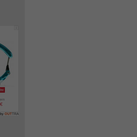
i
e
cht
lern
 €
 by
OUT
TRA