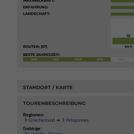
MAXIMALKRAFT:
ERFAHRUNG:
LANDSCHAFT:
13
ROUTEN: (57)
bis 6
BESTE JAHRESZEIT:
JAN
FEB
MÄR
APR
MAI
STANDORT / KARTE
TOURENBESCHREIBUNG
Regionen:
Griechenland
Peloponnes
Gebirge:
Leonidio - Parnon