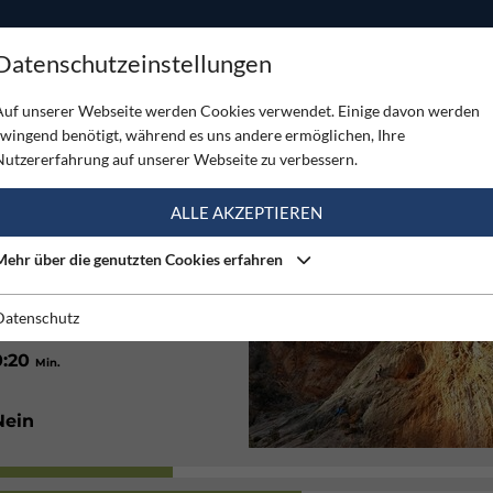
ODUKTE
TOUREN
SERVICE
SHOP
MAGAZINE
Datenschutzeinstellungen
onidio
Auf unserer Webseite werden Cookies verwendet. Einige davon werden
zwingend benötigt, während es uns andere ermöglichen, Ihre
Nutzererfahrung auf unserer Webseite zu verbessern.
(1)
ALLE AKZEPTIEREN
Mehr über die genutzten Cookies erfahren
12
35
on
m
bis
m
Datenschutz
0:20
Min.
Nein