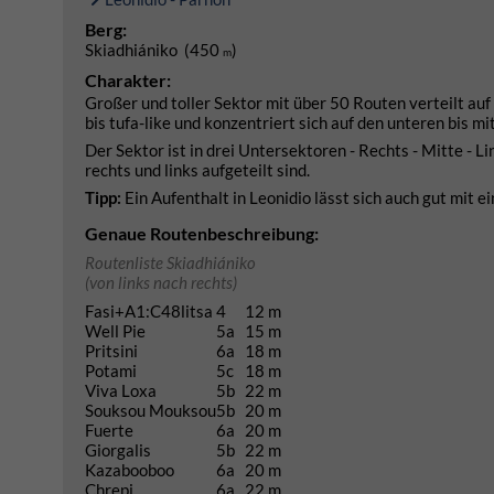
Berg:
Skiadhiániko (450
)
m
Charakter:
Großer und toller Sektor mit über 50 Routen verteilt auf
bis tufa-like und konzentriert sich auf den unteren bis m
Der Sektor ist in drei Untersektoren - Rechts - Mitte - Li
rechts und links aufgeteilt sind.
Tipp:
Ein Aufenthalt in Leonidio lässt sich auch gut mit 
Genaue Routenbeschreibung:
Routenliste Skiadhiániko
(von links nach rechts)
Fasi+A1:C48litsa
4
12 m
Well Pie
5a
15 m
Pritsini
6a
18 m
Potami
5c
18 m
Viva Loxa
5b
22 m
Souksou Mouksou
5b
20 m
Fuerte
6a
20 m
Giorgalis
5b
22 m
Kazabooboo
6a
20 m
Chrepi
6a
22 m