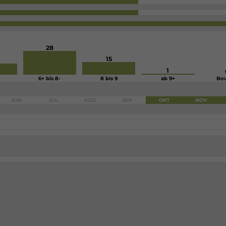
28
15
1
6+ bis 8-
8 bis 9
ab 9+
Bou
JUN
JUL
AUG
SEP
OKT
NOV