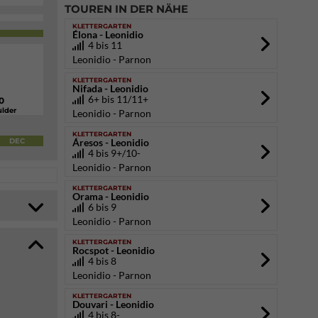
TOUREN IN DER NÄHE
KLETTERGARTEN
Élona - Leonidio
4 bis 11
Leonidio - Parnon
KLETTERGARTEN
Nifada - Leonidio
6+ bis 11/11+
0
lder
Leonidio - Parnon
KLETTERGARTEN
DEC
Áresos - Leonidio
4 bis 9+/10-
Leonidio - Parnon
KLETTERGARTEN
Orama - Leonidio
6 bis 9
Leonidio - Parnon
KLETTERGARTEN
Rocspot - Leonidio
4 bis 8
Leonidio - Parnon
KLETTERGARTEN
Douvari - Leonidio
4 bis 8-