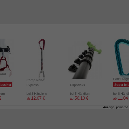
mond
m
Petzl Ang
Camp Nano
lassiker
Super lei
Express
Clipsticks
lern
bei 3 Händlern
bei 5 Händlern
bei 8 Händ
€
12,67 €
56,10 €
11,04
ab
ab
ab
Anzeige, powered