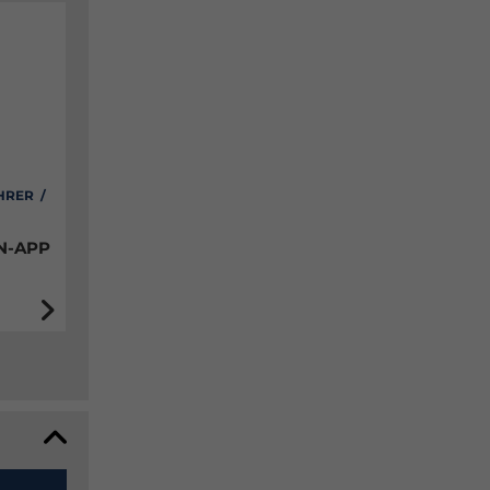
HRER /
N-APP