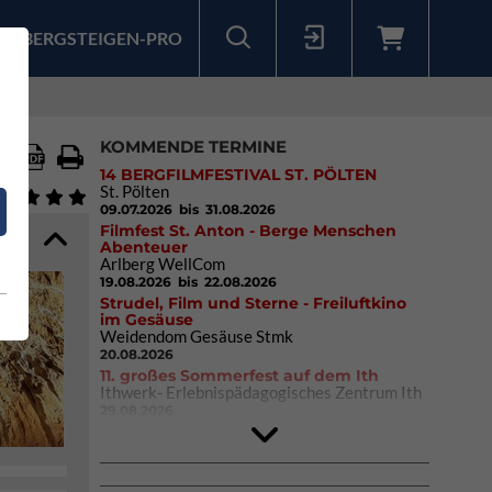
BERGSTEIGEN-PRO
Sollten Sie bereits ein Konto für unsere App haben, können Sie sich mit diesen Daten auch hier anmelden.
KOMMENDE TERMINE
14 BERGFILMFESTIVAL ST. PÖLTEN
St. Pölten
09.07.2026
bis 31.08.2026
Filmfest St. Anton - Berge Menschen
Abenteuer
Arlberg WellCom
19.08.2026
bis 22.08.2026
Strudel, Film und Sterne - Freiluftkino
im Gesäuse
Weidendom Gesäuse Stmk
20.08.2026
11. großes Sommerfest auf dem Ith
Ithwerk- Erlebnispädagogisches Zentrum Ith
29.08.2026
4Blocs KIDS 2026
DAV Kletter- & Boulderzentrum München
Süd (Thalkirchen)
26.09.2026