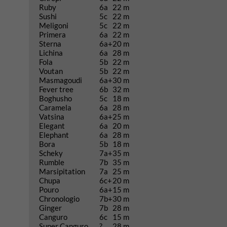
Ruby
6a
22 m
Sushi
5c
22 m
Meligoni
5c
22 m
Primera
6a
22 m
Sterna
6a+
20 m
Lichina
6a
28 m
Fola
5b
22 m
Voutan
5b
22 m
Masmagoudi
6a+
30 m
Fever tree
6b
32 m
Boghusho
5c
18 m
Caramela
6a
28 m
Vatsina
6a+
25 m
Elegant
6a
20 m
Elephant
6a
28 m
Bora
5b
18 m
Scheky
7a+
35 m
Rumble
7b
35 m
Marsipitation
7a
25 m
Chupa
6c+
20 m
Pouro
6a+
15 m
Chronologio
7b+
30 m
Ginger
7b
28 m
Canguro
6c
15 m
Super Canguro
?
28 m