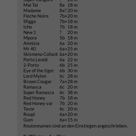
Mai Tai
8a
18 m
Madame
8a?
20 m
Fleche Noire
7b+
20 m
Sfigga
7b+
18 m
Icho
7b
18 m
New 1
?
20 m
Mpora
5b
18 m
Amnisia
6a
20 m
Mr 40
6a+
25 m
Skismeno Collant
6a+
20 m
Porto Lenidi
6a
22 m
2-Porto
6b
25 m
Eye of the tiger
6b
30 m
Lord Mylon
6c
28 m
Brown Cougar
7a+
28 m
Ramasca
6c
20 m
Super Ramasca
6c
38 m
Red Honey
7b
18 m
Red Honey var
7b
20 m
Tavor
6c
20 m
Roupi
6a+
20 m
Gum
6a+
15 m
Routennamen sind an den Einstiegen angeschrieben.