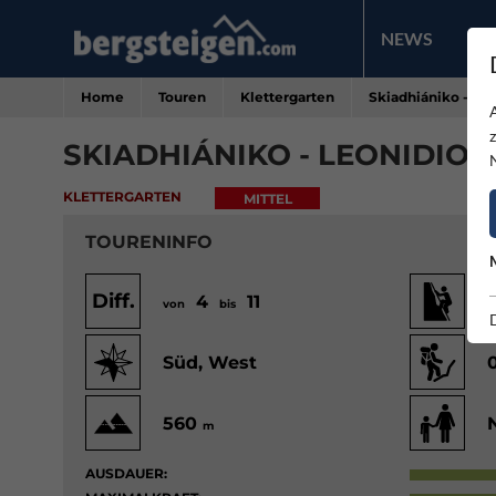
NEWS
PR
Home
Touren
Klettergarten
Skiadhiániko - Le
SKIADHIÁNIKO - LEONIDIO
KLETTERGARTEN
MITTEL
TOURENINFO
Diff.
4
11
von
bis
v
Süd, West
560
m
AUSDAUER: