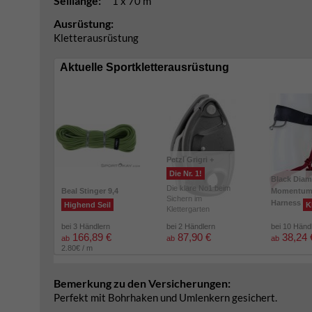
Seillänge:
1 x 70 m
Ausrüstung:
Kletterausrüstung
Aktuelle Sportkletterausrüstung
Petzl Grigri +
Die Nr. 1!
Black Dia
Die klare No1 beim
Beal Stinger 9,4
Momentu
Sichern im
Harness
Highend Seil
K
Klettergarten
bei 3 Händlern
bei 2 Händlern
bei 10 Händ
166,89 €
87,90 €
38,24 
ab
ab
ab
2.80€ / m
Bemerkung zu den Versicherungen:
Perfekt mit Bohrhaken und Umlenkern gesichert.