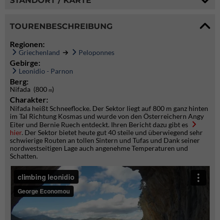
STANDORT / KARTE
TOURENBESCHREIBUNG
Regionen:
Griechenland
Peloponnes
Gebirge:
Leonidio - Parnon
Berg:
Nifada (800
)
m
Charakter:
Nifada heißt Schneeflocke. Der Sektor liegt auf 800 m ganz hinten
im Tal Richtung Kosmas und wurde von den Österreichern Angy
Eiter und Bernie Ruech entdeckt. Ihren Bericht dazu gibt es
hier
. Der Sektor bietet heute gut 40 steile und überwiegend sehr
schwierige Routen an tollen Sintern und Tufas und Dank seiner
nordwestseitigen Lage auch angenehme Temperaturen und
Schatten.