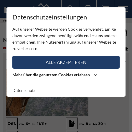
Datenschutzeinstellungen
Sollten Sie bereits ein Konto für unsere App haben, können Sie sich mit diesen Daten auch hier anmelden.
Touren
Klettergarten
Nifada - Leonidio
Auf unserer Webseite werden Cookies verwendet. Einige
davon werden zwingend benötigt, während es uns andere
NIFADA - LEONIDIO
ermöglichen, Ihre Nutzererfahrung auf unserer Webseite
zu verbessern.
KLETTERGARTEN
(1)
SCHWER
TOURENINFO
ALLE AKZEPTIEREN
Mehr über die genutzten Cookies erfahren
Datenschutz
Diff.
6+
11/11+
8
30
von
bis
von
m
bis
m