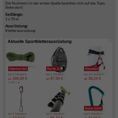
Die Nummern in der ersten Spalte beziehen sich auf das Topo.
Siehe dort!
Seillänge:
1 x 70 m
Ausrüstung:
Kletterausrüstung.
i
Aktuelle Sportkletterausrüstung
Highend Seil
Die Nr. 1!
Klassiker
bei 3 Händlern
bei 2 Händlern
bei 10 Händlern
166,89 €
87,90 €
38,24 €
ab
ab
ab
2.80€ / m
Super leicht
bei 3 Händlern
bei 5 Händlern
bei 8 Händlern
12,67 €
56,10 €
11,04 €