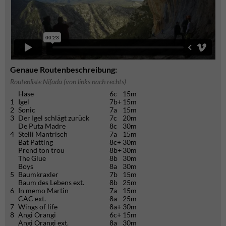
Genaue Routenbeschreibung:
Routenliste Nifada (von links nach rechts)
Hase
6c
15m
1
Igel
7b+
15m
2
Sonic
7a
15m
3
Der Igel schlägt zurück
7c
20m
De Puta Madre
8c
30m
4
Stelli Mantrisch
7a
15m
Bat Patting
8c+
30m
Prend ton trou
8b+
30m
The Glue
8b
30m
Boys
8a
30m
5
Baumkraxler
7b
15m
Baum des Lebens ext.
8b
25m
6
In memo Martin
7a
15m
CAC ext.
8a
25m
7
Wings of life
8a+
30m
8
Angi Orangi
6c+
15m
Angi Orangi ext.
8a
30m