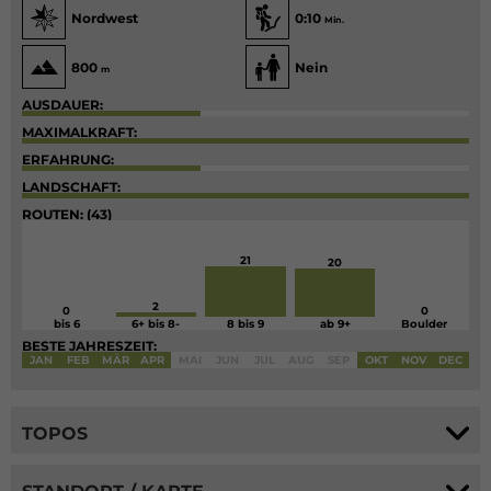
Nordwest
0:10
Min.
800
Nein
m
AUSDAUER:
MAXIMALKRAFT:
ERFAHRUNG:
LANDSCHAFT:
ROUTEN: (43)
21
20
2
0
0
bis 6
6+ bis 8-
8 bis 9
ab 9+
Boulder
BESTE JAHRESZEIT:
JAN
FEB
MÄR
APR
MAI
JUN
JUL
AUG
SEP
OKT
NOV
DEC
TOPOS