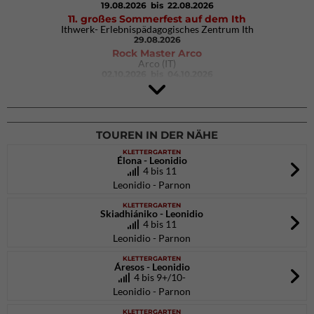
19.08.2026
bis 22.08.2026
11. großes Sommerfest auf dem Ith
Ithwerk- Erlebnispädagogisches Zentrum Ith
29.08.2026
Rock Master Arco
Arco (IT)
02.10.2026
bis 04.10.2026
9. Eiskletter Festival Osttirol
Eisparkt Osttirol
08.01.2027
bis 10.01.2027
TOUREN IN DER NÄHE
KLETTERGARTEN
Élona - Leonidio
4 bis 11
Leonidio - Parnon
KLETTERGARTEN
Skiadhiániko - Leonidio
4 bis 11
Leonidio - Parnon
KLETTERGARTEN
Áresos - Leonidio
4 bis 9+/10-
Leonidio - Parnon
KLETTERGARTEN