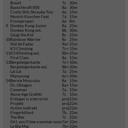
Brexit
7c
30m
Bauschkraft 800
8a
30m
Croits Slits Shraube Tsia
6a
15m
Nonich Kouchen Feat
7a
15m
Fronapropen
6a
8m
9
Donkey Kong Junior
8a
25m
Donkey Kong ext.
8b
30m
Giugi the Kid
8c
25m
10
Rainbow Warrier
8c
25m
Nid de Fadas
9a+
25m
K3 Climbing
7c+
15m
11
K3 Klimbing ext.
8b+
25m
First Class
8a
15m
13
Bergsteigerkante
7c+
10m
Bergsteigerkante ext.
8b+
20m
Lai Lai
7a
25m
Manyoung
6c+
20m
14
Bernie Musculus
8a
15m
Dr. Oktagon
8a+
15m
Caveman
7a
15m
Stone Age Grafitti
7c
15m
Erdogan is a terrorist
proj
15m
Projekt
proj
22m
Action indirekt
proj
22m
Fingerbillard
7b
22m
The Bee
7c
22m
Girl, you'll bee a woman soon
7a+
22m
Le Big Mac
7b+
22m