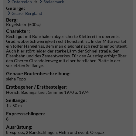
Österreich
Steiermark
Gebirge:
Grazer Bergland
Berg:
Kugelstein (500
)
m
Charakter:
Recht gut mit Bohrhaken abgesicherte Kletterei im oberen 5.
Grad, wobei Schwierigkeit recht konstant ist. In der Mitte wartet
ein toller Hangelriss, dem man diagonal nach rechts emporsteigt.
Auch hier stört leider der starke Lärm der Schnellstraße, der
Eisenbahn und des Zementwerkes. Für den Ausstieg erfolgt über
den Oberen Girandolenweg mit einer herrlichen Platte in der
vorletzten Seillänge.
Genaue Routenbeschreibung:
siehe Topo
Erstbegeher / Erstbesteiger:
Horich, Baumgartner, Grimme 1970 u. 1974
Seillänge:
1 x 50 m
Expressschlingen:
8
Ausrüstung:
8 Express, 2 Bandschlingen, Helm und event. Oropax