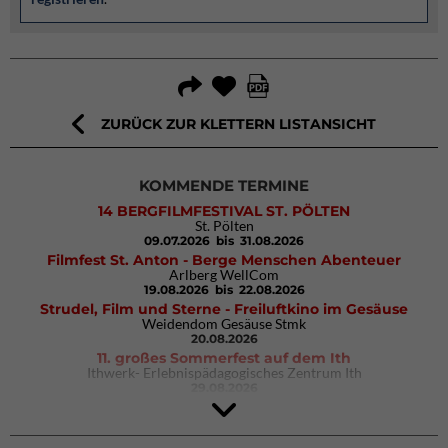
ZURÜCK ZUR KLETTERN LISTANSICHT
KOMMENDE TERMINE
14 BERGFILMFESTIVAL ST. PÖLTEN
St. Pölten
09.07.2026
bis 31.08.2026
Filmfest St. Anton - Berge Menschen Abenteuer
Arlberg WellCom
19.08.2026
bis 22.08.2026
Strudel, Film und Sterne - Freiluftkino im Gesäuse
Weidendom Gesäuse Stmk
20.08.2026
11. großes Sommerfest auf dem Ith
Ithwerk- Erlebnispädagogisches Zentrum Ith
29.08.2026
4Blocs KIDS 2026
DAV Kletter- & Boulderzentrum München Süd (Thalkirchen)
26.09.2026