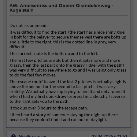
AW: Ameisenriss und Oberer Girandolenweg -
Kugelstein
Do not recommend.
It was difficult to find the start, (the start has a nice shiny glue
in bolt for the belayer to secure themselves) there are bolts up
and a little to the right, this is the dotted line in grey, very
difficult.
The correct route is the bolts up and to the left.
The first few pitches are ok, but then it gets more and more
grassy, then the last part onto the grassy ridge (with the path)
was very difficult to see where to go and I was using only grass
to do the fast few moves.
The 'escape route' to avoid the last 2 pitches is actually slightly
above the anchor for the second to last pitch. It was very
sketchy. We actually have up trying to find it and only found it
when I had my first quickdraw (espress) in, a sketchy Traverse
to the right gets you to the path.
It took us over 3 hours to the escape path.
I then heard a story of someone staying the night up there
because they couldn't find it and run out of daylight.
NoelFrostpaw
22.04.2025 - 21:51