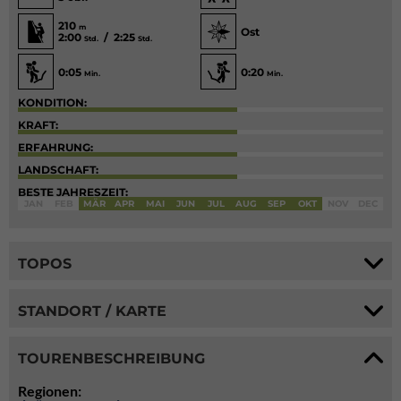
210
m
Ost
2:00
/ 2:25
Std.
Std.
0:05
0:20
Min.
Min.
KONDITION:
KRAFT:
ERFAHRUNG:
LANDSCHAFT:
BESTE JAHRESZEIT:
JAN
FEB
MÄR
APR
MAI
JUN
JUL
AUG
SEP
OKT
NOV
DEC
TOPOS
STANDORT / KARTE
TOURENBESCHREIBUNG
Regionen: