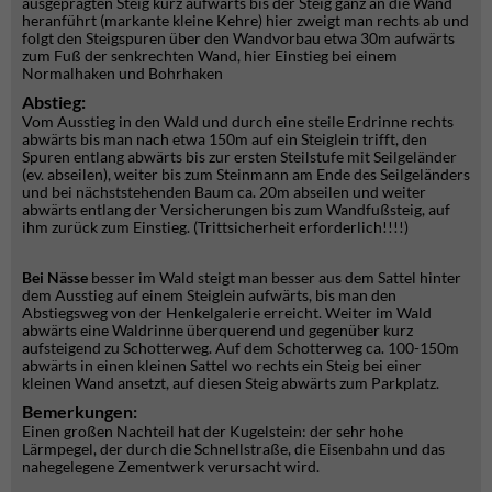
ausgeprägten Steig kurz aufwärts bis der Steig ganz an die Wand
heranführt (markante kleine Kehre) hier zweigt man rechts ab und
folgt den Steigspuren über den Wandvorbau etwa 30m aufwärts
zum Fuß der senkrechten Wand, hier Einstieg bei einem
Normalhaken und Bohrhaken
Abstieg:
Vom Ausstieg in den Wald und durch eine steile Erdrinne rechts
abwärts bis man nach etwa 150m auf ein Steiglein trifft, den
Spuren entlang abwärts bis zur ersten Steilstufe mit Seilgeländer
(ev. abseilen), weiter bis zum Steinmann am Ende des Seilgeländers
und bei nächststehenden Baum ca. 20m abseilen und weiter
abwärts entlang der Versicherungen bis zum Wandfußsteig, auf
ihm zurück zum Einstieg. (Trittsicherheit erforderlich!!!!)
Bei Nässe
besser im Wald steigt man besser aus dem Sattel hinter
dem Ausstieg auf einem Steiglein aufwärts, bis man den
Abstiegsweg von der Henkelgalerie erreicht. Weiter im Wald
abwärts eine Waldrinne überquerend und gegenüber kurz
aufsteigend zu Schotterweg. Auf dem Schotterweg ca. 100-150m
abwärts in einen kleinen Sattel wo rechts ein Steig bei einer
kleinen Wand ansetzt, auf diesen Steig abwärts zum Parkplatz.
Bemerkungen:
Einen großen Nachteil hat der Kugelstein: der sehr hohe
Lärmpegel, der durch die Schnellstraße, die Eisenbahn und das
nahegelegene Zementwerk verursacht wird.