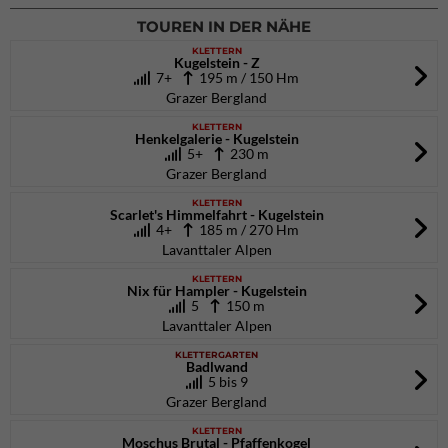
TOUREN IN DER NÄHE
KLETTERN
Kugelstein - Z
7+
195 m / 150 Hm
Grazer Bergland
KLETTERN
Henkelgalerie - Kugelstein
5+
230 m
Grazer Bergland
KLETTERN
Scarlet's Himmelfahrt - Kugelstein
4+
185 m / 270 Hm
Lavanttaler Alpen
KLETTERN
Nix für Hampler - Kugelstein
5
150 m
Lavanttaler Alpen
KLETTERGARTEN
Badlwand
5 bis 9
Grazer Bergland
KLETTERN
Moschus Brutal - Pfaffenkogel