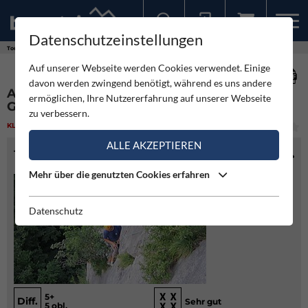
Datenschutzeinstellungen
Sollten Sie bereits ein Konto für unsere App haben, können Sie sich mit diesen Daten auch hier anmelden.
Touren
Klettern
Ameisenriss und Oberer Girandolenweg - Kugelstein
Auf unserer Webseite werden Cookies verwendet. Einige
davon werden zwingend benötigt, während es uns andere
AMEISENRISS UND OBERER
ermöglichen, Ihre Nutzererfahrung auf unserer Webseite
GIRANDOLENWEG - KUGELSTEIN
zu verbessern.
KLETTERN
(4)
MITTEL
ALLE AKZEPTIEREN
TOURENINFO
Mehr über die genutzten Cookies erfahren
Datenschutz
5+
Diff.
Sehr gut
5 obl.