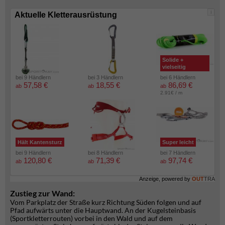
i
Aktuelle Kletterausrüstung
Solide +
vielseitig
bei 9 Händlern
bei 3 Händlern
bei 6 Händlern
57,58 €
18,55 €
86,69 €
ab
ab
ab
2.91€ / m
Hält Kantensturz
Super leicht
bei 9 Händlern
bei 8 Händlern
bei 7 Händlern
120,80 €
71,39 €
97,74 €
ab
ab
ab
Anzeige, powered by
OUT
TRA
Zustieg zur Wand:
Vom Parkplatz der Straße kurz Richtung Süden folgen und auf
Pfad aufwärts unter die Hauptwand. An der Kugelsteinbasis
(Sportkletterrouten) vorbei in den Wald und auf dem