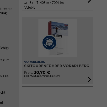
8+
405 m / 700 Hm
Velebit
t rechts
erung
üchig).
er zum
VORARLBERG
SKITOURENFÜHRER VORARLBERG
30,70 €
Preis:
n. Die
(inkl. MwSt. zzgl. Versandkosten*)
echt
nf