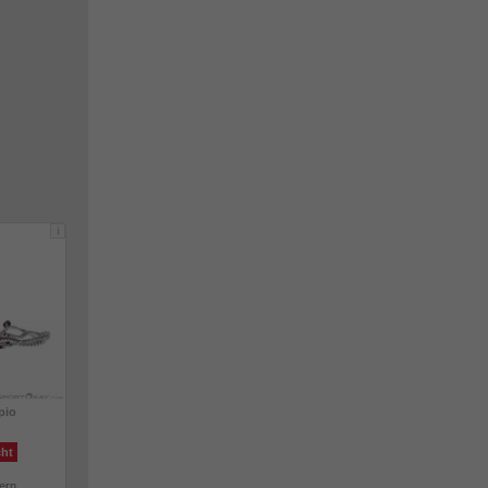
i
pio
cht
lern