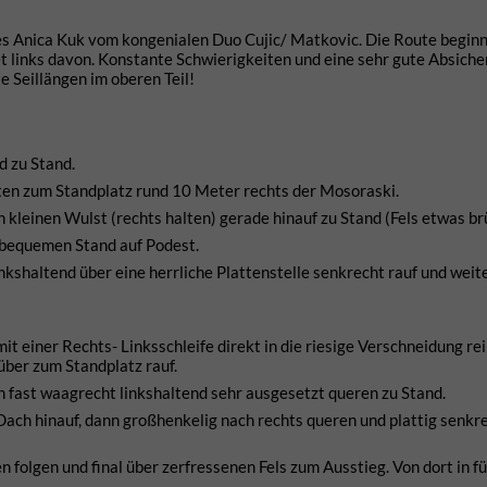
des Anica Kuk vom kongenialen Duo Cujic/ Matkovic. Die Route beginn
et links davon. Konstante Schwierigkeiten und eine sehr gute Absich
 Seillängen im oberen Teil!
d zu Stand.
tten zum Standplatz rund 10 Meter rechts der Mosoraski.
n kleinen Wulst (rechts halten) gerade hinauf zu Stand (Fels etwas br
u bequemen Stand auf Podest.
inkshaltend über eine herrliche Plattenstelle senkrecht rauf und weit
it einer Rechts- Linksschleife direkt in die riesige Verschneidung rei
ber zum Standplatz rauf.
nn fast waagrecht linkshaltend sehr ausgesetzt queren zu Stand.
ach hinauf, dann großhenkelig nach rechts queren und plattig senkr
folgen und final über zerfressenen Fels zum Ausstieg. Von dort in fü