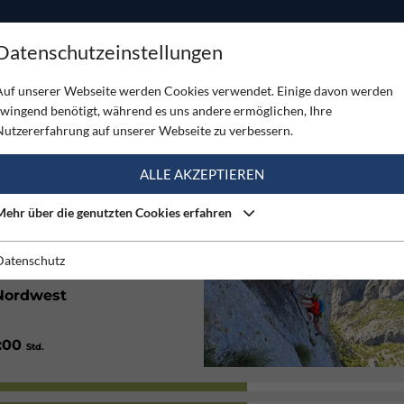
ODUKTE
TOUREN
SERVICE
SHOP
MAGAZINE
Datenschutzeinstellungen
- Paklenica
Auf unserer Webseite werden Cookies verwendet. Einige davon werden
zwingend benötigt, während es uns andere ermöglichen, Ihre
 PAKLENICA
Nutzererfahrung auf unserer Webseite zu verbessern.
(1)
ALLE AKZEPTIEREN
Mehr über die genutzten Cookies erfahren
Gut
Datenschutz
Nordwest
1:00
Std.