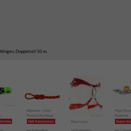
hlingen, Doppelseil 50 m.
Mammut - Core
Petzl Scor
a
Protect Dry Rope
Eashook
elseitig
Hält Kantensturz
Super lei
Petzl Luna
ern
bei 9 Händlern
bei 8 Händlern
bei 7 Händ