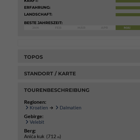
KRAFT:
ERFAHRUNG:
LANDSCHAFT:
BESTE JAHRESZEIT:
JAN
FEB
MÄR
APR
MAI
TOPOS
STANDORT / KARTE
TOURENBESCHREIBUNG
Regionen:
Kroatien
Dalmatien
Gebirge:
Velebit
Berg:
Anića kuk (712
)
m