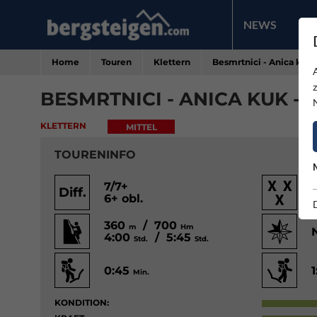
NEWS
PR
Home
Touren
Klettern
Besmrtnici - Anica kuk 
BESMRTNICI - ANICA KUK -
KLETTERN
MITTEL
TOURENINFO
7/7+
Diff.
6+ obl.
360
/ 700
m
Hm
4:00
/ 5:45
Std.
Std.
0:45
Min.
KONDITION: