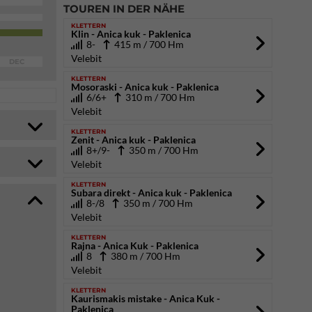
TOUREN IN DER NÄHE
KLETTERN
Klin - Anica kuk - Paklenica
8-
415 m / 700 Hm
Velebit
DEC
KLETTERN
Mosoraski - Anica kuk - Paklenica
6/6+
310 m / 700 Hm
Velebit
KLETTERN
Zenit - Anica kuk - Paklenica
8+/9-
350 m / 700 Hm
Velebit
KLETTERN
Subara direkt - Anica kuk - Paklenica
8-/8
350 m / 700 Hm
Velebit
KLETTERN
Rajna - Anica Kuk - Paklenica
8
380 m / 700 Hm
Velebit
KLETTERN
Kaurismakis mistake - Anica Kuk -
Paklenica