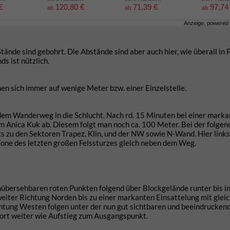
€
120,80 €
71,39 €
97,74
ab
ab
ab
Anzeige, powered
tände sind gebohrt. Die Abstände sind aber auch hier, wie überall in 
s ist nützlich.
en sich immer auf wenige Meter bzw. einer Einzelstelle.
dem Wanderweg in die Schlucht. Nach rd. 15 Minuten bei einer mark
m Anica Kuk ab. Diesem folgt man noch ca. 100 Meter. Bei der folgen
 zu den Sektoren Trapez, Klin, und der NW sowie N-Wand. Hier links
 Zone des letzten großen Felssturzes gleich neben dem Weg.
übersehbaren roten Punkten folgend über Blockgelände runter bis i
eiter Richtung Norden bis zu einer markanten Einsattelung mit gleic
htung Westen folgen unter der nun gut sichtbaren und beeindrucken
ort weiter wie Aufstieg zum Ausgangspunkt.