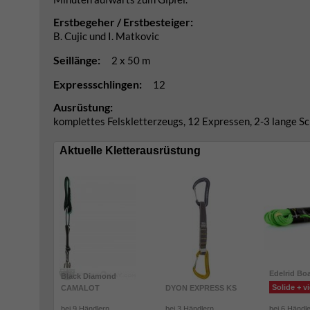
Erstbegeher / Erstbesteiger:
B. Cujic und I. Matkovic
Seillänge:
2 x 50 m
Expressschlingen:
12
Ausrüstung:
komplettes Felskletterzeugs, 12 Expressen, 2-3 lange Sc
Aktuelle Kletterausrüstung
Edelrid Bo
Black Diamond
Solide + vi
CAMALOT
DYON EXPRESS KS
bei 9 Händlern
bei 3 Händlern
bei 6 Händl