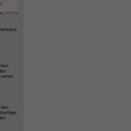
 €
 by
OUT
TRA
Paklenica
anten
den
 weiter.
n den
hzeitiger
den