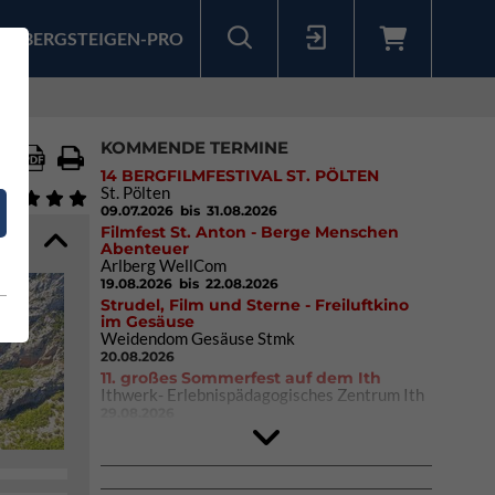
BERGSTEIGEN-PRO
Sollten Sie bereits ein Konto für unsere App haben, können Sie sich mit diesen Daten auch hier anmelden.
KOMMENDE TERMINE
14 BERGFILMFESTIVAL ST. PÖLTEN
St. Pölten
09.07.2026
bis 31.08.2026
Filmfest St. Anton - Berge Menschen
Abenteuer
Arlberg WellCom
19.08.2026
bis 22.08.2026
Strudel, Film und Sterne - Freiluftkino
im Gesäuse
Weidendom Gesäuse Stmk
20.08.2026
11. großes Sommerfest auf dem Ith
Ithwerk- Erlebnispädagogisches Zentrum Ith
29.08.2026
4Blocs KIDS 2026
DAV Kletter- & Boulderzentrum München
Süd (Thalkirchen)
26.09.2026