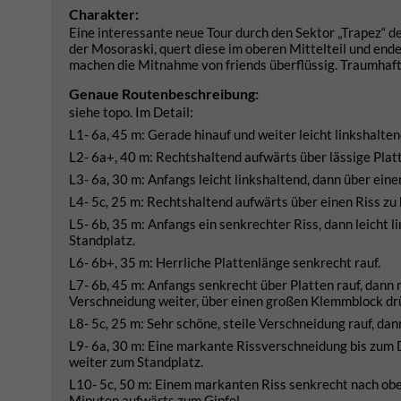
Charakter:
Eine interessante neue Tour durch den Sektor „Trapez“ 
der Mosoraski, quert diese im oberen Mittelteil und end
machen die Mitnahme von friends überflüssig. Traumhafte
Genaue Routenbeschreibung:
siehe topo. Im Detail:
L1- 6a, 45 m: Gerade hinauf und weiter leicht linkshalten
L2- 6a+, 40 m: Rechtshaltend aufwärts über lässige Pla
L3- 6a, 30 m: Anfangs leicht linkshaltend, dann über eine
L4- 5c, 25 m: Rechtshaltend aufwärts über einen Riss z
L5- 6b, 35 m: Anfangs ein senkrechter Riss, dann leicht l
Standplatz.
L6- 6b+, 35 m: Herrliche Plattenlänge senkrecht rauf.
L7- 6b, 45 m: Anfangs senkrecht über Platten rauf, dann m
Verschneidung weiter, über einen großen Klemmblock drü
L8- 5c, 25 m: Sehr schöne, steile Verschneidung rauf, da
L9- 6a, 30 m: Eine markante Rissverschneidung bis zum D
weiter zum Standplatz.
L10- 5c, 50 m: Einem markanten Riss senkrecht nach oben 
Minuten aufwärts zum Gipfel.