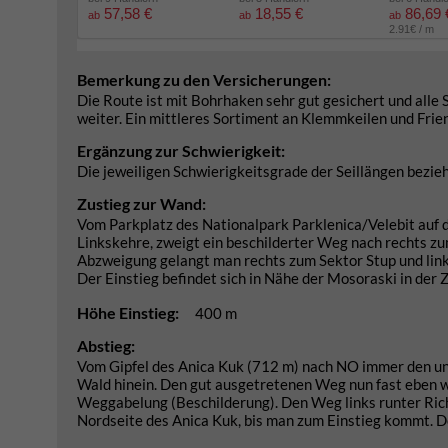
57,58 €
18,55 €
86,69 
ab
ab
ab
2.91€ / m
Bemerkung zu den Versicherungen:
Die Route ist mit Bohrhaken sehr gut gesichert und alle S
weiter. Ein mittleres Sortiment an Klemmkeilen und Friend
Ergänzung zur Schwierigkeit:
Die jeweiligen Schwierigkeitsgrade der Seillängen bezieh
Zustieg zur Wand:
Vom Parkplatz des Nationalpark Parklenica/Velebit auf 
Linkskehre, zweigt ein beschilderter Weg nach rechts zu
Abzweigung gelangt man rechts zum Sektor Stup und links
Der Einstieg befindet sich in Nähe der Mosoraski in der
Höhe Einstieg:
400 m
Abstieg:
Vom Gipfel des Anica Kuk (712 m) nach NO immer den un
Wald hinein. Den gut ausgetretenen Weg nun fast eben w
Weggabelung (Beschilderung). Den Weg links runter Ric
Nordseite des Anica Kuk, bis man zum Einstieg kommt. D