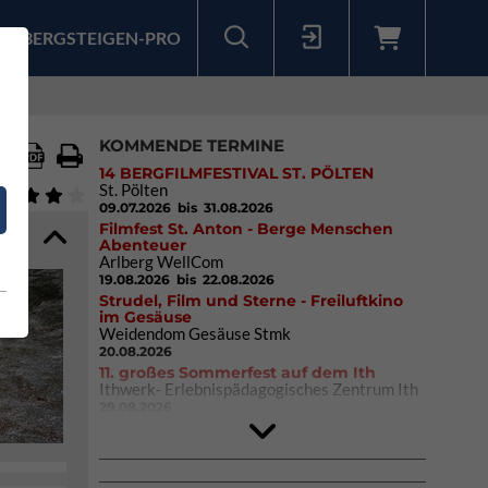
BERGSTEIGEN-PRO
Sollten Sie bereits ein Konto für unsere App haben, können Sie sich mit diesen Daten auch hier anmelden.
KOMMENDE TERMINE
14 BERGFILMFESTIVAL ST. PÖLTEN
St. Pölten
09.07.2026
bis 31.08.2026
Filmfest St. Anton - Berge Menschen
Abenteuer
Arlberg WellCom
19.08.2026
bis 22.08.2026
Strudel, Film und Sterne - Freiluftkino
im Gesäuse
Weidendom Gesäuse Stmk
20.08.2026
11. großes Sommerfest auf dem Ith
Ithwerk- Erlebnispädagogisches Zentrum Ith
29.08.2026
4Blocs KIDS 2026
DAV Kletter- & Boulderzentrum München
Süd (Thalkirchen)
26.09.2026