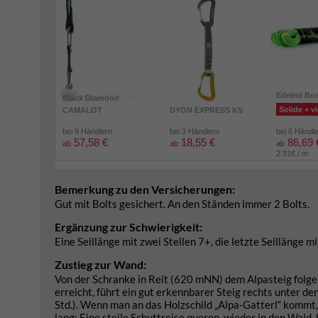
Edelrid Bo
Black Diamond
Solide + vi
CAMALOT
DYON EXPRESS KS
bei 9 Händlern
bei 3 Händlern
bei 6 Händl
57,58 €
18,55 €
86,69 
ab
ab
ab
2.91€ / m
Bemerkung zu den Versicherungen:
Gut mit Bolts gesichert. An den Ständen immer 2 Bolts.
Ergänzung zur Schwierigkeit:
Eine Seillänge mit zwei Stellen 7+, die letzte Seillänge m
Zustieg zur Wand:
Von der Schranke in Reit (620 mNN) dem Alpasteig folgen
erreicht, führt ein gut erkennbarer Steig rechts unter 
Std.). Wenn man an das Holzschild „Alpa-Gatterl“ komm
lang: Eine steile Schuttreise queren, wieder in den Wald,