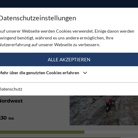
ODUKTE
TOUREN
SERVICE
SHOP
MAGAZINE
Datenschutzeinstellungen
and
Auf unserer Webseite werden Cookies verwendet. Einige davon werden
zwingend benötigt, während es uns andere ermöglichen, Ihre
ND
Nutzererfahrung auf unserer Webseite zu verbessern.
(3)
ALLE AKZEPTIEREN
Mehr über die genutzten Cookies erfahren
Gut
Datenschutz
Nordwest
1:30
Std.