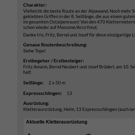
Charakter:
Vielleicht die beste Route an der Alpawand. Noch mehr
geklebten Griffen in der 8. Seillänge, die aus einem gu
im gesamten Ostalpenraum! Von den 470 Klettermetern sin
schon wieder auf Massone/Arco freut.
Danke Iris, Fritz, Bernd und Josef für diese einzigartige L
Genaue Routenbeschreibung:
Siehe Topo!
Erstbegeher / Erstbesteiger:
Fritz Amann, Bernd Neubert und Josef Brüderl, am 10. S
half.
Seillänge:
2 x 50 m
Expressschlingen:
13
Ausrüstung:
Kletteraursrüstung, Helm, 13 Expressschlingen (auch lang
Aktuelle Kletterausrüstung