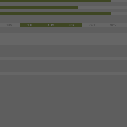
JUN
JUL
AUG
SEP
OKT
NOV