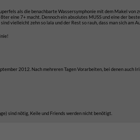
 Superfels als die benachbarte Wassersymphonie mit dem Makel von z
ten 8ter eine 7+ macht. Dennoch ein absolutes MUSS und eine der best
d vielleicht zehn so lala und der Rest so rauh, dass man sich am A
inie!
eptember 2012. Nach mehreren Tagen Vorarbeiten, bei denen auch Iri
e) sind nötig, Keile und Friends werden nicht benötigt.