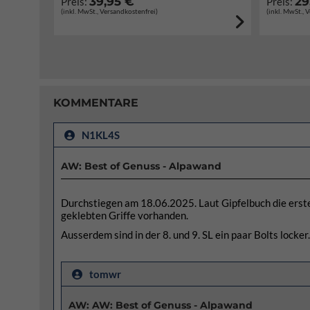
39,95 €
29
Preis:
Preis:
(inkl. MwSt., Versandkostenfrei)
(inkl. MwSt., 
KOMMENTARE
N1KL4S
AW: Best of Genuss - Alpawand
Durchstiegen am 18.06.2025. Laut Gipfelbuch die ersten 
geklebten Griffe vorhanden.
Ausserdem sind in der 8. und 9. SL ein paar Bolts locke
tomwr
AW: AW: Best of Genuss - Alpawand