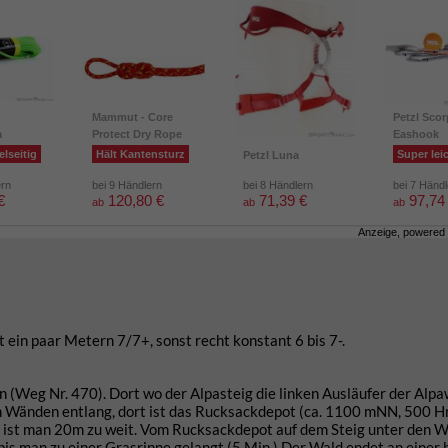
Mammut - Core
Petzl Scor
a
Protect Dry Rope
Eashook
elseitig
Hält Kantensturz
Super lei
Petzl Luna
ern
bei 9 Händlern
bei 8 Händlern
bei 7 Händ
€
120,80 €
71,39 €
97,74
ab
ab
ab
Anzeige, powered
it ein paar Metern 7/7+, sonst recht konstant 6 bis 7-.
 (Weg Nr. 470). Dort wo der Alpasteig die linken Ausläufer der Alpa
den Wänden entlang, dort ist das Rucksackdepot (ca. 1100 mNN, 500 
t, ist man 20m zu weit. Vom Rucksackdepot auf dem Steig unter den 
 bis man zu einer Grasrinne gelangt (5 Min.) Der Wald endet an einer 