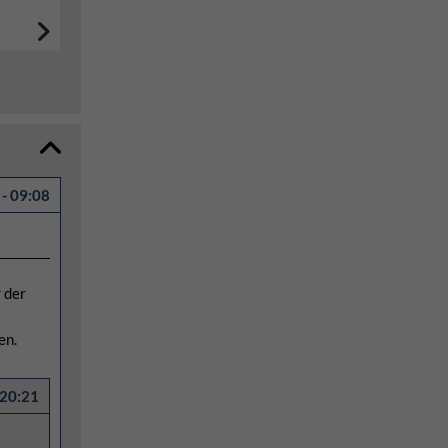
- 09:08
r der
hen.
 20:21