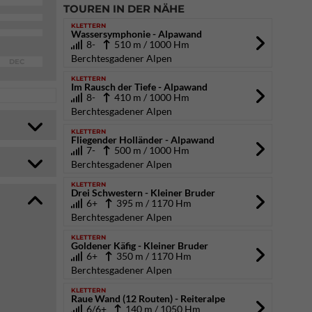
TOUREN IN DER NÄHE
KLETTERN
Wassersymphonie - Alpawand
8-
510 m / 1000 Hm
Berchtesgadener Alpen
DEC
KLETTERN
Im Rausch der Tiefe - Alpawand
8-
410 m / 1000 Hm
Berchtesgadener Alpen
KLETTERN
Fliegender Holländer - Alpawand
7-
500 m / 1000 Hm
Berchtesgadener Alpen
KLETTERN
Drei Schwestern - Kleiner Bruder
6+
395 m / 1170 Hm
Berchtesgadener Alpen
KLETTERN
Goldener Käfig - Kleiner Bruder
6+
350 m / 1170 Hm
Berchtesgadener Alpen
KLETTERN
Raue Wand (12 Routen) - Reiteralpe
6/6+
140 m / 1050 Hm