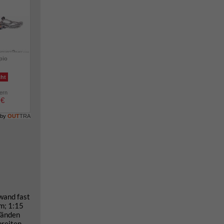
pio
cht
lern
 €
 by
OUT
TRA
wand fast
Hm; 1:15
Wänden
breiten