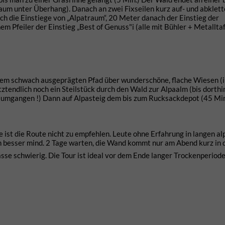
um unter Überhang). Danach an zwei Fixseilen kurz auf- und abklett
 die Einstiege von „Alpatraum“, 20 Meter danach der Einstieg der
Pfeiler der Einstieg „Best of Genuss"i (alle mit Bühler + Metalltaf
em schwach ausgeprägten Pfad über wunderschöne, flache Wiesen 
tztendlich noch ein Steilstück durch den Wald zur Alpaalm (bis dorthi
s umgangen !) Dann auf Alpasteig dem bis zum Rucksackdepot (45 Min
e ist die Route nicht zu empfehlen. Leute ohne Erfahrung in langen al
n besser mind. 2 Tage warten, die Wand kommt nur am Abend kurz in 
ässe schwierig. Die Tour ist ideal vor dem Ende langer Trockenperiod