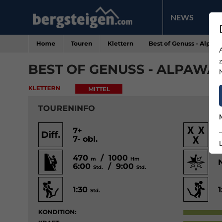
NEWS
PR
Home
Touren
Klettern
Best of Genuss - Alpaw
BEST OF GENUSS - ALPAWA
KLETTERN
MITTEL
TOURENINFO
7+
Diff.
7- obl.
470
/ 1000
m
Hm
6:00
/ 9:00
Std.
Std.
1:30
Std.
KONDITION: