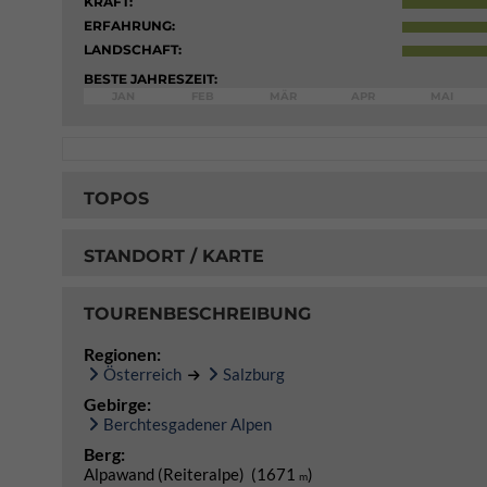
KRAFT:
ERFAHRUNG:
LANDSCHAFT:
BESTE JAHRESZEIT:
JAN
FEB
MÄR
APR
MAI
TOPOS
STANDORT / KARTE
TOURENBESCHREIBUNG
Regionen:
Österreich
Salzburg
Gebirge:
Berchtesgadener Alpen
Berg:
Alpawand (Reiteralpe) (1671
)
m