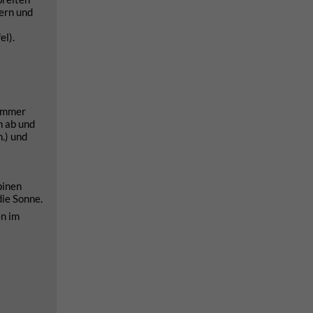
ern und
el).
(immer
n ab und
.) und
pinen
die Sonne.
en im