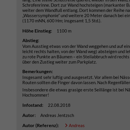
Schrofenrinne. Dort zur Wand hochsteigen (markanter Ba
weiter dem Wandfuß entlang. Dort kommen der Reihe nach
„Wassersymphonie“ und weitere 20 Meter danach bei einem 
(1170 mNN, 600 Hm; insgesamt 1,5 Std.).
Höhe Einstieg:
1100 m
Abstieg:
Vom Ausstieg etwas von der Wand weggehen und auf ein
leicht rechts halten, von der Wand weg) absteigen und le
zu rote Punkte an Bäumen – ein Steilabbruch wird recht
über den Zustieg weiter zum Parkplatz.
Bemerkungen:
Insgesamt sehr luftig und ausgesetzt. Vor allem bei Näss
Routen sollten die Finger davon lassen. Nach Regenfälle
Insbesondere die etwas grasige erste Seillänge ist bei N
Hochsommer!
Infostand:
22.08.2018
Autor:
Andreas Jentzsch
Autor (Referenz):
Andreas