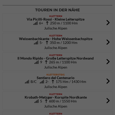
TOUREN IN DER NÄHE
KLETTERN
Via Picilli-Rossi - Kleine Leiterspitze
6+
250 m / 1100 Hm
Julische Alpen
KLETTERN
Weissenbachkante - Hohe Weissenbachspitze
5-
350 m / 1200 Hm
Julische Alpen
KLETTERN
Il Mondo Ripido - Große Leiterspitze Nordwand
9
265 m / 1100 Hm
Julische Alpen
KLETTERSTEIG
Sentiero del Centenario
B/C
2-
175 Hm / 1430 Hm
Julische Alpen
KLETTERN
Krobath-Metzger- Korspite Nordkante
5
600 m / 1550 Hm
Julische Alpen
KLETTERN