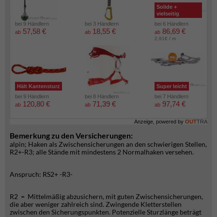
Solide +
vielseitig
bei 9 Händlern
bei 3 Händlern
bei 6 Händlern
57,58 €
18,55 €
86,69 €
ab
ab
ab
2.91€ / m
Hält Kantensturz
Super leicht
bei 9 Händlern
bei 8 Händlern
bei 7 Händlern
120,80 €
71,39 €
97,74 €
ab
ab
ab
Anzeige, powered by
OUT
TRA
Bemerkung zu den Versicherungen:
alpin; Haken als Zwischensicherungen an den schwierigen Stellen,
R2+-R3; alle Stände mit mindestens 2 Normalhaken versehen.
Anspruch: RS2+ -R3-
R2 = Mittelmäßig abzusichern, mit guten Zwischensicherungen,
die aber weniger zahlreich sind. Zwingende Kletterstellen
zwischen den Sicherungspunkten. Potenzielle Sturzlänge beträgt