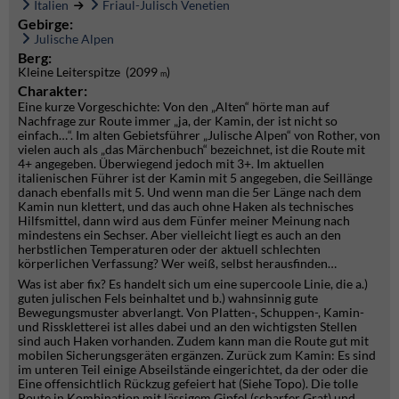
Italien
Friaul-Julisch Venetien
Gebirge:
Julische Alpen
Berg:
Kleine Leiterspitze (2099
)
m
Charakter:
Eine kurze Vorgeschichte:
Von den „Alten“ hörte man auf
Nachfrage zur Route immer „ja, der Kamin, der ist nicht so
einfach…“. Im alten Gebietsführer „Julische Alpen“ von Rother, von
vielen auch als „das Märchenbuch“ bezeichnet, ist die Route mit
4+ angegeben. Überwiegend jedoch mit 3+. Im aktuellen
italienischen Führer ist der Kamin mit 5 angegeben, die Seillänge
danach ebenfalls mit 5. Und wenn man die 5er Länge nach dem
Kamin nun klettert, und das auch ohne Haken als technisches
Hilfsmittel, dann wird aus dem Fünfer meiner Meinung nach
mindestens ein Sechser. Aber vielleicht liegt es auch an den
herbstlichen Temperaturen oder der aktuell schlechten
körperlichen Verfassung? Wer weiß, selbst herausfinden…
Was ist aber fix? Es handelt sich um eine supercoole Linie, die a.)
guten julischen Fels beinhaltet und b.) wahnsinnig gute
Bewegungsmuster abverlangt. Von Platten-, Schuppen-, Kamin-
und Risskletterei ist alles dabei und an den wichtigsten Stellen
sind auch Haken vorhanden. Zudem kann man die Route gut mit
mobilen Sicherungsgeräten ergänzen. Zurück zum Kamin: Es sind
im unteren Teil einige Abseilstände eingerichtet, da der oder die
Eine offensichtlich Rückzug gefeiert hat (Siehe Topo). Die tolle
Route in Kombination mit lässigem Gipfel (scharfer Grat) und