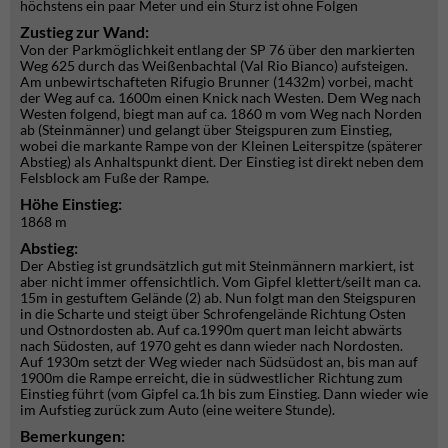
höchstens ein paar Meter und ein Sturz ist ohne Folgen
Zustieg zur Wand:
Von der Parkmöglichkeit entlang der SP 76 über den markierten
Weg 625 durch das Weißenbachtal (Val Rio Bianco) aufsteigen.
Am unbewirtschafteten Rifugio Brunner (1432m) vorbei, macht
der Weg auf ca. 1600m einen Knick nach Westen. Dem Weg nach
Westen folgend, biegt man auf ca. 1860 m vom Weg nach Norden
ab (Steinmänner) und gelangt über Steigspuren zum Einstieg,
wobei die markante Rampe von der Kleinen Leiterspitze (späterer
Abstieg) als Anhaltspunkt dient. Der Einstieg ist direkt neben dem
Felsblock am Fuße der Rampe.
Höhe Einstieg:
1868 m
Abstieg:
Der Abstieg ist grundsätzlich gut mit Steinmännern markiert, ist
aber nicht immer offensichtlich. Vom Gipfel klettert/seilt man ca.
15m in gestuftem Gelände (2) ab. Nun folgt man den Steigspuren
in die Scharte und steigt über Schrofengelände Richtung Osten
und Ostnordosten ab. Auf ca.1990m quert man leicht abwärts
nach Südosten, auf 1970 geht es dann wieder nach Nordosten.
Auf 1930m setzt der Weg wieder nach Südsüdost an, bis man auf
1900m die Rampe erreicht, die in südwestlicher Richtung zum
Einstieg führt (vom Gipfel ca.1h bis zum Einstieg. Dann wieder wie
im Aufstieg zurück zum Auto (eine weitere Stunde).
Bemerkungen: