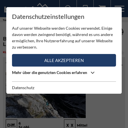
Datenschutzeinstellungen
Sollten Sie bereits ein Konto für unsere App haben, können Sie sich mit diesen Daten auch hier anmelden.
Touren
Klettern
Bulfoni-D´Eredità - Kleine Leiterspitze/Cima Piccola della Scala
Auf unserer Webseite werden Cookies verwendet. Einige
davon werden zwingend benötigt, während es uns andere
BULFONI-D´EREDITÀ - KLEINE
ermöglichen, Ihre Nutzererfahrung auf unserer Webseite
LEITERSPITZE/CIMA PICCOLA DELLA SCALA
zu verbessern.
KLETTERN
(1)
MITTEL
ALLE AKZEPTIEREN
TOURENINFO
Mehr über die genutzten Cookies erfahren
Datenschutz
6
Diff.
Mittel
5+ obl.