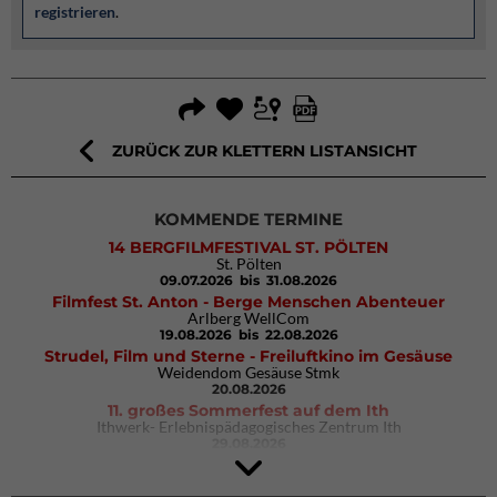
registrieren
.
ZURÜCK ZUR KLETTERN LISTANSICHT
KOMMENDE TERMINE
14 BERGFILMFESTIVAL ST. PÖLTEN
St. Pölten
09.07.2026
bis 31.08.2026
Filmfest St. Anton - Berge Menschen Abenteuer
Arlberg WellCom
19.08.2026
bis 22.08.2026
Strudel, Film und Sterne - Freiluftkino im Gesäuse
Weidendom Gesäuse Stmk
20.08.2026
11. großes Sommerfest auf dem Ith
Ithwerk- Erlebnispädagogisches Zentrum Ith
29.08.2026
4Blocs KIDS 2026
DAV Kletter- & Boulderzentrum München Süd (Thalkirchen)
26.09.2026