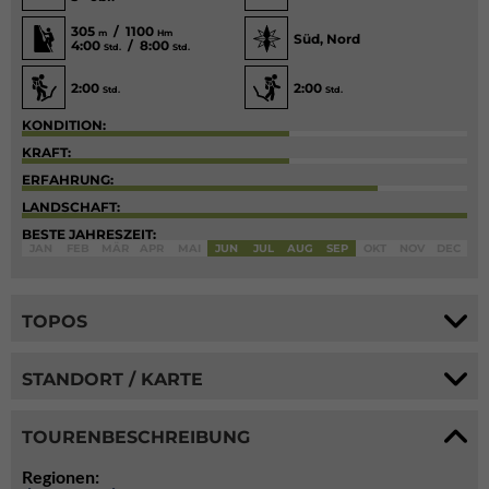
305
/ 1100
m
Hm
Süd, Nord
4:00
/ 8:00
Std.
Std.
2:00
2:00
Std.
Std.
KONDITION:
KRAFT:
ERFAHRUNG:
LANDSCHAFT:
BESTE JAHRESZEIT:
JAN
FEB
MÄR
APR
MAI
JUN
JUL
AUG
SEP
OKT
NOV
DEC
TOPOS
STANDORT / KARTE
TOURENBESCHREIBUNG
Regionen: