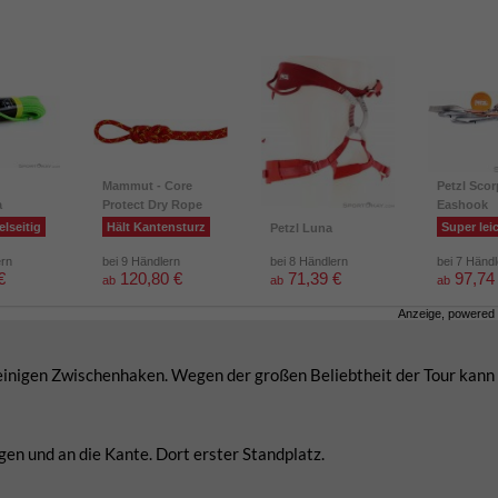
Mammut - Core
Petzl Scor
a
Protect Dry Rope
Eashook
elseitig
Hält Kantensturz
Super lei
Petzl Luna
ern
bei 9 Händlern
bei 8 Händlern
bei 7 Händ
€
120,80 €
71,39 €
97,74
ab
ab
ab
Anzeige, powered
 einigen Zwischenhaken. Wegen der großen Beliebtheit der Tour kann 
en und an die Kante. Dort erster Standplatz.