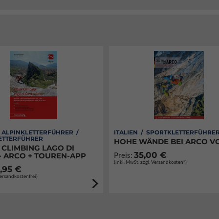
/ ALPINKLETTERFÜHRER /
ITALIEN / SPORTKLETTERFÜHRE
ETTERFÜHRER
HOHE WÄNDE BEI ARCO VO
 CLIMBING LAGO DI
35,00 €
Preis:
· ARCO + TOUREN-APP
(inkl. MwSt. zzgl. Versandkosten*)
,95 €
Versandkostenfrei)