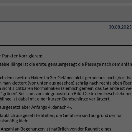
30.08.2023 
r Punkten korrigieren:
selseillänge ist die erste, genauergesagt die Passage nach dem anfä
nach dem zweiten Haken im 3er Gelände nicht geradeaus hoch (dort ist
rn man klettert (von unten aus gesehen) schräg nach rechts oben über
 nicht sichtbaren Normalhaken (ziemlich gemein, das Gelände ist we
s "grünen" Seils am von mir geposteten Bild. Die in dem beschriebene
inge ist dabei mit einer kurzen Bandschlinge verlängert.
 ausgesetzt aber Anfangs 4, danach 4-.
laublich ausgesetzte Stellen, die Gefahren sind aufgrund der für
nismäßig klein.
Anzahl an Begehungen ist natürlich von der Rauheit eines