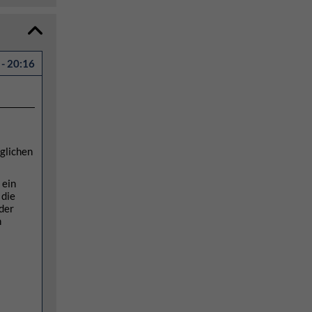
- 20:16
nglichen
 ein
 die
der
n