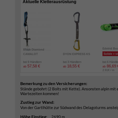
Aktuelle Kletterausrüstung
Edelrid Bo
Black Diamond
Solide + vi
CAMALOT
DYON EXPRESS KS
bei 9 Händlern
bei 3 Händlern
bei 6 Händl
57,58 €
18,55 €
86,69 
ab
ab
ab
2.91€ / m
Bemerkung zu den Versicherungen:
Stände gebohrt (2 Bolts mit Kette). Ansonsten alpin mit
Wartezeiten kommen!
Zustieg zur Wand:
Von der Gartlhütte zur Südwand des Delagoturms ansteig
Höhe Einstieg:
2690 m