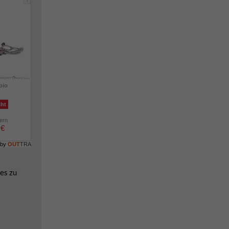
i
pio
cht
lern
 €
 by
OUT
TRA
es zu