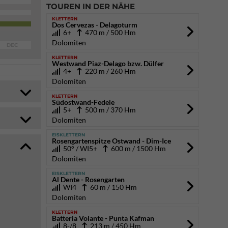
TOUREN IN DER NÄHE
KLETTERN
Dos Cervezas - Delagoturm
6+
470 m / 500 Hm
Dolomiten
DEC
KLETTERN
Westwand Piaz-Delago bzw. Dülfer
4+
220 m / 260 Hm
Dolomiten
KLETTERN
Südostwand-Fedele
5+
500 m / 370 Hm
Dolomiten
EISKLETTERN
Rosengartenspitze Ostwand - Dim-Ice
50° / WI5+
600 m / 1500 Hm
Dolomiten
EISKLETTERN
Al Dente - Rosengarten
WI4
60 m / 150 Hm
Dolomiten
KLETTERN
Batteria Volante - Punta Kafman
8-/8
213 m / 450 Hm