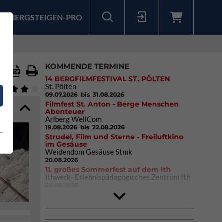
BERGSTEIGEN-PRO
Sollten Sie bereits ein Konto für unsere App haben, können Sie sich mit diesen Daten auch hier anmelden.
KOMMENDE TERMINE
14 BERGFILMFESTIVAL ST. PÖLTEN
St. Pölten
09.07.2026
bis 31.08.2026
Filmfest St. Anton - Berge Menschen
Abenteuer
Arlberg WellCom
19.08.2026
bis 22.08.2026
Strudel, Film und Sterne - Freiluftkino
im Gesäuse
Weidendom Gesäuse Stmk
20.08.2026
11. großes Sommerfest auf dem Ith
Ithwerk- Erlebnispädagogisches Zentrum Ith
29.08.2026
Rock Master Arco
Arco (IT)
02.10.2026
bis 04.10.2026