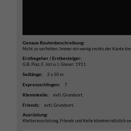
Genaue Routenbeschreibung:
Nicht zu verfehlen. Immer ein wenig rechts der Kante kle
Erstbegeher / Erstbesteiger:
G.B. Piaz, F. Jori u. I. Glaser; 1911
Seillänge:
2 x 50 m
Expressschlingen:
7
Klemmkeile:
evtl. Grundsort.
Friends:
evtl. Grundsort.
Ausrüstung:
Kletterausrüstung, Friends und Keile könnten nützlich se