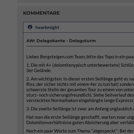
KOMMENTARE
twarkmight
AW: Delagokante - Delagoturm
Liebes Bergsteigen.com Team, bitte das Topo in ein paa
1. Die mit 4+ (dolomitenypisch unterbewertete) Schlüs
3er Gelände.
2. Am wichtigsten: In dieser ersten Seillänge geht es 
Riss, der sicher nichts mit einem 4er zu tun hat) sonde
schwerste Stelle der gesamten Tour zu einem von unten
sturz- noch sicherungsfreundlich). Siehe Seilverlauf de
versteckten Normalhaken eingehängte lange Expresschl
3. Die zweite Seillänge ist zwar am Anfang unglaublich
Hat man die erste Seillänge geschafft, warten zwar ung
Dolomitenverhältnisse guten Absicherung aber verhält
Noch ein paar Worte zum Thema "abgespeckt": Bei der 