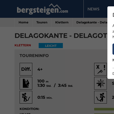
NEWS
PR
Home
Touren
Klettern
Delagokante - Delagot
DELAGOKANTE - DELAGOT
KLETTERN
LEICHT
TOURENINFO
Diff.
4+
100
m
1:30
/ 3:45
Std.
Std.
0:15
Min.
KONDITION: