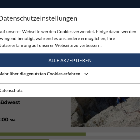
ODUKTE
TOUREN
SERVICE
SHOP
MAGAZINE
Datenschutzeinstellungen
urm
Auf unserer Webseite werden Cookies verwendet. Einige davon werden
zwingend benötigt, während es uns andere ermöglichen, Ihre
URM
Nutzererfahrung auf unserer Webseite zu verbessern.
(5)
ALLE AKZEPTIEREN
Mehr über die genutzten Cookies erfahren
Alpin
Datenschutz
Südwest
2:00
Std.