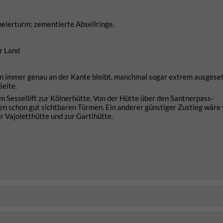
belerturm; zementierte Abseilringe.
r Land
man immer genau an der Kante bleibt, manchmal sogar extrem ausgeset
eite.
m Sessellift zur Kölnerhütte. Von der Hütte über den Santnerpass-
den schon gut sichtbaren Türmen. Ein anderer günstiger Zustieg wäre
r Vajoletthütte und zur Gartlhütte.