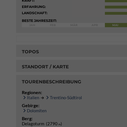
KRAFT:
ERFAHRUNG:
LANDSCHAFT:
BESTE JAHRESZEIT:
JAN
FEB
MÄR
APR
MAI
TOPOS
STANDORT / KARTE
TOURENBESCHREIBUNG
Regionen:
Italien
Trentino-Südtirol
Gebirge:
Dolomiten
Berg:
Delagoturm (2790
)
m