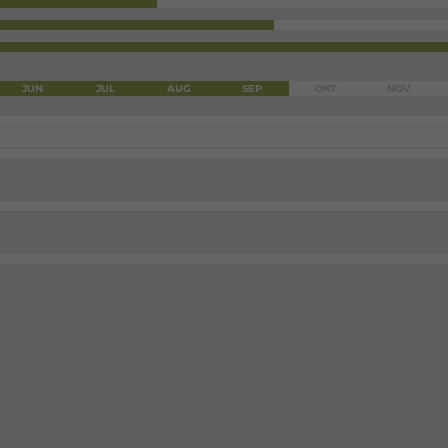
JUN
JUL
AUG
SEP
OKT
NOV