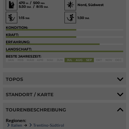
470
/ 500
m
Hm
Nord, Südwest
5:30
/ 8:15
Std.
Std.
1:15
1:30
Std.
Std.
KONDITION:
KRAFT:
ERFAHRUNG:
LANDSCHAFT:
BESTE JAHRESZEIT:
JAN
FEB
MÄR
APR
MAI
JUN
JUL
AUG
SEP
OKT
NOV
DEC
TOPOS
STANDORT / KARTE
TOURENBESCHREIBUNG
Regionen:
Italien
Trentino-Südtirol