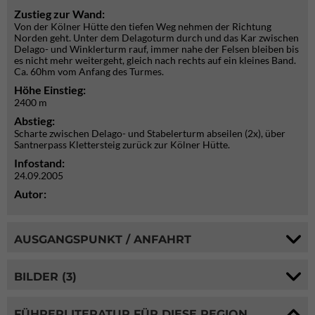
Zustieg zur Wand:
Von der Kölner Hütte den tiefen Weg nehmen der Richtung
Norden geht. Unter dem Delagoturm durch und das Kar zwischen
Delago- und Winklerturm rauf, immer nahe der Felsen bleiben bis
es nicht mehr weitergeht, gleich nach rechts auf ein kleines Band.
Ca. 60hm vom Anfang des Turmes.
Höhe Einstieg:
2400 m
Abstieg:
Scharte zwischen Delago- und Stabelerturm abseilen (2x), über
Santnerpass Klettersteig zurück zur Kölner Hütte.
Infostand:
24.09.2005
Autor:
AUSGANGSPUNKT / ANFAHRT
BILDER (3)
FÜHRERLITERATUR FÜR DIESE REGION