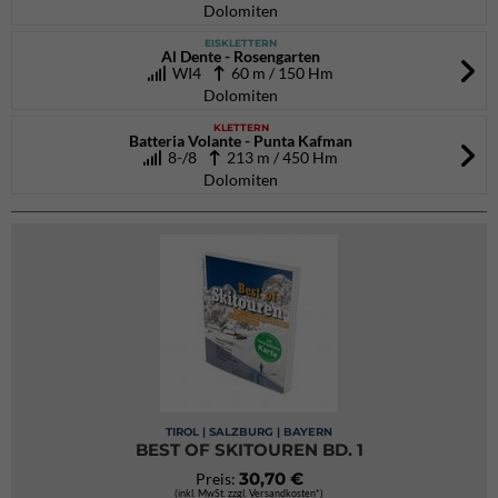
Dolomiten
EISKLETTERN
Al Dente - Rosengarten
WI4
60 m / 150 Hm
Dolomiten
KLETTERN
Batteria Volante - Punta Kafman
8-/8
213 m / 450 Hm
Dolomiten
TIROL | SALZBURG | BAYERN
BEST OF SKITOUREN BD. 1
30,70 €
Preis:
(inkl. MwSt. zzgl. Versandkosten*)