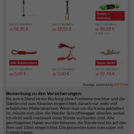
Solide +
vielseitig
bei 10 Händlern
bei 2 Händlern
bei 7 Händlern
56,95 €
18,55 €
86,69 €
ab
ab
ab
2.91€ / m
Hält Kantensturz
Super leicht
bei 10 Händlern
bei 10 Händlern
bei 10 Händlern
0,00 €
0,00 €
97,74 €
ab
ab
ab
Anzeige, powered by
OUT
TRA
Bemerkung zu den Versicherungen:
Bis zum 6.Stand ist ein Rückzug ohne Probleme machbar und die
Stände sind zum Abseilen eingerichtet, danach nur mehr mit
erheblichen Materialverlust. Wenn man um die Kante geklettert
ist, müsste man über die Wenter-Schroffenegger abseilen, wobei
ich nicht weiß inwieweit diese Stände vorhanden sind. Alle
geschlagenen Haken wurden belassen, die Stände sind bis auf den
8ten und 10ten eingerichtet. Die genannten kann man super mit
Friends bauen.