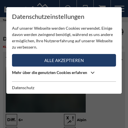
Datenschutzeinstellungen
Sollten Sie bereits ein Konto für unsere App haben, können Sie sich mit diesen Daten auch hier anmelden.
Touren
Klettern
Dos Cervezas - Delagoturm
Auf unserer Webseite werden Cookies verwendet. Einige
davon werden zwingend benötigt, während es uns andere
DOS CERVEZAS - DELAGOTURM
ermöglichen, Ihre Nutzererfahrung auf unserer Webseite
zu verbessern.
KLETTERN
(1)
MITTEL
TOURENINFO
ALLE AKZEPTIEREN
Mehr über die genutzten Cookies erfahren
Datenschutz
Diff.
6+
Alpin