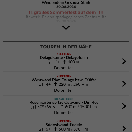
Weidendom Gesäuse Stmk
20.08.2026
11. großes Sommerfest auf dem Ith
Ithwerk- Erlebnispädagogisches Zentrum Ith
29.08.2026
4Blocs KIDS 2026
DAV Kletter- & Boulderzentrum München Süd (Thalkirchen)
26.09.2026
TOUREN IN DER NÄHE
KLETTERN
Delagokante - Delagoturm
4+
100 m
Dolomiten
KLETTERN
Westwand Piaz-Delago bzw. Dülfer
4+
220 m / 260 Hm
Dolomiten
EISKLETTERN
Rosengartenspitze Ostwand - Dim-Ice
50° / WI5+
600 m / 1500 Hm
Dolomiten
KLETTERN
Südostwand-Fedele
5+
500 m / 370 Hm