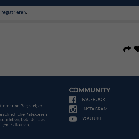
r
registrieren
.
COMMUNITY
FACEBOOK
tterer und Bergsteiger.
INSTAGRAM
terschiedliche Kategorien
YOUTUBE
eschrieben, bebildert, es
igen, Skitouren,