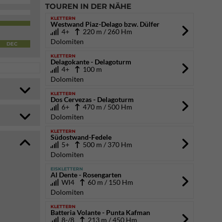
TOUREN IN DER NÄHE
KLETTERN
Westwand Piaz-Delago bzw. Dülfer
4+
220 m / 260 Hm
Dolomiten
DEC
KLETTERN
Delagokante - Delagoturm
4+
100 m
Dolomiten
KLETTERN
Dos Cervezas - Delagoturm
6+
470 m / 500 Hm
Dolomiten
KLETTERN
Südostwand-Fedele
5+
500 m / 370 Hm
Dolomiten
EISKLETTERN
Al Dente - Rosengarten
WI4
60 m / 150 Hm
Dolomiten
KLETTERN
Batteria Volante - Punta Kafman
8-/8
213 m / 450 Hm