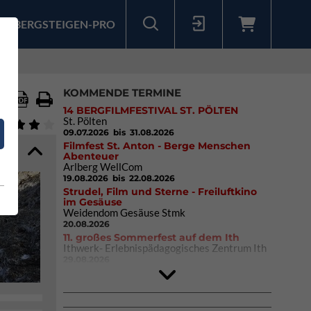
BERGSTEIGEN-PRO
Sollten Sie bereits ein Konto für unsere App haben, können Sie sich mit diesen Daten auch hier anmelden.
KOMMENDE TERMINE
14 BERGFILMFESTIVAL ST. PÖLTEN
St. Pölten
09.07.2026
bis 31.08.2026
Filmfest St. Anton - Berge Menschen
Abenteuer
Arlberg WellCom
19.08.2026
bis 22.08.2026
Strudel, Film und Sterne - Freiluftkino
im Gesäuse
Weidendom Gesäuse Stmk
20.08.2026
11. großes Sommerfest auf dem Ith
Ithwerk- Erlebnispädagogisches Zentrum Ith
29.08.2026
4Blocs KIDS 2026
DAV Kletter- & Boulderzentrum München
Süd (Thalkirchen)
26.09.2026