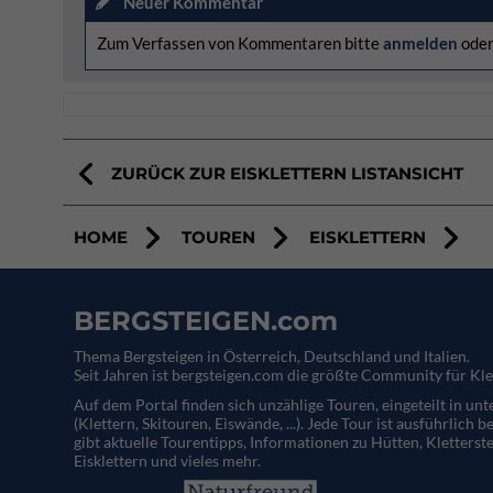
Neuer Kommentar
Zum Verfassen von Kommentaren bitte
anmelden
ode
ZURÜCK ZUR EISKLETTERN LISTANSICHT
HOME
TOUREN
EISKLETTERN
BERGSTEIGEN.com
Thema Bergsteigen in Österreich, Deutschland und Italien.
Seit Jahren ist bergsteigen.com die größte Community für Kle
Auf dem Portal finden sich unzählige Touren, eingeteilt in un
(Klettern, Skitouren, Eiswände, ...). Jede Tour ist ausführlich b
gibt aktuelle Tourentipps, Informationen zu Hütten, Kletterste
Eisklettern und vieles mehr.