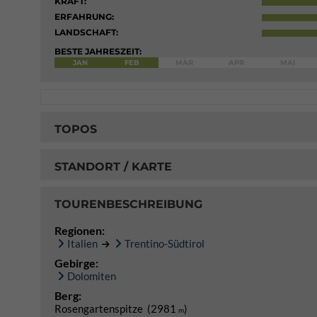
KRAFT:
ERFAHRUNG:
LANDSCHAFT:
BESTE JAHRESZEIT:
JAN
FEB
MÄR
APR
MAI
TOPOS
STANDORT / KARTE
TOURENBESCHREIBUNG
Regionen:
Italien
Trentino-Südtirol
Gebirge:
Dolomiten
Berg:
Rosengartenspitze (2981
)
m