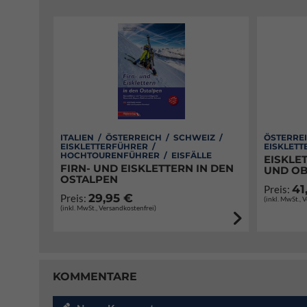
ITALIEN / ÖSTERREICH / SCHWEIZ /
ÖSTERREI
EISKLETTERFÜHRER /
EISKLETT
HOCHTOURENFÜHRER / EISFÄLLE
EISKLE
FIRN- UND EISKLETTERN IN DEN
UND O
OSTALPEN
41
Preis:
29,95 €
Preis:
(inkl. MwSt., 
(inkl. MwSt., Versandkostenfrei)
KOMMENTARE