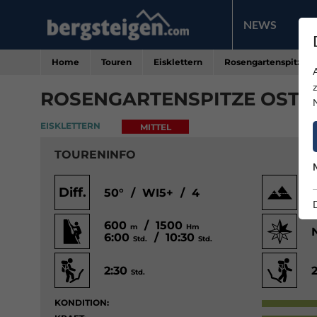
NEWS
PR
Home
Touren
Eisklettern
Rosengartenspitze O
ROSENGARTENSPITZE OSTWA
EISKLETTERN
MITTEL
TOURENINFO
Diff.
50° / WI5+ / 4
600
/ 1500
m
Hm
6:00
/ 10:30
Std.
Std.
2:30
Std.
KONDITION: