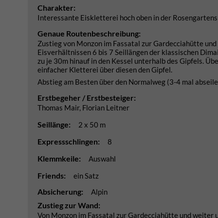
Charakter:
Interessante Eiskletterei hoch oben in der Rosengarten
Genaue Routenbeschreibung:
Zustieg von Monzon im Fassatal zur Gardecciahütte und 
Eisverhältnissen 6 bis 7 Seillängen der klassischen Dimai
zu je 30m hinauf in den Kessel unterhalb des Gipfels. Üb
einfacher Kletterei über diesen den Gipfel.
Abstieg am Besten über den Normalweg (3-4 mal abseile
Erstbegeher / Erstbesteiger:
Thomas Mair, Florian Leitner
Seillänge:
2 x 50 m
Expressschlingen:
8
Klemmkeile:
Auswahl
Friends:
ein Satz
Absicherung:
Alpin
Zustieg zur Wand:
Von Monzon im Fassatal zur Gardecciahütte und weiter 