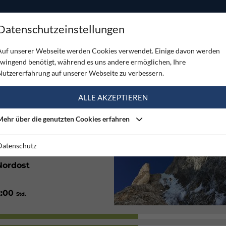
ODUKTE
TOUREN
SERVICE
SHOP
MAGAZINE
Datenschutzeinstellungen
stwand - Dim-Ice
Auf unserer Webseite werden Cookies verwendet. Einige davon werden
zwingend benötigt, während es uns andere ermöglichen, Ihre
ND - DIM-ICE
Nutzererfahrung auf unserer Webseite zu verbessern.
(1)
ALLE AKZEPTIEREN
Mehr über die genutzten Cookies erfahren
2400
m
Datenschutz
Nordost
2:00
Std.