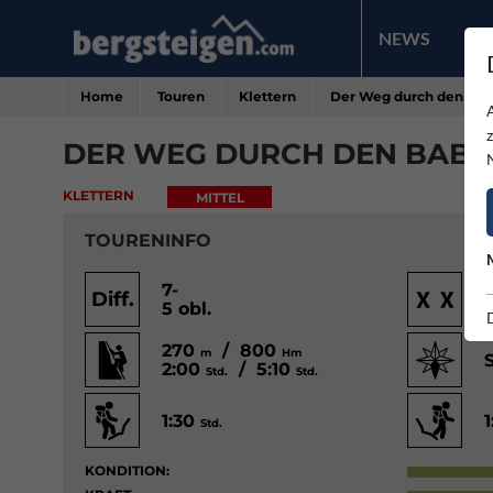
NEWS
PR
Home
Touren
Klettern
Der Weg durch den Bab
DER WEG DURCH DEN BABY
KLETTERN
MITTEL
TOURENINFO
7-
Diff.
5 obl.
270
/ 800
m
Hm
2:00
/ 5:10
Std.
Std.
1:30
Std.
KONDITION: