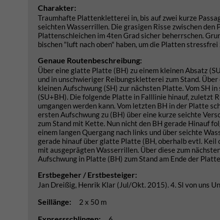
Charakter:
Traumhafte Plattenkletterei in, bis auf zwei kurze Pass
seichten Wasserrillen. Die grasigen Risse zwischen den P
Plattenschleichen im 4ten Grad sicher beherrschen. Grund
bischen "luft nach oben" haben, um die Platten stressfrei 
Genaue Routenbeschreibung:
Über eine glatte Platte (BH) zu einem kleinen Absatz (SU
und in unschwieriger Reibungskletterei zum Stand. Über
kleinen Aufschwung (SH) zur nächsten Platte. Vom SH in
(SU+BH). Die folgende Platte in Falllinie hinauf, zuletzt
umgangen werden kann. Vom letzten BH in der Platte scha
ersten Aufschwung zu (BH) über eine kurze seichte Versch
zum Stand mit Kette. Nun nicht den BH gerade Hinauf fo
einem langen Quergang nach links und über seichte Wass
gerade hinauf über glatte Platte (BH, oberhalb evtl. Kei
mit ausgeprägten Wasserrillen. Über diese zum nächsten
Aufschwung in Platte (BH) zum Stand am Ende der Platte 
Erstbegeher / Erstbesteiger:
Jan Dreißig, Henrik Klar (Jul/Okt. 2015). 4. Sl von uns 
Seillänge:
2 x 50 m
Expressschlingen:
6