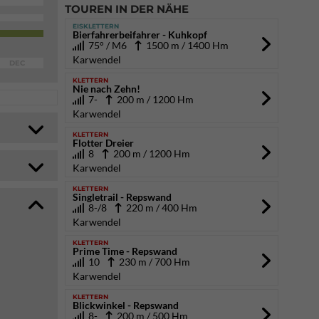
TOUREN IN DER NÄHE
EISKLETTERN
Bierfahrerbeifahrer - Kuhkopf
75° / M6
1500 m / 1400 Hm
Karwendel
DEC
KLETTERN
Nie nach Zehn!
7-
200 m / 1200 Hm
Karwendel
KLETTERN
Flotter Dreier
8
200 m / 1200 Hm
Karwendel
KLETTERN
Singletrail - Repswand
8-/8
220 m / 400 Hm
Karwendel
KLETTERN
Prime Time - Repswand
10
230 m / 700 Hm
Karwendel
KLETTERN
Blickwinkel - Repswand
8-
200 m / 500 Hm