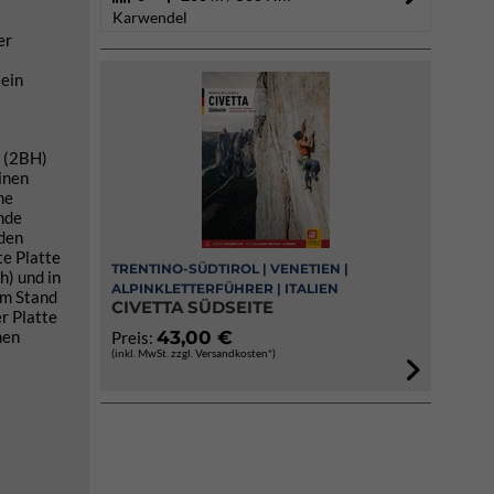
Karwendel
er
 ein
n (2BH)
inen
ne
ände
 den
te Platte
TRENTINO-SÜDTIROL | VENETIEN |
h) und in
ALPINKLETTERFÜHRER | ITALIEN
om Stand
CIVETTA SÜDSEITE
r Platte
nen
43,00 €
Preis:
(inkl. MwSt. zzgl. Versandkosten*)