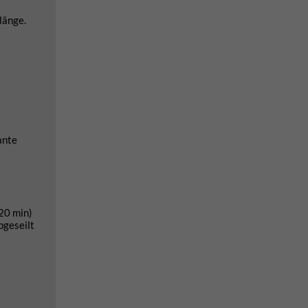
länge.
ante
20 min)
bgeseilt