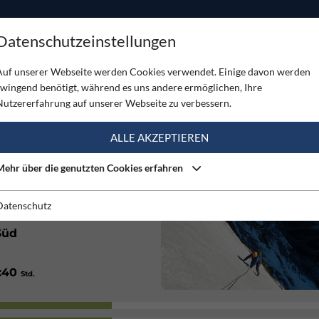
ODUKTE
TOUREN
SERVICE
SHOP
MAGAZINE
Datenschutzeinstellungen
yfant
Auf unserer Webseite werden Cookies verwendet. Einige davon werden
zwingend benötigt, während es uns andere ermöglichen, Ihre
FANT
Nutzererfahrung auf unserer Webseite zu verbessern.
(4)
ALLE AKZEPTIEREN
Mehr über die genutzten Cookies erfahren
Mittel
Datenschutz
Süd
1:40
Std.