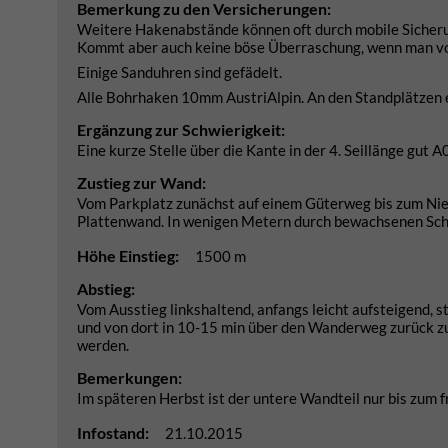
Bemerkung zu den Versicherungen:
Weitere Hakenabstände können oft durch mobile Sicherung
Kommt aber auch keine böse Überraschung, wenn man v
Einige Sanduhren sind gefädelt.
Alle Bohrhaken 10mm AustriAlpin. An den Standplätzen
Ergänzung zur Schwierigkeit:
Eine kurze Stelle über die Kante in der 4. Seillänge gut A
Zustieg zur Wand:
Vom Parkplatz zunächst auf einem Güterweg bis zum Nie
Plattenwand. In wenigen Metern durch bewachsenen Sch
Höhe Einstieg:
1500 m
Abstieg:
Vom Ausstieg linkshaltend, anfangs leicht aufsteigend,
und von dort in 10-15 min über den Wanderweg zurück zum
werden.
Bemerkungen:
Im späteren Herbst ist der untere Wandteil nur bis zum 
Infostand:
21.10.2015