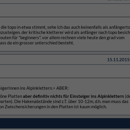
die topo in etwa stimmt, sehe ich das auch keinenfalls als anfängerto
nzusteigen. der kritische kletterer wird als anfänger nach topo besic
 routen für "beginners". vor allem rechnen viele heute den grad vom
dass da ein grosser unterschied besteht.
15.11.2015 
teigerInnen ins Alpinklettern.> ABER:
höne Platten
aber definitiv nichts für Einsteiger ins Alpinklettern
(d
rten). Die Hakenabstände sind z.T. über 10-12m, d.h. man muss das
on Zwischensicherungen in den Platten ist kaum möglich.