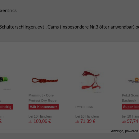
xentrics
 Schulterschlingen, evtl. Cams (insbesondere Nr.3 öfter anwendbar) o
Mammut - Core
Petzl Scor
a
Protect Dry Rope
Eashook
elseitig
Hält Kantensturz
Super lei
Petzl Luna
ern
bei 10 Händlern
bei 10 Händlern
bei 10 Hän
€
109,06 €
71,39 €
97,74
ab
ab
ab
Anzeige, powered