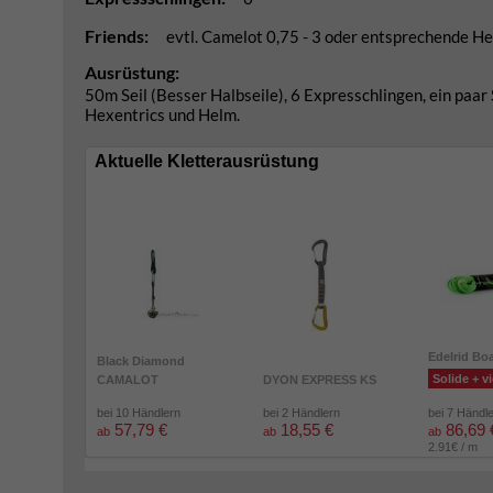
Friends:
evtl. Camelot 0,75 - 3 oder entsprechende He
Ausrüstung:
50m Seil (Besser Halbseile), 6 Expresschlingen, ein paar
Hexentrics und Helm.
Aktuelle Kletterausrüstung
Edelrid Bo
Black Diamond
Solide + vi
CAMALOT
DYON EXPRESS KS
bei 10 Händlern
bei 2 Händlern
bei 7 Händl
57,79 €
18,55 €
86,69 
ab
ab
ab
2.91€ / m