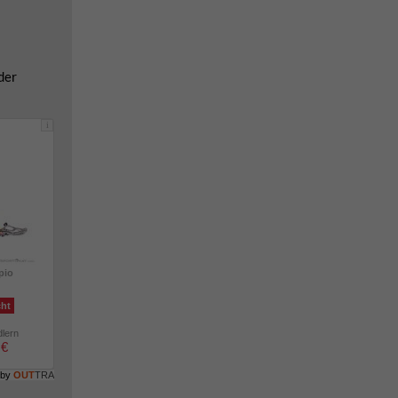
der
i
pio
cht
dlern
 €
 by
OUT
TRA