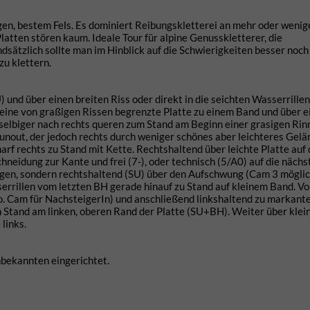
agen, bestem Fels. Es dominiert Reibungskletterei an mehr oder wenig
latten stören kaum. Ideale Tour für alpine Genusskletterer, die
sätzlich sollte man im Hinblick auf die Schwierigkeiten besser noch
zu klettern.
) und über einen breiten Riss oder direkt in die seichten Wasserrille
 eine von graßigen Rissen begrenzte Platte zu einem Band und über e
 selbiger nach rechts queren zum Stand am Beginn einer grasigen Rin
 Runout, der jedoch rechts durch weniger schönes aber leichteres Gel
rf rechts zu Stand mit Kette. Rechtshaltend über leichte Platte auf
neidung zur Kante und frei (7-), oder technisch (5/A0) auf die nächs
lgen, sondern rechtshaltend (SU) über den Aufschwung (Cam 3 möglic
errillen vom letzten BH gerade hinauf zu Stand auf kleinem Band. V
l o. Cam für NachsteigerIn) und anschließend linkshaltend zu markante
 Stand am linken, oberen Rand der Platte (SU+BH). Weiter über klei
links.
Unbekannten eingerichtet.