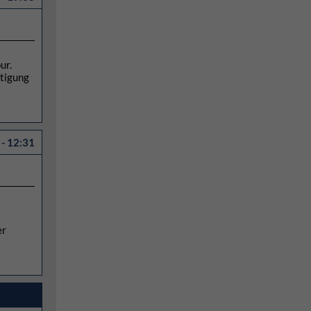
ur.
htigung
- 12:31
er