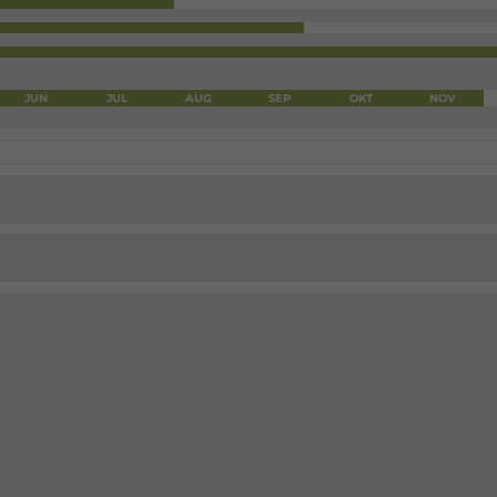
JUN
JUL
AUG
SEP
OKT
NOV