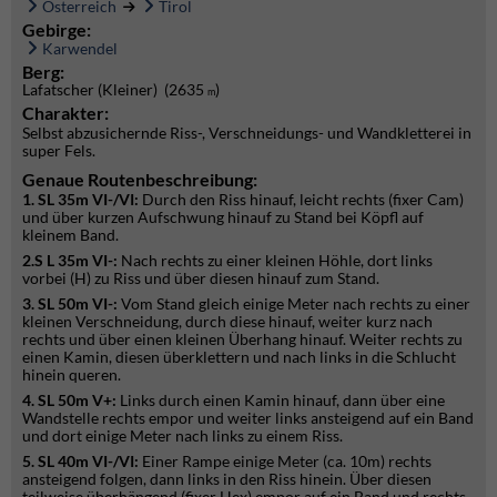
Österreich
Tirol
Gebirge:
Karwendel
Berg:
Lafatscher (Kleiner) (2635
)
m
Charakter:
Selbst abzusichernde Riss-, Verschneidungs- und Wandkletterei in
super Fels.
Genaue Routenbeschreibung:
1. SL 35m VI-/VI:
Durch den Riss hinauf, leicht rechts (fixer Cam)
und über kurzen Aufschwung hinauf zu Stand bei Köpfl auf
kleinem Band.
2.S L 35m VI-:
Nach rechts zu einer kleinen Höhle, dort links
vorbei (H) zu Riss und über diesen hinauf zum Stand.
3. SL 50m VI-:
Vom Stand gleich einige Meter nach rechts zu einer
kleinen Verschneidung, durch diese hinauf, weiter kurz nach
rechts und über einen kleinen Überhang hinauf. Weiter rechts zu
einen Kamin, diesen überklettern und nach links in die Schlucht
hinein queren.
4. SL 50m V+:
Links durch einen Kamin hinauf, dann über eine
Wandstelle rechts empor und weiter links ansteigend auf ein Band
und dort einige Meter nach links zu einem Riss.
5. SL 40m VI-/VI:
Einer Rampe einige Meter (ca. 10m) rechts
ansteigend folgen, dann links in den Riss hinein. Über diesen
teilweise überhängend (fixer Hex) empor auf ein Band und rechts