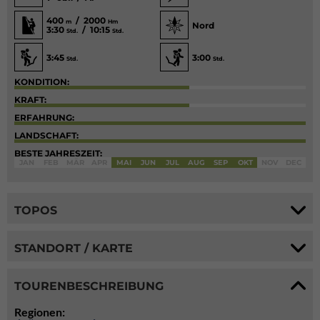
400
/ 2000
m
Hm
Nord
3:30
/ 10:15
Std.
Std.
3:45
3:00
Std.
Std.
KONDITION:
KRAFT:
ERFAHRUNG:
LANDSCHAFT:
BESTE JAHRESZEIT:
JAN
FEB
MÄR
APR
MAI
JUN
JUL
AUG
SEP
OKT
NOV
DEC
TOPOS
STANDORT / KARTE
TOURENBESCHREIBUNG
Regionen: