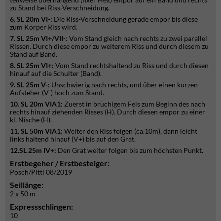
zu Stand bei Riss-Verschneidung.
6. SL 20m VI-:
Die Riss-Verschneidung gerade empor bis diese
zum Körper Riss wird.
7. SL 25m VI+/VII-
: Vom Stand gleich nach rechts zu zwei parallel
Rissen. Durch diese empor zu weiterem Riss und durch diesem zu
Stand auf Band.
8. SL 25m VI+:
Vom Stand rechtshaltend zu Riss und durch diesen
hinauf auf die Schulter (Band).
9. SL 25m V-:
Unschwierig nach rechts, und über einen kurzen
Aufsteher (V-) hoch zum Stand.
10. SL 20m VIA1:
Zuerst in brüchigem Fels zum Beginn des nach
rechts hinauf ziehenden Risses (H). Durch diesen empor zu einer
kl. Nische (H).
11. SL 50m VIA1:
Weiter den Riss folgen (ca.10m), dann leicht
links haltend hinauf (V+) bis auf den Grat.
12.SL 25m IV+:
Den Grat weiter folgen bis zum höchsten Punkt.
Erstbegeher / Erstbesteiger:
Posch/Pittl 08/2019
Seillänge:
2 x 50 m
Expressschlingen:
10