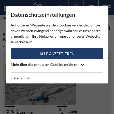
Datenschutzeinstellungen
Sollten Sie bereits ein Konto für unsere App haben, können Sie sich mit diesen Daten auch hier anmelden.
Touren
Klettern
Sepp-Jöchler-Gedächtnis-Führe - Kleiner Lafatscher NNO-Pfeiler
Auf unserer Webseite werden Cookies verwendet. Einige
davon werden zwingend benötigt, während es uns andere
SEPP-JÖCHLER-GEDÄCHTNIS-FÜHRE -
ermöglichen, Ihre Nutzererfahrung auf unserer Webseite
KLEINER LAFATSCHER NNO-PFEILER
zu verbessern.
KLETTERN
(2)
MITTEL
ALLE AKZEPTIEREN
TOURENINFO
Mehr über die genutzten Cookies erfahren
Datenschutz
7-
Diff.
Alpin
7- obl. / A1