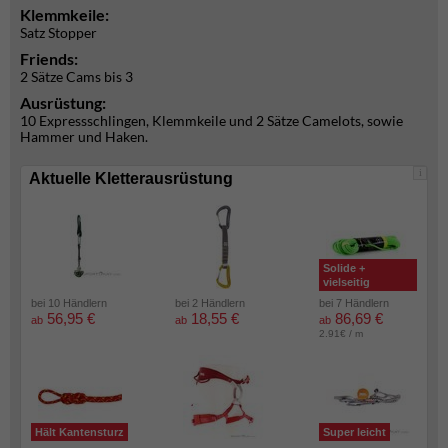
Klemmkeile:
Satz Stopper
Friends:
2 Sätze Cams bis 3
Ausrüstung:
10 Expressschlingen, Klemmkeile und 2 Sätze Camelots, sowie
Hammer und Haken.
i
Aktuelle Kletterausrüstung
Solide +
vielseitig
bei 10 Händlern
bei 2 Händlern
bei 7 Händlern
56,95 €
18,55 €
86,69 €
ab
ab
ab
2.91€ / m
Hält Kantensturz
Super leicht