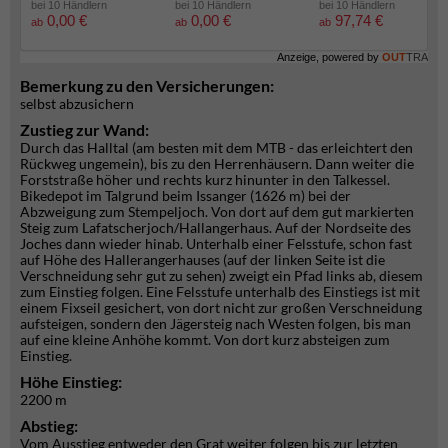
bei 10 Händlern
bei 10 Händlern
bei 10 Händlern
0,00 €
0,00 €
97,74 €
ab
ab
ab
Anzeige, powered by
OUT
TRA
Bemerkung zu den Versicherungen:
selbst abzusichern
Zustieg zur Wand:
Durch das Halltal (am besten mit dem MTB - das erleichtert den
Rückweg ungemein), bis zu den Herrenhäusern. Dann weiter die
Forststraße höher und rechts kurz hinunter in den Talkessel.
Bikedepot im Talgrund beim Issanger (1626 m) bei der
Abzweigung zum Stempeljoch. Von dort auf dem gut markierten
Steig zum Lafatscherjoch/Hallangerhaus. Auf der Nordseite des
Joches dann wieder hinab. Unterhalb einer Felsstufe, schon fast
auf Höhe des Hallerangerhauses (auf der linken Seite ist die
Verschneidung sehr gut zu sehen) zweigt ein Pfad links ab, diesem
zum Einstieg folgen. Eine Felsstufe unterhalb des Einstiegs ist mit
einem Fixseil gesichert, von dort nicht zur großen Verschneidung
aufsteigen, sondern den Jägersteig nach Westen folgen, bis man
auf eine kleine Anhöhe kommt. Von dort kurz absteigen zum
Einstieg.
Höhe Einstieg:
2200 m
Abstieg:
Vom Ausstieg entweder den Grat weiter folgen bis zur letzten