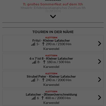
11. großes Sommerfest auf dem Ith
Ithwerk- Erlebnispädagogisches Zentrum Ith
29.08.2026
4Blocs KIDS 2026
DAV Kletter- & Boulderzentrum München Süd (Thalkirchen)
26.09.2026
TOUREN IN DER NÄHE
KLETTERN
Fritzi - Kleiner Lafatscher
5-
290 m / 2100 Hm
Karwendel
KLETTERN
6 x 7 ist 8 - Kleiner Lafatscher
8-
180 m / 500 Hm
Karwendel
KLETTERN
Strubel Peter - Kleiner Lafatscher
7-
240 m / 2000 Hm
Karwendel
KLETTERN
Lafatscher - (Riesen)verschneidung
6
400 m / 2000 Hm
Karwendel