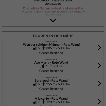
Weidendom Gesäuse Stmk
20.08.2026
11. großes Sommerfest auf dem Ith
Ithwerk- Erlebnispädagogisches Zentrum Ith
29.08.2026
4Blocs KIDS 2026
DAV Kletter- & Boulderzentrum München Süd (Thalkirchen)
26.09.2026
TOUREN IN DER NÄHE
KLETTERN
Weg der schönen Männer - Rote Wand
6
305 m / 500 Hm
Grazer Bergland
KLETTERN
Ave Maria - Rote Wand
7
250 m
Grazer Bergland
KLETTERN
Serengeti - Rote Wand
6
255 m / 500 Hm
Grazer Bergland
KLETTERN
A la carte - Rote Wand
7
120 m / 500 Hm