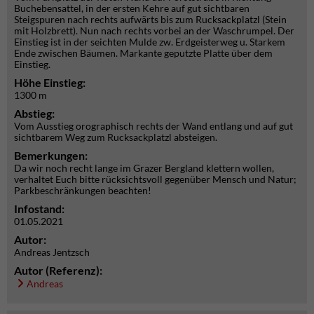
Buchebensattel, in der ersten Kehre auf gut sichtbaren
Steigspuren nach rechts aufwärts bis zum Rucksackplatzl (Stein
mit Holzbrett). Nun nach rechts vorbei an der Waschrumpel. Der
Einstieg ist in der seichten Mulde zw. Erdgeisterweg u. Starkem
Ende zwischen Bäumen. Markante geputzte Platte über dem
Einstieg.
Höhe Einstieg:
1300 m
Abstieg:
Vom Ausstieg orographisch rechts der Wand entlang und auf gut
sichtbarem Weg zum Rucksackplatzl absteigen.
Bemerkungen:
Da wir noch recht lange im Grazer Bergland klettern wollen,
verhaltet Euch bitte rücksichtsvoll gegenüber Mensch und Natur;
Parkbeschränkungen beachten!
Infostand:
01.05.2021
Autor:
Andreas Jentzsch
Autor (Referenz):
Andreas