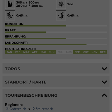
305
/ 500
m
Hm
Süd
3:30
/ 5:00
Std.
Std.
0:45
0:45
Min.
Min.
KONDITION:
KRAFT:
ERFAHRUNG:
LANDSCHAFT:
BESTE JAHRESZEIT:
JAN
FEB
MÄR
APR
MAI
JUN
JUL
AUG
SEP
OKT
NOV
DEC
TOPOS
STANDORT / KARTE
TOURENBESCHREIBUNG
Regionen:
Österreich
Steiermark