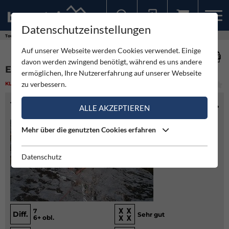
Datenschutzeinstellungen
Sollten Sie bereits ein Konto für unsere App haben, können Sie sich mit diesen Daten auch hier anmelden.
Touren
Klettern
ELK Meadows - Rote Wand
Auf unserer Webseite werden Cookies verwendet. Einige
davon werden zwingend benötigt, während es uns andere
ELK MEADOWS - ROTE WAND
ermöglichen, Ihre Nutzererfahrung auf unserer Webseite
zu verbessern.
KLETTERN
(6)
MITTEL
TOURENINFO
ALLE AKZEPTIEREN
Mehr über die genutzten Cookies erfahren
Datenschutz
7
Diff.
Sehr gut
6+ obl.