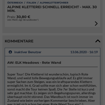
ÖSTERREICH / ITALIEN / ALPINKLETTERFÜHRER
ALPINE KLETTEREI SCHNELL ERREICHT - MAX. 30
MIN.
30,80 €
Preis:
(inkl. MwSt. zzgl. Versandkosten*)
KOMMENTARE
inaktiver Benutzer
13.06.2020 - 16:19
AW: ELK Meadows - Rote Wand
Super Tour! Die Kletterei ist wunderschön, typisch Rote
Wand, und weist tolle Bewegungsabläufe auf. Es gibt immer
super Sachen zum Steigen, was ein kraftsparendes Klettern
ermöglicht. Im 6. Grad sollte man sich aber schon wohlfühlen,
sonst macht die Tour keinen Spaß. Die 7er Stelle ist kurz und
sehr gut machbar. Es zeigen sich Begehungsspuren, allerdings
überhaupt nicht störend. Das Wandbuch ist noch immer im
Zustand wie beim vorherigen Kommentar beschrieben. Aber
wer trägt sich schon bei einer Rote Wand Tour ein? ;)