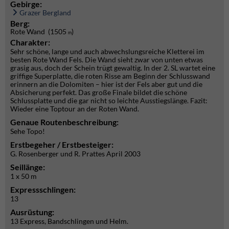
Gebirge:
Grazer Bergland
Berg:
Rote Wand (1505
)
m
Charakter:
Sehr schöne, lange und auch abwechslungsreiche Kletterei im
besten Rote Wand Fels. Die Wand sieht zwar von unten etwas
grasig aus, doch der Schein trügt gewaltig. In der 2. SL wartet eine
griffige Superplatte, die roten Risse am Beginn der Schlusswand
erinnern an die Dolomiten – hier ist der Fels aber gut und die
Absicherung perfekt. Das große Finale bildet die schöne
Schlussplatte und die gar nicht so leichte Ausstiegslänge. Fazit:
Wieder eine Toptour an der Roten Wand.
Genaue Routenbeschreibung:
Sehe Topo!
Erstbegeher / Erstbesteiger:
G. Rosenberger und R. Prattes April 2003
Seillänge:
1 x 50 m
Expressschlingen:
13
Ausrüstung:
13 Express, Bandschlingen und Helm.