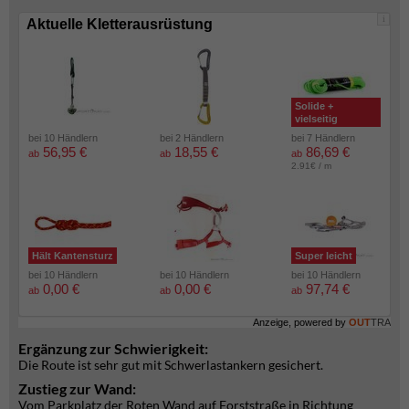
i
Aktuelle Kletterausrüstung
Solide +
vielseitig
bei 10 Händlern
bei 2 Händlern
bei 7 Händlern
56,95 €
18,55 €
86,69 €
ab
ab
ab
2.91€ / m
Hält Kantensturz
Super leicht
bei 10 Händlern
bei 10 Händlern
bei 10 Händlern
0,00 €
0,00 €
97,74 €
ab
ab
ab
Anzeige, powered by
OUT
TRA
Ergänzung zur Schwierigkeit:
Die Route ist sehr gut mit Schwerlastankern gesichert.
Zustieg zur Wand:
Vom Parkplatz der Roten Wand auf Forststraße in Richtung