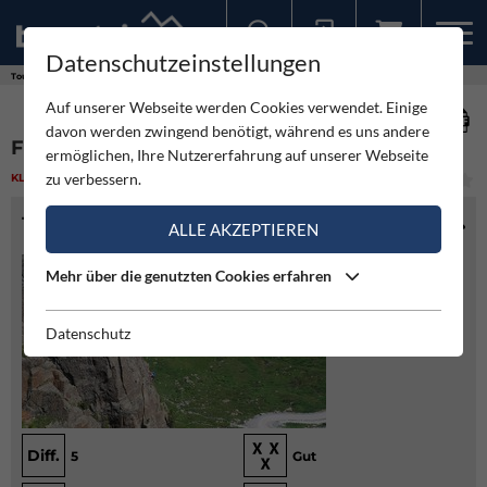
Datenschutzeinstellungen
Sollten Sie bereits ein Konto für unsere App haben, können Sie sich mit diesen Daten auch hier anmelden.
Touren
Klettern
Fernau Kletterpark
Auf unserer Webseite werden Cookies verwendet. Einige
davon werden zwingend benötigt, während es uns andere
FERNAU KLETTERPARK
ermöglichen, Ihre Nutzererfahrung auf unserer Webseite
zu verbessern.
KLETTERN
(1)
MITTEL
TOURENINFO
ALLE AKZEPTIEREN
Mehr über die genutzten Cookies erfahren
Datenschutz
Diff.
5
Gut