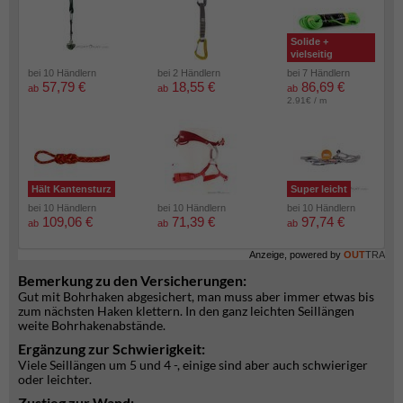
Solide +
vielseitig
bei 10 Händlern
bei 2 Händlern
bei 7 Händlern
57,79 €
18,55 €
86,69 €
ab
ab
ab
2.91€ / m
Hält Kantensturz
Super leicht
bei 10 Händlern
bei 10 Händlern
bei 10 Händlern
109,06 €
71,39 €
97,74 €
ab
ab
ab
Anzeige, powered by
OUT
TRA
Bemerkung zu den Versicherungen:
Gut mit Bohrhaken abgesichert, man muss aber immer etwas bis
zum nächsten Haken klettern. In den ganz leichten Seillängen
weite Bohrhakenabstände.
Ergänzung zur Schwierigkeit:
Viele Seillängen um 5 und 4 -, einige sind aber auch schwieriger
oder leichter.
Zustieg zur Wand: