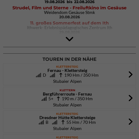
19.08.2026
bis 22.08.2026
Strudel, Film und Sterne - Freiluftkino im Gesäuse
Weidendom Gesäuse Stmk
20.08.2026
11. großes Sommerfest auf dem Ith
Ithwerk- Erlebnispädagogisches Zentrum Ith
29.08.2026
4Blocs KIDS 2026
DAV Kletter- & Boulderzentrum München Süd (Thalkirchen)
26.09.2026
TOUREN IN DER NÄHE
KLETTERSTEIG
Fernau - Klettersteig
D
190 Hm / 350 Hm
Stubaier Alpen
KLETTERN
Bergführerroute - Fernau
5+
190 m / 350 Hm
Stubaier Alpen
KLETTERSTEIG
Dresdner Hütte Klettersteige
B
55 Hm / 70 Hm
Stubaier Alpen
KLETTERSTEIG