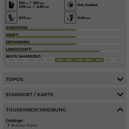
190
/ 350
m
Hm
Ost, Südost
3:30
/ 4:30
Std.
Std.
0:15
0:45
Min.
Min.
KONDITION:
KRAFT:
ERFAHRUNG:
LANDSCHAFT:
BESTE JAHRESZEIT:
JAN
FEB
MÄR
APR
MAI
JUN
JUL
AUG
SEP
OKT
NOV
DEC
TOPOS
STANDORT / KARTE
TOURENBESCHREIBUNG
Gebirge:
Stubaier Alpen