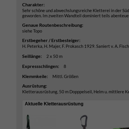
Charakter:
Sehr schöne und abwechslungsreiche Kletterei in der Sü
geworden. Im zweiten Wandteil dominiert teils abenteuerl
Genaue Routenbeschreibung:
siehe Topo
Erstbegeher / Erstbesteiger:
H. Peterka, H. Majer, F. Prokasch 1929. Saniert v. A. Fis
Seillänge:
2 x 50 m
Expressschlingen:
8
Klemmkeile:
Mittl. Größen
Ausrüstung:
Kletterausrüstung, 50 m Dopppelseil, Helm u. mittlere K
Aktuelle Kletterausrüstung