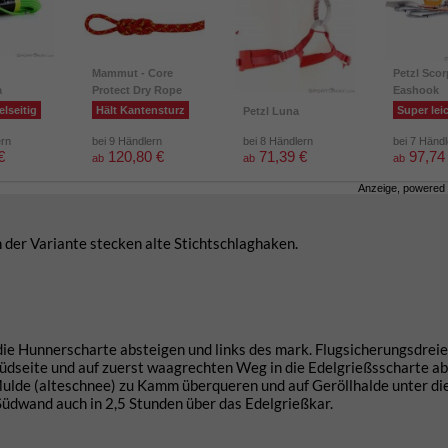
Mammut - Core
Petzl Scor
a
Protect Dry Rope
Eashook
elseitig
Hält Kantensturz
Super lei
Petzl Luna
ern
bei 9 Händlern
bei 8 Händlern
bei 7 Händ
€
120,80 €
71,39 €
97,74
ab
ab
ab
Anzeige, powered
 der Variante stecken alte Stichtschlaghaken.
die Hunnerscharte absteigen und links des mark. Flugsicherungsdrei
 Südseite und auf zuerst waagrechten Weg in die Edelgrießsscharte a
e Mulde (alteschnee) zu Kamm überqueren und auf Geröllhalde unter di
Südwand auch in 2,5 Stunden über das Edelgrießkar.