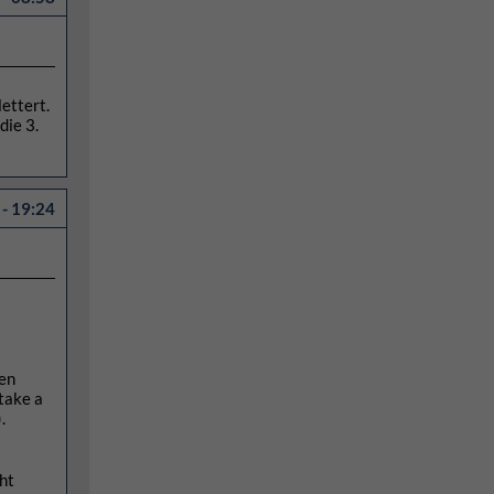
ettert.
die 3.
- 19:24
een
take a
).
ght