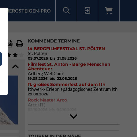
BERGSTEIGEN-PRO
Sollten Sie bereits ein Konto für unsere App haben, können Sie sich mit diesen Daten auch hier anmelden.
KOMMENDE TERMINE
14 BERGFILMFESTIVAL ST. PÖLTEN
St. Pölten
09.07.2026
bis 31.08.2026
Filmfest St. Anton - Berge Menschen
Abenteuer
Arlberg WellCom
19.08.2026
bis 22.08.2026
11. großes Sommerfest auf dem Ith
Ithwerk- Erlebnispädagogisches Zentrum Ith
29.08.2026
Rock Master Arco
Arco (IT)
02.10.2026
bis 04.10.2026
9. Eiskletter Festival Osttirol
Eisparkt Osttirol
08.01.2027
bis 10.01.2027
TOUREN IN DER NÄHE