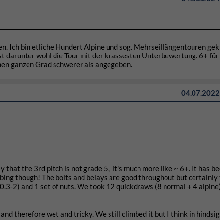
. Ich bin etliche Hundert Alpine und sog. Mehrseillängentouren gekl
st darunter wohl die Tour mit der krassesten Unterbewertung. 6+ für 
inen ganzen Grad schwerer als angegeben.
04.07.2022 
 that the 3rd pitch is not grade 5, it's much more like ~ 6+. It has b
mbing though! The bolts and belays are good throughout but certainly 
 (0.3-2) and 1 set of nuts. We took 12 quickdraws (8 normal + 4 alpine
 and therefore wet and tricky. We still climbed it but I think in hindsi