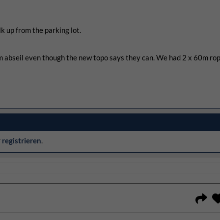
k up from the parking lot.
 60m abseil even though the new topo says they can. We had 2 x 60m ro
r
registrieren
.