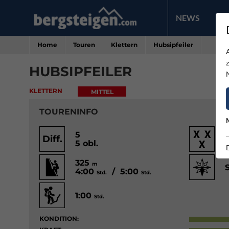
NEWS
PR
Home
Touren
Klettern
Hubsipfeiler
HUBSIPFEILER
KLETTERN
MITTEL
TOURENINFO
5
Diff.
5 obl.
325
m
4:00
/ 5:00
Std.
Std.
1:00
Std.
KONDITION: