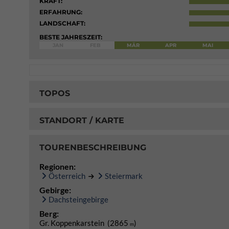
KRAFT:
ERFAHRUNG:
LANDSCHAFT:
BESTE JAHRESZEIT:
JAN
FEB
MÄR
APR
MAI
TOPOS
STANDORT / KARTE
TOURENBESCHREIBUNG
Regionen:
Österreich
Steiermark
Gebirge:
Dachsteingebirge
Berg:
Gr. Koppenkarstein (2865
)
m