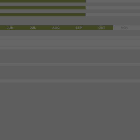
JUN
JUL
AUG
SEP
OKT
NOV