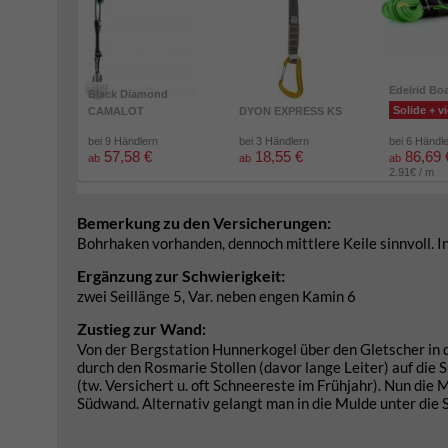
Edelrid Bo
Black Diamond
Solide + vi
CAMALOT
DYON EXPRESS KS
bei 9 Händlern
bei 3 Händlern
bei 6 Händl
57,58 €
18,55 €
86,69 
ab
ab
ab
2.91€ / m
Bemerkung zu den Versicherungen:
Bohrhaken vorhanden, dennoch mittlere Keile sinnvoll. In
Ergänzung zur Schwierigkeit:
zwei Seillänge 5, Var. neben engen Kamin 6
Zustieg zur Wand:
Von der Bergstation Hunnerkogel über den Gletscher in 
durch den Rosmarie Stollen (davor lange Leiter) auf die
(tw. Versichert u. oft Schneereste im Frühjahr). Nun di
Südwand. Alternativ gelangt man in die Mulde unter die 