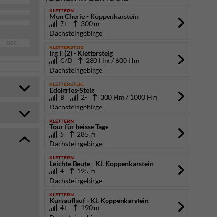
KLETTERN
Mon Cherie - Koppenkarstein
7+
300 m
Dachsteingebirge
DEC
KLETTERSTEIG
Irg II (2) - Klettersteig
C/D
280 Hm / 600 Hm
Dachsteingebirge
KLETTERSTEIG
Edelgries-Steig
B
2-
300 Hm / 1000 Hm
Dachsteingebirge
KLETTERN
Tour für heisse Tage
5
285 m
Dachsteingebirge
KLETTERN
Leichte Beute - Kl. Koppenkarstein
4
195 m
Dachsteingebirge
KLETTERN
Kursauflauf - Kl. Koppenkarstein
4+
190 m