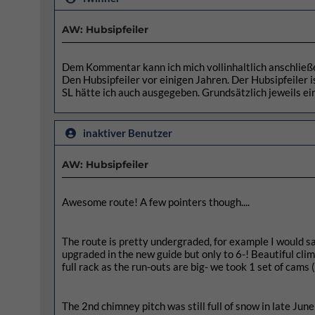
AW: Hubsipfeiler
Dem Kommentar kann ich mich vollinhaltlich anschließen
Den Hubsipfeiler vor einigen Jahren. Der Hubsipfeiler i
SL hätte ich auch ausgegeben. Grundsätzlich jeweils e
inaktiver Benutzer
AW: Hubsipfeiler
Awesome route! A few pointers though....
The route is pretty undergraded, for example I would say
upgraded in the new guide but only to 6-! Beautiful cli
full rack as the run-outs are big- we took 1 set of cams
The 2nd chimney pitch was still full of snow in late June