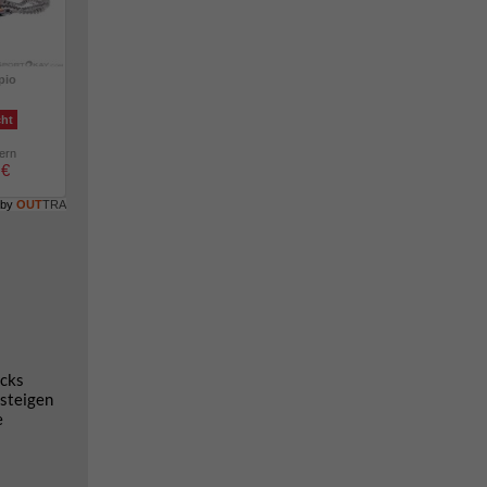
pio
cht
lern
 €
 by
OUT
TRA
ecks
bsteigen
e