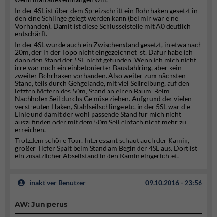
In der 4SL ist über dem Spreizschritt ein Bohrhaken gesetzt in
den eine Schlinge gelegt werden kann (bei mir war eine
Vorhanden). Damit ist diese Schlüsselstelle mit A0 deutlich
entschärft.
In der 4SL wurde auch ein Zwischenstand gesetzt, in etwa nach
20m, der in der Topo nicht eingezeichnet ist. Dafür habe ich
dann den Stand der 5SL nicht gefunden. Wenn ich mich nicht
irre war noch ein einbetonierter Baustahlring, aber kein
zweiter Bohrhaken vorhanden. Also weiter zum nächsten
Stand, teils durch Gehgelände, mit viel Seilreibung, auf den
letzten Metern des 50m, Stand an einen Baum. Beim
Nachholen Seil durchs Gemüse ziehen. Aufgrund der vielen
verstreuten Haken, Stahlseilschlinge etc. in der 5SL war die
Linie und damit der wohl passende Stand für mich nicht
auszufinden oder mit dem 50m Seil einfach nicht mehr zu
erreichen.
Trotzdem schöne Tour. Interessant schaut auch der Kamin,
großer Tiefer Spalt beim Stand am Begin der 4SL aus. Dort ist
ein zusätzlicher Abseilstand in den Kamin eingerichtet.
inaktiver Benutzer
09.10.2016 - 23:56
AW: Juniperus