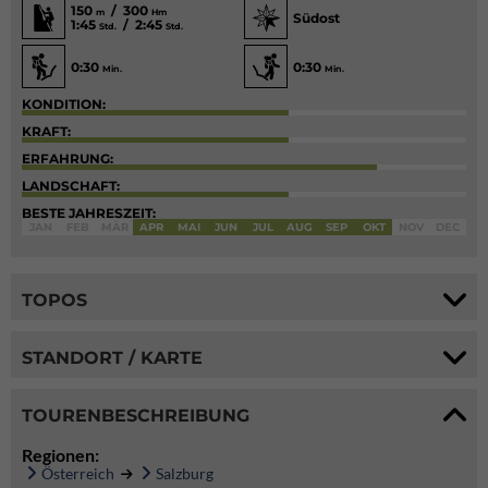
150
/ 300
m
Hm
Südost
1:45
/ 2:45
Std.
Std.
0:30
0:30
Min.
Min.
KONDITION:
KRAFT:
ERFAHRUNG:
LANDSCHAFT:
BESTE JAHRESZEIT:
JAN
FEB
MÄR
APR
MAI
JUN
JUL
AUG
SEP
OKT
NOV
DEC
TOPOS
STANDORT / KARTE
TOURENBESCHREIBUNG
Regionen:
Österreich
Salzburg