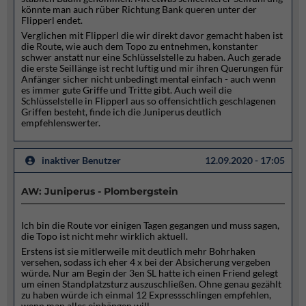
könnte man auch rüber Richtung Bank queren unter der
Flipperl endet.
Verglichen mit Flipperl die wir direkt davor gemacht haben ist
die Route, wie auch dem Topo zu entnehmen, konstanter
schwer anstatt nur eine Schlüsselstelle zu haben. Auch gerade
die erste Seillänge ist recht luftig und mir ihren Querungen für
Anfänger sicher nicht unbedingt mental einfach - auch wenn
es immer gute Griffe und Tritte gibt. Auch weil die
Schlüsselstelle in Flipperl aus so offensichtlich geschlagenen
Griffen besteht, finde ich die Juniperus deutlich
empfehlenswerter.
inaktiver Benutzer
12.09.2020 - 17:05
AW: Juniperus - Plombergstein
Ich bin die Route vor einigen Tagen gegangen und muss sagen,
die Topo ist nicht mehr wirklich aktuell.
Erstens ist sie mitlerweile mit deutlich mehr Bohrhaken
versehen, sodass ich eher 4 x bei der Absicherung vergeben
würde. Nur am Begin der 3en SL hatte ich einen Friend gelegt
um einen Standplatzsturz auszuschließen. Ohne genau gezählt
zu haben würde ich einmal 12 Expressschlingen empfehlen,
wenn man alles einhängen will.