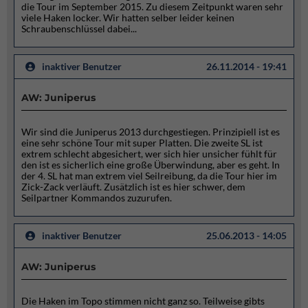
die Tour im September 2015. Zu diesem Zeitpunkt waren sehr
viele Haken locker. Wir hatten selber leider keinen
Schraubenschlüssel dabei...
inaktiver Benutzer
26.11.2014 - 19:41
AW: Juniperus
Wir sind die Juniperus 2013 durchgestiegen. Prinzipiell ist es
eine sehr schöne Tour mit super Platten. Die zweite SL ist
extrem schlecht abgesichert, wer sich hier unsicher fühlt für
den ist es sicherlich eine große Überwindung, aber es geht. In
der 4. SL hat man extrem viel Seilreibung, da die Tour hier im
Zick-Zack verläuft. Zusätzlich ist es hier schwer, dem
Seilpartner Kommandos zuzurufen.
inaktiver Benutzer
25.06.2013 - 14:05
AW: Juniperus
Die Haken im Topo stimmen nicht ganz so. Teilweise gibts