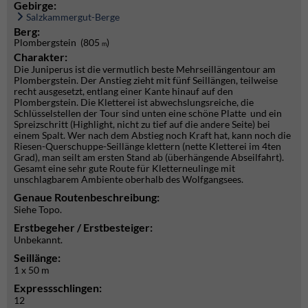
Gebirge:
Salzkammergut-Berge
Berg:
Plombergstein (805
)
m
Charakter:
Die Juniperus ist die vermutlich beste Mehrseillängentour am
Plombergstein. Der Anstieg zieht mit fünf Seillängen, teilweise
recht ausgesetzt, entlang einer Kante hinauf auf den
Plombergstein. Die Kletterei ist abwechslungsreiche, die
Schlüsselstellen der Tour sind unten eine schöne Platte und ein
Spreizschritt (Highlight, nicht zu tief auf die andere Seite) bei
einem Spalt. Wer nach dem Abstieg noch Kraft hat, kann noch die
Riesen-Querschuppe-Seillänge klettern (nette Kletterei im 4ten
Grad), man seilt am ersten Stand ab (überhängende Abseilfahrt).
Gesamt eine sehr gute Route für Kletterneulinge mit
unschlagbarem Ambiente oberhalb des Wolfgangsees.
Genaue Routenbeschreibung:
Siehe Topo.
Erstbegeher / Erstbesteiger:
Unbekannt.
Seillänge:
1 x 50 m
Expressschlingen:
12