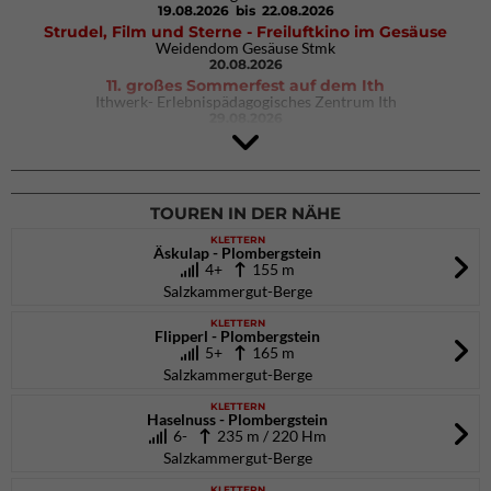
19.08.2026
bis 22.08.2026
Strudel, Film und Sterne - Freiluftkino im Gesäuse
Weidendom Gesäuse Stmk
20.08.2026
11. großes Sommerfest auf dem Ith
Ithwerk- Erlebnispädagogisches Zentrum Ith
29.08.2026
4Blocs KIDS 2026
DAV Kletter- & Boulderzentrum München Süd (Thalkirchen)
26.09.2026
TOUREN IN DER NÄHE
KLETTERN
Äskulap - Plombergstein
4+
155 m
Salzkammergut-Berge
KLETTERN
Flipperl - Plombergstein
5+
165 m
Salzkammergut-Berge
KLETTERN
Haselnuss - Plombergstein
6-
235 m / 220 Hm
Salzkammergut-Berge
KLETTERN