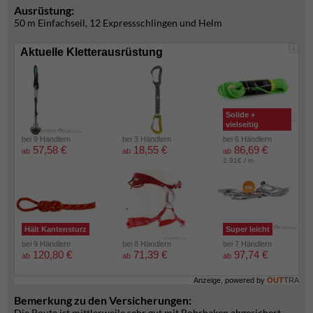
Ausrüstung:
50 m Einfachseil, 12 Expressschlingen und Helm
i
Aktuelle Kletterausrüstung
Solide +
vielseitig
bei 9 Händlern
bei 3 Händlern
bei 6 Händlern
57,58 €
18,55 €
86,69 €
ab
ab
ab
2.91€ / m
Hält Kantensturz
Super leicht
bei 9 Händlern
bei 8 Händlern
bei 7 Händlern
120,80 €
71,39 €
97,74 €
ab
ab
ab
Anzeige, powered by
OUT
TRA
Bemerkung zu den Versicherungen:
Die Route ist mittlerweile sehr gut mit Bohrhaken abgesichert.