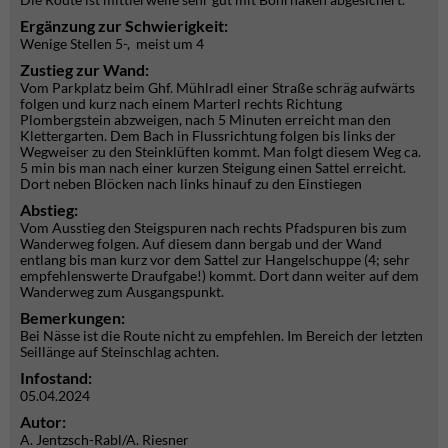
Ergänzung zur Schwierigkeit:
Wenige Stellen 5-, meist um 4
Zustieg zur Wand:
Vom Parkplatz beim Ghf. Mühlradl einer Straße schräg aufwärts
folgen und kurz nach einem Marterl rechts Richtung
Plombergstein abzweigen, nach 5 Minuten erreicht man den
Klettergarten. Dem Bach in Flussrichtung folgen bis links der
Wegweiser zu den Steinklüften kommt. Man folgt diesem Weg ca.
5 min bis man nach einer kurzen Steigung einen Sattel erreicht.
Dort neben Blöcken nach links hinauf zu den Einstiegen
Abstieg:
Vom Ausstieg den Steigspuren nach rechts Pfadspuren bis zum
Wanderweg folgen. Auf diesem dann bergab und der Wand
entlang bis man kurz vor dem Sattel zur Hangelschuppe (4; sehr
empfehlenswerte Draufgabe!) kommt. Dort dann weiter auf dem
Wanderweg zum Ausgangspunkt.
Bemerkungen:
Bei Nässe ist die Route nicht zu empfehlen. Im Bereich der letzten
Seillänge auf Steinschlag achten.
Infostand:
05.04.2024
Autor:
A. Jentzsch-Rabl/A. Riesner