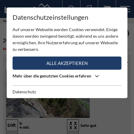
Datenschutzeinstellungen
Sollten Sie bereits ein Konto für unsere App haben, können Sie sich mit diesen Daten auch hier anmelden.
Touren
Klettern
Juniperus - Plombergstein
Auf unserer Webseite werden Cookies verwendet. Einige
davon werden zwingend benötigt, während es uns andere
JUNIPERUS - PLOMBERGSTEIN
ermöglichen, Ihre Nutzererfahrung auf unserer Webseite
zu verbessern.
KLETTERN
(7)
LEICHT
TOURENINFO
ALLE AKZEPTIEREN
Mehr über die genutzten Cookies erfahren
Datenschutz
5-
Diff.
Sehr gut
4 obl.