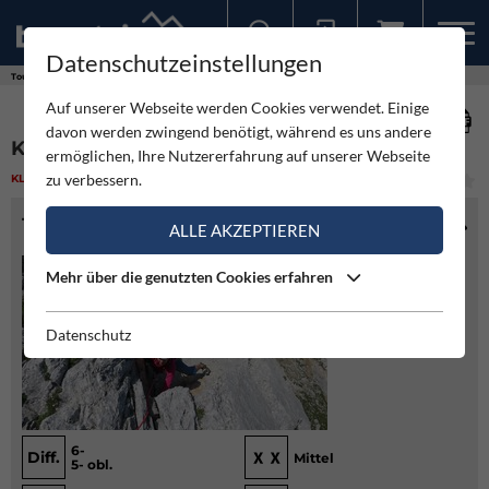
Datenschutzeinstellungen
Sollten Sie bereits ein Konto für unsere App haben, können Sie sich mit diesen Daten auch hier anmelden.
Touren
Klettern
Kalbling Südgrat
Auf unserer Webseite werden Cookies verwendet. Einige
davon werden zwingend benötigt, während es uns andere
KALBLING SÜDGRAT
ermöglichen, Ihre Nutzererfahrung auf unserer Webseite
zu verbessern.
KLETTERN
(1)
MITTEL
TOURENINFO
ALLE AKZEPTIEREN
Mehr über die genutzten Cookies erfahren
Datenschutz
6-
Diff.
Mittel
5- obl.