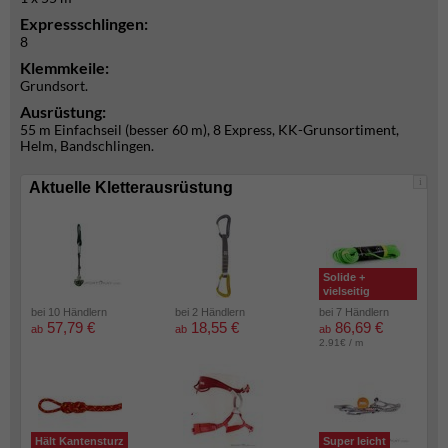
Expressschlingen:
8
Klemmkeile:
Grundsort.
Ausrüstung:
55 m Einfachseil (besser 60 m), 8 Express, KK-Grunsortiment,
Helm, Bandschlingen.
i
Aktuelle Kletterausrüstung
Solide +
vielseitig
bei 10 Händlern
bei 2 Händlern
bei 7 Händlern
57,79 €
18,55 €
86,69 €
ab
ab
ab
2.91€ / m
Hält Kantensturz
Super leicht