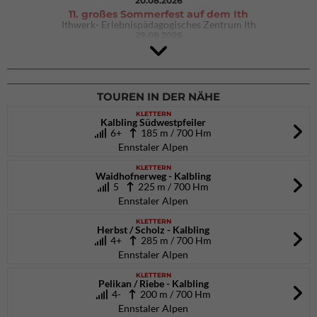
20.08.2026
11. großes Sommerfest auf dem Ith
Ithwerk- Erlebnispädagogisches Zentrum Ith
29.08.2026
4Blocs KIDS 2026
DAV Kletter- & Boulderzentrum München Süd (Thalkirchen)
26.09.2026
TOUREN IN DER NÄHE
KLETTERN
Kalbling Südwestpfeiler
6+
185 m / 700 Hm
Ennstaler Alpen
KLETTERN
Waidhofnerweg - Kalbling
5
225 m / 700 Hm
Ennstaler Alpen
KLETTERN
Herbst / Scholz - Kalbling
4+
285 m / 700 Hm
Ennstaler Alpen
KLETTERN
Pelikan / Riebe - Kalbling
4-
200 m / 700 Hm
Ennstaler Alpen