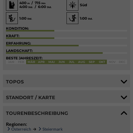
400
/ 715
m
Hm
Süd
4:00
/ 6:00
Std.
Std.
1:00
1:00
Std.
Std.
KONDITION:
KRAFT:
ERFAHRUNG:
LANDSCHAFT:
BESTE JAHRESZEIT:
JAN
FEB
MÄR
APR
MAI
JUN
JUL
AUG
SEP
OKT
NOV
DEC
TOPOS
STANDORT / KARTE
TOURENBESCHREIBUNG
Regionen:
Österreich
Steiermark