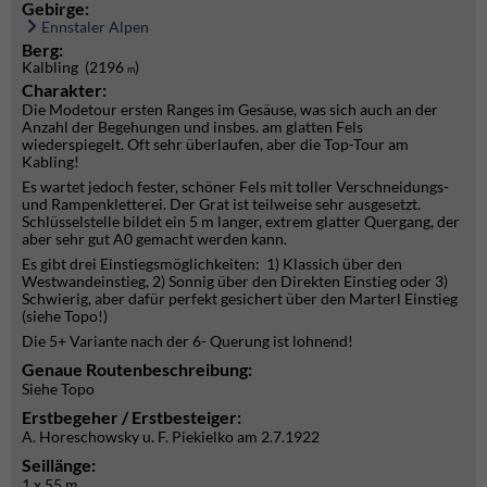
Gebirge:
Ennstaler Alpen
Berg:
Kalbling (2196
)
m
Charakter:
Die Modetour ersten Ranges im Gesäuse, was sich auch an der
Anzahl der Begehungen und insbes. am glatten Fels
wiederspiegelt. Oft sehr überlaufen, aber die Top-Tour am
Kabling!
Es wartet jedoch fester, schöner Fels mit toller Verschneidungs-
und Rampenkletterei. Der Grat ist teilweise sehr ausgesetzt.
Schlüsselstelle bildet ein 5 m langer, extrem glatter Quergang, der
aber sehr gut A0 gemacht werden kann.
Es gibt drei Einstiegsmöglichkeiten: 1) Klassich über den
Westwandeinstieg, 2) Sonnig über den Direkten Einstieg oder 3)
Schwierig, aber dafür perfekt gesichert über den Marterl Einstieg
(siehe Topo!)
Die 5+ Variante nach der 6- Querung ist lohnend!
Genaue Routenbeschreibung:
Siehe Topo
Erstbegeher / Erstbesteiger:
A. Horeschowsky u. F. Piekielko am 2.7.1922
Seillänge:
1 x 55 m