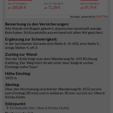
bei 10 Händlern
bei 10 Händlern
bei 10 Händlern
109,06 €
71,39 €
97,74 €
ab
ab
ab
Anzeige, powered by
OUT
TRA
Bemerkung zu den Versicherungen:
Alle Stände mit Bügeln gebohrt, dazwischen vereinzelt wenige
Bohrhaken. Schlüsselstelle ausreichend mit alten NH gesichert.
Ergänzung zur Schwierigkeit:
In der leichtesten Variante eine Stelle 6- (4-/A0), eine Stelle 5-,
einige Stellen 4, oft 3
Zustieg zur Wand:
Von der Hütte folgt man dem Wanderweg Nr. 655 Richtung
Kalbling. Der Weg führt direkt unter dem Südgrat vorbei.
Einstiege siehe Topo!
Höhe Einstieg:
1850 m
Abstieg:
Über den Normalweg (markierter Wanderweg Nr. 655) zurück
zum Einstieg (30 min) und in weiteren 30 min. zurück zur Oberst
Klinke Hütte.
Stützpunkt:
Klinkehütte (Vm. Oberst Klinke Hütte)