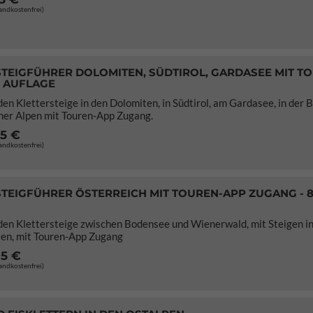
sandkostenfrei)
TEIGFÜHRER DOLOMITEN, SÜDTIROL, GARDASEE MIT T
E AUFLAGE
den Klettersteige in den Dolomiten, in Südtirol, am Gardasee, in der 
ner Alpen mit Touren-App Zugang.
95 €
sandkostenfrei)
TEIGFÜHRER ÖSTERREICH MIT TOUREN-APP ZUGANG - 
den Klettersteige zwischen Bodensee und Wienerwald, mit Steigen i
ien, mit Touren-App Zugang
95 €
sandkostenfrei)