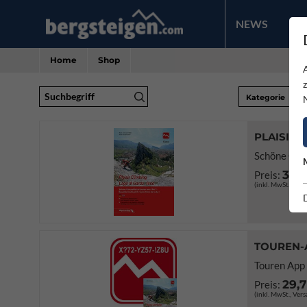
NEWS
PR
Home
Shop
Suchbegriff
Kategorie
PLAISIR 
Schöne Genu
34,
Preis:
(inkl. MwSt., Ver
TOUREN-A
Touren App 
29,
Preis:
(inkl. MwSt., Ver