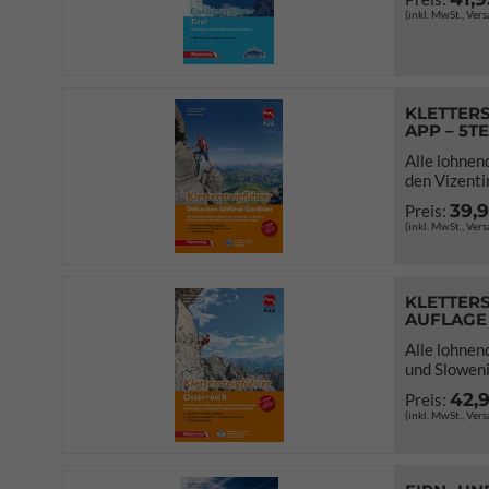
(inkl. MwSt., Ver
KLETTERS
APP – 5T
Alle lohnen
den Vizenti
39,
Preis:
(inkl. MwSt., Ver
KLETTERS
AUFLAGE
Alle lohnen
und Slowen
42,
Preis:
(inkl. MwSt., Ver