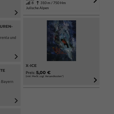
8
310 m / 750 Hm
Julische Alpen
OUREN-
Brenta und
X-ICE
8TE
5,00 €
Preis:
(inkl. MwSt. zzgl. Versandkosten*)
n Bayern