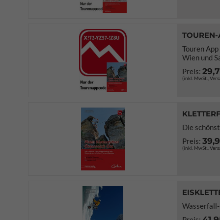
TOUREN-
Touren App
Wien und S
29,
Preis:
(inkl. MwSt., Ver
KLETTERF
Die schönst
39,
Preis:
(inkl. MwSt., Ver
EISKLETT
Wasserfall-
41,9
Preis: