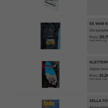
ES WAR 
Die komplet
30,
Preis:
(inkl. MwSt. zzgl
KLETTERF
Alpine Genu
51,2
Preis:
(inkl. MwSt. zzgl
SELLA TO
Alpine Klet