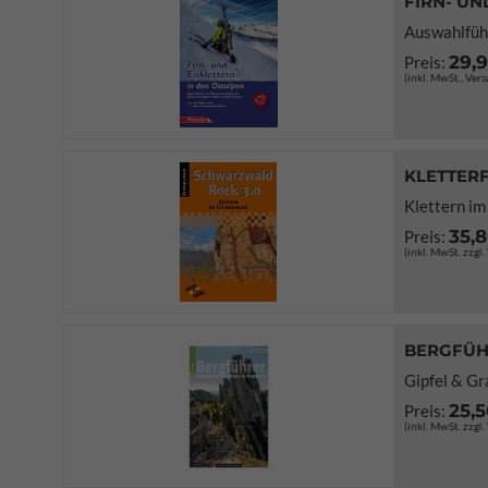
FIRN- UN
Auswahlführ
29,
Preis:
(inkl. MwSt., Ver
KLETTER
Klettern i
35,
Preis:
(inkl. MwSt. zzgl
BERGFÜH
Gipfel & Gr
25,
Preis:
(inkl. MwSt. zzgl