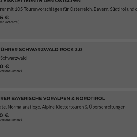
D EISKLETTERN IN DEN OSTALPEN
er mit 105 Tourenvorschlägen für Österreich, Bayern, Südtirol und 
95 €
sandkostenfrei)
FÜHRER SCHWARZWALD ROCK 3.0
m Schwarzwald
80 €
. Versandkosten*)
RER BAYERISCHE VORALPEN & NORDTIROL
ate, Normalanstiege, Alpine Klettertouren & Überschreitungen
50 €
. Versandkosten*)