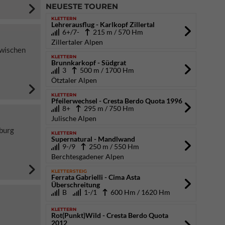
NEUESTE TOUREN
KLETTERN
Lehrerausflug - Karlkopf Zillertal
6+/7-
215 m / 570 Hm
Zillertaler Alpen
zwischen
KLETTERN
Brunnkarkopf - Südgrat
3
500 m / 1700 Hm
Ötztaler Alpen
KLETTERN
Pfeilerwechsel - Cresta Berdo Quota 1996
8+
295 m / 750 Hm
Julische Alpen
burg
KLETTERN
Supernatural - Mandlwand
9-/9
250 m / 550 Hm
Berchtesgadener Alpen
KLETTERSTEIG
Ferrata Gabrielli - Cima Asta
Überschreitung
B
1-/1
600 Hm / 1620 Hm
KLETTERN
Rot(Punkt)Wild - Cresta Berdo Quota
2012