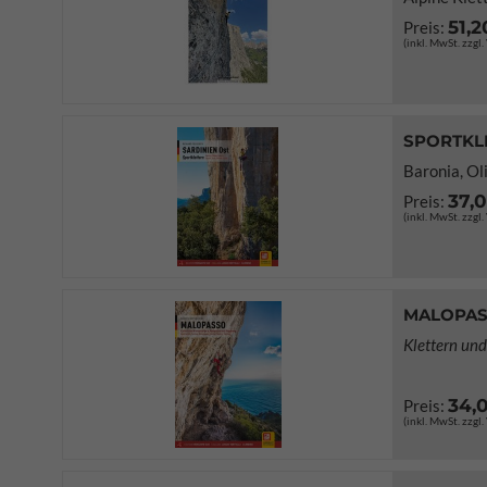
51,2
Preis:
(inkl. MwSt. zzgl
SPORTKL
Baronia, Ol
37,
Preis:
(inkl. MwSt. zzgl
MALOPA
Klettern un
34,
Preis:
(inkl. MwSt. zzgl