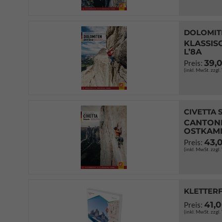
DOLOMIT
KLASSIS
L’8A
39,
Preis:
(inkl. MwSt. zzgl
CIVETTA 
CANTONI
OSTKAM
43,
Preis:
(inkl. MwSt. zzgl
KLETTER
41,
Preis:
(inkl. MwSt. zzgl