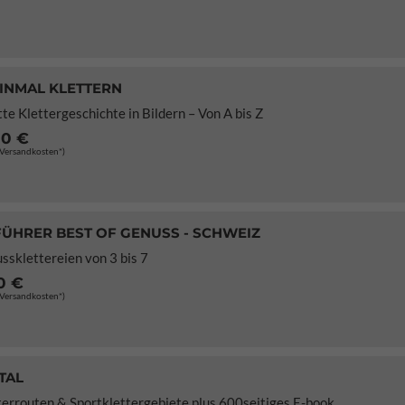
EINMAL KLETTERN
te Klettergeschichte in Bildern – Von A bis Z
70 €
. Versandkosten*)
ÜHRER BEST OF GENUSS - SCHWEIZ
ssklettereien von 3 bis 7
0 €
. Versandkosten*)
TAL
terrouten & Sportklettergebiete plus 600seitiges E-book