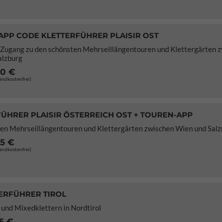
APP CODE KLETTERFÜHRER PLAISIR OST
 Zugang zu den schönsten Mehrseillängentouren und Klettergärten 
alzburg
70 €
sandkostenfrei)
ÜHRER PLAISIR ÖSTERREICH OST + TOUREN-APP
en Mehrseillängentouren und Klettergärten zwischen Wien und Salz
95 €
sandkostenfrei)
ERFÜHRER TIROL
 und Mixedklettern in Nordtirol
5 €