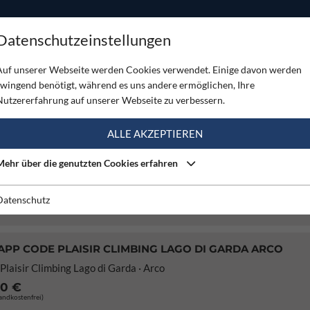
ODUKTE
TOUREN
SERVICE
SHOP
MAGAZINE
Datenschutzeinstellungen
Auf unserer Webseite werden Cookies verwendet. Einige davon werden
zwingend benötigt, während es uns andere ermöglichen, Ihre
Nutzererfahrung auf unserer Webseite zu verbessern.
ALLE AKZEPTIEREN
CLIMBING LAGO DI GARDA · ARCO + TOUREN-APP
ssklettertouren von 4 bis 7- / Beautiful multi-pitch routes from 4a 
Mehr über die genutzten Cookies erfahren
95 €
sandkostenfrei)
Datenschutz
PP CODE PLAISIR CLIMBING LAGO DI GARDA ARCO
Plaisir Climbing Lago di Garda · Arco
70 €
sandkostenfrei)