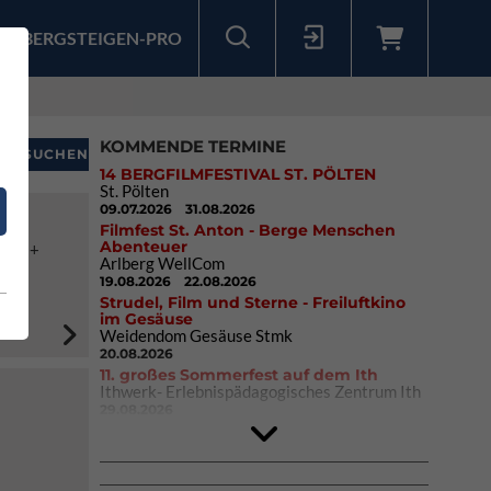
BERGSTEIGEN-PRO
Sollten Sie bereits ein Konto für unsere App haben, können Sie sich mit diesen Daten auch hier anmelden.
KOMMENDE TERMINE
14 BERGFILMFESTIVAL ST. PÖLTEN
St. Pölten
09.07.2026
31.08.2026
Filmfest St. Anton - Berge Menschen
Abenteuer
to 6a+
Arlberg WellCom
19.08.2026
22.08.2026
Strudel, Film und Sterne - Freiluftkino
im Gesäuse
Weidendom Gesäuse Stmk
20.08.2026
11. großes Sommerfest auf dem Ith
Ithwerk- Erlebnispädagogisches Zentrum Ith
29.08.2026
4Blocs KIDS 2026
DAV Kletter- & Boulderzentrum München
Süd (Thalkirchen)
26.09.2026