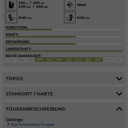
230
/ 400
m
Hm
West
2:30
/ 3:55
Std.
Std.
0:40
0:45
Min.
Min.
KONDITION:
KRAFT:
ERFAHRUNG:
LANDSCHAFT:
BESTE JAHRESZEIT:
JAN
FEB
MÄR
APR
MAI
JUN
JUL
AUG
SEP
OKT
NOV
DEC
TOPOS
STANDORT / KARTE
TOURENBESCHREIBUNG
Gebirge:
Rax-Schneeberg-Gruppe