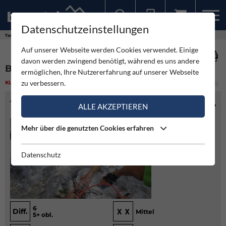
Datenschutzeinstellungen
Sollten Sie bereits ein Konto für unsere App haben, können Sie sich mit diesen Daten auch hier anmelden.
Touren
Klettern
Blechmauernkombination - Rax
Auf unserer Webseite werden Cookies verwendet. Einige
davon werden zwingend benötigt, während es uns andere
BLECHMAUERNKOMBINATION - RAX
ermöglichen, Ihre Nutzererfahrung auf unserer Webseite
zu verbessern.
KLETTERN
(1)
MITTEL
TOURENINFO
ALLE AKZEPTIEREN
Mehr über die genutzten Cookies erfahren
Datenschutz
6
Diff.
Mittel
5+ obl.