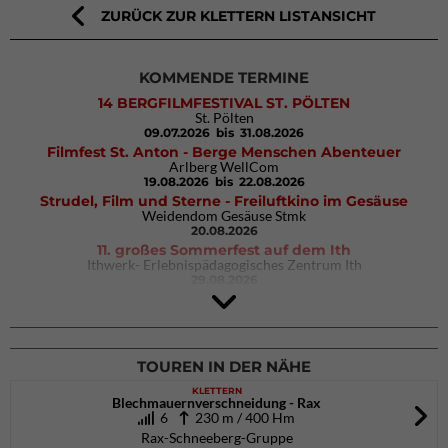
ZURÜCK ZUR KLETTERN LISTANSICHT
KOMMENDE TERMINE
14 BERGFILMFESTIVAL ST. PÖLTEN
St. Pölten
09.07.2026
bis 31.08.2026
Filmfest St. Anton - Berge Menschen Abenteuer
Arlberg WellCom
19.08.2026
bis 22.08.2026
Strudel, Film und Sterne - Freiluftkino im Gesäuse
Weidendom Gesäuse Stmk
20.08.2026
11. großes Sommerfest auf dem Ith
Ithwerk- Erlebnispädagogisches Zentrum Ith
29.08.2026
4Blocs KIDS 2026
DAV Kletter- & Boulderzentrum München Süd (Thalkirchen)
26.09.2026
TOUREN IN DER NÄHE
KLETTERN
Blechmauernverschneidung - Rax
6
230 m / 400 Hm
Rax-Schneeberg-Gruppe