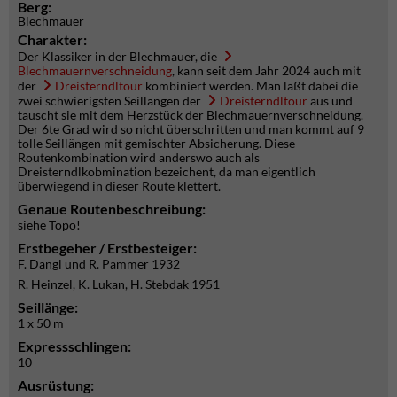
Berg:
Blechmauer
Charakter:
Der Klassiker in der Blechmauer, die
Blechmauernverschneidung
, kann seit dem Jahr 2024 auch mit
der
Dreisterndltour
kombiniert werden. Man läßt dabei die
zwei schwierigsten Seillängen der
Dreisterndltour
aus und
tauscht sie mit dem Herzstück der Blechmauernverschneidung.
Der 6te Grad wird so nicht überschritten und man kommt auf 9
tolle Seillängen mit gemischter Absicherung. Diese
Routenkombination wird anderswo auch als
Dreisterndlkobmination bezeichent, da man eigentlich
überwiegend in dieser Route klettert.
Genaue Routenbeschreibung:
siehe Topo!
Erstbegeher / Erstbesteiger:
F. Dangl und R. Pammer 1932
R. Heinzel, K. Lukan, H. Stebdak 1951
Seillänge:
1 x 50 m
Expressschlingen:
10
Ausrüstung: