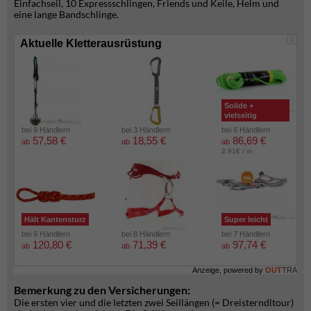
Einfachseil, 10 Expressschlingen, Friends und Keile, Helm und
eine lange Bandschlinge.
i
Aktuelle Kletterausrüstung
Solide +
vielseitig
bei 9 Händlern
bei 3 Händlern
bei 6 Händlern
57,58 €
18,55 €
86,69 €
ab
ab
ab
2.91€ / m
Hält Kantensturz
Super leicht
bei 9 Händlern
bei 8 Händlern
bei 7 Händlern
120,80 €
71,39 €
97,74 €
ab
ab
ab
Anzeige, powered by
OUT
TRA
Bemerkung zu den Versicherungen:
Die ersten vier und die letzten zwei Seillängen (= Dreisterndltour)