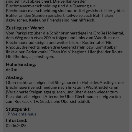
sind sehr gut abgesichert. Die Seillängen der
Blechmauernverschneidung und die Querung zur
Blechmauernverschneidung sind nur mittel gesichert. Hier gibt es
Bühler an den Ständen gesichert, teilweise auch Bohrhaken
dazwischen. Keile und Friends sind hier hilfreich.
Zustieg zur Wand:
Vom Parkplatz über die Schönbrunnerstiege ins Große Höllental,
dem Weg noch etwa 200 m folgen und links zum Wandfuss der
Blechmauer aufsteigen und weiter bis zur Routentafel `Hic
Rhodus', die rechts neben drei Gedenktafeln bzw. unmittelbar
links einer Gedenktafel "Eisen Kolb" beginnt. Hier (bei der Route
Hic Rhodus, ... ) einstiegen.
Höhe Einstieg:
650 m
Abstieg:
Oben rechts ansteigen, bei Steigspuren in Höhe des Austieges der
Blechmauernverschneidung nach links zum Wachthüttelkamm
(Versicherte Steiganlage) queren, und über diesen wieder zum
Parkplatz absteigen. (Alternativ: Über Blechmauernsteig zurück
zum Rucksack, 1+. Grad, siehe Übersichtsbild).
Stützpunkt:
Weichtalhaus
Infostand:
02.06.2025