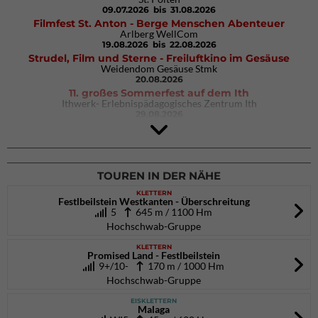
09.07.2026
bis 31.08.2026
Filmfest St. Anton - Berge Menschen Abenteuer
Arlberg WellCom
19.08.2026
bis 22.08.2026
Strudel, Film und Sterne - Freiluftkino im Gesäuse
Weidendom Gesäuse Stmk
20.08.2026
11. großes Sommerfest auf dem Ith
Ithwerk- Erlebnispädagogisches Zentrum Ith
29.08.2026
4Blocs KIDS 2026
DAV Kletter- & Boulderzentrum München Süd (Thalkirchen)
26.09.2026
TOUREN IN DER NÄHE
KLETTERN
Festlbeilstein Westkanten - Überschreitung
5
645 m / 1100 Hm
Hochschwab-Gruppe
KLETTERN
Promised Land - Festlbeilstein
9+/10-
170 m / 1000 Hm
Hochschwab-Gruppe
EISKLETTERN
Malaga