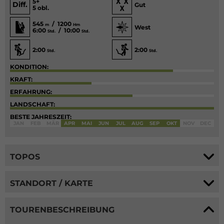
5+
Diff.
Gut
5 obl.
545
/ 1200
m
Hm
West
6:00
/ 10:00
Std.
Std.
2:00
2:00
Std.
Std.
KONDITION:
KRAFT:
ERFAHRUNG:
LANDSCHAFT:
BESTE JAHRESZEIT:
JAN
FEB
MÄR
APR
MAI
JUN
JUL
AUG
SEP
OKT
NOV
DEC
TOPOS
STANDORT / KARTE
TOURENBESCHREIBUNG