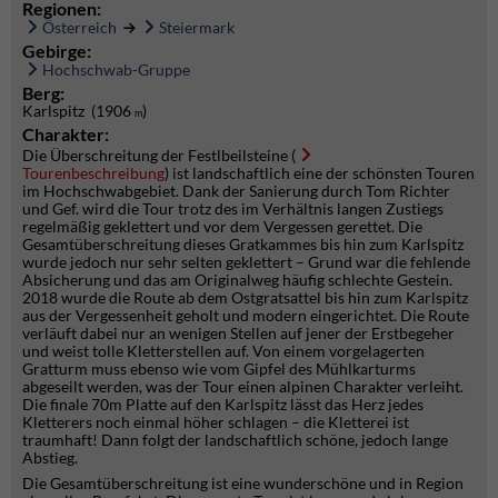
Regionen:
Österreich
Steiermark
Gebirge:
Hochschwab-Gruppe
Berg:
Karlspitz (1906
)
m
Charakter:
Die Überschreitung der Festlbeilsteine (
Tourenbeschreibung
) ist landschaftlich eine der schönsten Touren
im Hochschwabgebiet. Dank der Sanierung durch Tom Richter
und Gef. wird die Tour trotz des im Verhältnis langen Zustiegs
regelmäßig geklettert und vor dem Vergessen gerettet. Die
Gesamtüberschreitung dieses Gratkammes bis hin zum Karlspitz
wurde jedoch nur sehr selten geklettert – Grund war die fehlende
Absicherung und das am Originalweg häufig schlechte Gestein.
2018 wurde die Route ab dem Ostgratsattel bis hin zum Karlspitz
aus der Vergessenheit geholt und modern eingerichtet. Die Route
verläuft dabei nur an wenigen Stellen auf jener der Erstbegeher
und weist tolle Kletterstellen auf. Von einem vorgelagerten
Gratturm muss ebenso wie vom Gipfel des Mühlkarturms
abgeseilt werden, was der Tour einen alpinen Charakter verleiht.
Die finale 70m Platte auf den Karlspitz lässt das Herz jedes
Kletterers noch einmal höher schlagen – die Kletterei ist
traumhaft! Dann folgt der landschaftlich schöne, jedoch lange
Abstieg.
Die Gesamtüberschreitung ist eine wunderschöne und in Region