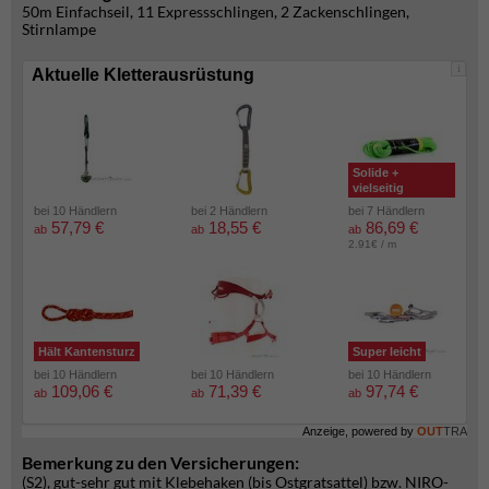
50m Einfachseil, 11 Expressschlingen, 2 Zackenschlingen,
Stirnlampe
i
Aktuelle Kletterausrüstung
Solide +
vielseitig
bei 10 Händlern
bei 2 Händlern
bei 7 Händlern
57,79 €
18,55 €
86,69 €
ab
ab
ab
2.91€ / m
Hält Kantensturz
Super leicht
bei 10 Händlern
bei 10 Händlern
bei 10 Händlern
109,06 €
71,39 €
97,74 €
ab
ab
ab
Anzeige, powered by
OUT
TRA
Bemerkung zu den Versicherungen:
(S2), gut-sehr gut mit Klebehaken (bis Ostgratsattel) bzw. NIRO-