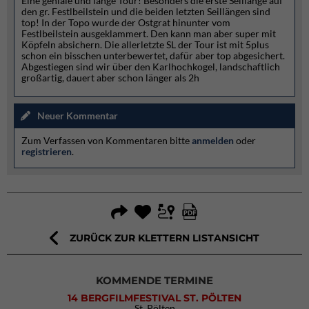
Eine geniale und lange Tour! Besonders die erste Seillänge auf
den gr. Festlbeilstein und die beiden letzten Seillängen sind
top! In der Topo wurde der Ostgrat hinunter vom
Festlbeilstein ausgeklammert. Den kann man aber super mit
Köpfeln absichern. Die allerletzte SL der Tour ist mit 5plus
schon ein bisschen unterbewertet, dafür aber top abgesichert.
Abgestiegen sind wir über den Karlhochkogel, landschaftlich
großartig, dauert aber schon länger als 2h
Neuer Kommentar
Zum Verfassen von Kommentaren bitte
anmelden
oder
registrieren
.
ZURÜCK ZUR KLETTERN LISTANSICHT
KOMMENDE TERMINE
14 BERGFILMFESTIVAL ST. PÖLTEN
St. Pölten