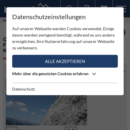
Datenschutzeinstellungen
Sollten Sie bereits ein Konto für unsere App haben, können Sie sich mit diesen Daten auch hier anmelden.
Touren
Klettern
Oblivion - Überschreitung Festlbeilstein - Mühlkarturm - Karlspitz
Auf unserer Webseite werden Cookies verwendet. Einige
davon werden zwingend benötigt, während es uns andere
OBLIVION - ÜBERSCHREITUNG
ermöglichen, Ihre Nutzererfahrung auf unserer Webseite
FESTLBEILSTEIN - MÜHLKARTURM -
zu verbessern.
KARLSPITZ
KLETTERN
(4)
MITTEL
ALLE AKZEPTIEREN
TOURENINFO
Mehr über die genutzten Cookies erfahren
Datenschutz