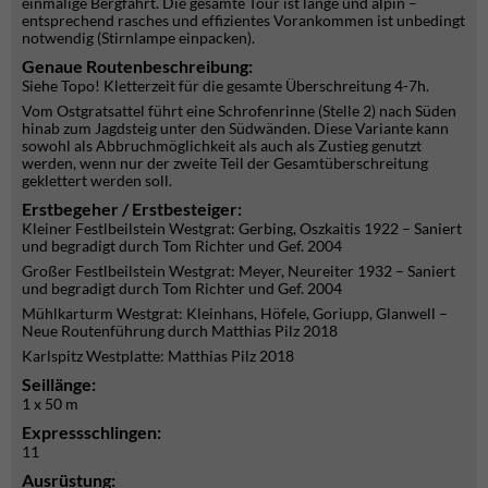
einmalige Bergfahrt. Die gesamte Tour ist lange und alpin –
entsprechend rasches und effizientes Vorankommen ist unbedingt
notwendig (Stirnlampe einpacken).
Genaue Routenbeschreibung:
Siehe Topo! Kletterzeit für die gesamte Überschreitung 4-7h.
Vom Ostgratsattel führt eine Schrofenrinne (Stelle 2) nach Süden
hinab zum Jagdsteig unter den Südwänden. Diese Variante kann
sowohl als Abbruchmöglichkeit als auch als Zustieg genutzt
werden, wenn nur der zweite Teil der Gesamtüberschreitung
geklettert werden soll.
Erstbegeher / Erstbesteiger:
Kleiner Festlbeilstein Westgrat: Gerbing, Oszkaitis 1922 – Saniert
und begradigt durch Tom Richter und Gef. 2004
Großer Festlbeilstein Westgrat: Meyer, Neureiter 1932 – Saniert
und begradigt durch Tom Richter und Gef. 2004
Mühlkarturm Westgrat: Kleinhans, Höfele, Goriupp, Glanwell –
Neue Routenführung durch Matthias Pilz 2018
Karlspitz Westplatte: Matthias Pilz 2018
Seillänge:
1 x 50 m
Expressschlingen:
11
Ausrüstung: