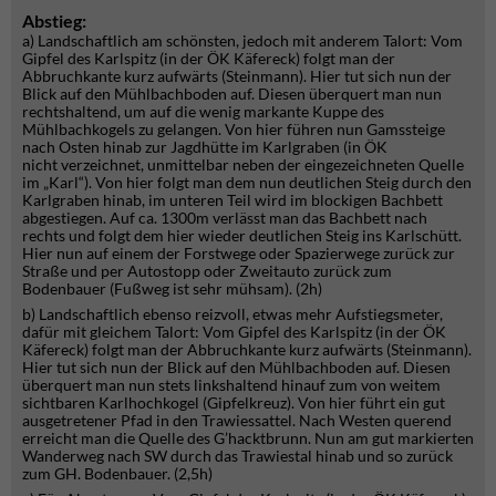
Abstieg:
a) Landschaftlich am schönsten, jedoch mit anderem Talort: Vom
Gipfel des Karlspitz (in der ÖK Käfereck) folgt man der
Abbruchkante kurz aufwärts (Steinmann). Hier tut sich nun der
Blick auf den Mühlbachboden auf. Diesen überquert man nun
rechtshaltend, um auf die wenig markante Kuppe des
Mühlbachkogels zu gelangen. Von hier führen nun Gamssteige
nach Osten hinab zur Jagdhütte im Karlgraben (in ÖK
nicht verzeichnet, unmittelbar neben der eingezeichneten Quelle
im „Karl“). Von hier folgt man dem nun deutlichen Steig durch den
Karlgraben hinab, im unteren Teil wird im blockigen Bachbett
abgestiegen. Auf ca. 1300m verlässt man das Bachbett nach
rechts und folgt dem hier wieder deutlichen Steig ins Karlschütt.
Hier nun auf einem der Forstwege oder Spazierwege zurück zur
Straße und per Autostopp oder Zweitauto zurück zum
Bodenbauer (Fußweg ist sehr mühsam). (2h)
b) Landschaftlich ebenso reizvoll, etwas mehr Aufstiegsmeter,
dafür mit gleichem Talort: Vom Gipfel des Karlspitz (in der ÖK
Käfereck) folgt man der Abbruchkante kurz aufwärts (Steinmann).
Hier tut sich nun der Blick auf den Mühlbachboden auf. Diesen
überquert man nun stets linkshaltend hinauf zum von weitem
sichtbaren Karlhochkogel (Gipfelkreuz). Von hier führt ein gut
ausgetretener Pfad in den Trawiessattel. Nach Westen querend
erreicht man die Quelle des G’hacktbrunn. Nun am gut markierten
Wanderweg nach SW durch das Trawiestal hinab und so zurück
zum GH. Bodenbauer. (2,5h)