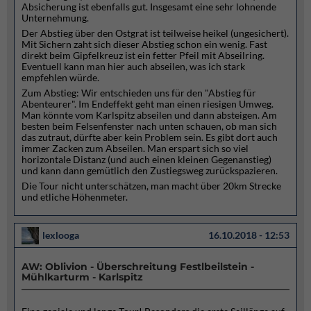
Absicherung ist ebenfalls gut. Insgesamt eine sehr lohnende
Unternehmung.
Der Abstieg über den Ostgrat ist teilweise heikel (ungesichert).
Mit Sichern zaht sich dieser Abstieg schon ein wenig. Fast
direkt beim Gipfelkreuz ist ein fetter Pfeil mit Abseilring.
Eventuell kann man hier auch abseilen, was ich stark
empfehlen würde.
Zum Abstieg: Wir entschieden uns für den "Abstieg für
Abenteurer". Im Endeffekt geht man einen riesigen Umweg.
Man könnte vom Karlspitz abseilen und dann absteigen. Am
besten beim Felsenfenster nach unten schauen, ob man sich
das zutraut, dürfte aber kein Problem sein. Es gibt dort auch
immer Zacken zum Abseilen. Man erspart sich so viel
horizontale Distanz (und auch einen kleinen Gegenanstieg)
und kann dann gemütlich den Zustiegsweg zurückspazieren.
Die Tour nicht unterschätzen, man macht über 20km Strecke
und etliche Höhenmeter.
lexlooga
16.10.2018 - 12:53
AW: Oblivion - Überschreitung Festlbeilstein -
Mühlkarturm - Karlspitz