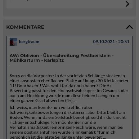
KOMMENTARE
bergtraum
09.10.2021 - 20:51
AW: Oblivion - Überschreitung Festlbeilstein -
Mühlkarturm - Karlspitz
Sorry an die Vorposter: in der vorletzten Seillänge stecken in
einer ansonsten eher flachen Platte auf knapp 30 Klettermeter
11! Bohrhaken!! Was wollt ihr da noch haben? Die 5+
Bewertung passt für den Hochschwab super- im Gesäuse oder
auch am Hochkönig würde man diese beiden Laengen um
einen ganzen Grad abwerten (4+)...
Ich weiss, man könnte nun vortrefflich über
Schwierigkeitsbewertungen diskutieren, aber bitte bleibt am
Boden. Wenn ihr da ein Seilstück benötigt, seid ihr dort nicht
richtig- entschuldige. Ich möchte hier nur die
Verhältnismäßigkeit reinbringen Fesch wäre, wenn man bei
seinem posting anführen würde (sinngemäß): "für mich
persönlich ist die letzte Seillänge unter bewertet"...