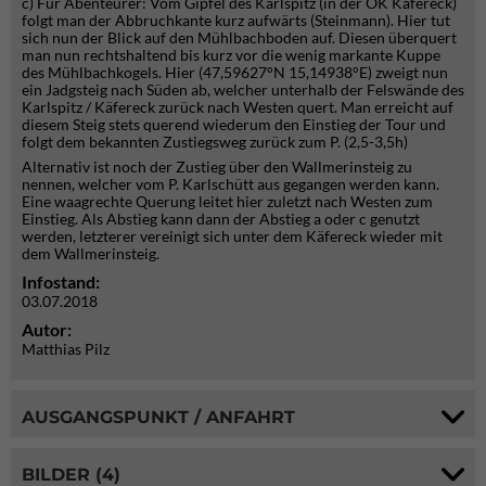
c) Für Abenteurer: Vom Gipfel des Karlspitz (in der ÖK Käfereck)
folgt man der Abbruchkante kurz aufwärts (Steinmann). Hier tut
sich nun der Blick auf den Mühlbachboden auf. Diesen überquert
man nun rechtshaltend bis kurz vor die wenig markante Kuppe
des Mühlbachkogels. Hier (47,59627°N 15,14938°E) zweigt nun
ein Jadgsteig nach Süden ab, welcher unterhalb der Felswände des
Karlspitz / Käfereck zurück nach Westen quert. Man erreicht auf
diesem Steig stets querend wiederum den Einstieg der Tour und
folgt dem bekannten Zustiegsweg zurück zum P. (2,5-3,5h)
Alternativ ist noch der Zustieg über den Wallmerinsteig zu
nennen, welcher vom P. Karlschütt aus gegangen werden kann.
Eine waagrechte Querung leitet hier zuletzt nach Westen zum
Einstieg. Als Abstieg kann dann der Abstieg a oder c genutzt
werden, letzterer vereinigt sich unter dem Käfereck wieder mit
dem Wallmerinsteig.
Infostand:
03.07.2018
Autor:
Matthias Pilz
AUSGANGSPUNKT / ANFAHRT
BILDER (4)