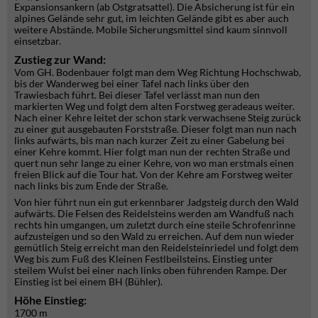
Expansionsankern (ab Ostgratsattel). Die Absicherung ist für ein
alpines Gelände sehr gut, im leichten Gelände gibt es aber auch
weitere Abstände. Mobile Sicherungsmittel sind kaum sinnvoll
einsetzbar.
Zustieg zur Wand:
Vom GH. Bodenbauer folgt man dem Weg Richtung Hochschwab,
bis der Wanderweg bei einer Tafel nach links über den
Trawiesbach führt. Bei dieser Tafel verlässt man nun den
markierten Weg und folgt dem alten Forstweg geradeaus weiter.
Nach einer Kehre leitet der schon stark verwachsene Steig zurück
zu einer gut ausgebauten Forststraße. Dieser folgt man nun nach
links aufwärts, bis man nach kurzer Zeit zu einer Gabelung bei
einer Kehre kommt. Hier folgt man nun der rechten Straße und
quert nun sehr lange zu einer Kehre, von wo man erstmals einen
freien Blick auf die Tour hat. Von der Kehre am Forstweg weiter
nach links bis zum Ende der Straße.
Von hier führt nun ein gut erkennbarer Jadgsteig durch den Wald
aufwärts. Die Felsen des Reidelsteins werden am Wandfuß nach
rechts hin umgangen, um zuletzt durch eine steile Schrofenrinne
aufzusteigen und so den Wald zu erreichen. Auf dem nun wieder
gemütlich Steig erreicht man den Reidelsteinriedel und folgt dem
Weg bis zum Fuß des Kleinen Festlbeilsteins. Einstieg unter
steilem Wulst bei einer nach links oben führenden Rampe. Der
Einstieg ist bei einem BH (Bühler).
Höhe Einstieg:
1700 m