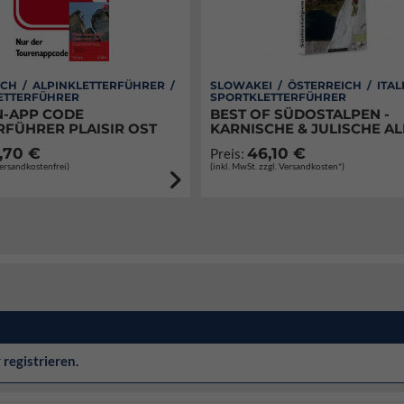
CH / ALPINKLETTERFÜHRER /
SLOWAKEI / ÖSTERREICH / ITAL
ETTERFÜHRER
SPORTKLETTERFÜHRER
-APP CODE
BEST OF SÜDOSTALPEN -
RFÜHRER PLAISIR OST
KARNISCHE & JULISCHE A
,70 €
46,10 €
Preis:
Versandkostenfrei)
(inkl. MwSt. zzgl. Versandkosten*)
r
registrieren
.