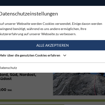
ODUKTE
TOUREN
SERVICE
SHOP
MAGAZINE
Datenschutzeinstellungen
Auf unserer Webseite werden Cookies verwendet. Einige davon werden
zwingend benötigt, während es uns andere ermöglichen, Ihre
Nutzererfahrung auf unserer Webseite zu verbessern.
(2)
ALLE AKZEPTIEREN
Mehr über die genutzten Cookies erfahren
Gut
Datenschutz
Nord, Süd, Nordost,
Südost
2:00
Std.