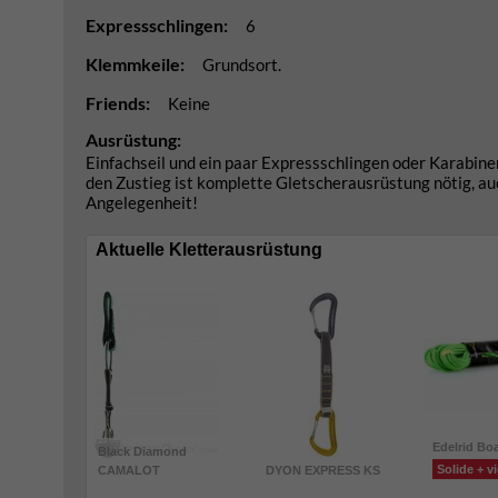
Expressschlingen:
6
Klemmkeile:
Grundsort.
Friends:
Keine
Ausrüstung:
Einfachseil und ein paar Expressschlingen oder Karabine
den Zustieg ist komplette Gletscherausrüstung nötig, auc
Angelegenheit!
Aktuelle Kletterausrüstung
Edelrid Bo
Black Diamond
Solide + vi
CAMALOT
DYON EXPRESS KS