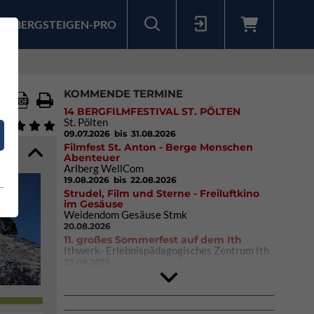
BERGSTEIGEN-PRO
Sollten Sie bereits ein Konto für unsere App haben, können Sie sich mit diesen Daten auch hier anmelden.
KOMMENDE TERMINE
14 BERGFILMFESTIVAL ST. PÖLTEN
St. Pölten
09.07.2026
bis 31.08.2026
Filmfest St. Anton - Berge Menschen
Abenteuer
Arlberg WellCom
19.08.2026
bis 22.08.2026
Strudel, Film und Sterne - Freiluftkino
im Gesäuse
Weidendom Gesäuse Stmk
20.08.2026
11. großes Sommerfest auf dem Ith
Ithwerk- Erlebnispädagogisches Zentrum Ith
29.08.2026
4Blocs KIDS 2026
DAV Kletter- & Boulderzentrum München
Süd (Thalkirchen)
26.09.2026