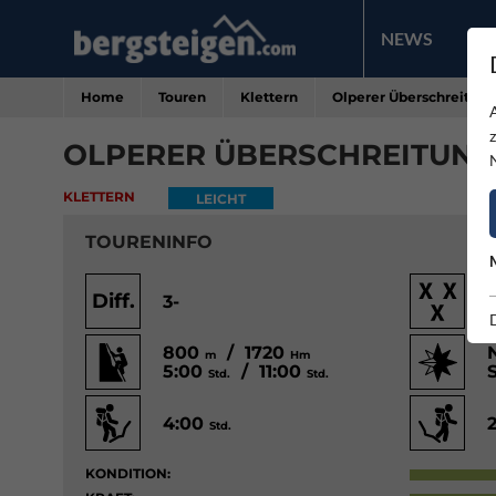
NEWS
PR
Home
Touren
Klettern
Olperer Überschreitung
OLPERER ÜBERSCHREITUNG
KLETTERN
LEICHT
TOURENINFO
Diff.
3-
800
/ 1720
m
Hm
5:00
/ 11:00
Std.
Std.
4:00
Std.
KONDITION: