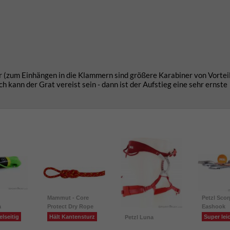
r (zum Einhängen in die Klammern sind größere Karabiner von Vorteil
h kann der Grat vereist sein - dann ist der Aufstieg eine sehr ernste
Mammut - Core
Petzl Scor
a
Protect Dry Rope
Eashook
elseitig
Hält Kantensturz
Super lei
Petzl Luna