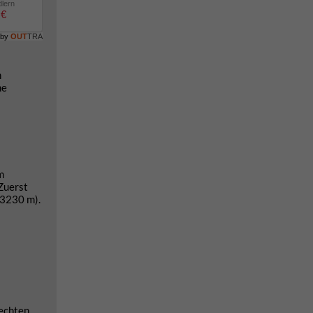
dlern
 €
 by
OUT
TRA
h
ne
m
 Zuerst
(3230 m).
lechten