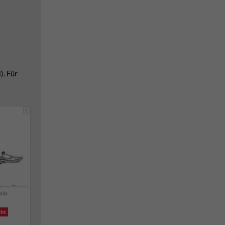
). Für
i
pio
cht