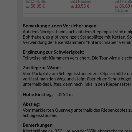
bei 10 Händlern
bei 2 Händlern
bei 7 Händl
56,95 €
18,55 €
86,69 
ab
ab
ab
2.91€ / m
Bemerkung zu den Versicherungen:
Auf dem Nordgrat und auch auf dem Riepengrat sind ein
Bohrhaken, es gibt vereinzelt Standplätze mit Ketten. S
Verwendung der Eisenklammern "Entenschnäbel" vermutli
Ergänzung zur Schwierigkeit:
Teilweise mit Klammern versichert. Die Tour wird als sc
Zustieg zur Wand:
Vom Parkplatz am Schlegeisstausee zur Olpererhütte un
verlässt man den Weg und steigt über einen Schutthügel z
unterhalb des Liftes, dann nach links in den Riepensattel
Höhe Einstieg:
3254 m
Abstieg:
Vom markierten Querweg unterhalb des Riepenkopfes zu
Schlegeisstausee.
Bemerkungen:
Kletterlänge ca. 350 Hm, von der Wildlahnerscharte brauc