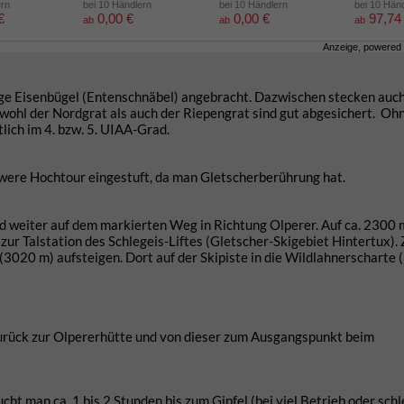
ern
bei 10 Händlern
bei 10 Händlern
bei 10 Hän
€
0,00 €
0,00 €
97,74
ab
ab
ab
Anzeige, powered
ige Eisenbügel (Entenschnäbel) angebracht. Dazwischen stecken auc
owohl der Nordgrat als auch der Riepengrat sind gut abgesichert. Oh
ch im 4. bzw. 5. UIAA-Grad.
hwere Hochtour eingestuft, da man Gletscherberührung hat.
d weiter auf dem markierten Weg in Richtung Olperer. Auf ca. 2300 
ur Talstation des Schlegeis-Liftes (Gletscher-Skigebiet Hintertux).
 (3020 m) aufsteigen. Dort auf der Skipiste in die Wildlahnerscharte 
rück zur Olpererhütte und von dieser zum Ausgangspunkt beim
ht man ca. 1 bis 2 Stunden bis zum Gipfel (bei viel Betrieb oder sch