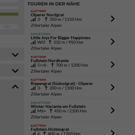
TOUREN IN DER NÄHE
KLETTERN
Olperer Nordgrat
3-
350 m / 1150 Hm
Zillertaler Alpen
DEC
EISKLETTERN
Little Joys For Bigger Happiness
WI3
310 m / 950 Hm
Zillertaler Alpen
KLETTERN
Fußstein Nordkante
5+/6-
700 m / 1200 Hm
Zillertaler Alpen
KLETTERN
Riepengrat (Südostgrat) - Olperer
3-
200 m / 1100 Hm
Zillertaler Alpen
EISKLETTERN
Winter-Variante am Fußstein
M6+
450 m / 2100 Hm
Zillertaler Alpen
KLETTERN
Fußstein Hüttengrat
4
800 m / 1200 Hm