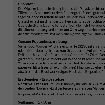
Charakter:
Die Olperer Überschreitung ist eine der Paradehochtouren
Zillertaler Alpen und auf dem Riepengrat (Südostgrat) 
tagesfüllende Rundtour heraus, bei der man - neben den 
Gletschertechnisch ist der Zustieg zum Grat der Schlüsse
Überschreitung ist eine beliebte Tour, die meist von de
die Überschreitung und endet am Querweg unterhalb des R
diesem Paradegipfel hat man einen gewaltigen Ausblick i
Genaue Routenbeschreibung:
Siehe Topo. Von der Wildlahnerscharte (3230 m) anfangs
oder höher oben nach links zum Grat queren. Auf dem Grat
Drittels - bis zum Gipfelkreuz des Olperers (3476 m). V
glatteren Passage wird der Grat wieder einfacher und m
25 m abseilen oder abklettern - man hat das obere Ende
guten Verhältnissen direkt im Schnee) hinunter zu einer
abwärts in das Blockwerk folgen. Nach dem Riepenkopf 
Erstbegeher / Erstbesteiger:
Nordgrat: Otto und Emil Zsigismondy im Jahr 1879 (im A
den beiden Nordgrat-Erstbesteigern zum ersten Mal der 
Riepengrat (Südostgrat): Paul Grohmann, Georg Samer 
Seillänge:
1 x 50 m