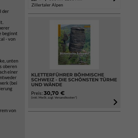
Zillertaler Alpen
l der
t.
perer
e beginnt
al - von
ke, unten
es oberen
ach einer
KLETTERFÜHRER BÖHMISCHE
entweder
SCHWEIZ - DIE SCHÖNSTEN TÜRME
werk (bei
UND WÄNDE
ierung
30,70 €
Preis:
(inkl. MwSt. zzgl. Versandkosten*)
erem von