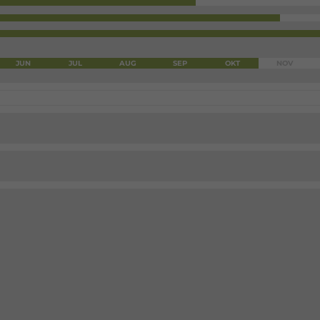
JUN
JUL
AUG
SEP
OKT
NOV