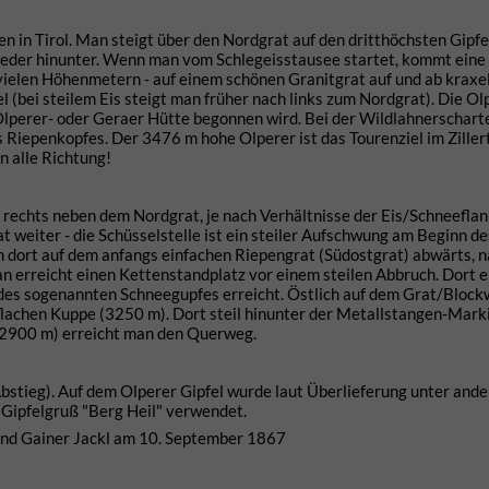
 in Tirol. Man steigt über den Nordgrat auf den dritthöchsten Gipfe
wieder hinunter. Wenn man vom Schlegeisstausee startet, kommt eine
vielen Höhenmetern - auf einem schönen Granitgrat auf und ab kraxel
l (bei steilem Eis steigt man früher nach links zum Nordgrat). Die Ol
r Olperer- oder Geraer Hütte begonnen wird. Bei der Wildlahnerschart
iepenkopfes. Der 3476 m hohe Olperer ist das Tourenziel im Zillert
n alle Richtung!
 rechts neben dem Nordgrat, je nach Verhältnisse der Eis/Schneeflan
 weiter - die Schüsselstelle ist ein steiler Aufschwung am Beginn d
on dort auf dem anfangs einfachen Riepengrat (Südostgrat) abwärts, n
an erreicht einen Kettenstandplatz vor einem steilen Abbruch. Dort 
 des sogenannten Schneegupfes erreicht. Östlich auf dem Grat/Block
 flachen Kuppe (3250 m). Dort steil hinunter der Metallstangen-Mark
(2900 m) erreicht man den Querweg.
bstieg). Auf dem Olperer Gipfel wurde laut Überlieferung unter and
Gipfelgruß "Berg Heil" verwendet.
und Gainer Jackl am 10. September 1867