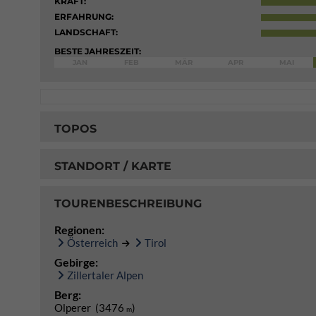
KRAFT:
ERFAHRUNG:
LANDSCHAFT:
BESTE JAHRESZEIT:
JAN
FEB
MÄR
APR
MAI
TOPOS
STANDORT / KARTE
TOURENBESCHREIBUNG
Regionen:
Österreich
Tirol
Gebirge:
Zillertaler Alpen
Berg:
Olperer (3476
)
m