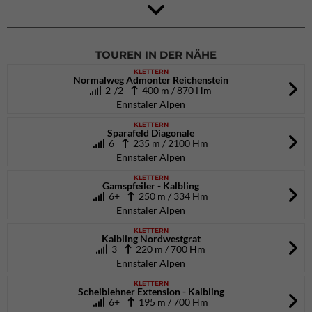
4Blocs KIDS 2026
DAV Kletter- & Boulderzentrum München Süd (Thalkirchen)
26.09.2026
TOUREN IN DER NÄHE
KLETTERN
Normalweg Admonter Reichenstein
2-/2
400 m / 870 Hm
Ennstaler Alpen
KLETTERN
Sparafeld Diagonale
6
235 m / 2100 Hm
Ennstaler Alpen
KLETTERN
Gamspfeiler - Kalbling
6+
250 m / 334 Hm
Ennstaler Alpen
KLETTERN
Kalbling Nordwestgrat
3
220 m / 700 Hm
Ennstaler Alpen
KLETTERN
Scheiblehner Extension - Kalbling
6+
195 m / 700 Hm