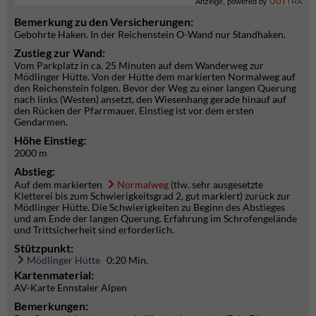
Anzeige, powered by
OUT
TRA
Bemerkung zu den Versicherungen:
Gebohrte Haken. In der Reichenstein O-Wand nur Standhaken.
Zustieg zur Wand:
Vom Parkplatz in ca. 25 Minuten auf dem Wanderweg zur
Mödlinger Hütte. Von der Hütte dem markierten Normalweg auf
den Reichenstein folgen. Bevor der Weg zu einer langen Querung
nach links (Westen) ansetzt, den Wiesenhang gerade hinauf auf
den Rücken der Pfarrmauer. Einstieg ist vor dem ersten
Gendarmen.
Höhe Einstieg:
2000 m
Abstieg:
Auf dem markierten
Normalweg
(tlw. sehr ausgesetzte
Kletterei bis zum Schwierigkeitsgrad 2, gut markiert) zurück zur
Mödlinger Hütte. Die Schwierigkeiten zu Beginn des Abstieges
und am Ende der langen Querung. Erfahrung im Schrofengelände
und Trittsicherheit sind erforderlich.
Stützpunkt:
Mödlinger Hütte
0:20 Min.
Kartenmaterial:
AV-Karte Ennstaler Alpen
Bemerkungen: