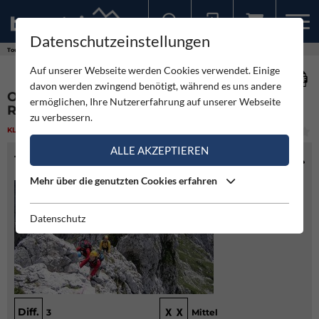
Datenschutzeinstellungen
Sollten Sie bereits ein Konto für unsere App haben, können Sie sich mit diesen Daten auch hier anmelden.
Touren
Klettern
Ostgrat und Ostwand Totenköpfl - Reichenstein
Auf unserer Webseite werden Cookies verwendet. Einige
davon werden zwingend benötigt, während es uns andere
OSTGRAT UND OSTWAND TOTENKÖPFL -
ermöglichen, Ihre Nutzererfahrung auf unserer Webseite
REICHENSTEIN
zu verbessern.
KLETTERN
(5)
LEICHT
ALLE AKZEPTIEREN
TOURENINFO
Mehr über die genutzten Cookies erfahren
Datenschutz
Diff.
3
Mittel