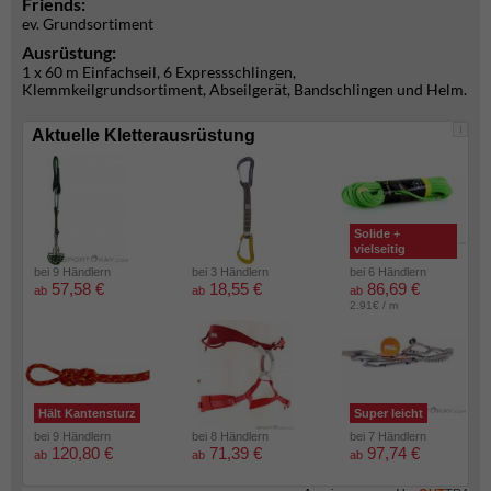
Friends:
ev. Grundsortiment
Ausrüstung:
1 x 60 m Einfachseil, 6 Expressschlingen,
Klemmkeilgrundsortiment, Abseilgerät, Bandschlingen und Helm.
i
Aktuelle Kletterausrüstung
Solide +
vielseitig
bei 9 Händlern
bei 3 Händlern
bei 6 Händlern
57,58 €
18,55 €
86,69 €
ab
ab
ab
2.91€ / m
Hält Kantensturz
Super leicht
bei 9 Händlern
bei 8 Händlern
bei 7 Händlern
120,80 €
71,39 €
97,74 €
ab
ab
ab