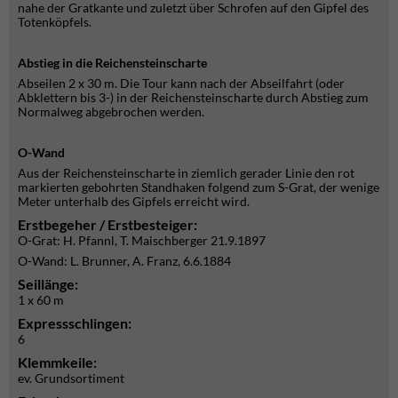
nahe der Gratkante und zuletzt über Schrofen auf den Gipfel des
Totenköpfels.
Abstieg in die Reichensteinscharte
Abseilen 2 x 30 m. Die Tour kann nach der Abseilfahrt (oder
Abklettern bis 3-) in der Reichensteinscharte durch Abstieg zum
Normalweg abgebrochen werden.
O-Wand
Aus der Reichensteinscharte in ziemlich gerader Linie den rot
markierten gebohrten Standhaken folgend zum S-Grat, der wenige
Meter unterhalb des Gipfels erreicht wird.
Erstbegeher / Erstbesteiger:
O-Grat: H. Pfannl, T. Maischberger 21.9.1897
O-Wand: L. Brunner, A. Franz, 6.6.1884
Seillänge:
1 x 60 m
Expressschlingen:
6
Klemmkeile:
ev. Grundsortiment