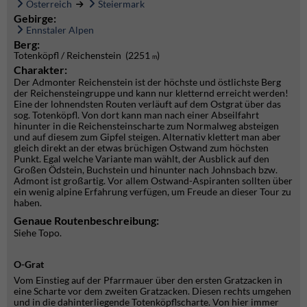
Österreich
Steiermark
Gebirge:
Ennstaler Alpen
Berg:
Totenköpfl / Reichenstein (2251
)
m
Charakter:
Der Admonter Reichenstein ist der höchste und östlichste Berg
der Reichensteingruppe und kann nur kletternd erreicht werden!
Eine der lohnendsten Routen verläuft auf dem Ostgrat über das
sog. Totenköpfl. Von dort kann man nach einer Abseilfahrt
hinunter in die Reichensteinscharte zum Normalweg absteigen
und auf diesem zum Gipfel steigen. Alternativ klettert man aber
gleich direkt an der etwas brüchigen Ostwand zum höchsten
Punkt. Egal welche Variante man wählt, der Ausblick auf den
Großen Ödstein, Buchstein und hinunter nach Johnsbach bzw.
Admont ist großartig. Vor allem Ostwand-Aspiranten sollten über
ein wenig alpine Erfahrung verfügen, um Freude an dieser Tour zu
haben.
Genaue Routenbeschreibung:
Siehe Topo.
O-Grat
Vom Einstieg auf der Pfarrmauer über den ersten Gratzacken in
eine Scharte vor dem zweiten Gratzacken. Diesen rechts umgehen
und in die dahinterliegende Totenköpflscharte. Von hier immer