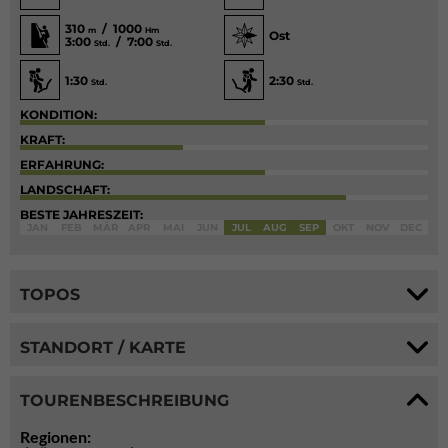
310
/ 1000
m
Hm
Ost
3:00
/ 7:00
Std.
Std.
1:30
2:30
Std.
Std.
KONDITION:
KRAFT:
ERFAHRUNG:
LANDSCHAFT:
BESTE JAHRESZEIT:
JAN
FEB
MÄR
APR
MAI
JUN
JUL
AUG
SEP
OKT
NOV
DEC
TOPOS
STANDORT / KARTE
TOURENBESCHREIBUNG
Regionen: