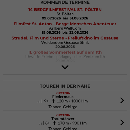
KOMMENDE TERMINE
14 BERGFILMFESTIVAL ST. PÖLTEN
St. Pölten
09.07.2026
bis 31.08.2026
Filmfest St. Anton - Berge Menschen Abenteuer
Arlberg WellCom
19.08.2026
bis 22.08.2026
Strudel, Film und Sterne - Freiluftkino im Gesäuse
Weidendom Gesäuse Stmk
20.08.2026
11. großes Sommerfest auf dem Ith
Ithwerk- Erlebnispädagogisches Zentrum Ith
29.08.2026
4Blocs KIDS 2026
DAV Kletter- & Boulderzentrum München Süd (Thalkirchen)
26.09.2026
TOUREN IN DER NÄHE
KLETTERN
Fledermaus
9+
120 m / 1000 Hm
Tennen-Gebirge
KLETTERN
Traumtänzer
8+
170 m / 900 Hm
Tennen-Gebirge