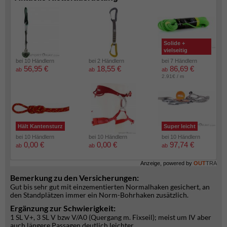
Solide +
vielseitig
bei 10 Händlern
bei 2 Händlern
bei 7 Händlern
56,95 €
18,55 €
86,69 €
ab
ab
ab
2.91€ / m
Hält Kantensturz
Super leicht
bei 10 Händlern
bei 10 Händlern
bei 10 Händlern
0,00 €
0,00 €
97,74 €
ab
ab
ab
Anzeige, powered by
OUT
TRA
Bemerkung zu den Versicherungen:
Gut bis sehr gut mit einzementierten Normalhaken gesichert, an
den Standplätzen immer ein Norm-Bohrhaken zusätzlich.
Ergänzung zur Schwierigkeit:
1 SL V+, 3 SL V bzw V/A0 (Quergang m. Fixseil); meist um IV aber
auch längere Passagen deutlich leichter.