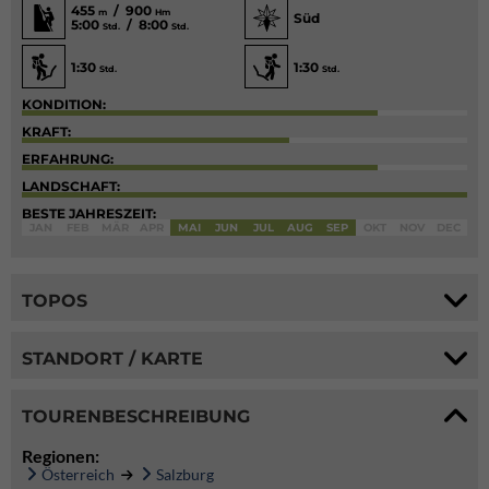
455
/ 900
m
Hm
Süd
5:00
/ 8:00
Std.
Std.
1:30
1:30
Std.
Std.
KONDITION:
KRAFT:
ERFAHRUNG:
LANDSCHAFT:
BESTE JAHRESZEIT:
JAN
FEB
MÄR
APR
MAI
JUN
JUL
AUG
SEP
OKT
NOV
DEC
TOPOS
STANDORT / KARTE
TOURENBESCHREIBUNG
Regionen:
Österreich
Salzburg