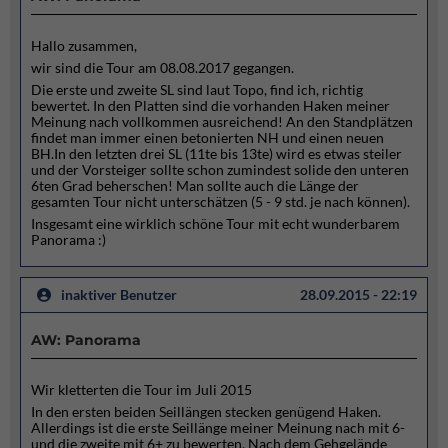
Hallo zusammen,
wir sind die Tour am 08.08.2017 gegangen.
Die erste und zweite SL sind laut Topo, find ich, richtig
bewertet. In den Platten sind die vorhanden Haken meiner
Meinung nach vollkommen ausreichend! An den Standplätzen
findet man immer einen betonierten NH und einen neuen
BH.In den letzten drei SL (11te bis 13te) wird es etwas steiler
und der Vorsteiger sollte schon zumindest solide den unteren
6ten Grad beherschen! Man sollte auch die Länge der
gesamten Tour nicht unterschätzen (5 - 9 std. je nach können).
Insgesamt eine wirklich schöne Tour mit echt wunderbarem
Panorama :)
inaktiver Benutzer
28.09.2015 - 22:19
AW: Panorama
Wir kletterten die Tour im Juli 2015
In den ersten beiden Seillängen stecken genügend Haken.
Allerdings ist die erste Seillänge meiner Meinung nach mit 6-
und die zweite mit 6+ zu bewerten. Nach dem Gehgelände