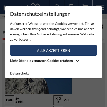
Datenschutzeinstellungen
Sollten Sie bereits ein Konto für unsere App haben, können Sie sich mit diesen Daten auch hier anmelden.
Touren
Klettern
Panorama - Großes Fieberhorn
Auf unserer Webseite werden Cookies verwendet. Einige
davon werden zwingend benötigt, während es uns andere
PANORAMA - GROSSES FIEBERHORN
ermöglichen, Ihre Nutzererfahrung auf unserer Webseite
zu verbessern.
KLETTERN
(1)
MITTEL
TOURENINFO
ALLE AKZEPTIEREN
Mehr über die genutzten Cookies erfahren
Datenschutz
5+
Diff.
Gut
5 obl.