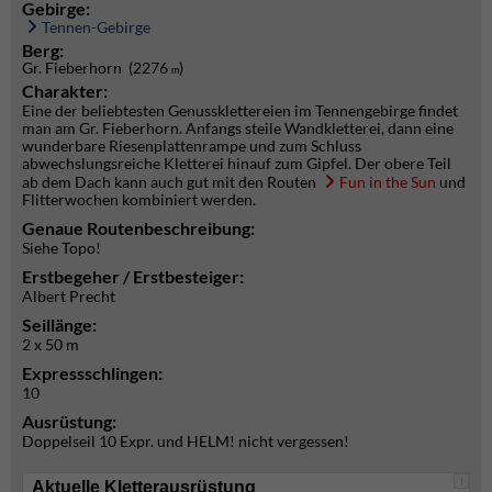
Gebirge:
Tennen-Gebirge
Berg:
Gr. Fieberhorn (2276
)
m
Charakter:
Eine der beliebtesten Genussklettereien im Tennengebirge findet
man am Gr. Fieberhorn. Anfangs steile Wandkletterei, dann eine
wunderbare Riesenplattenrampe und zum Schluss
abwechslungsreiche Kletterei hinauf zum Gipfel. Der obere Teil
ab dem Dach kann auch gut mit den Routen
Fun in the Sun
und
Flitterwochen kombiniert werden.
Genaue Routenbeschreibung:
Siehe Topo!
Erstbegeher / Erstbesteiger:
Albert Precht
Seillänge:
2 x 50 m
Expressschlingen:
10
Ausrüstung:
Doppelseil 10 Expr. und HELM! nicht vergessen!
i
Aktuelle Kletterausrüstung