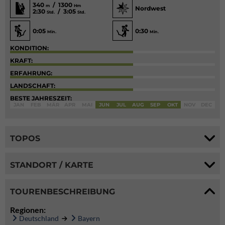
340
/ 1300
m
Hm
Nordwest
2:30
/ 3:05
Std.
Std.
0:05
0:30
Min.
Min.
KONDITION:
KRAFT:
ERFAHRUNG:
LANDSCHAFT:
BESTE JAHRESZEIT:
JAN
FEB
MÄR
APR
MAI
JUN
JUL
AUG
SEP
OKT
NOV
DEC
TOPOS
STANDORT / KARTE
TOURENBESCHREIBUNG
Regionen:
Deutschland
Bayern