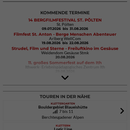
KOMMENDE TERMINE
14 BERGFILMFESTIVAL ST. PÖLTEN
St. Pölten
09.07.2026
bis 31.08.2026
Filmfest St. Anton - Berge Menschen Abenteuer
Arlberg WellCom
19.08.2026
bis 22.08.2026
Strudel, Film und Sterne - Freiluftkino im Gesäuse
Weidendom Gesäuse Stmk
20.08.2026
11. großes Sommerfest auf dem Ith
Ithwerk- Erlebnispädagogisches Zentrum Ith
29.08.2026
4Blocs KIDS 2026
DAV Kletter- & Boulderzentrum München Süd (Thalkirchen)
26.09.2026
TOUREN IN DER NÄHE
KLETTERGARTEN
Bouldergebiet Blaueishütte
7 bis 11
Berchtesgadener Alpen
KLETTERN
Logic Line