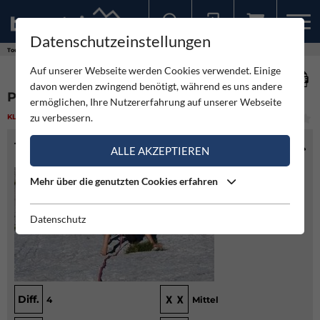
Datenschutzeinstellungen
Sollten Sie bereits ein Konto für unsere App haben, können Sie sich mit diesen Daten auch hier anmelden.
Touren
Klettern
Plattenvariante
Auf unserer Webseite werden Cookies verwendet. Einige
davon werden zwingend benötigt, während es uns andere
PLATTENVARIANTE
ermöglichen, Ihre Nutzererfahrung auf unserer Webseite
zu verbessern.
KLETTERN
(1)
LEICHT
TOURENINFO
ALLE AKZEPTIEREN
Mehr über die genutzten Cookies erfahren
Datenschutz
Diff.
4
Mittel