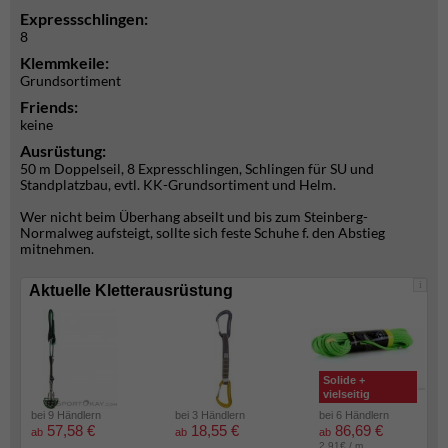
Expressschlingen:
8
Klemmkeile:
Grundsortiment
Friends:
keine
Ausrüstung:
50 m Doppelseil, 8 Expresschlingen, Schlingen für SU und
Standplatzbau, evtl. KK-Grundsortiment und Helm.
Wer nicht beim Überhang abseilt und bis zum Steinberg-
Normalweg aufsteigt, sollte sich feste Schuhe f. den Abstieg
mitnehmen.
i
Aktuelle Kletterausrüstung
Solide +
vielseitig
bei 9 Händlern
bei 3 Händlern
bei 6 Händlern
57,58 €
18,55 €
86,69 €
ab
ab
ab
2.91€ / m