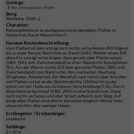
Gebirge:
Berchtesgadener Alpen
Berg:
Steinberg (2065
)
m
Charakter:
Reibungskletterei an glattgewaschenen geneigten Platten in
festem Fels (kaum Wasserrillen!).
Genaue Routenbeschreibung:
Vom Plattenfuß dem schräg nach rechts verlaufenden Riß folgend
bis zu einer Rampe. Nach links zu Stand (2xSU). Wieder einem Riß
etwa 4 m schräg rechts folgen, dann gerade über Platten empor
(5BH, 1NH, evtl. Zwischenstand) zu einer Wanne mit Standplätzen
(SU). Aus der Wanne rechts (SU) über gerauhte Platten (3BH, evtl.
Zwischenstand) zum Stand unter dem markanten Überhang
(Ringhaken, Abseilpiste). Am Wandfuß nach rechts über Schrofen
und Platten vorbei an der Steinberghöhle (1850m) bis zu der
schon von der Hütte aus sichtbaren Verschneidung (5 SL). Durch
diese kaminartig hinauf (4 BH, 2NH) in eine Schuttrinne. Diese
nach rechts verlassen und über Schutt aufwärts zum Steig. Auf
dengroßen Platten sind etliche Varianten möglich! Weiter links
etwas leichter aber weniger Haken.
Erstbegeher / Erstbesteiger:
unbekannt
Seillänge:
2 x 50 m