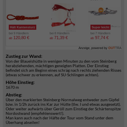
Hält Kantensturz
Super leicht
bei 9 Händlern
bei 8 Händlern
bei 7 Händlern
120,80 €
71,39 €
97,74 €
ab
ab
ab
Anzeige, powered by
OUT
TRA
Zustieg zur Wand:
Von der Blaueishütte in wenigen Minuten zu den vom Steinberg
herabziehenden, mächtigen geneigten Platten. Der Einstieg
befindet sich am Beginn eines schräg nach rechts ziehenden Risses
(etwas schwer zu erkennen, auf SU-Schlingen achten).
Höhe Einstieg:
1670 m
Abstieg:
Über den markierten Steinberg-Normalweg entweder zum Gipfel
bzw. in 1/2h zurück ins Kar zur Hütte (tlw. I und etwas ausgesetzt).
Oder weiter aufwärts über Geröll zum Einstieg der Schärtenspitze
Nordostwand (empfehlenswert!).
Man kann auch nach der Häfte der Tour vom Stand unter dem
Überhang abseilen!