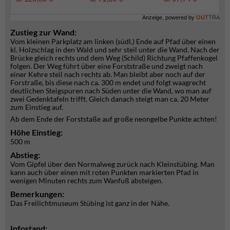
Anzeige, powered by
OUT
TRA
Zustieg zur Wand:
Vom kleinen Parkplatz am linken (südl.) Ende auf Pfad über einen
kl. Holzschlag in den Wald und sehr steil unter die Wand. Nach der
Brücke gleich rechts und dem Weg (Schild) Richtung Pfaffenkogel
folgen. Der Weg führt über eine Forststraße und zweigt nach
einer Kehre steil nach rechts ab. Man bleibt aber noch auf der
Forstraße, bis diese nach ca. 300 m endet und folgt waagrecht
deutlichen Steigspuren nach Süden unter die Wand, wo man auf
zwei Gedenktafeln trifft. Gleich danach steigt man ca. 20 Meter
zum Einstieg auf.
Ab dem Ende der Forststaße auf große neongelbe Punkte achten!
Höhe Einstieg:
500 m
Abstieg:
Vom Gipfel über den Normalweg zurück nach Kleinstübing. Man
kann auch über einen mit roten Punkten markierten Pfad in
wenigen Minuten rechts zum Wanfuß absteigen.
Bemerkungen:
Das Freilichtmuseum Stübing ist ganz in der Nähe.
Infostand: