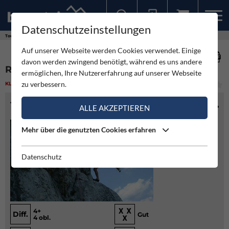
Datenschutzeinstellungen
Sollten Sie bereits ein Konto für unsere App haben, können Sie sich mit diesen Daten auch hier anmelden.
Touren
Klettern
Rudlweg - Pfaffenkogel
Auf unserer Webseite werden Cookies verwendet. Einige
davon werden zwingend benötigt, während es uns andere
RUDLWEG - PFAFFENKOGEL
ermöglichen, Ihre Nutzererfahrung auf unserer Webseite
zu verbessern.
KLETTERN
(2)
LEICHT
TOURENINFO
ALLE AKZEPTIEREN
Mehr über die genutzten Cookies erfahren
Datenschutz
4+
Diff.
Gut
4 obl.