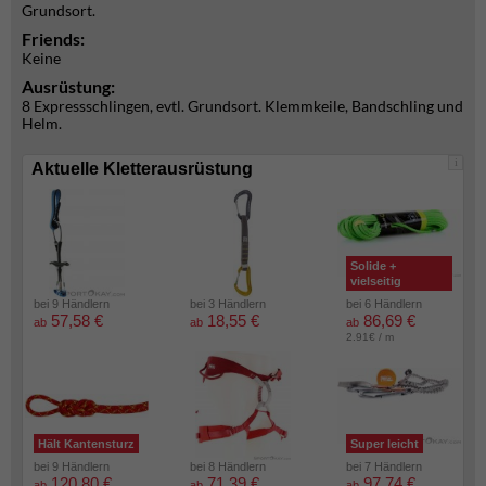
Grundsort.
Friends:
Keine
Ausrüstung:
8 Expressschlingen, evtl. Grundsort. Klemmkeile, Bandschling und
Helm.
i
Aktuelle Kletterausrüstung
Solide +
vielseitig
bei 9 Händlern
bei 3 Händlern
bei 6 Händlern
57,58 €
18,55 €
86,69 €
ab
ab
ab
2.91€ / m
Hält Kantensturz
Super leicht
bei 9 Händlern
bei 8 Händlern
bei 7 Händlern
120,80 €
71,39 €
97,74 €
ab
ab
ab