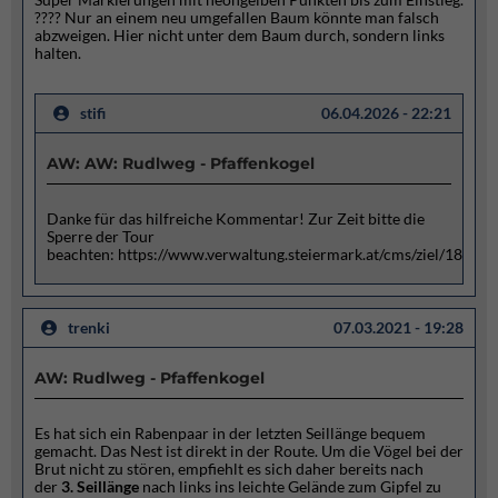
???? Nur an einem neu umgefallen Baum könnte man falsch
abzweigen. Hier nicht unter dem Baum durch, sondern links
halten.
stifi
06.04.2026 - 22:21
AW: AW: Rudlweg - Pfaffenkogel
Danke für das hilfreiche Kommentar! Zur Zeit bitte die
Sperre der Tour
beachten: https://www.verwaltung.steiermark.at/cms/ziel/18370
trenki
07.03.2021 - 19:28
AW: Rudlweg - Pfaffenkogel
Es hat sich ein Rabenpaar in der letzten Seillänge bequem
gemacht. Das Nest ist direkt in der Route. Um die Vögel bei der
Brut nicht zu stören, empfiehlt es sich daher bereits nach
der
3. Seillänge
nach links ins leichte Gelände zum Gipfel zu