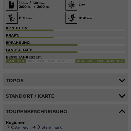
155
/ 300
m
Hm
Ost
2:00
/ 3:00
Std.
Std.
0:30
0:30
Min.
Min.
KONDITION:
KRAFT:
ERFAHRUNG:
LANDSCHAFT:
BESTE JAHRESZEIT:
JAN
FEB
MÄR
APR
MAI
JUN
JUL
AUG
SEP
OKT
NOV
DEC
TOPOS
STANDORT / KARTE
TOURENBESCHREIBUNG
Regionen:
Österreich
Steiermark