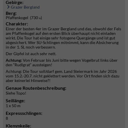
Gebirge:
Grazer Bergland
Berg:
Pfaffenkogel (730
)
m
Charakter:
Einer der besten 4er im Grazer Bergland und das, obwohl der Fels
am Pfaffenkogel auf den ersten Blick überhaupt nicht einladen
wirkt. Die Tour hat einige sehr fotogene Quergänge und ist gut
abgesichert. Wer SU-Schlingen mitnimmt, kann die Absicherung
in der 1. SL noch verbessern.
Der Gipfel ist auch sehr nett.
Achtung:
Von Februar bis Juni bitte wegen Vogelbrut links über
den “Rudlgrat“ aussteigen!
Achtung: Die Tour soll/darf gem. Land Steiermark im Jahr 2026
vom 15.2.-20.7. nicht geklettert werden. Vor Ort finden sich dazu
aber keinerlei Hinweise?!
Genaue Routenbeschreibung:
Siehe Topo!
Seillänge:
1 x 50 m
Expressschlingen:
8
Klemmkeile: