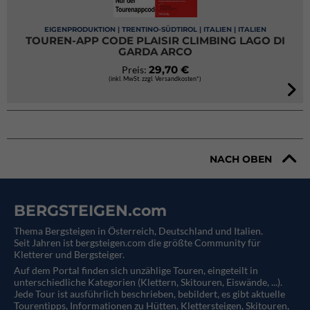
EIGENPRODUKTION | TRENTINO-SÜDTIROL | ITALIEN | ITALIEN
TOUREN-APP CODE PLAISIR CLIMBING LAGO DI
GARDA ARCO
29,70 €
Preis:
(inkl. MwSt. zzgl. Versandkosten*)
NACH OBEN
BERGSTEIGEN.com
Thema Bergsteigen in Österreich, Deutschland und Italien.
Seit Jahren ist bergsteigen.com die größte Community für
Kletterer und Bergsteiger.
Auf dem Portal finden sich unzählige Touren, eingeteilt in
unterschiedliche Kategorien (Klettern, Skitouren, Eiswände, ...).
Jede Tour ist ausführlich beschrieben, bebildert, es gibt aktuelle
Tourentipps, Informationen zu Hütten, Klettersteigen, Skitouren,