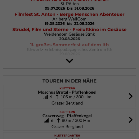
St. Pölten
09.07.2026
bis 31.08.2026
Filmfest St. Anton - Berge Menschen Abenteuer
Arlberg WellCom
19.08.2026
bis 22.08.2026
Strudel, Film und Sterne - Freiluftkino im Gesäuse
Weidendom Gesäuse Stmk
20.08.2026
11. großes Sommerfest auf dem Ith
Ithwerk- Erlebnispädagogisches Zentrum Ith
29.08.2026
Rock Master Arco
Arco (IT)
02.10.2026
bis 04.10.2026
TOUREN IN DER NÄHE
KLETTERN
Moschus Brutal - Pfaffenkogel
6
105 m / 300 Hm
Grazer Bergland
KLETTERN
Grazerweg - Pfaffenkogel
6
80 m / 300 Hm
Grazer Bergland
KLETTERGARTEN