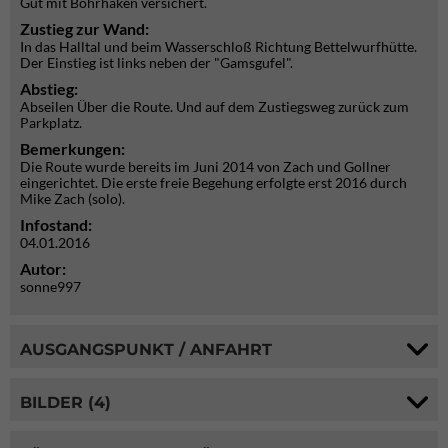
Gut mit Bohrhaken versichert.
Zustieg zur Wand:
In das Halltal und beim Wasserschloß Richtung Bettelwurfhütte.
Der Einstieg ist links neben der "Gamsgufel".
Abstieg:
Abseilen Über die Route. Und auf dem Zustiegsweg zurück zum
Parkplatz.
Bemerkungen:
Die Route wurde bereits im Juni 2014 von Zach und Gollner
eingerichtet. Die erste freie Begehung erfolgte erst 2016 durch
Mike Zach (solo).
Infostand:
04.01.2016
Autor:
sonne997
AUSGANGSPUNKT / ANFAHRT
BILDER (4)