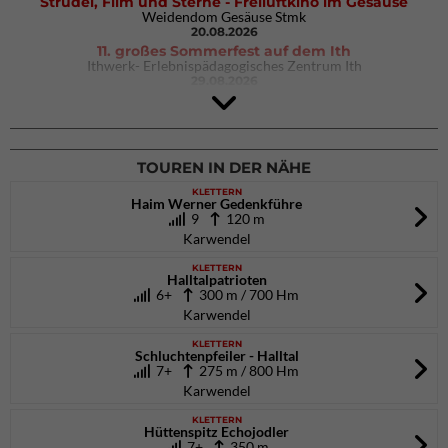
Strudel, Film und Sterne - Freiluftkino im Gesäuse
Weidendom Gesäuse Stmk
20.08.2026
11. großes Sommerfest auf dem Ith
Ithwerk- Erlebnispädagogisches Zentrum Ith
29.08.2026
4Blocs KIDS 2026
DAV Kletter- & Boulderzentrum München Süd (Thalkirchen)
26.09.2026
TOUREN IN DER NÄHE
KLETTERN
Haim Werner Gedenkführe
9
120 m
Karwendel
KLETTERN
Halltalpatrioten
6+
300 m / 700 Hm
Karwendel
KLETTERN
Schluchtenpfeiler - Halltal
7+
275 m / 800 Hm
Karwendel
KLETTERN
Hüttenspitz Echojodler
7+
350 m