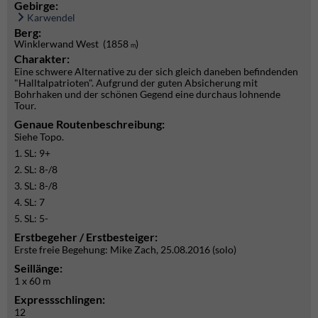
Gebirge:
Karwendel
Berg:
Winklerwand West (1858
)
m
Charakter:
Eine schwere Alternative zu der sich gleich daneben befindenden
"Halltalpatrioten". Aufgrund der guten Absicherung mit
Bohrhaken und der schönen Gegend eine durchaus lohnende
Tour.
Genaue Routenbeschreibung:
Siehe Topo.
1. SL: 9+
2. SL: 8-/8
3. SL: 8-/8
4. SL: 7
5. SL: 5-
Erstbegeher / Erstbesteiger:
Erste freie Begehung: Mike Zach, 25.08.2016 (solo)
Seillänge:
1 x 60 m
Expressschlingen:
12