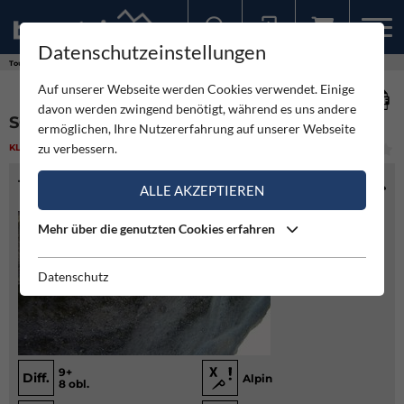
Datenschutzeinstellungen
Sollten Sie bereits ein Konto für unsere App haben, können Sie sich mit diesen Daten auch hier anmelden.
Touren
Klettern
Solo into the light
Auf unserer Webseite werden Cookies verwendet. Einige
davon werden zwingend benötigt, während es uns andere
SOLO INTO THE LIGHT
ermöglichen, Ihre Nutzererfahrung auf unserer Webseite
zu verbessern.
KLETTERN
(1)
SCHWER
TOURENINFO
ALLE AKZEPTIEREN
Mehr über die genutzten Cookies erfahren
Datenschutz
9+
Diff.
Alpin
8 obl.