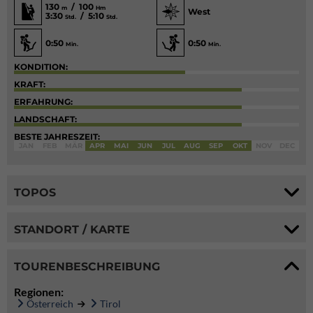
130
/ 100
m
Hm
West
3:30
/ 5:10
Std.
Std.
0:50
0:50
Min.
Min.
KONDITION:
KRAFT:
ERFAHRUNG:
LANDSCHAFT:
BESTE JAHRESZEIT:
JAN
FEB
MÄR
APR
MAI
JUN
JUL
AUG
SEP
OKT
NOV
DEC
TOPOS
STANDORT / KARTE
TOURENBESCHREIBUNG
Regionen:
Österreich
Tirol