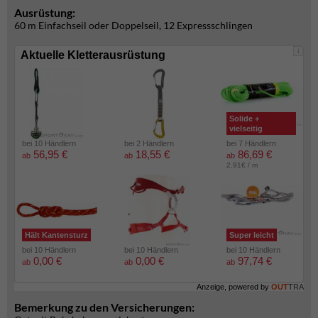
Ausrüstung:
60 m Einfachseil oder Doppelseil, 12 Expressschlingen
i
Aktuelle Kletterausrüstung
Solide +
vielseitig
bei 10 Händlern
bei 2 Händlern
bei 7 Händlern
56,95 €
18,55 €
86,69 €
ab
ab
ab
2.91€ / m
Hält Kantensturz
Super leicht
bei 10 Händlern
bei 10 Händlern
bei 10 Händlern
0,00 €
0,00 €
97,74 €
ab
ab
ab
Anzeige, powered by
OUT
TRA
Bemerkung zu den Versicherungen: