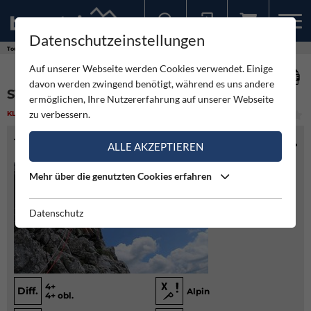
Datenschutzeinstellungen
Sollten Sie bereits ein Konto für unsere App haben, können Sie sich mit diesen Daten auch hier anmelden.
Touren
Klettern
Steyrerweg - Festkogel Südwand
Auf unserer Webseite werden Cookies verwendet. Einige
davon werden zwingend benötigt, während es uns andere
STEYRERWEG - FESTKOGEL SÜDWAND
ermöglichen, Ihre Nutzererfahrung auf unserer Webseite
zu verbessern.
KLETTERN
(1)
LEICHT
TOURENINFO
ALLE AKZEPTIEREN
Mehr über die genutzten Cookies erfahren
Datenschutz
4+
Diff.
Alpin
4+ obl.