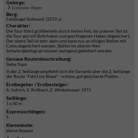
Gebirge:
Ennstaler Alpen
Berg:
Felstkogel Südwand (2272
)
m
Charakter:
Die Tour führt größtenteils durch festen Fels. Im unteren Teil ist
die Tour gut mit Bohrhaken und geschlagenen Haken abgesichert.
Der obere Teil ist sehr alpin und kann nur an einigen Stellen mit
Cams abgesichert werden. Stellen im oberen 4ten
Schwierigkeitsgrad müssen zwingend geklettert werden.
Genaue Routenbeschreibung:
Siehe Topo.
In der 2. Seillänge empfiehlt sich die Variante über die 2. Seillänge
der Route "Fahrt ins Blaue" - schöne, gut gesicherte Platten.
Erstbegeher / Erstbesteiger:
A. Indrich, E. Roßbach, E. Winkelmayer 1973
Seillänge:
1 x 50 m
Expressschlingen:
5
Klemmkeile:
kleine Stopper