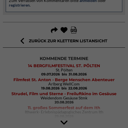
Zum Verfassen von Kommentaren bitte
anmelden
oder
registrieren
.
ZURÜCK ZUR KLETTERN LISTANSICHT
KOMMENDE TERMINE
14 BERGFILMFESTIVAL ST. PÖLTEN
St. Pölten
09.07.2026
bis 31.08.2026
Filmfest St. Anton - Berge Menschen Abenteuer
Arlberg WellCom
19.08.2026
bis 22.08.2026
Strudel, Film und Sterne - Freiluftkino im Gesäuse
Weidendom Gesäuse Stmk
20.08.2026
11. großes Sommerfest auf dem Ith
Ithwerk- Erlebnispädagogisches Zentrum Ith
29.08.2026
Rock Master Arco
Arco (IT)