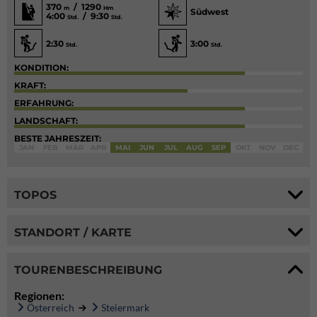
370
/ 1290
m
Hm
Südwest
4:00
/ 9:30
Std.
Std.
2:30
3:00
Std.
Std.
KONDITION:
KRAFT:
ERFAHRUNG:
LANDSCHAFT:
BESTE JAHRESZEIT:
JAN
FEB
MÄR
APR
MAI
JUN
JUL
AUG
SEP
OKT
NOV
DEC
TOPOS
STANDORT / KARTE
TOURENBESCHREIBUNG
Regionen:
Österreich
Steiermark