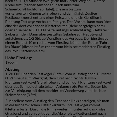
nach ca. 1- 1,5 Stunden zweigt ein markierter Weg bei "Untere
Koderalm" (flacher Almboden) nach links zum
Schneeloch/Hochtor ab (Tafel). Diesem bis zum
vorgelagerten Rinnenstein folgen und dann(Tafel, Zustieg
Festkogel) zuerst entlang einer Felswand und ein Geröllkar in
Richtung Festkoge Vorbau aufsteigen. Den Vorbau kann man über
eine der dort vorhanden Kletterrouten (siehe bergteigen.com)
oder an seiner RECHTEN Seite, anfangs schluchtartig, Kletterei 1-
2 überwinden. Dann über gestuftes Gelädne zur Hauptwand
aufsteigen, ca. 1/2 Std. ab Wandfuß des Vorbaus. Der Einstieg bei
einem Bolt ist 10 m rechts vom Einstiegsbühler der Route "Fahrt
ins Blaue" (dieser ist 3 m rechts vom klein rot markierten Einstieg
des PSP-Plattenspielers).
Höhe Einstieg:
1900 m
Abstieg:
1. Zu Fuß über den Festkogel Gipfel: Vom Ausstieg noch 15 Meter
(1-2) hinauf zum Westgrat, dem Grat nach rechts 10 Min.
Richtung Festkogel Gipfel folgen und von dort Richtung Festkogel
über das Schneeloch absteigen. Anfangs rote Punkte. Später bis
zur Vereinigung mit dem markierten Wanderweg vom Hochtor
Steinmänner (3 Std.).
2. Abseilen: Vom Ausstieg den Grat nach links absteigen, bis man
in die Rinne zwischen Östeinkarturm und Festkogel kommt
(klettern bis 2). Durch die Rinne weiter hinunter auf das große
Grasband und von dort über die Abseilpiste (Kettenstand nach