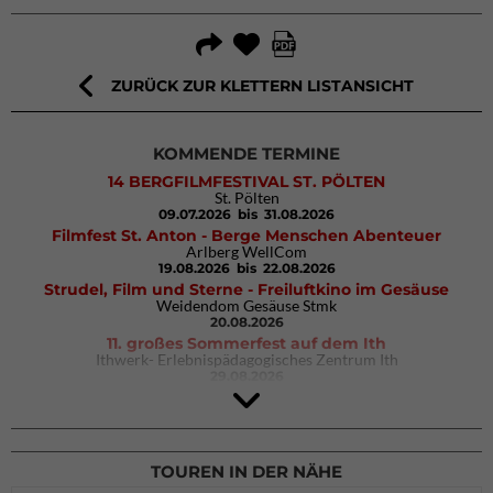
ZURÜCK ZUR KLETTERN LISTANSICHT
KOMMENDE TERMINE
14 BERGFILMFESTIVAL ST. PÖLTEN
St. Pölten
09.07.2026
bis 31.08.2026
Filmfest St. Anton - Berge Menschen Abenteuer
Arlberg WellCom
19.08.2026
bis 22.08.2026
Strudel, Film und Sterne - Freiluftkino im Gesäuse
Weidendom Gesäuse Stmk
20.08.2026
11. großes Sommerfest auf dem Ith
Ithwerk- Erlebnispädagogisches Zentrum Ith
29.08.2026
4Blocs KIDS 2026
DAV Kletter- & Boulderzentrum München Süd (Thalkirchen)
26.09.2026
TOUREN IN DER NÄHE