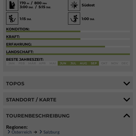
170
/ 800
m
Hm
Südost
3:00
/ 5:15
Std.
Std.
1:15
1:00
Std.
Std.
KONDITION:
KRAFT:
ERFAHRUNG:
LANDSCHAFT:
BESTE JAHRESZEIT:
JAN
FEB
MÄR
APR
MAI
JUN
JUL
AUG
SEP
OKT
NOV
DEC
TOPOS
STANDORT / KARTE
TOURENBESCHREIBUNG
Regionen:
Österreich
Salzburg