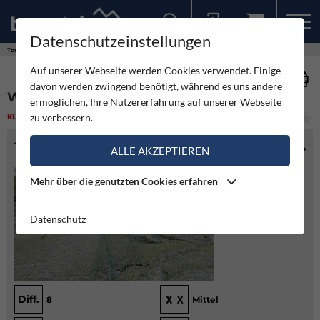
Datenschutzeinstellungen
Sollten Sie bereits ein Konto für unsere App haben, können Sie sich mit diesen Daten auch hier anmelden.
Touren
Klettern
Wellenreiter
Auf unserer Webseite werden Cookies verwendet. Einige
davon werden zwingend benötigt, während es uns andere
WELLENREITER
ermöglichen, Ihre Nutzererfahrung auf unserer Webseite
zu verbessern.
KLETTERN
(1)
SCHWER
TOURENINFO
ALLE AKZEPTIEREN
Mehr über die genutzten Cookies erfahren
Datenschutz
Diff.
8
Mittel