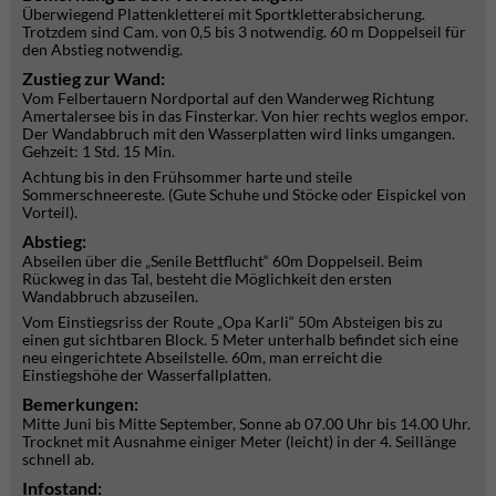
Überwiegend Plattenkletterei mit Sportkletterabsicherung.
Trotzdem sind Cam. von 0,5 bis 3 notwendig. 60 m Doppelseil für
den Abstieg notwendig.
Zustieg zur Wand:
Vom Felbertauern Nordportal auf den Wanderweg Richtung
Amertalersee bis in das Finsterkar. Von hier rechts weglos empor.
Der Wandabbruch mit den Wasserplatten wird links umgangen.
Gehzeit: 1 Std. 15 Min.
Achtung bis in den Frühsommer harte und steile
Sommerschneereste. (Gute Schuhe und Stöcke oder Eispickel von
Vorteil).
Abstieg:
Abseilen über die „Senile Bettflucht“ 60m Doppelseil. Beim
Rückweg in das Tal, besteht die Möglichkeit den ersten
Wandabbruch abzuseilen.
Vom Einstiegsriss der Route „Opa Karli“ 50m Absteigen bis zu
einen gut sichtbaren Block. 5 Meter unterhalb befindet sich eine
neu eingerichtete Abseilstelle. 60m, man erreicht die
Einstiegshöhe der Wasserfallplatten.
Bemerkungen:
Mitte Juni bis Mitte September, Sonne ab 07.00 Uhr bis 14.00 Uhr.
Trocknet mit Ausnahme einiger Meter (leicht) in der 4. Seillänge
schnell ab.
Infostand: