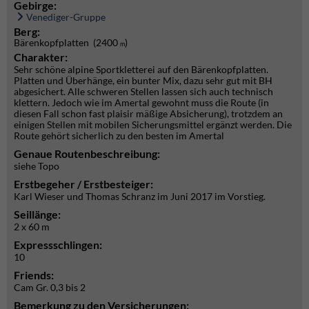
Gebirge:
Venediger-Gruppe
Berg:
Bärenkopfplatten (2400
)
m
Charakter:
Sehr schöne alpine Sportkletterei auf den Bärenkopfplatten.
Platten und Überhänge, ein bunter Mix, dazu sehr gut mit BH
abgesichert. Alle schweren Stellen lassen sich auch technisch
klettern. Jedoch wie im Amertal gewohnt muss die Route (in
diesen Fall schon fast plaisir mäßige Absicherung), trotzdem an
einigen Stellen mit mobilen Sicherungsmittel ergänzt werden. Die
Route gehört sicherlich zu den besten im Amertal
Genaue Routenbeschreibung:
siehe Topo
Erstbegeher / Erstbesteiger:
Karl Wieser und Thomas Schranz im Juni 2017 im Vorstieg.
Seillänge:
2 x 60 m
Expressschlingen:
10
Friends:
Cam Gr. 0,3 bis 2
Bemerkung zu den Versicherungen: