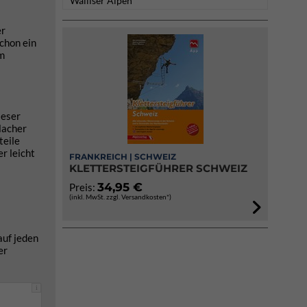
Walliser Alpen
er
chon ein
am
)
ieser
lacher
teile
r leicht
FRANKREICH | SCHWEIZ
KLETTERSTEIGFÜHRER SCHWEIZ
34,95 €
Preis:
(inkl. MwSt. zzgl. Versandkosten*)
auf jeden
er
i