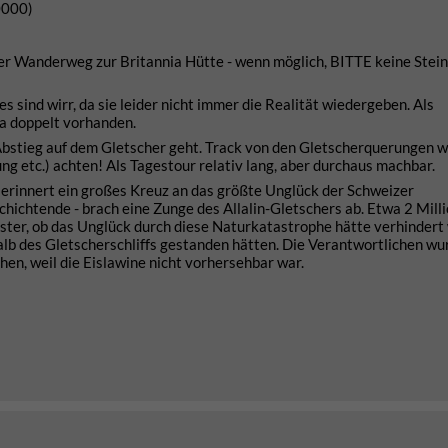
0000)
der Wanderweg zur Britannia Hütte - wenn möglich, BITTE keine Stei
 sind wirr, da sie leider nicht immer die Realität wiedergeben. Als
da doppelt vorhanden.
Abstieg auf dem Gletscher geht. Track von den Gletscherquerungen w
g etc.) achten! Als Tagestour relativ lang, aber durchaus machbar.
erinnert ein großes Kreuz an das größte Unglück der Schweizer
hichtende - brach eine Zunge des Allalin-Gletschers ab. Etwa 2 Mill
eister, ob das Unglück durch diese Naturkatastrophe hätte verhinder
lb des Gletscherschliffs gestanden hätten. Die Verantwortlichen wu
hen, weil die Eislawine nicht vorhersehbar war.