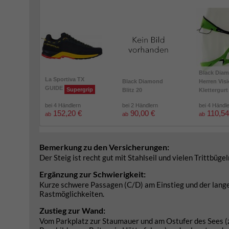
Black Dia
La Sportiva TX
Black Diamond
Herren Vis
GUIDE
Supergrip
Blitz 20
Klettergurt
bei 4 Händlern
bei 2 Händlern
bei 4 Händl
152,20 €
90,00 €
110,54
ab
ab
ab
Bemerkung zu den Versicherungen:
Der Steig ist recht gut mit Stahlseil und vielen Trittbügel
Ergänzung zur Schwierigkeit:
Kurze schwere Passagen (C/D) am Einstieg und der lange, 
Rastmöglichkeiten.
Zustieg zur Wand:
Vom Parkplatz zur Staumauer und am Ostufer des Sees (zu