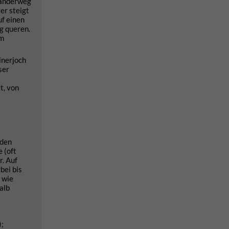
 Wanderweg
er steigt
uf einen
g queren.
um
inerjoch
ser
t, von
 den
 (oft
r. Auf
bei bis
 wie
alb
);