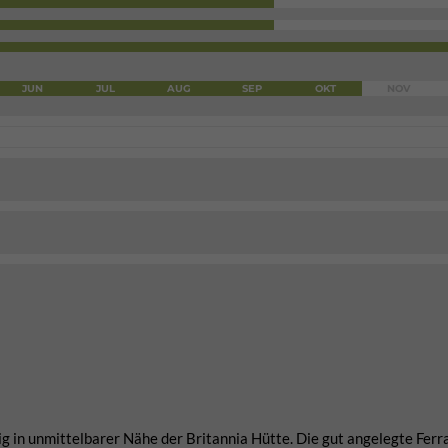
JUN
JUL
AUG
SEP
OKT
NOV
eig in unmittelbarer Nähe der Britannia Hütte. Die gut angelegte Ferr