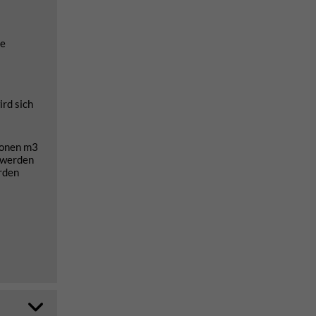
ne
ird sich
ionen m3
t werden
rden