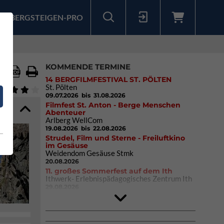
BERGSTEIGEN-PRO
Sollten Sie bereits ein Konto für unsere App haben, können Sie sich mit diesen Daten auch hier anmelden.
KOMMENDE TERMINE
14 BERGFILMFESTIVAL ST. PÖLTEN
St. Pölten
09.07.2026
bis 31.08.2026
Filmfest St. Anton - Berge Menschen
Abenteuer
Arlberg WellCom
19.08.2026
bis 22.08.2026
Strudel, Film und Sterne - Freiluftkino
im Gesäuse
Weidendom Gesäuse Stmk
20.08.2026
11. großes Sommerfest auf dem Ith
Ithwerk- Erlebnispädagogisches Zentrum Ith
29.08.2026
Rock Master Arco
Arco (IT)
02.10.2026
bis 04.10.2026