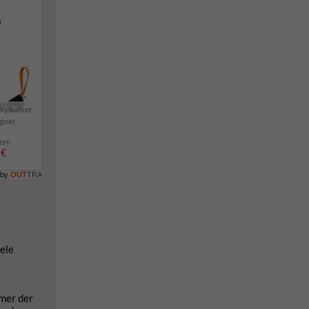
kywalker
igset
lern
 €
 by
OUT
TRA
iele
mmer der