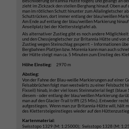
Beschilderung Britannia Hütte folgen) und gelangt an de
zieht im Zickzack den steilen Berghang hinauf. Oben auf
man im rötlichen Schutt hinunter zum Allalingletscher a
Schuttrücken, dort immer entlang der blau/weißen Mark
Am Ende auf entlang der blau/weißen Markierung hinauf
Anseilplatz bei der Klettersteigtafel ab.
Als alternativer Zustieg gibt es noch andere Möglichkeit:
und den Chessjengletscher zur Britannia Hütte und von 
Zustieg wegen Steinschlag gesperrt – Informationen üb
Bergbahnen Plattjen bzw. Morenia kann man auch schnell
der Hütte steigt man ca. 5 Minuten zum Einstieg des Klet
Höhe Einstieg:
2970 m
Abstieg:
Von der Fahne der Blau-weiße Markierungen auf einer G
Felsabbrüchen folgt man westwärts zu einer Felsbucht hin.
Fixseil) hinab, in der viel loses Steinmaterial liegt (bl
diesem - oder entlang der blau/weißen Markierung darübe
man auf den Glacier-Trail trifft (25 Min.). Entweder r
aufgestiegen. Wenn man zur Britannia-Hütte will, hält ma
des Klettersteigeinstieges wieder auf den Hüttenzustieg
Kartenmaterial:
Swisstopo 1329 (M: 1:25000); Swisstopo 1328 (M: 1:2