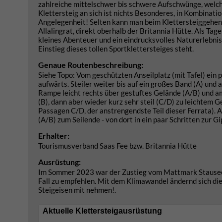
zahlreiche mittelschwer bis schwere Aufschwünge, welch
Klettersteig an sich ist nichts Besonderes, in Kombinat
Angelegenheit! Selten kann man beim Klettersteiggehen 
Allalingrat, direkt oberhalb der Britannia Hütte. Als T
kleines Abenteuer und ein eindrucksvolles Naturerlebnis 
Einstieg dieses tollen Sportklettersteiges steht.
Genaue Routenbeschreibung:
Siehe Topo: Vom geschützten Anseilplatz (mit Tafel) ein p
aufwärts. Steiler weiter bis auf ein großes Band (A) und 
Rampe leicht rechts über gestuftes Gelände (A/B) und am 
(B), dann aber wieder kurz sehr steil (C/D) zu leichtem 
Passagen C/D, der anstrengendste Teil dieser Ferrata). A
(A/B) zum Seilende - von dort in ein paar Schritten zur G
Erhalter:
Tourismusverband Saas Fee bzw. Britannia Hütte
Ausrüstung:
Im Sommer 2023 war der Zustieg vom Mattmark Stausee (
Fall zu empfehlen. Mit dem Klimawandel ändernd sich die
Steigeisen mit nehmen!.
Aktuelle Klettersteigausrüstung