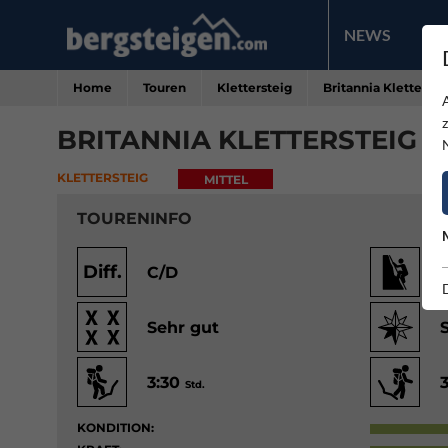
NEWS
PR
Home
Touren
Klettersteig
Britannia Kletterste
BRITANNIA KLETTERSTEIG -
KLETTERSTEIG
MITTEL
TOURENINFO
Diff.
C/D
Sehr gut
3:30
Std.
KONDITION: