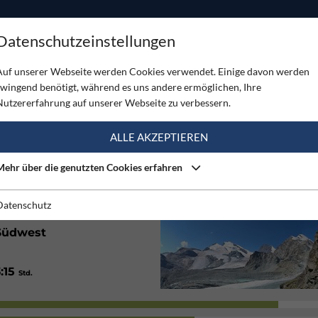
ODUKTE
TOUREN
SERVICE
SHOP
MAGAZINE
Datenschutzeinstellungen
ig - Saas Fee
Auf unserer Webseite werden Cookies verwendet. Einige davon werden
zwingend benötigt, während es uns andere ermöglichen, Ihre
 SAAS FEE
Nutzererfahrung auf unserer Webseite zu verbessern.
(1)
ALLE AKZEPTIEREN
Mehr über die genutzten Cookies erfahren
160
/ 1200
Hm
Hm
1:00
/ 7:45
Std.
Std.
Datenschutz
Südwest
3:15
Std.