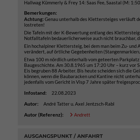
Hallwag Kümmerly & Frey 14: Saas Fee, Saastal (M: 1:5
Bemerkungen:
Achtung:
Genau unterhalb des Klettersteiges verläuft 
lostreten!
Die Tafeln mit der K-Bewertung entlang des Klettersteiges
Notfalltafeln bedauerlicherweise auch nicht brauchbar, 
Ein hochalpiner Klettersteig, bei dem man beim Zu- und 
verändert, auf örtliche Gegebenheiten (Stangenmarkierun
Etwa 100 m nördlich unterhalb vom geteerten Parkplatz 
Baugeschichte. Am 30.8.1965 um 17:20 Uhr – kurz vor Sc
Eis begruben 88 Arbeiter. Bis heute scheiden sich die G
können, wenn die Baubaracken und Kantine nicht unterha
jedenfalls vom Gericht in Visp 7 Jahre später freigesproc
Infostand:
22.08.2023
Autor:
André Tatter u. Axel Jentzsch-Rabl
Autor (Referenz):
Andrett
AUSGANGSPUNKT / ANFAHRT