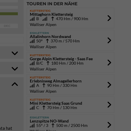
TOUREN IN DER NÄHE
KLETTERSTEIG
Mittaghorn Klettersteig
B
470 Hm / 900 Hm
Walliser Alpen
DEC
EISKLETTERN
Allalinhorn Nordwand
50°
370 m / 570 Hm
Walliser Alpen
KLETTERSTEIG
Gorge Alpin Klettersteig - Saas Fee
B/C
180 Hm / 200 Hm
Walliser Alpen
KLETTERSTEIG
Erlebnisweg Almagellerhorn
A
90 Hm / 330 Hm
Walliser Alpen
KLETTERSTEIG
Mini Klettersteig Saas Grund
C
70 Hm / 130 Hm
EISKLETTERN
Lenzspitze NO-Wand
55° / 3
500 m / 2500 Hm
ata hat