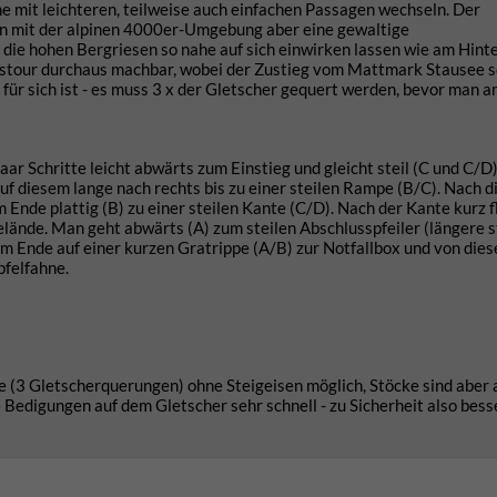
e mit leichteren, teilweise auch einfachen Passagen wechseln. Der
ion mit der alpinen 4000er-Umgebung aber eine gewaltige
die hohen Bergriesen so nahe auf sich einwirken lassen wie am Hint
agestour durchaus machbar, wobei der Zustieg vom Mattmark Stausee s
für sich ist - es muss 3 x der Gletscher gequert werden, bevor man 
aar Schritte leicht abwärts zum Einstieg und gleicht steil (C und C/D
auf diesem lange nach rechts bis zu einer steilen Rampe (B/C). Nach d
Ende plattig (B) zu einer steilen Kante (C/D). Nach der Kante kurz f
Gelände. Man geht abwärts (A) zum steilen Abschlusspfeiler (längere s
m Ende auf einer kurzen Gratrippe (A/B) zur Notfallbox und von diese
ipfelfahne.
3 Gletscherquerungen) ohne Steigeisen möglich, Stöcke sind aber 
 Bedigungen auf dem Gletscher sehr schnell - zu Sicherheit also bess