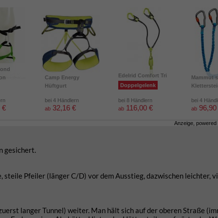
mond
Edelrid Comfort Tri
ion
Camp Energy
Mammut s
Doppelgelenk
Hüftgurt
Kletterste
ern
bei 4 Händlern
bei 8 Händlern
bei 4 Händ
 €
32,16 €
116,00 €
96,90
ab
ab
ab
Anzeige, powered
n gesichert.
steile Pfeiler (länger C/D) vor dem Ausstieg, dazwischen leichter, v
erst langer Tunnel) weiter. Man hält sich auf der oberen Straße (i