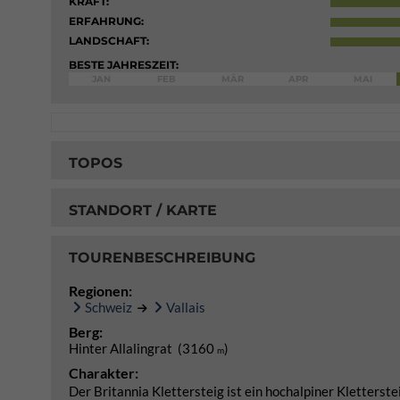
KRAFT:
ERFAHRUNG:
LANDSCHAFT:
BESTE JAHRESZEIT:
JAN
FEB
MÄR
APR
MAI
TOPOS
STANDORT / KARTE
TOURENBESCHREIBUNG
Regionen:
Schweiz
Vallais
Berg:
Hinter Allalingrat (3160
)
m
Charakter:
Der Britannia Klettersteig ist ein hochalpiner Kletterst