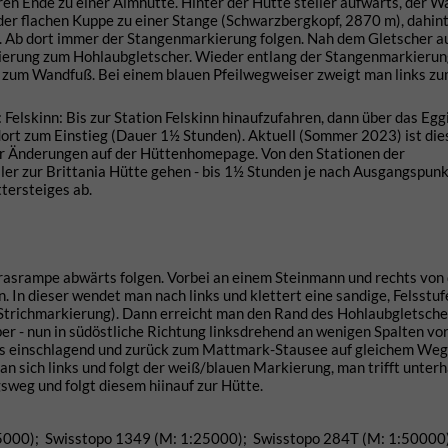
ren Ende zu einer Almhütte. Hinter der Hütte steiler aufwärts, der
 der flachen Kuppe zu einer Stange (Schwarzbergkopf, 2870 m), dahint
b. Ab dort immer der Stangenmarkierung folgen. Nah dem Gletscher a
ierung zum Hohlaubgletscher. Wieder entlang der Stangenmarkierun
 zum Wandfuß. Bei einem blauen Pfeilwegweiser zweigt man links z
 Felskinn: Bis zur Station Felskinn hinaufzufahren, dann über das Egg
dort zum Einstieg (Dauer 1½ Stunden). Aktuell (Sommer 2023) ist die
er Änderungen auf der Hüttenhomepage. Von den Stationen der
er zur Brittania Hütte gehen - bis 1½ Stunden je nach Ausgangspunk
tersteiges ab.
rasrampe abwärts folgen. Vorbei an einem Steinmann und rechts von
 In dieser wendet man nach links und klettert eine sandige, Felsstufe
aue Strichmarkierung). Dann erreicht man den Rand des Hohlaubgletsche
r - nun in südöstliche Richtung linksdrehend an wenigen Spalten vor
echts einschlagend und zurück zum Mattmark-Stausee auf gleichem Weg
n sich links und folgt der weiß/blauen Markierung, man trifft unterh
sweg und folgt diesem hiinauf zur Hütte.
5000); Swisstopo 1349 (M: 1:25000); Swisstopo 284T (M: 1:50000