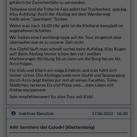
gefährliche Zwischenfälle zu vermeiden.
Teilweise sind die Tritte im Fels selbst bei Trockenheit speckig.
Also Achtung! Auch der Abstieg auf dem Wanderweg
hatte seine "speckigen" Tücken.
Wenn man nach 16:00 Uhr geht ist die Kletterei komplett im
angenehmen Schatten.
Wir hatten eine Familiengruppe auf der Tour eingeholt aber
überlaufen war es zu unserer Zeit nicht.
Am Gipfel läuft man schnell vorbei beim Aufstieg. Also Augen
auf! Beim Abstieg immer schön den rot / weißen
Markierungen Richtung Tal un dann um die Burg herum bis
Arco folgen.
Für Kids und Eltern ein mega Erlebnis und man fühlt sich
immer sicher. Die Abstiegsrunde vom Gipfel und Spaziergang
durch Arco zeigt Italien pur mit all seinen Facetten. Tolles
Städtchen, leckeres Eis und Pizza, und.... viele Läden mit
Kletterequipement.
Sehr empfehlenswert für eine Tour mit Kids!
inaktiver Benutzer
17.06.2022 - 16:30
AW: Sentiero del Colodri (Klettersteig)