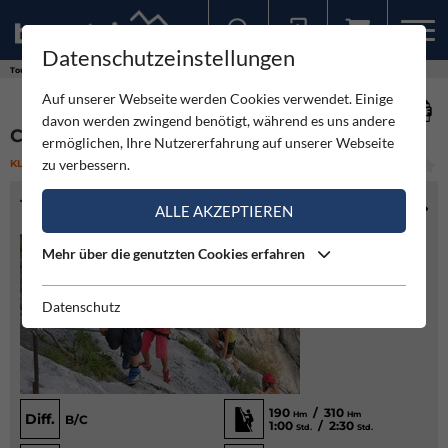
Datenschutzeinstellungen
Sollten Sie bereits ein Konto für unsere App haben, können Sie sich mit diesen Daten auch hier anmelden.
Touren
Klettersteig
Colodri Ferrata - Klettersteig
Auf unserer Webseite werden Cookies verwendet. Einige
davon werden zwingend benötigt, während es uns andere
COLODRI FERRATA - KLETTERSTEIG
ermöglichen, Ihre Nutzererfahrung auf unserer Webseite
zu verbessern.
KLETTERSTEIG
(14)
MITTEL
TOURENINFO
ALLE AKZEPTIEREN
Mehr über die genutzten Cookies erfahren
Datenschutz
190
/ 310
Hm
Hm
Diff.
B/C
1:00
/ 2:30
Std.
Std.