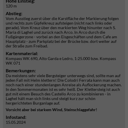
Höhe Einstieg:
120 m
Abstieg:
Vom Ausstieg zuerst über die Karstfläche der Markierung folgen
und rechts zum Gipfelkreuz aufsteigen (nicht nach links oder
gerade). Vom Kreuz über den markierten Weg hinunter nach S.
Maria di Laghel und zurück nach Arco. In Arco durch die
Fußgängerzone - vorbei an den Eisgeschäften und dem Cafe am
Hauptplatz - zum Parkplatz bei der Brücke bzw. dort weiter auf
der Straße zum Freibad.
Kartenmaterial:
Kompass WK 690, Alto Garda e Ledro, 1:25.000 bzw. Kompass
WK 071
Bemerkungen:
Da meistens sehr viele Bergsteiger unterwegs sind, sollte man auf
jeden Fall mit Helm klettern! Die Colodri Ferrata kann man auch
noch nach einer stundenlangen Anreise als Auflockerung machen.
In den Sommermonaten ist es sehr heiß. Der Klettersteig ist auch
gut mit einem Besuch des Castello Arco zu kombinieren - in
Laghel hält man sich links und steigt kurz zur schön
hergerichteten Burganlage auf.
Vorsicht aber bei starkem Wind, Steinschlaggefahr!
Infostand:
15.05.2024