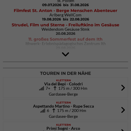
St. Pölten
09.07.2026
bis 31.08.2026
Filmfest St. Anton - Berge Menschen Abenteuer
Arlberg WellCom
19.08.2026
bis 22.08.2026
Strudel, Film und Sterne - Freiluftkino im Gesäuse
Weidendom Gesäuse Stmk
20.08.2026
11. großes Sommerfest auf dem Ith
Ithwerk- Erlebnispädagogisches Zentrum Ith
29.08.2026
4Blocs KIDS 2026
DAV Kletter- & Boulderzentrum München Süd (Thalkirchen)
26.09.2026
TOUREN IN DER NÄHE
KLETTERN
Via del Bepi - Colodri
7+
175 m / 300 Hm
Gardasee-Berge
KLETTERN
Aspettando Martino - Rupe Secca
6
175 m / 200 Hm
Gardasee-Berge
KLETTERN
Primi Sogni - Arco