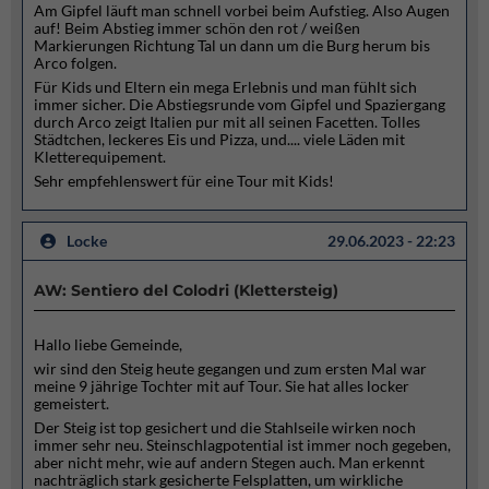
Am Gipfel läuft man schnell vorbei beim Aufstieg. Also Augen
auf! Beim Abstieg immer schön den rot / weißen
Markierungen Richtung Tal un dann um die Burg herum bis
Arco folgen.
Für Kids und Eltern ein mega Erlebnis und man fühlt sich
immer sicher. Die Abstiegsrunde vom Gipfel und Spaziergang
durch Arco zeigt Italien pur mit all seinen Facetten. Tolles
Städtchen, leckeres Eis und Pizza, und.... viele Läden mit
Kletterequipement.
Sehr empfehlenswert für eine Tour mit Kids!
Locke
29.06.2023 - 22:23
AW: Sentiero del Colodri (Klettersteig)
Hallo liebe Gemeinde,
wir sind den Steig heute gegangen und zum ersten Mal war
meine 9 jährige Tochter mit auf Tour. Sie hat alles locker
gemeistert.
Der Steig ist top gesichert und die Stahlseile wirken noch
immer sehr neu. Steinschlagpotential ist immer noch gegeben,
aber nicht mehr, wie auf andern Stegen auch. Man erkennt
nachträglich stark gesicherte Felsplatten, um wirkliche