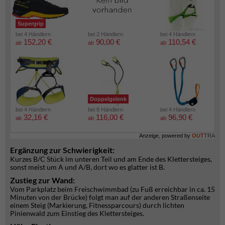
Supergrip
bei 4 Händlern
bei 2 Händlern
bei 4 Händlern
152,20 €
90,00 €
110,54 €
ab
ab
ab
Doppelgelenk
bei 4 Händlern
bei 8 Händlern
bei 4 Händlern
32,16 €
116,00 €
96,90 €
ab
ab
ab
Anzeige, powered by
OUT
TRA
Ergänzung zur Schwierigkeit:
Kurzes B/C Stück im unteren Teil und am Ende des Klettersteiges,
sonst meist um A und A/B, dort wo es glatter ist B.
Zustieg zur Wand:
Vom Parkplatz beim Freischwimmbad (zu Fuß erreichbar in ca. 15
Minuten von der Brücke) folgt man auf der anderen Straßenseite
einem Steig (Markierung, Fitnessparcours) durch lichten
Pinienwald zum Einstieg des Klettersteiges.