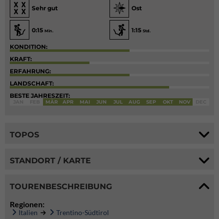
Sehr gut
Ost
0:15
1:15
Min.
Std.
KONDITION:
KRAFT:
ERFAHRUNG:
LANDSCHAFT:
BESTE JAHRESZEIT:
JAN
FEB
MÄR
APR
MAI
JUN
JUL
AUG
SEP
OKT
NOV
DEC
TOPOS
STANDORT / KARTE
TOURENBESCHREIBUNG
Regionen:
Italien
Trentino-Südtirol