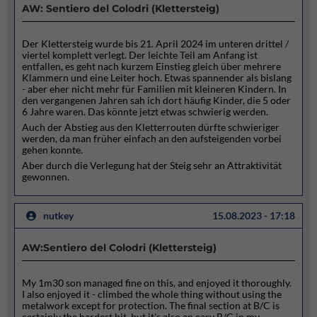
AW: Sentiero del Colodri (Klettersteig)
Der Klettersteig wurde bis 21. April 2024 im unteren drittel /
viertel komplett verlegt. Der leichte Teil am Anfang ist
entfallen, es geht nach kurzem Einstieg gleich über mehrere
Klammern und eine Leiter hoch. Etwas spannender als bislang
- aber eher nicht mehr für Familien mit kleineren Kindern. In
den vergangenen Jahren sah ich dort häufig Kinder, die 5 oder
6 Jahre waren. Das könnte jetzt etwas schwierig werden.
Auch der Abstieg aus den Kletterrouten dürfte schwieriger
werden, da man früher einfach an den aufsteigenden vorbei
gehen konnte.
Aber durch die Verlegung hat der Steig sehr an Attraktivität
gewonnen.
nutkey
15.08.2023 - 17:18
AW:Sentiero del Colodri (Klettersteig)
My 1m30 son managed fine on this, and enjoyed it thoroughly.
I also enjoyed it - climbed the whole thing without using the
metalwork except for protection. The final section at B/C is
certainly the hardest bit, but it's also an easy B/C in my