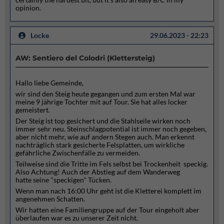
opinion.
Locke
29.06.2023 - 22:23
AW: Sentiero del Colodri (Klettersteig)
Hallo liebe Gemeinde,
wir sind den Steig heute gegangen und zum ersten Mal war
meine 9 jährige Tochter mit auf Tour. Sie hat alles locker
gemeistert.
Der Steig ist top gesichert und die Stahlseile wirken noch
immer sehr neu. Steinschlagpotential ist immer noch gegeben,
aber nicht mehr, wie auf andern Stegen auch. Man erkennt
nachträglich stark gesicherte Felsplatten, um wirkliche
gefährliche Zwischenfälle zu vermeiden.
Teilweise sind die Tritte im Fels selbst bei Trockenheit speckig.
Also Achtung! Auch der Abstieg auf dem Wanderweg
hatte seine "speckigen" Tücken.
Wenn man nach 16:00 Uhr geht ist die Kletterei komplett im
angenehmen Schatten.
Wir hatten eine Familiengruppe auf der Tour eingeholt aber
überlaufen war es zu unserer Zeit nicht.