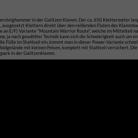
ttersteighammer in der Galitzen Klamm. Der ca. 650 Klettermeter lan
es, ausgesetzt Klettern direkt über den reißenden Fluten des Klammba
ahe an E/F) Variante "Mountain Warrior Route", welche im Mittelteil n
me, ja nach gewählter Technik kann sich die Schwierigkeit auch um ei
ie Füße im Stahlseil ein, kommt man in dieser Power-Variante schnel
 Waldgelände mit kleinen Felsen, komplett mit Stahlseil versichert. Di
igpark in der Galitzenklamm.