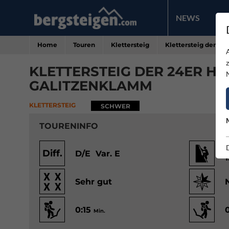
NEWS
PR
Home
Touren
Klettersteig
Klettersteig der 24
KLETTERSTEIG DER 24ER H
GALITZENKLAMM
KLETTERSTEIG
SCHWER
TOURENINFO
Diff.
D/E Var. E
Sehr gut
0:15
Min.