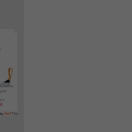
i
kywalker
igset
lern
 €
 by
OUT
TRA