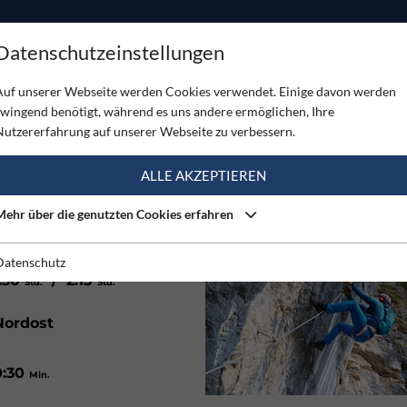
ODUKTE
TOUREN
SERVICE
SHOP
MAGAZINE
Datenschutzeinstellungen
er Hochgebirgsjäger - Galitzenklamm
Auf unserer Webseite werden Cookies verwendet. Einige davon werden
zwingend benötigt, während es uns andere ermöglichen, Ihre
OCHGEBIRGSJÄGER -
Nutzererfahrung auf unserer Webseite zu verbessern.
ALLE AKZEPTIEREN
(2)
Mehr über die genutzten Cookies erfahren
Datenschutz
215
/ 230
Hm
Hm
1:30
/ 2:15
Std.
Std.
Nordost
0:30
Min.