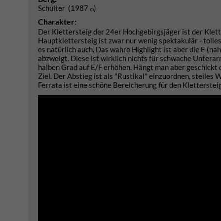
Schulter (1987
)
m
Charakter:
Der Klettersteig der 24er Hochgebirgsjäger ist der Kle
Hauptklettersteig ist zwar nur wenig spektakulär - toll
es natürlich auch. Das wahre Highlight ist aber die E (n
abzweigt. Diese ist wirklich nichts für schwache Unterar
halben Grad auf E/F erhöhen. Hängt man aber geschickt d
Ziel. Der Abstieg ist als "Rustikal" einzuordnen, steiles
Ferrata ist eine schöne Bereicherung für den Kletterste