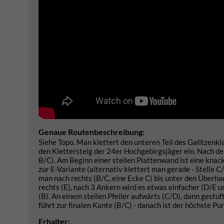
Genaue Routenbeschreibung:
Siehe Topo. Man klettert den unteren Teil des Galitzenkl
den Klettersteig der 24er Hochgebirgsjäger ein. Nach der 
B/C). Am Beginn einer steilen Plattenwand ist eine knac
zur E-Variante (alternativ klettert man gerade - Stelle C
man nach rechts (B/C, eine Ecke C) bis unter den Überhan
rechts (E), nach 3 Ankern wird es etwas einfacher (D/E u
(B). An einem steilen Pfeiler aufwärts (C/D), dann gestu
führt zur finalen Kante (B/C) - danach ist der höchste P
Erhalter: