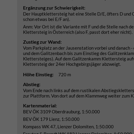
Ergänzung zur Schwierigkeit:
Der Hauptklettersteig hat eine Stelle D/E, öfters D und C/
schon etwas bei E/F an).
Anm: Vor Ort ist die Variante mit F und die Stelle nach de
Klettersteig in Österreich (also F, passt dort eher nicht).
Zustieg zur Wand:
Vom Parkplatz an der Jausenstation vorbei und danach - 
und dem Galitzenbach bis zum Einstieg des Galitzenklam
Klettersteiges). Auf dem Galitzenkamm Klettersteig aufw
Klettersteig der 24er Hochgebirgsjäger abzweigt.
Höhe Einstieg:
720 m
Abstieg:
Vom Ende nach links auf dem rustikalen Abstiegskletters
zur Plattform. Von dort auf dem Klammweg weiter zum 
Kartenmaterial:
BEV ÖK 3109 Oberdrauburg, 1:50.000
BEV ÖK 179 Lienz, 1:50.000
Kompass WK 47, Lienzer Dolomiten, 1:50.000
Freytag & Berndt WK 182 Lienzer Dolomiten, 1:50.000