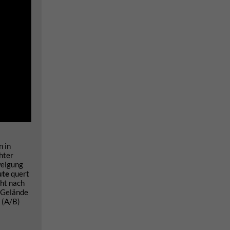
n in
chter
weigung
ute
quert
cht nach
n Gelände
 (A/B)