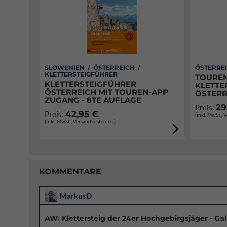
SLOWENIEN / ÖSTERREICH /
ÖSTERREI
KLETTERSTEIGFÜHRER
TOUREN
KLETTERSTEIGFÜHRER
KLETTE
ÖSTERREICH MIT TOUREN-APP
ÖSTERR
ZUGANG - 8TE AUFLAGE
29
Preis:
42,95 €
Preis:
(inkl. MwSt., 
(inkl. MwSt., Versandkostenfrei)
KOMMENTARE
MarkusD
AW: Klettersteig der 24er Hochgebirgsjäger - G