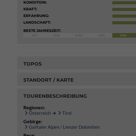
KONDITION:
KRAFT:
ERFAHRUNG:
LANDSCHAFT:
BESTE JAHRESZEIT:
JAN
FEB
MÄR
APR
MAI
TOPOS
STANDORT / KARTE
TOURENBESCHREIBUNG
Regionen:
Österreich
Tirol
Gebirge:
Gailtaler Alpen / Lienzer Dolomiten
Berg: