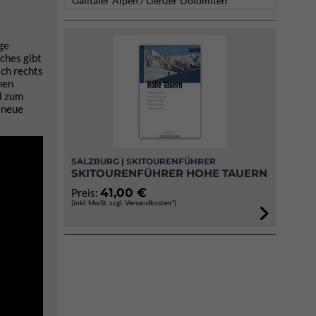
Gailtaler Alpen / Lienzer Dolomiten
ge
ches gibt
ach rechts
nen
l zum
e neue
SALZBURG | SKITOURENFÜHRER
SKITOURENFÜHRER HOHE TAUERN
41,00 €
Preis:
(inkl. MwSt. zzgl. Versandkosten*)