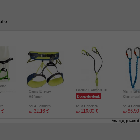
huhe
mond
Edelrid Comfort Tri
ion
Camp Energy
Mammut s
Doppelgelenk
Hüftgurt
Kletterste
ern
bei 4 Händlern
bei 8 Händlern
bei 4 Händ
 €
32,16 €
116,00 €
96,90
ab
ab
ab
Anzeige, powered