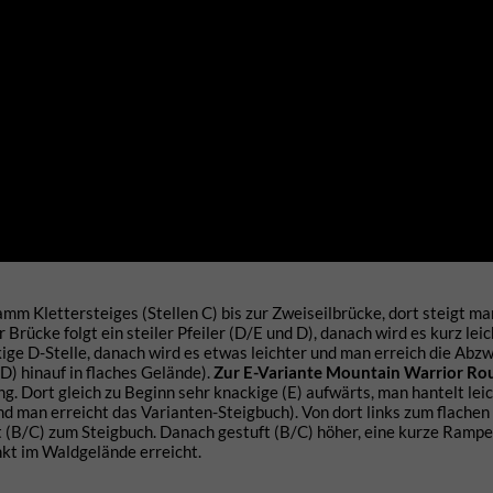
amm Klettersteiges (Stellen C) bis zur Zweiseilbrücke, dort steigt ma
Brücke folgt ein steiler Pfeiler (D/E und D), danach wird es kurz lei
kige D-Stelle, danach wird es etwas leichter und man erreich die Abz
/D) hinauf in flaches Gelände).
Zur E-Variante Mountain Warrior Ro
g. Dort gleich zu Beginn sehr knackige (E) aufwärts, man hantelt lei
nd man erreicht das Varianten-Steigbuch). Von dort links zum flache
ft (B/C) zum Steigbuch. Danach gestuft (B/C) höher, eine kurze Rampe
unkt im Waldgelände erreicht.