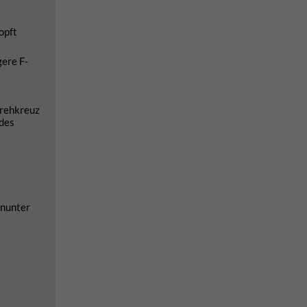
opft
gere F-
Drehkreuz
 des
inunter