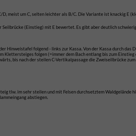
D, meist um C, selten leichter als B/C. Die Variante ist knackig E (kl
r Seilbrücke (Einstieg) mit E bewertet. Es gibt aber deutlich schwieri
der Hinweistafel folgend - links zur Kassa. Von der Kassa durch das 
m Klettersteiges folgen (=immer dem Bach entlang bis zum Einstieg
ärts, bis nach der steilen C-Vertikalpassage die Zweiseilbrücke zum
teig tlw. im sehr steilen und mit Felsen durchsetztem Waldgelände h
Klammeingang abstiegen.