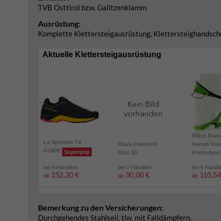
TVB Osttirol bzw. Galitzenklamm
Ausrüstung:
Komplette Klettersteigausrüstung, Klettersteighandsc
Aktuelle Klettersteigausrüstung
Black Dia
La Sportiva TX
Black Diamond
Herren Vis
GUIDE
Supergrip
Blitz 20
Klettergurt
bei 4 Händlern
bei 2 Händlern
bei 4 Händl
152,20 €
90,00 €
110,54
ab
ab
ab
Bemerkung zu den Versicherungen:
Durchgehendes Stahlseil, tlw. mit Falldämpfern.