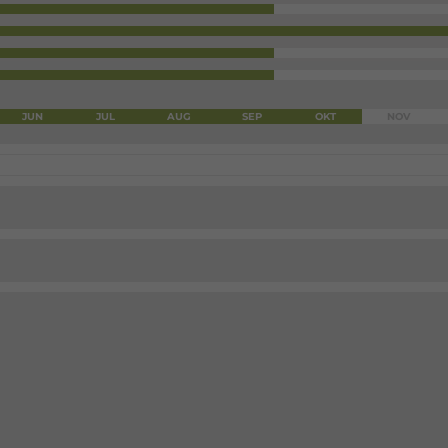
JUN
JUL
AUG
SEP
OKT
NOV