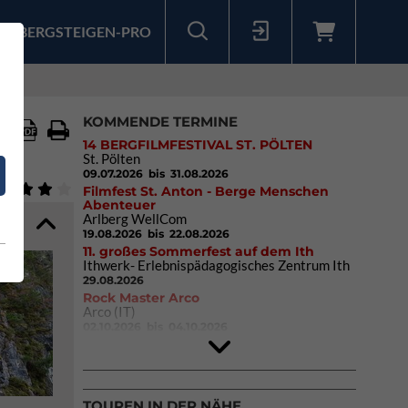
BERGSTEIGEN-PRO
Sollten Sie bereits ein Konto für unsere App haben, können Sie sich mit diesen Daten auch hier anmelden.
KOMMENDE TERMINE
14 BERGFILMFESTIVAL ST. PÖLTEN
St. Pölten
09.07.2026
bis 31.08.2026
Filmfest St. Anton - Berge Menschen
Abenteuer
Arlberg WellCom
19.08.2026
bis 22.08.2026
11. großes Sommerfest auf dem Ith
Ithwerk- Erlebnispädagogisches Zentrum Ith
29.08.2026
Rock Master Arco
Arco (IT)
02.10.2026
bis 04.10.2026
9. Eiskletter Festival Osttirol
Eisparkt Osttirol
08.01.2027
bis 10.01.2027
TOUREN IN DER NÄHE