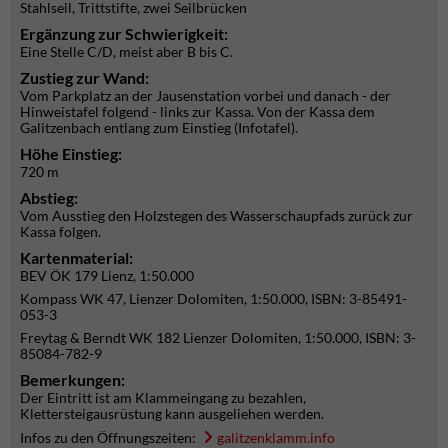
Stahlseil, Trittstifte, zwei Seilbrücken
Ergänzung zur Schwierigkeit:
Eine Stelle C/D, meist aber B bis C.
Zustieg zur Wand:
Vom Parkplatz an der Jausenstation vorbei und danach - der
Hinweistafel folgend - links zur Kassa. Von der Kassa dem
Galitzenbach entlang zum Einstieg (Infotafel).
Höhe Einstieg:
720 m
Abstieg:
Vom Ausstieg den Holzstegen des Wasserschaupfads zurück zur
Kassa folgen.
Kartenmaterial:
BEV ÖK 179 Lienz, 1:50.000
Kompass WK 47, Lienzer Dolomiten, 1:50.000, ISBN: 3-85491-
053-3
Freytag & Berndt WK 182 Lienzer Dolomiten, 1:50.000, ISBN: 3-
85084-782-9
Bemerkungen:
Der Eintritt ist am Klammeingang zu bezahlen,
Klettersteigausrüstung kann ausgeliehen werden.
Infos zu den Öffnungszeiten:
galitzenklamm.info