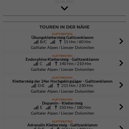
29.08.2026
4Blocs KIDS 2026
DAV Kletter- & Boulderzentrum München Süd (Thalkirchen)
26.09.2026
TOUREN IN DER NÄHE
KLETTERSTEIG
Übungsklettersteig Galitzenklamm
B/C
15 Hm / 60 Hm
Gailtaler Alpen / Lienzer Dolomiten
KLETTERSTEIG
Endorphine Klettersteig - Galitzenklamm
C
140 Hm / 210 Hm
Gailtaler Alpen / Lienzer Dolomiten
KLETTERSTEIG
Klettersteig der 24er Hochgebirgsjäger - Galitzenklamm
D/E
215 Hm / 230 Hm
Gailtaler Alpen / Lienzer Dolomiten
KLETTERSTEIG
Dopamin - Klettersteig
E
150 Hm / 180 Hm
Gailtaler Alpen / Lienzer Dolomiten
KLETTERSTEIG
Adrenalin Klettersteig - Galitzenklamm