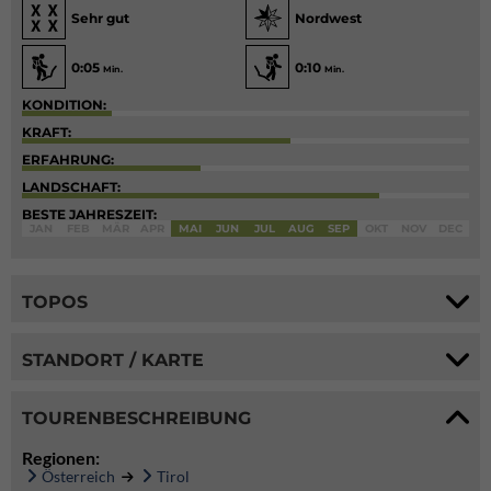
Sehr gut
Nordwest
0:05
0:10
Min.
Min.
KONDITION:
KRAFT:
ERFAHRUNG:
LANDSCHAFT:
BESTE JAHRESZEIT:
JAN
FEB
MÄR
APR
MAI
JUN
JUL
AUG
SEP
OKT
NOV
DEC
TOPOS
STANDORT / KARTE
TOURENBESCHREIBUNG
Regionen:
Österreich
Tirol