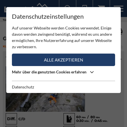
Datenschutzeinstellungen
Sollten Sie bereits ein Konto für unsere App haben, können Sie sich mit diesen Daten auch hier anmelden.
Touren
Klettersteig
Galitzenklamm - Klettersteig
Auf unserer Webseite werden Cookies verwendet. Einige
davon werden zwingend benötigt, während es uns andere
GALITZENKLAMM - KLETTERSTEIG
ermöglichen, Ihre Nutzererfahrung auf unserer Webseite
zu verbessern.
KLETTERSTEIG
(1)
MITTEL
TOURENINFO
ALLE AKZEPTIEREN
Mehr über die genutzten Cookies erfahren
Datenschutz
60
/ 80
Hm
Hm
Diff.
C/D
0:30
/ 0:45
Min.
Min.