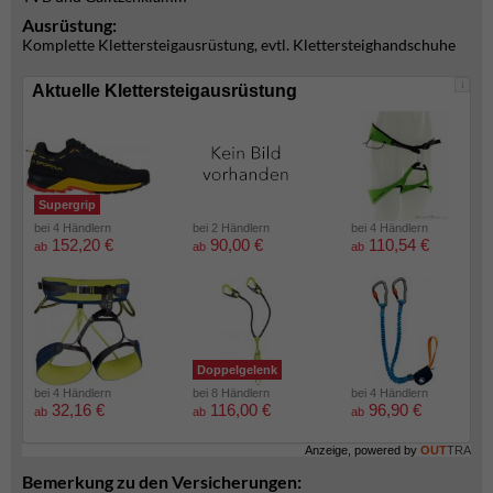
Ausrüstung:
Komplette Klettersteigausrüstung, evtl. Klettersteighandschuhe
i
Aktuelle Klettersteigausrüstung
Supergrip
bei 4 Händlern
bei 2 Händlern
bei 4 Händlern
152,20 €
90,00 €
110,54 €
ab
ab
ab
Doppelgelenk
bei 4 Händlern
bei 8 Händlern
bei 4 Händlern
32,16 €
116,00 €
96,90 €
ab
ab
ab
Anzeige, powered by
OUT
TRA
Bemerkung zu den Versicherungen: