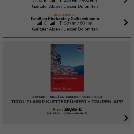
D/E
250 Hm / 400 Hm
Gailtaler Alpen / Lienzer Dolomiten
KLETTERSTEIG
Familien Klettersteig Galitzenklamm
C
50 Hm / 80 Hm
Gailtaler Alpen / Lienzer Dolomiten
BAYERN | TIROL | ÖSTERREICH | ÖSTERREICH
TIROL PLAISIR KLETTERFÜHRER + TOUREN-APP
39,95 €
Preis:
(inkl. MwSt. zzgl. Versandkosten*)