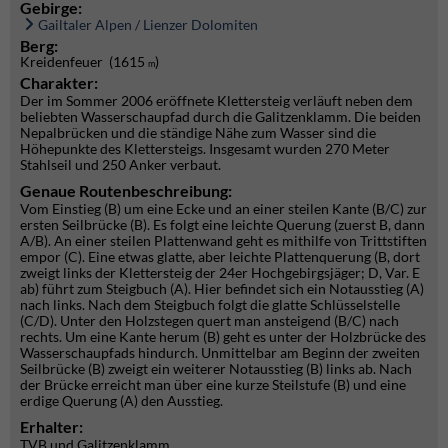
Gebirge:
Gailtaler Alpen / Lienzer Dolomiten
Berg:
Kreidenfeuer (1615
)
m
Charakter:
Der im Sommer 2006 eröffnete Klettersteig verläuft neben dem
beliebten Wasserschaupfad durch die Galitzenklamm. Die beiden
Nepalbrücken und die ständige Nähe zum Wasser sind die
Höhepunkte des Klettersteigs. Insgesamt wurden 270 Meter
Stahlseil und 250 Anker verbaut.
Genaue Routenbeschreibung:
Vom Einstieg (B) um eine Ecke und an einer steilen Kante (B/C) zur
ersten Seilbrücke (B). Es folgt eine leichte Querung (zuerst B, dann
A/B). An einer steilen Plattenwand geht es mithilfe von Trittstiften
empor (C). Eine etwas glatte, aber leichte Plattenquerung (B, dort
zweigt links der Klettersteig der 24er Hochgebirgsjäger; D, Var. E
ab) führt zum Steigbuch (A). Hier befindet sich ein Notausstieg (A)
nach links. Nach dem Steigbuch folgt die glatte Schlüsselstelle
(C/D). Unter den Holzstegen quert man ansteigend (B/C) nach
rechts. Um eine Kante herum (B) geht es unter der Holzbrücke des
Wasserschaupfads hindurch. Unmittelbar am Beginn der zweiten
Seilbrücke (B) zweigt ein weiterer Notausstieg (B) links ab. Nach
der Brücke erreicht man über eine kurze Steilstufe (B) und eine
erdige Querung (A) den Ausstieg.
Erhalter:
TVB und Galitzenklamm