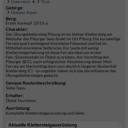
Österreich
Tirol
Gebirge:
Ötztaler Alpen
Berg:
Erster Karkopf (2513
)
m
Charakter:
Der Übungsklettersteig Piburg ist ein kleiner Klettersteig am
Westufer des Piburger Sees direkt im Ort Piburg. Die kurzweilige
Ferrata quert ansteigend eine kleine Felswand und hat im
Mittelteil eine kleine Seilbrücke. Für Leute mit wenig
Klettersteigerfahrung ist diese Ferrata ideal um ersten
Fels-/Eisenkontakt im Ötztal zu erleben. Am Vormittag den
Piburger (B/C), nach erfolgreicher Absolvierung dieser Mini-
Ferrata am Nachmittag dann zum deutlich längeren Stuibenfall
Klettersteig (C) - so ungefähr haben sich das die Initiatoren des
Übungsklettersteiges gedacht.
Genaue Routenbeschreibung:
Siehe Topo.
Erhalter:
Ötztal Tourismus
Ausrüstung:
Komplette Klettersteigausrüstung und Helm.
i
Aktuelle Klettersteigausrüstung