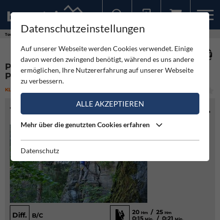
Datenschutzeinstellungen
Sollten Sie bereits ein Konto für unsere App haben, können Sie sich mit diesen Daten auch hier anmelden.
Touren
Klettersteig
Piburg Übungs-Klettersteig - Piburgersee
Auf unserer Webseite werden Cookies verwendet. Einige
davon werden zwingend benötigt, während es uns andere
PIBURG ÜBUNGS-KLETTERSTEIG -
ermöglichen, Ihre Nutzererfahrung auf unserer Webseite
PIBURGERSEE
zu verbessern.
KLETTERSTEIG
(1)
MITTEL
ALLE AKZEPTIEREN
TOURENINFO
Mehr über die genutzten Cookies erfahren
Datenschutz
20
/ 25
Hm
Hm
Diff.
B/C
0:15
/ 0:21
Min.
Min.