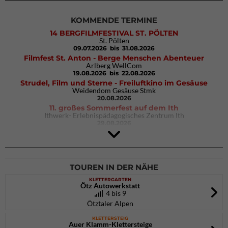
KOMMENDE TERMINE
14 BERGFILMFESTIVAL ST. PÖLTEN
St. Pölten
09.07.2026
bis 31.08.2026
Filmfest St. Anton - Berge Menschen Abenteuer
Arlberg WellCom
19.08.2026
bis 22.08.2026
Strudel, Film und Sterne - Freiluftkino im Gesäuse
Weidendom Gesäuse Stmk
20.08.2026
11. großes Sommerfest auf dem Ith
Ithwerk- Erlebnispädagogisches Zentrum Ith
29.08.2026
Rock Master Arco
Arco (IT)
02.10.2026
bis 04.10.2026
TOUREN IN DER NÄHE
KLETTERGARTEN
Ötz Autowerkstatt
4 bis 9
Ötztaler Alpen
KLETTERSTEIG
Auer Klamm-Klettersteige