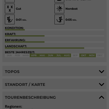
Gut
Nordost
0:01
0:05
Min.
Min.
KONDITION:
KRAFT:
ERFAHRUNG:
LANDSCHAFT:
BESTE JAHRESZEIT:
JAN
FEB
MÄR
APR
MAI
JUN
JUL
AUG
SEP
OKT
NOV
DEC
TOPOS
STANDORT / KARTE
TOURENBESCHREIBUNG
Regionen: