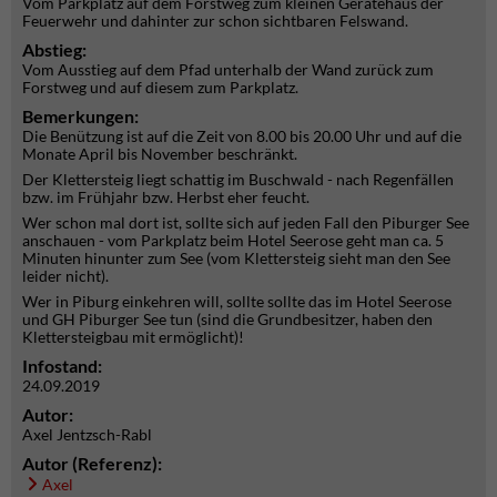
Vom Parkplatz auf dem Forstweg zum kleinen Gerätehaus der
Feuerwehr und dahinter zur schon sichtbaren Felswand.
Abstieg:
Vom Ausstieg auf dem Pfad unterhalb der Wand zurück zum
Forstweg und auf diesem zum Parkplatz.
Bemerkungen:
Die Benützung ist auf die Zeit von 8.00 bis 20.00 Uhr und auf die
Monate April bis November beschränkt.
Der Klettersteig liegt schattig im Buschwald - nach Regenfällen
bzw. im Frühjahr bzw. Herbst eher feucht.
Wer schon mal dort ist, sollte sich auf jeden Fall den Piburger See
anschauen - vom Parkplatz beim Hotel Seerose geht man ca. 5
Minuten hinunter zum See (vom Klettersteig sieht man den See
leider nicht).
Wer in Piburg einkehren will, sollte sollte das im Hotel Seerose
und GH Piburger See tun (sind die Grundbesitzer, haben den
Klettersteigbau mit ermöglicht)!
Infostand:
24.09.2019
Autor:
Axel Jentzsch-Rabl
Autor (Referenz):
Axel