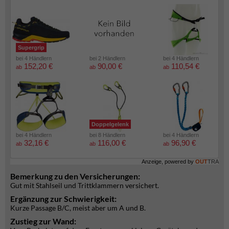
Supergrip
bei 4 Händlern
bei 2 Händlern
bei 4 Händlern
152,20 €
90,00 €
110,54 €
ab
ab
ab
Doppelgelenk
bei 4 Händlern
bei 8 Händlern
bei 4 Händlern
32,16 €
116,00 €
96,90 €
ab
ab
ab
Anzeige, powered by
OUT
TRA
Bemerkung zu den Versicherungen:
Gut mit Stahlseil und Trittklammern versichert.
Ergänzung zur Schwierigkeit:
Kurze Passage B/C, meist aber um A und B.
Zustieg zur Wand: