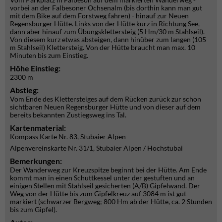
vorbei an der Falbesoner Ochsenalm (bis dorthin kann man gut
mit dem Bike auf dem Forstweg fahren) - hinauf zur Neuen
Regensburger Hütte. Links von der Hütte kurz in Richtung See,
dann aber hinauf zum Übungsklettersteig (5 Hm/30 m Stahlseil).
Von diesem kurz etwas absteigen, dann hinüber zum langen (105
m Stahlseil) Klettersteig. Von der Hütte braucht man max. 10
Minuten bis zum Einstieg.
Höhe Einstieg:
2300 m
Abstieg:
Vom Ende des Klettersteiges auf dem Rücken zurück zur schon
sichtbaren Neuen Regensburger Hütte und von dieser auf dem
bereits bekannten Zustiegsweg ins Tal.
Kartenmaterial:
Kompass Karte Nr. 83, Stubaier Alpen
Alpenvereinskarte Nr. 31/1, Stubaier Alpen / Hochstubai
Bemerkungen:
Der Wanderweg zur Kreuzspitze beginnt bei der Hütte. Am Ende
kommt man in einen Schuttkessel unter der gestuften und an
einigen Stellen mit Stahlseil gesicherten (A/B) Gipfelwand. Der
Weg von der Hütte bis zum Gipfelkreuz auf 3084 m ist gut
markiert (schwarzer Bergweg; 800 Hm ab der Hütte, ca. 2 Stunden
bis zum Gipfel).