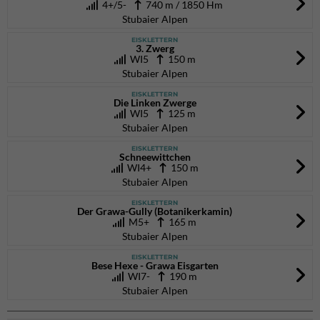
4+/5-
740 m / 1850 Hm
Stubaier Alpen
EISKLETTERN
3. Zwerg
WI5
150 m
Stubaier Alpen
EISKLETTERN
Die Linken Zwerge
WI5
125 m
Stubaier Alpen
EISKLETTERN
Schneewittchen
WI4+
150 m
Stubaier Alpen
EISKLETTERN
Der Grawa-Gully (Botanikerkamin)
M5+
165 m
Stubaier Alpen
EISKLETTERN
Bese Hexe - Grawa Eisgarten
WI7-
190 m
Stubaier Alpen