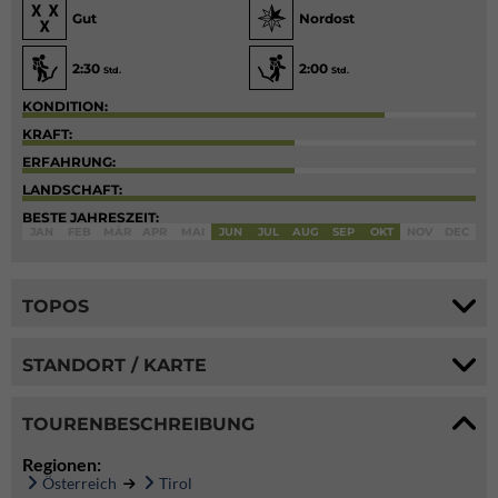
Gut
Nordost
2:30
2:00
Std.
Std.
KONDITION:
KRAFT:
ERFAHRUNG:
LANDSCHAFT:
BESTE JAHRESZEIT:
JAN
FEB
MÄR
APR
MAI
JUN
JUL
AUG
SEP
OKT
NOV
DEC
TOPOS
STANDORT / KARTE
TOURENBESCHREIBUNG
Regionen:
Österreich
Tirol