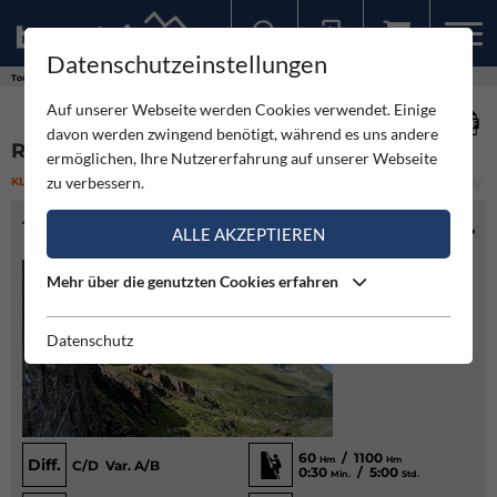
Datenschutzeinstellungen
Sollten Sie bereits ein Konto für unsere App haben, können Sie sich mit diesen Daten auch hier anmelden.
Touren
Klettersteig
Regensburger Hütte Klettersteig
Auf unserer Webseite werden Cookies verwendet. Einige
davon werden zwingend benötigt, während es uns andere
REGENSBURGER HÜTTE KLETTERSTEIG
ermöglichen, Ihre Nutzererfahrung auf unserer Webseite
zu verbessern.
KLETTERSTEIG
(2)
MITTEL
TOURENINFO
ALLE AKZEPTIEREN
Mehr über die genutzten Cookies erfahren
Datenschutz
60
/ 1100
Hm
Hm
Diff.
C/D Var. A/B
0:30
/ 5:00
Min.
Std.