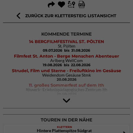
ZURÜCK ZUR KLETTERSTEIG LISTANSICHT
KOMMENDE TERMINE
14 BERGFILMFESTIVAL ST. PÖLTEN
St. Pölten
09.07.2026
bis 31.08.2026
Filmfest St. Anton - Berge Menschen Abenteuer
Arlberg WellCom
19.08.2026
bis 22.08.2026
Strudel, Film und Sterne - Freiluftkino im Gesäuse
Weidendom Gesäuse Stmk
20.08.2026
11. großes Sommerfest auf dem Ith
Ithwerk- Erlebnispädagogisches Zentrum Ith
29.08.2026
4Blocs KIDS 2026
DAV Kletter- & Boulderzentrum München Süd (Thalkirchen)
26.09.2026
TOUREN IN DER NÄHE
KLETTERN
Hintere Plattenspitze Südgrat