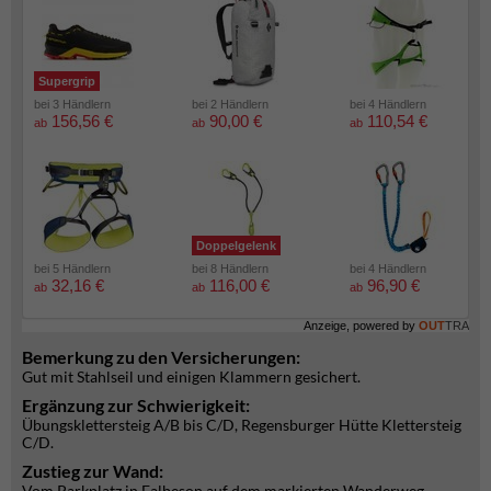
Supergrip
bei 3 Händlern
bei 2 Händlern
bei 4 Händlern
156,56 €
90,00 €
110,54 €
ab
ab
ab
Doppelgelenk
bei 5 Händlern
bei 8 Händlern
bei 4 Händlern
32,16 €
116,00 €
96,90 €
ab
ab
ab
Anzeige, powered by
OUT
TRA
Bemerkung zu den Versicherungen:
Gut mit Stahlseil und einigen Klammern gesichert.
Ergänzung zur Schwierigkeit:
Übungsklettersteig A/B bis C/D, Regensburger Hütte Klettersteig
C/D.
Zustieg zur Wand:
Vom Parkplatz in Falbeson auf dem markierten Wanderweg -