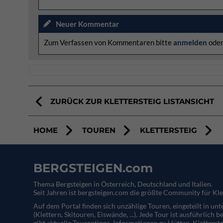
Neuer Kommentar
Zum Verfassen von Kommentaren bitte
anmelden
ode
ZURÜCK ZUR KLETTERSTEIG LISTANSICHT
HOME
TOUREN
KLETTERSTEIG
BERGSTEIGEN.com
Thema Bergsteigen in Österreich, Deutschland und Italien.
Seit Jahren ist bergsteigen.com die größte Community für Kle
Auf dem Portal finden sich unzählige Touren, eingeteilt in un
(Klettern, Skitouren, Eiswände, ...). Jede Tour ist ausführlich b
gibt aktuelle Tourentipps, Informationen zu Hütten, Kletterste