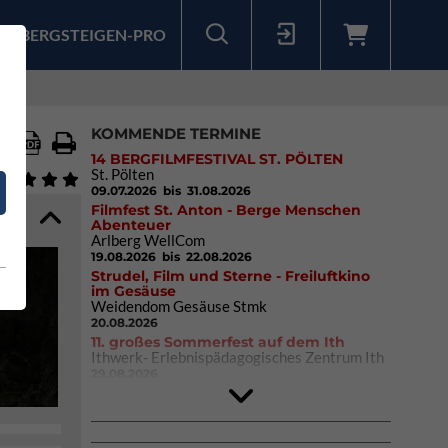
BERGSTEIGEN-PRO
Sollten Sie bereits ein Konto für unsere App haben, können Sie sich mit diesen Daten auch hier anmelden.
KOMMENDE TERMINE
14 BERGFILMFESTIVAL ST. PÖLTEN
St. Pölten
09.07.2026
bis 31.08.2026
Filmfest St. Anton - Berge Menschen
Abenteuer
Arlberg WellCom
19.08.2026
bis 22.08.2026
Strudel, Film und Sterne - Freiluftkino
im Gesäuse
Weidendom Gesäuse Stmk
20.08.2026
11. großes Sommerfest auf dem Ith
Ithwerk- Erlebnispädagogisches Zentrum Ith
29.08.2026
4Blocs KIDS 2026
DAV Kletter- & Boulderzentrum München
Süd (Thalkirchen)
26.09.2026