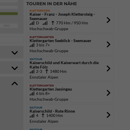
TOUREN IN DER NÄHE
KLETTERSTEIG
Kaiser - Franz - Joseph Klettersteig -
Seemauer
D
770 Hm / 950 Hm
DEC
Hochschwab-Gruppe
KLETTERGARTEN
Klettergarten Seeblick - Seemauer
3 bis 7+
Hochschwab-Gruppe
SKITOUR
Kaiserschild und Kaiserwart durch die
Kalte Fölz
2-3
1480 Hm
Ennstaler Alpen
KLETTERGARTEN
Klettergarten Jassingau
6 bis 8+
Hochschwab-Gruppe
SKITOUR
Kaiserschild - Rote Rinne
4
1400 Hm
Ennstaler Alpen
SKITOUR