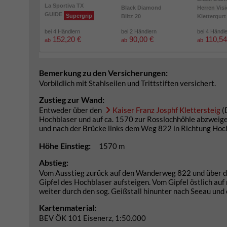
La Sportiva TX
Black Diamond
Herren Vis
GUIDE
Supergrip
Blitz 20
Klettergurt
bei 4 Händlern
bei 2 Händlern
bei 4 Händl
152,20 €
90,00 €
110,54
ab
ab
ab
Bemerkung zu den Versicherungen:
Vorbildlich mit Stahlseilen und Trittstiften versichert.
Zustieg zur Wand:
Entweder über den
Kaiser Franz Josphf Klettersteig
(
Hochblaser und auf ca. 1570 zur Rosslochhöhle abzweigen
und nach der Brücke links dem Weg 822 in Richtung Hochb
Höhe Einstieg:
1570 m
Abstieg:
Vom Ausstieg zurück auf den Wanderweg 822 und über die
Gipfel des Hochblaser aufsteigen. Vom Gipfel östlich a
weiter durch den sog. Geißstall hinunter nach Seeau und 
Kartenmaterial:
BEV ÖK 101 Eisenerz, 1:50.000