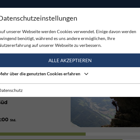
ODUKTE
TOUREN
SERVICE
SHOP
MAGAZINE
Datenschutzeinstellungen
ttersteig - Seemauer
Auf unserer Webseite werden Cookies verwendet. Einige davon werden
zwingend benötigt, während es uns andere ermöglichen, Ihre
STEIG - SEEMAUER
Nutzererfahrung auf unserer Webseite zu verbessern.
(3)
ALLE AKZEPTIEREN
Mehr über die genutzten Cookies erfahren
70
/ 1050
Hm
Hm
1:00
/ 5:30
Std.
Std.
Datenschutz
Süd
2:00
Std.