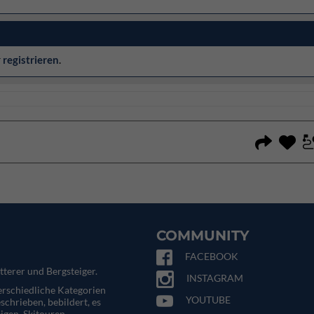
r
registrieren
.
COMMUNITY
FACEBOOK
tterer und Bergsteiger.
INSTAGRAM
terschiedliche Kategorien
YOUTUBE
eschrieben, bebildert, es
igen, Skitouren,