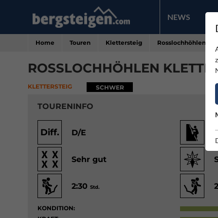
NEWS
PR
Home
Touren
Klettersteig
Rosslochhöhlen Kle
ROSSLOCHHÖHLEN KLETTER
KLETTERSTEIG
SCHWER
TOURENINFO
Diff.
D/E
Sehr gut
2:30
Std.
KONDITION: