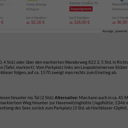
Edelrid Comfort Tri
ion
Camp Energy
Mammut s
Doppelgelenk
Hüftgurt
Kletterste
ern
bei 4 Händlern
bei 8 Händlern
bei 4 Händ
 €
32,16 €
116,00 €
96,90
ab
ab
ab
Anzeige, powered
D, 4 Std.) oder über den markierten Wanderweg 822 2, 5 Std. in Richt
 (Tafel, markiert): Vom Parkplatz links am Leopodsteinersee Stüber
laser folgen, auf ca. 1570 zweigt man rechts zum Einstieg ab.
sen hinunter ins Tal (2 Std.)
Alternative:
Man kann auch in ca. 45 M
uf markiertem Weg hinunter zur Hasenwilzinghütte (Jagdhütte; 1346 
entlang des Sees zurück zum Parkplatz (3 Std. ab Hochblaser-Gipfel).