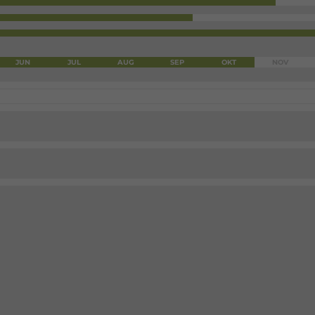
JUN
JUL
AUG
SEP
OKT
NOV