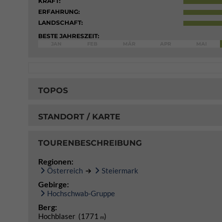
KRAFT:
ERFAHRUNG:
LANDSCHAFT:
BESTE JAHRESZEIT:
JAN
FEB
MÄR
APR
MAI
TOPOS
STANDORT / KARTE
TOURENBESCHREIBUNG
Regionen:
Österreich
Steiermark
Gebirge:
Hochschwab-Gruppe
Berg:
Hochblaser (1771
)
m