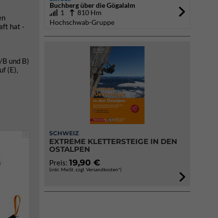
Buchberg über die Gögalalm
1
810 Hm
en
Hochschwab-Gruppe
ft hat -
/B und B)
f (E),
SCHWEIZ
i
EXTREME KLETTERSTEIGE IN DEN
OSTALPEN
19,90 €
Preis:
(inkl. MwSt. zzgl. Versandkosten*)