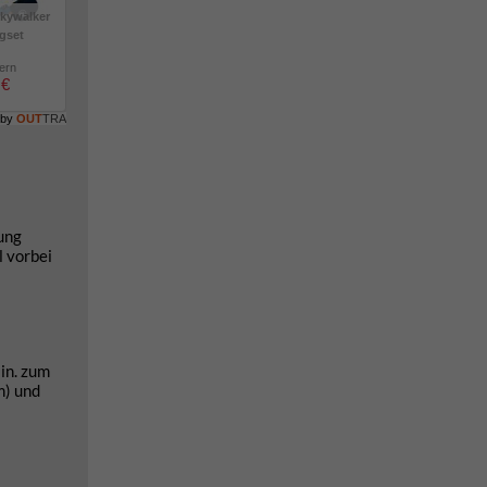
kywalker
igset
lern
 €
 by
OUT
TRA
ung
l vorbei
in. zum
m) und