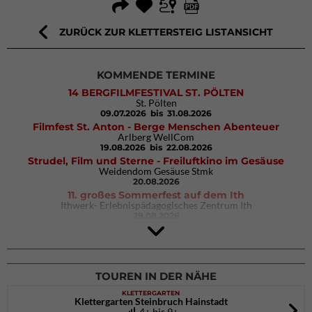
ZURÜCK ZUR KLETTERSTEIG LISTANSICHT
KOMMENDE TERMINE
14 BERGFILMFESTIVAL ST. PÖLTEN
St. Pölten
09.07.2026
bis 31.08.2026
Filmfest St. Anton - Berge Menschen Abenteuer
Arlberg WellCom
19.08.2026
bis 22.08.2026
Strudel, Film und Sterne - Freiluftkino im Gesäuse
Weidendom Gesäuse Stmk
20.08.2026
11. großes Sommerfest auf dem Ith
Ithwerk- Erlebnispädagogisches Zentrum Ith
29.08.2026
4Blocs KIDS 2026
DAV Kletter- & Boulderzentrum München Süd (Thalkirchen)
26.09.2026
TOUREN IN DER NÄHE
KLETTERGARTEN
Klettergarten Steinbruch Hainstadt
4+ bis 9+