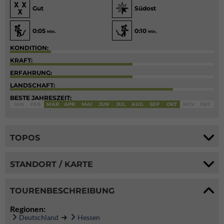
Gut
Südost
0:05
0:10
Min.
Min.
KONDITION:
KRAFT:
ERFAHRUNG:
LANDSCHAFT:
BESTE JAHRESZEIT:
JAN
FEB
MÄR
APR
MAI
JUN
JUL
AUG
SEP
OKT
NOV
DEC
TOPOS
STANDORT / KARTE
TOURENBESCHREIBUNG
Regionen:
Deutschland
Hessen