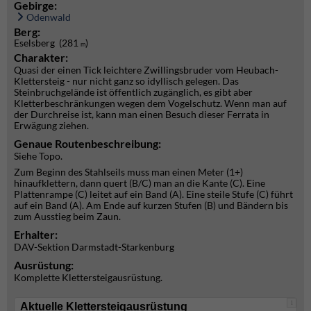
Gebirge:
Odenwald
Berg:
Eselsberg (281
)
m
Charakter:
Quasi der einen Tick leichtere Zwillingsbruder vom Heubach-
Klettersteig - nur nicht ganz so idyllisch gelegen. Das
Steinbruchgelände ist öffentlich zugänglich, es gibt aber
Kletterbeschränkungen wegen dem Vogelschutz. Wenn man auf
der Durchreise ist, kann man einen Besuch dieser Ferrata in
Erwägung ziehen.
Genaue Routenbeschreibung:
Siehe Topo.
Zum Beginn des Stahlseils muss man einen Meter (1+)
hinaufklettern, dann quert (B/C) man an die Kante (C). Eine
Plattenrampe (C) leitet auf ein Band (A). Eine steile Stufe (C) führt
auf ein Band (A). Am Ende auf kurzen Stufen (B) und Bändern bis
zum Ausstieg beim Zaun.
Erhalter:
DAV-Sektion Darmstadt-Starkenburg
Ausrüstung:
Komplette Klettersteigausrüstung.
i
Aktuelle Klettersteigausrüstung