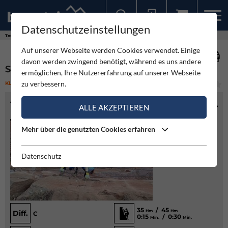
Datenschutzeinstellungen
Sollten Sie bereits ein Konto für unsere App haben, können Sie sich mit diesen Daten auch hier anmelden.
Touren
Klettersteig
Starkenburger-Klettersteig
Auf unserer Webseite werden Cookies verwendet. Einige
davon werden zwingend benötigt, während es uns andere
STARKENBURGER-KLETTERSTEIG
ermöglichen, Ihre Nutzererfahrung auf unserer Webseite
zu verbessern.
KLETTERSTEIG
(0)
MITTEL
TOURENINFO
ALLE AKZEPTIEREN
Mehr über die genutzten Cookies erfahren
Datenschutz
35
/ 45
Hm
Hm
Diff.
C
0:15
/ 0:30
Min.
Min.