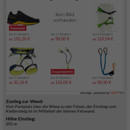
Supergrip
bei 4 Händlern
bei 2 Händlern
bei 4 Händlern
152,20 €
90,00 €
110,54 €
ab
ab
ab
Doppelgelenk
bei 4 Händlern
bei 8 Händlern
bei 4 Händlern
32,16 €
116,00 €
96,90 €
ab
ab
ab
Anzeige, powered by
OUT
TRA
Zustieg zur Wand:
Vom Parkplatz über die Wiese zu den Felsen, der Einstieg vom
Klettersteig ist im Mittelteil der kleinen Felswand.
Höhe Einstieg:
205 m