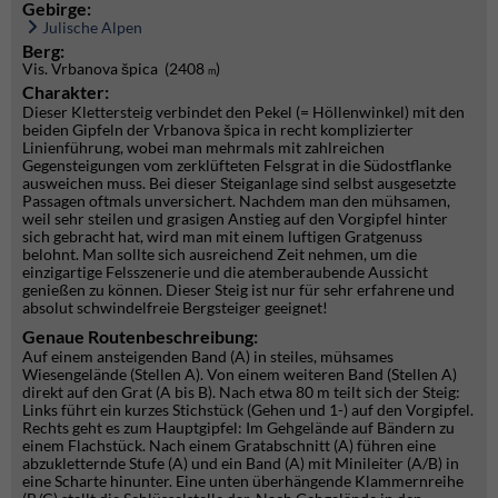
Gebirge:
Julische Alpen
Berg:
Vis. Vrbanova špica (2408
)
m
Charakter:
Dieser Klettersteig verbindet den Pekel (= Höllenwinkel) mit den
beiden Gipfeln der Vrbanova špica in recht komplizierter
Linienführung, wobei man mehrmals mit zahlreichen
Gegensteigungen vom zerklüfteten Felsgrat in die Südostflanke
ausweichen muss. Bei dieser Steiganlage sind selbst ausgesetzte
Passagen oftmals unversichert. Nachdem man den mühsamen,
weil sehr steilen und grasigen Anstieg auf den Vorgipfel hinter
sich gebracht hat, wird man mit einem luftigen Gratgenuss
belohnt. Man sollte sich ausreichend Zeit nehmen, um die
einzigartige Felsszenerie und die atemberaubende Aussicht
genießen zu können. Dieser Steig ist nur für sehr erfahrene und
absolut schwindelfreie Bergsteiger geeignet!
Genaue Routenbeschreibung:
Auf einem ansteigenden Band (A) in steiles, mühsames
Wiesengelände (Stellen A). Von einem weiteren Band (Stellen A)
direkt auf den Grat (A bis B). Nach etwa 80 m teilt sich der Steig:
Links führt ein kurzes Stichstück (Gehen und 1-) auf den Vorgipfel.
Rechts geht es zum Hauptgipfel: Im Gehgelände auf Bändern zu
einem Flachstück. Nach einem Gratabschnitt (A) führen eine
abzukletternde Stufe (A) und ein Band (A) mit Minileiter (A/B) in
eine Scharte hinunter. Eine unten überhängende Klammernreihe