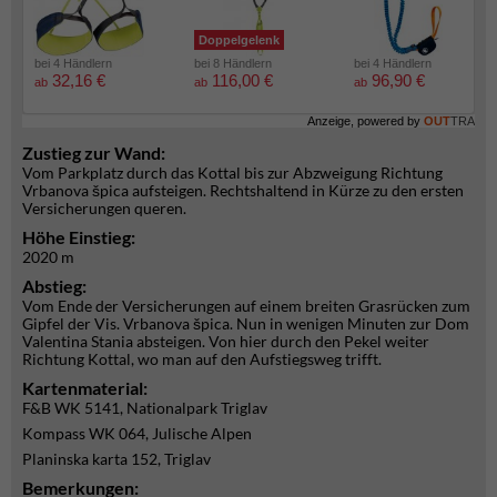
Doppelgelenk
bei 4 Händlern
bei 8 Händlern
bei 4 Händlern
32,16 €
116,00 €
96,90 €
ab
ab
ab
Anzeige, powered by
OUT
TRA
Zustieg zur Wand:
Vom Parkplatz durch das Kottal bis zur Abzweigung Richtung
Vrbanova špica aufsteigen. Rechtshaltend in Kürze zu den ersten
Versicherungen queren.
Höhe Einstieg:
2020 m
Abstieg:
Vom Ende der Versicherungen auf einem breiten Grasrücken zum
Gipfel der Vis. Vrbanova špica. Nun in wenigen Minuten zur Dom
Valentina Stania absteigen. Von hier durch den Pekel weiter
Richtung Kottal, wo man auf den Aufstiegsweg trifft.
Kartenmaterial:
F&B WK 5141, Nationalpark Triglav
Kompass WK 064, Julische Alpen
Planinska karta 152, Triglav
Bemerkungen: