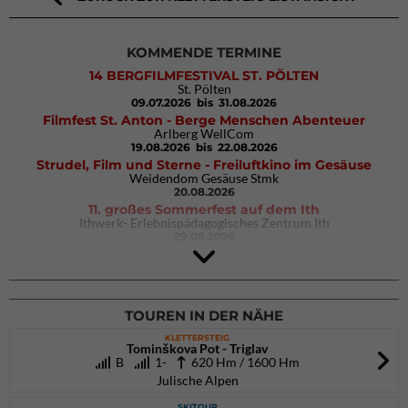
KOMMENDE TERMINE
14 BERGFILMFESTIVAL ST. PÖLTEN
St. Pölten
09.07.2026
bis 31.08.2026
Filmfest St. Anton - Berge Menschen Abenteuer
Arlberg WellCom
19.08.2026
bis 22.08.2026
Strudel, Film und Sterne - Freiluftkino im Gesäuse
Weidendom Gesäuse Stmk
20.08.2026
11. großes Sommerfest auf dem Ith
Ithwerk- Erlebnispädagogisches Zentrum Ith
29.08.2026
4Blocs KIDS 2026
DAV Kletter- & Boulderzentrum München Süd (Thalkirchen)
26.09.2026
TOUREN IN DER NÄHE
KLETTERSTEIG
Tominškova Pot - Triglav
B
1-
620 Hm / 1600 Hm
Julische Alpen
SKITOUR