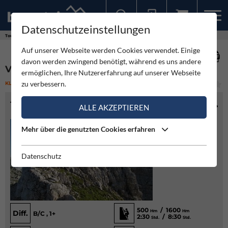
Datenschutzeinstellungen
Sollten Sie bereits ein Konto für unsere App haben, können Sie sich mit diesen Daten auch hier anmelden.
Touren
Klettersteig
Vrbanova špica-Klettersteig
Auf unserer Webseite werden Cookies verwendet. Einige
davon werden zwingend benötigt, während es uns andere
VRBANOVA ŠPICA-KLETTERSTEIG
ermöglichen, Ihre Nutzererfahrung auf unserer Webseite
zu verbessern.
KLETTERSTEIG
(1)
MITTEL
TOURENINFO
ALLE AKZEPTIEREN
Mehr über die genutzten Cookies erfahren
Datenschutz
500
/ 1600
Hm
Hm
Diff.
B/C , 1+
2:30
/ 8:30
Std.
Std.