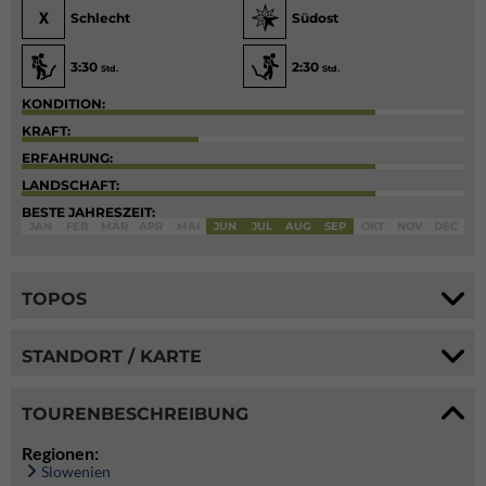
Schlecht
Südost
3:30
2:30
Std.
Std.
KONDITION:
KRAFT:
ERFAHRUNG:
LANDSCHAFT:
BESTE JAHRESZEIT:
JAN
FEB
MÄR
APR
MAI
JUN
JUL
AUG
SEP
OKT
NOV
DEC
TOPOS
STANDORT / KARTE
TOURENBESCHREIBUNG
Regionen:
Slowenien