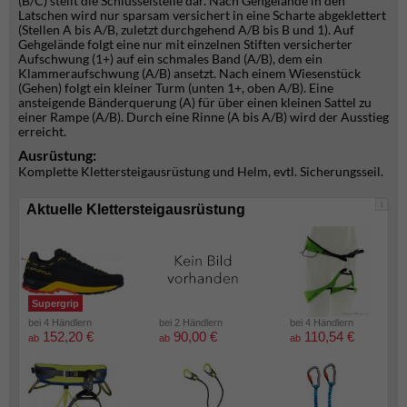
(B/C) stellt die Schlüsselstelle dar. Nach Gehgelände in den
Latschen wird nur sparsam versichert in eine Scharte abgeklettert
(Stellen A bis A/B, zuletzt durchgehend A/B bis B und 1). Auf
Gehgelände folgt eine nur mit einzelnen Stiften versicherter
Aufschwung (1+) auf ein schmales Band (A/B), dem ein
Klammeraufschwung (A/B) ansetzt. Nach einem Wiesenstück
(Gehen) folgt ein kleiner Turm (unten 1+, oben A/B). Eine
ansteigende Bänderquerung (A) für über einen kleinen Sattel zu
einer Rampe (A/B). Durch eine Rinne (A bis A/B) wird der Ausstieg
erreicht.
Ausrüstung:
Komplette Klettersteigausrüstung und Helm, evtl. Sicherungsseil.
i
Aktuelle Klettersteigausrüstung
Supergrip
bei 4 Händlern
bei 2 Händlern
bei 4 Händlern
152,20 €
90,00 €
110,54 €
ab
ab
ab