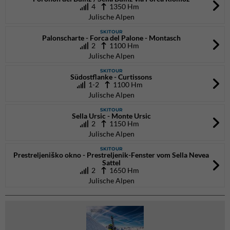
4
1350 Hm
Julische Alpen
SKITOUR
Palonscharte - Forca del Palone - Montasch
2
1100 Hm
Julische Alpen
SKITOUR
Südostflanke - Curtissons
1-2
1100 Hm
Julische Alpen
SKITOUR
Sella Ursic - Monte Ursic
2
1150 Hm
Julische Alpen
SKITOUR
Prestreljeniško okno - Prestreljenik-Fenster vom Sella Nevea
Sattel
2
1650 Hm
Julische Alpen