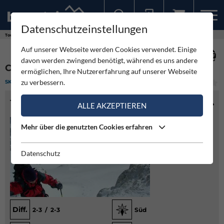
Datenschutzeinstellungen
Sollten Sie bereits ein Konto für unsere App haben, können Sie sich mit diesen Daten auch hier anmelden.
Touren
Skitour
Cregnedulkar - Cima de la Puartate
Auf unserer Webseite werden Cookies verwendet. Einige
davon werden zwingend benötigt, während es uns andere
CREGNEDULKAR - CIMA DE LA PUARTATE
ermöglichen, Ihre Nutzererfahrung auf unserer Webseite
zu verbessern.
SKITOUR
(1)
LEICHT
TOURENINFO
ALLE AKZEPTIEREN
Mehr über die genutzten Cookies erfahren
Datenschutz
Diff.
2-3 / 2-3
Süd