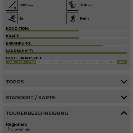
1200
3:30
Hm
Std.
Ja
Nein
KONDITION:
KRAFT:
ERFAHRUNG:
LANDSCHAFT:
BESTE JAHRESZEIT:
JAN
FEB
MÄR
APR
MAI
JUN
JUL
AUG
SEP
OKT
NOV
DEC
TOPOS
STANDORT / KARTE
TOURENBESCHREIBUNG
Regionen:
Slowenien