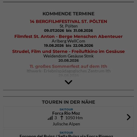
KOMMENDE TERMINE
14 BERGFILMFESTIVAL ST. PÖLTEN
St. Pölten
09.07.2026
bis 31.08.2026
Filmfest St. Anton - Berge Menschen Abenteuer
Arlberg WellCom
19.08.2026
bis 22.08.2026
Strudel, Film und Sterne - Freiluftkino im Gesäuse
Weidendom Gesäuse Stmk
20.08.2026
11. großes Sommerfest auf dem Ith
Ithwerk- Erlebnispädagogisches Zentrum Ith
29.08.2026
4Blocs KIDS 2026
DAV Kletter- & Boulderzentrum München Süd (Thalkirchen)
26.09.2026
TOUREN IN DER NÄHE
SKITOUR
Forca Rio Moz
3
1050 Hm
Julische Alpen
SKITOUR
Foronon del Buinz / Sella Buinz via Forca Riomoz