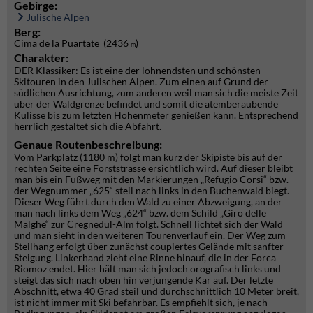
Gebirge:
Julische Alpen
Berg:
Cima de la Puartate (2436
)
m
Charakter:
DER Klassiker: Es ist eine der lohnendsten und schönsten
Skitouren in den Julischen Alpen. Zum einen auf Grund der
südlichen Ausrichtung, zum anderen weil man sich die meiste Zeit
über der Waldgrenze befindet und somit die atemberaubende
Kulisse bis zum letzten Höhenmeter genießen kann. Entsprechend
herrlich gestaltet sich die Abfahrt.
Genaue Routenbeschreibung:
Vom Parkplatz (1180 m) folgt man kurz der Skipiste bis auf der
rechten Seite eine Forststrasse ersichtlich wird. Auf dieser bleibt
man bis ein Fußweg mit den Markierungen „Refugio Corsi“ bzw.
der Wegnummer „625“ steil nach links in den Buchenwald biegt.
Dieser Weg führt durch den Wald zu einer Abzweigung, an der
man nach links dem Weg „624“ bzw. dem Schild „Giro delle
Malghe“ zur Cregnedul-Alm folgt. Schnell lichtet sich der Wald
und man sieht in den weiteren Tourenverlauf ein. Der Weg zum
Steilhang erfolgt über zunächst coupiertes Gelände mit sanfter
Steigung. Linkerhand zieht eine Rinne hinauf, die in der Forca
Riomoz endet. Hier hält man sich jedoch orografisch links und
steigt das sich nach oben hin verjüngende Kar auf. Der letzte
Abschnitt, etwa 40 Grad steil und durchschnittlich 10 Meter breit,
ist nicht immer mit Ski befahrbar. Es empfiehlt sich, je nach