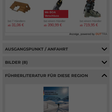
Mit BOA
Verschluss
bei 7 Händlern
bei einem Händler
bei einem Händler
31,06 €
390,99 €
719,95 €
ab
ab
ab
Anzeige, powered by
OUT
TRA
AUSGANGSPUNKT / ANFAHRT
BILDER (8)
FÜHRERLITERATUR FÜR DIESE REGION