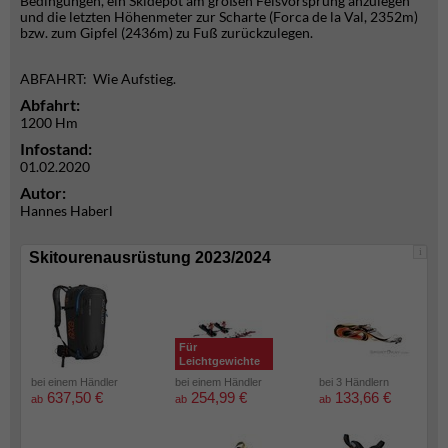
Bedingungen, ein Skidepot am großen Felsvorsprung anzulegen
und die letzten Höhenmeter zur Scharte (Forca de la Val, 2352m)
bzw. zum Gipfel (2436m) zu Fuß zurückzulegen.
ABFAHRT: Wie Aufstieg.
Abfahrt:
1200 Hm
Infostand:
01.02.2020
Autor:
Hannes Haberl
i
Skitourenausrüstung 2023/2024
Für
Leichtgewichte
bei einem Händler
bei einem Händler
bei 3 Händlern
637,50 €
254,99 €
133,66 €
ab
ab
ab