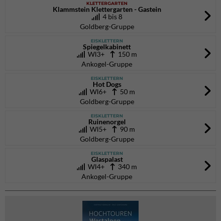
KLETTERGARTEN
Klammstein Klettergarten - Gastein
4 bis 8
Goldberg-Gruppe
EISKLETTERN
Spiegelkabinett
WI3+
150 m
Ankogel-Gruppe
EISKLETTERN
Hot Dogs
WI6+
50 m
Goldberg-Gruppe
EISKLETTERN
Ruinenorgel
WI5+
90 m
Goldberg-Gruppe
EISKLETTERN
Glaspalast
WI4+
340 m
Ankogel-Gruppe