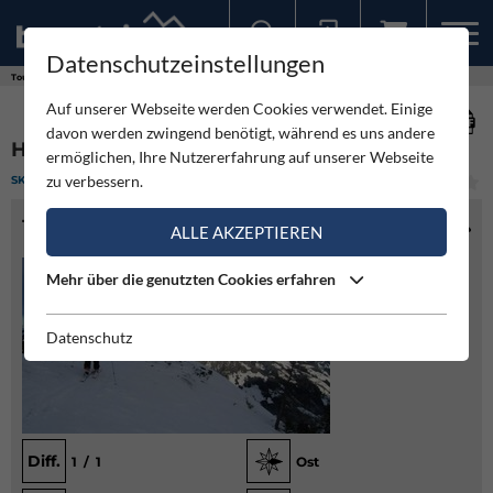
Datenschutzeinstellungen
Sollten Sie bereits ein Konto für unsere App haben, können Sie sich mit diesen Daten auch hier anmelden.
Touren
Skitour
Hahnbalzköpfl
Auf unserer Webseite werden Cookies verwendet. Einige
davon werden zwingend benötigt, während es uns andere
HAHNBALZKÖPFL
ermöglichen, Ihre Nutzererfahrung auf unserer Webseite
zu verbessern.
SKITOUR
(1)
LEICHT
TOURENINFO
ALLE AKZEPTIEREN
Mehr über die genutzten Cookies erfahren
Datenschutz
Diff.
1 / 1
Ost