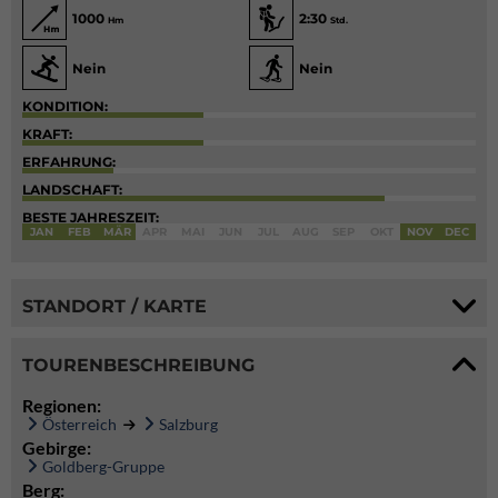
1000
2:30
Hm
Std.
Nein
Nein
KONDITION:
KRAFT:
ERFAHRUNG:
LANDSCHAFT:
BESTE JAHRESZEIT:
JAN
FEB
MÄR
APR
MAI
JUN
JUL
AUG
SEP
OKT
NOV
DEC
STANDORT / KARTE
TOURENBESCHREIBUNG
Regionen:
Österreich
Salzburg
Gebirge:
Goldberg-Gruppe
Berg: