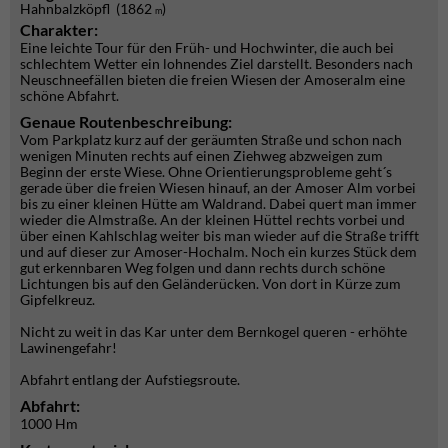
Hahnbalzköpfl (1862
)
m
Charakter:
Eine leichte Tour für den Früh- und Hochwinter, die auch bei
schlechtem Wetter ein lohnendes Ziel darstellt. Besonders nach
Neuschneefällen bieten die freien Wiesen der Amoseralm eine
schöne Abfahrt.
Genaue Routenbeschreibung:
Vom Parkplatz kurz auf der geräumten Straße und schon nach
wenigen Minuten rechts auf einen Ziehweg abzweigen zum
Beginn der erste Wiese. Ohne Orientierungsprobleme geht´s
gerade über die freien Wiesen hinauf, an der Amoser Alm vorbei
bis zu einer kleinen Hütte am Waldrand. Dabei quert man immer
wieder die Almstraße. An der kleinen Hüttel rechts vorbei und
über einen Kahlschlag weiter bis man wieder auf die Straße trifft
und auf dieser zur Amoser-Hochalm. Noch ein kurzes Stück dem
gut erkennbaren Weg folgen und dann rechts durch schöne
Lichtungen bis auf den Geländerücken. Von dort in Kürze zum
Gipfelkreuz.
Nicht zu weit in das Kar unter dem Bernkogel queren - erhöhte
Lawinengefahr!
Abfahrt entlang der Aufstiegsroute.
Abfahrt:
1000 Hm