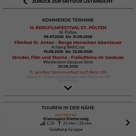
ZURÜCK ZUR SKITOUR LISTANSICHT
KOMMENDE TERMINE
14 BERGFILMFESTIVAL ST. PÖLTEN
St. Pölten
09.07.2026
bis 31.08.2026
Filmfest St. Anton - Berge Menschen Abenteuer
Arlberg WellCom
19.08.2026
bis 22.08.2026
Strudel, Film und Sterne - Freiluftkino im Gesäuse
Weidendom Gesäuse Stmk
20.08.2026
11. großes Sommerfest auf dem Ith
Ithwerk- Erlebnispädagogisches Zentrum Ith
29.08.2026
Rock Master Arco
Arco (IT)
02.10.2026
bis 04.10.2026
TOUREN IN DER NÄHE
KLETTERSTEIG
Klammgeist Klettersteig
C/D
25 Hm / 35 Hm
Goldberg-Gruppe