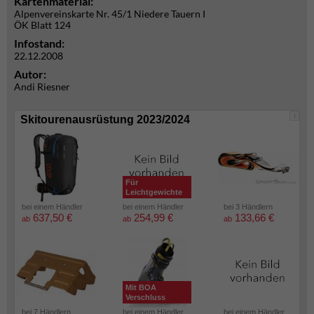
Kartenmaterial:
Alpenvereinskarte Nr. 45/1 Niedere Tauern I
ÖK Blatt 124
Infostand:
22.12.2008
Autor:
Andi Riesner
i
Skitourenausrüstung 2023/2024
Für
Leichtgewichte
bei einem Händler
bei einem Händler
bei 3 Händlern
637,50 €
254,99 €
133,66 €
ab
ab
ab
Mit BOA
Verschluss
bei 7 Händlern
bei einem Händler
bei einem Händler