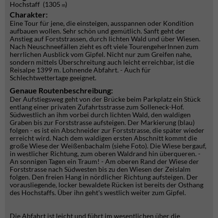
Hochstaff (1305
)
m
Charakter:
Eine Tour für jene, die einsteigen, ausspannen oder Kondition
aufbauen wollen. Sehr schön und gemütlich. Sanft geht der
Anstieg auf Forststrassen, durch lichten Wald und über Wiesen.
Nach Neuschneefällen zieht es oft viele TourengeherInnen zum
herrlichen Ausblick vom Gipfel. Nicht nur zum Greifen nahe,
sondern mittels Überschreitung auch leicht erreichbar, ist die
Reisalpe 1399 m. Lohnende Abfahrt. - Auch für
Schlechtwettertage geeignet.
Genaue Routenbeschreibung:
Der Aufstiegsweg geht von der Brücke beim Parkplatz ein Stück
entlang einer privaten Zufahrtsstrasse zum Solleneck-Hof.
Südwestlich an ihm vorbei durch lichten Wald, den waldigen
Graben bis zur Forststrasse aufsteigen. Der Markierung (blau)
folgen - es ist ein Abschneider zur Forststrasse, die später wieder
erreicht wird. Nach dem waldigen ersten Abschnitt kommt die
große Wiese der Weißenbachalm (siehe Foto). Die Wiese bergauf,
in westlicher Richtung, zum oberen Waldrand hin überqueren. -
An sonnigen Tagen ein Traum! - Am oberen Rand der Wiese der
Forststrasse nach Südwesten bis zu den Wiesen der Zeislalm
folgen. Den freien Hang in nördlicher Richtung aufsteigen. Der
vorausliegende, locker bewaldete Rücken ist bereits der Osthang
des Hochstaffs. Über ihn geht's westlich weiter zum Gipfel.
Die Abfahrt ist leicht und führt im wesentlichen über die