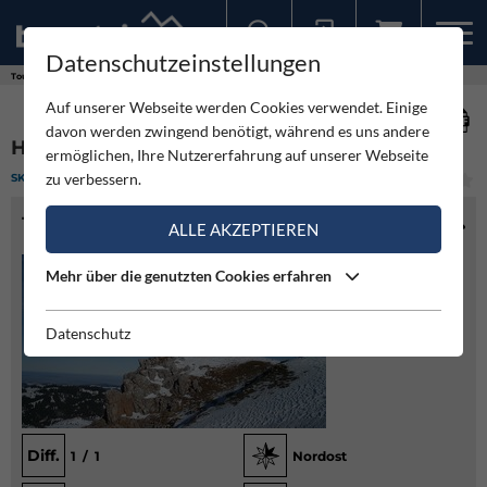
Datenschutzeinstellungen
Sollten Sie bereits ein Konto für unsere App haben, können Sie sich mit diesen Daten auch hier anmelden.
Touren
Skitour
Hochstaff Ostanstieg
Auf unserer Webseite werden Cookies verwendet. Einige
davon werden zwingend benötigt, während es uns andere
HOCHSTAFF OSTANSTIEG
ermöglichen, Ihre Nutzererfahrung auf unserer Webseite
zu verbessern.
SKITOUR
(1)
LEICHT
TOURENINFO
ALLE AKZEPTIEREN
Mehr über die genutzten Cookies erfahren
Datenschutz
Diff.
1 / 1
Nordost