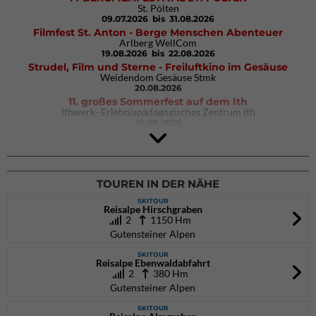
St. Pölten
09.07.2026
bis 31.08.2026
Filmfest St. Anton - Berge Menschen Abenteuer
Arlberg WellCom
19.08.2026
bis 22.08.2026
Strudel, Film und Sterne - Freiluftkino im Gesäuse
Weidendom Gesäuse Stmk
20.08.2026
11. großes Sommerfest auf dem Ith
Ithwerk- Erlebnispädagogisches Zentrum Ith
29.08.2026
Rock Master Arco
Arco (IT)
02.10.2026
bis 04.10.2026
TOUREN IN DER NÄHE
SKITOUR
Reisalpe Hirschgraben
2
1150 Hm
Gutensteiner Alpen
SKITOUR
Reisalpe Ebenwaldabfahrt
2
380 Hm
Gutensteiner Alpen
SKITOUR