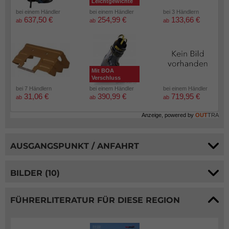
Leichtgewichte
bei einem Händler
bei einem Händler
bei 3 Händlern
637,50 €
254,99 €
133,66 €
ab
ab
ab
Mit BOA
Verschluss
bei 7 Händlern
bei einem Händler
bei einem Händler
31,06 €
390,99 €
719,95 €
ab
ab
ab
Anzeige, powered by
OUT
TRA
AUSGANGSPUNKT / ANFAHRT
BILDER (10)
FÜHRERLITERATUR FÜR DIESE REGION