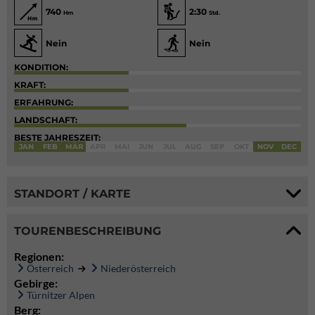
740
2:30
Hm
Std.
Nein
Nein
KONDITION:
KRAFT:
ERFAHRUNG:
LANDSCHAFT:
BESTE JAHRESZEIT:
JAN
FEB
MÄR
APR
MAI
JUN
JUL
AUG
SEP
OKT
NOV
DEC
STANDORT / KARTE
TOURENBESCHREIBUNG
Regionen:
Österreich
Niederösterreich
Gebirge:
Türnitzer Alpen
Berg: